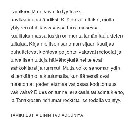
Tamikrestiä on kuvailtu lyyriseksi
aavikkobluesbändiksi. Sitä se voi ollakin, mutta
yhtyeen alati kasvavassa länsimaisessa
kuulijakunnassa tuskin on monta tämän laulukielen
taitajaa. Kirjaimellisen sanoman sijaan kuulijaa
puhuttelevat kiehtova poljento, vakavat melodiat ja
turvallisen tuttuja häivähdyksiä heittelevät
sähkökitarat ja rummut. Mutta voiko sanoman ydin
sittenkään olla kuulumatta, kun äänessä ovat
maattomat, joiden elämää varjostaa kodittomuus
väkivalta? Blues on tunne, ei skaala tai sointukierto,
ja Tamikrestin ”ishumar rockista” se todella välittyy.
TAMIKREST: AIDININ TAD ADOUNIYA