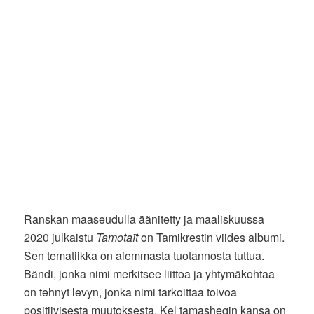
Ranskan maaseudulla äänitetty ja maaliskuussa
2020 julkaistu
Tamotaït
on Tamikrestin viides albumi.
Sen tematiikka on aiemmasta tuotannosta tuttua.
Bändi, jonka nimi merkitsee liittoa ja yhtymäkohtaa
on tehnyt levyn, jonka nimi tarkoittaa toivoa
positiivisesta muutoksesta. Kel tamasheqin kansa on