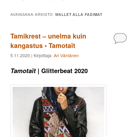
AVAINSANA-ARKISTO:
WALLET ALLA FADIMAT
Tamikrest – unelma kuin
Kommen
kangastus • Tamotaït
5.11.2020
| Kirjoittaja:
Ari Väntänen
| Glitterbeat 2020
Tamotaït