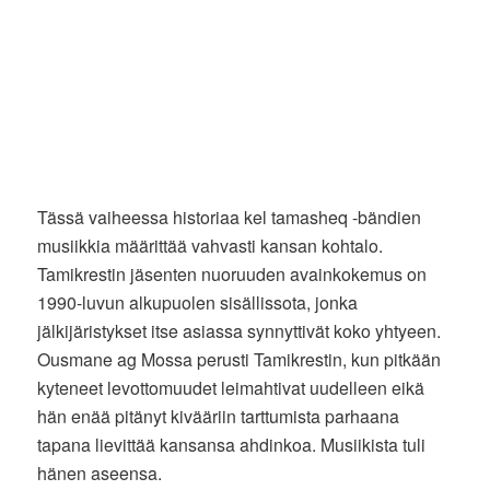
Tässä vaiheessa historiaa kel tamasheq -bändien
musiikkia määrittää vahvasti kansan kohtalo.
Tamikrestin jäsenten nuoruuden avainkokemus on
1990-luvun alkupuolen sisällissota, jonka
jälkijäristykset itse asiassa synnyttivät koko yhtyeen.
Ousmane ag Mossa perusti Tamikrestin, kun pitkään
kyteneet levottomuudet leimahtivat uudelleen eikä
hän enää pitänyt kivääriin tarttumista parhaana
tapana lievittää kansansa ahdinkoa. Musiikista tuli
hänen aseensa.