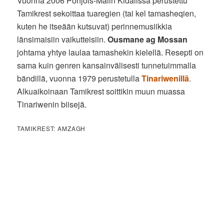
Vuonna 2006 Pohjois-Malin Kidalissa perustettu
Tamikrest sekoittaa tuaregien (tai kel tamasheqien,
kuten he itseään kutsuvat) perinnemusiikkia
länsimaisiin vaikutteisiin.
Ousmane ag Mossan
johtama yhtye laulaa tamashekin kielellä. Resepti on
sama kuin genren kansainvälisesti tunnetuimmalla
bändillä, vuonna 1979 perustetulla
Tinariwenillä
.
Alkuaikoinaan Tamikrest soittikin muun muassa
Tinariwenin biisejä.
TAMIKREST: AMZAGH