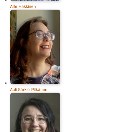
Atte Häkkinen
Auli Särkiö-Pitkänen