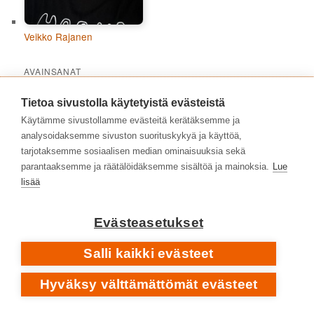
Veikko Rajanen
AVAINSANAT
1980-luku
1970-luku
1960-luku
1973
1988
Tietoa sivustolla käytetyistä evästeistä
2010-luku
1990-luku
Käytämme sivustollamme evästeitä kerätäksemme ja
2000-2009
2016
analysoidaksemme sivuston suorituskykyä ja käyttöä,
2020-luku
tarjotaksemme sosiaalisen median ominaisuuksia sekä
2021
2023
2024
2019
2020
2022
2017
parantaaksemme ja räätälöidäksemme sisältöä ja mainoksia.
Lue
albumit
hard rock
2025
folk rock
alternative rock
debyyttialbumit
lisää
Iso-Britannia
heavy metal
heavy rock
indie rock
jazz
laulaja-lauluntekijät
Evästeasetukset
klassinen musiikki
metalli
popmusiikki
progressiivinen rock
proge
prog
Salli kaikki evästeet
rock
Suomi
suomirock
rap
punk rock
Ruotsi
Svart
Hyväksy välttämättömät evästeet
Yhdysvallat
taidemusiikki
säveltäjät
Records