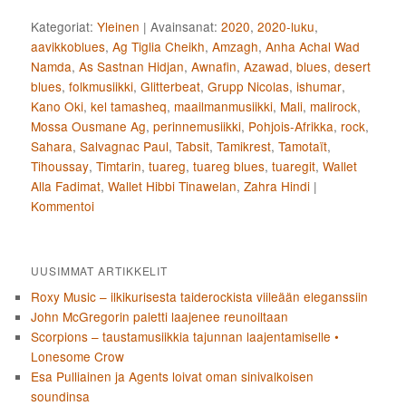
Kategoriat:
Yleinen
|
Avainsanat:
2020
,
2020-luku
,
aavikkoblues
,
Ag Tiglia Cheikh
,
Amzagh
,
Anha Achal Wad
Namda
,
As Sastnan Hidjan
,
Awnafin
,
Azawad
,
blues
,
desert
blues
,
folkmusiikki
,
Glitterbeat
,
Grupp Nicolas
,
ishumar
,
Kano Oki
,
kel tamasheq
,
maailmanmusiikki
,
Mali
,
malirock
,
Mossa Ousmane Ag
,
perinnemusiikki
,
Pohjois-Afrikka
,
rock
,
Sahara
,
Salvagnac Paul
,
Tabsit
,
Tamikrest
,
Tamotaït
,
Tihoussay
,
Timtarin
,
tuareg
,
tuareg blues
,
tuaregit
,
Wallet
Alla Fadimat
,
Wallet Hibbi Tinawelan
,
Zahra Hindi
|
Kommentoi
UUSIMMAT ARTIKKELIT
Roxy Music – ilkikurisesta taiderockista viileään eleganssiin
John McGregorin paletti laajenee reunoiltaan
Scorpions – taustamusiikkia tajunnan laajentamiselle •
Lonesome Crow
Esa Pulliainen ja Agents loivat oman sinivalkoisen
soundinsa