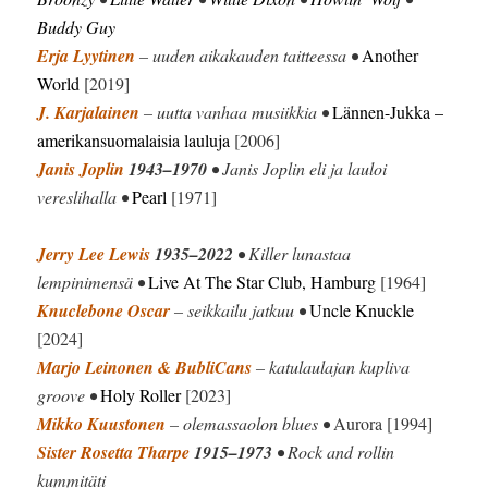
Buddy Guy
Erja Lyytinen
– uuden aikakauden taitteessa •
Another
World
[2019]
J. Karjalainen
– uutta vanhaa musiikkia •
Lännen-Jukka –
amerikansuomalaisia lauluja
[2006]
Janis Joplin
1943–1970
• Janis Joplin eli ja lauloi
vereslihalla •
Pearl
[1971]
Jerry Lee Lewis
1935–2022
• Killer lunastaa
lempinimensä •
Live At The Star Club, Hamburg
[1964]
Knuclebone Oscar
– seikkailu jatkuu •
Uncle Knuckle
[2024]
Marjo Leinonen & BubliCans
– katulaulajan kupliva
groove •
Holy Roller
[2023]
Mikko Kuustonen
– olemassaolon blues •
Aurora [1994]
Sister Rosetta Tharpe
1915–1973
• Rock and rollin
kummitäti