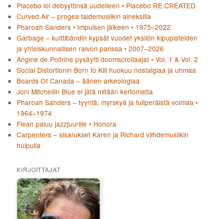
Placebo loi debyyttinsä uudelleen • Placebo RE:CREATED
Curved Air – progea taidemusiikin aineksilla
Pharoah Sanders • Impulsen jälkeen • 1975–2022
Garbage – kulttibändin kypsät vuodet yksilön kipupisteiden
ja yhteiskunnallisen raivon parissa • 2007–2026
Angine de Poitrine pysäytti doomscrollaajat • Vol. 1 & Vol. 2
Social Distortionin Born to Kill huokuu nostalgiaa ja uhmaa
Boards Of Canada – äänen arkeologiaa
Joni Mitchellin Blue ei jätä mitään kertomatta
Pharoah Sanders – tyyntä, myrskyä ja tuliperäistä voimaa •
1964–1974
Flean paluu jazzjuurille • Honora
Carpenters – sisarukset Karen ja Richard viihdemusiikin
huipulla
KIRJOITTAJAT