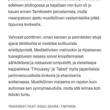
edelleen ahdingossa ja hajallaan niin kuin oli jo
kauan ennen Tamikrestin perustamista, mutta
maanpakoon ajettu musiikillinen vastarintaliike pitää
lippunsa korkealla.
Vahvasti poliittinen, oman kansan ja perinteiden etuja
ajava lähtökohta ei merkitse kulttuurista
eristäytymistä. Meditatiivisen malirockin ja riipaisevan
tuaregbluesin seassa soivat knopflermaiset
sähkökitarat ja rokkaavat rumpubiitit, ja vieraileepa
kappaleissa ’Tihoussay’ ja ’Tabsit’ myös japanilaisia
perinnemuusikoita tonkoria ja shamisenia
soittamassa. Musiikillinen maisema on rajaton kuin
autiomaa sen synnyinseudulla, mutta sitä leimaa koti-
ikävän tuntu.
TAMIKREST FEAT. HINDI ZAHRA: TIMTARIN