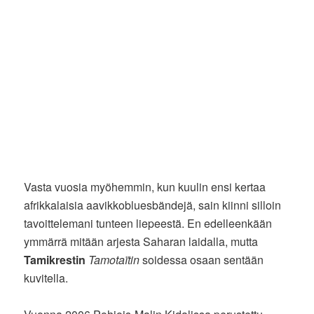
Vasta vuosia myöhemmin, kun kuulin ensi kertaa
afrikkalaisia aavikkobluesbändejä, sain kiinni silloin
tavoittelemani tunteen liepeestä. En edelleenkään
ymmärrä mitään arjesta Saharan laidalla, mutta
Tamikrestin
Tamotaïtin
soidessa osaan sentään
kuvitella.