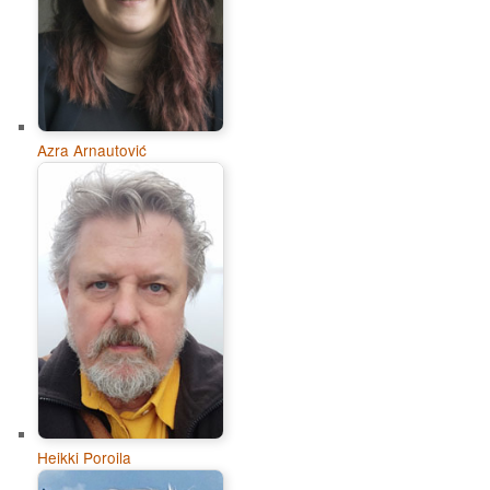
Azra Arnautović
Heikki Poroila