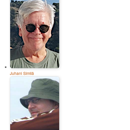
Juhani Similä