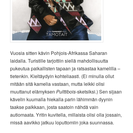
Vuosia sitten kävin Pohjois-Afrikassa Saharan
laidalla. Turistille tarjottiin siellä mahdollisuutta
pukeutua paikallisten tapaan ja ratsastaa kamelilla –
tietenkin. Kieltäydyin kohteliaasti. (Ei minulla ollut
mitään sitä kamelia vastaan, mutta leikki olisi
muuttanut elämyksen
Pulttibois
-sketsiksi.) Sen sijaan
kävelin kuumalla hiekalla parin lähimmän dyynin
taakse paikkaan, josta saatoin nähdä vain
autiomaata. Yritin kuvitella, millaista olisi olla jossain,
missä aavikko jatkuu loputtomiin joka suunnassa.