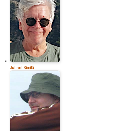
Juhani Similä