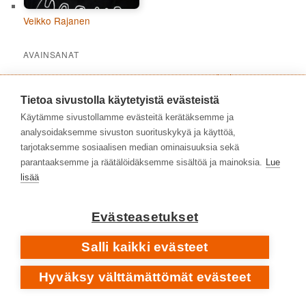
Veikko Rajanen
AVAINSANAT
1980-luku
1970-luku
1960-luku
1973
1988
Tietoa sivustolla käytetyistä evästeistä
2010-luku
1990-luku
2000-2009
2016
Käytämme sivustollamme evästeitä kerätäksemme ja
2020-luku
analysoidaksemme sivuston suorituskykyä ja käyttöä,
2021
2023
2024
2019
2020
2022
2017
tarjotaksemme sosiaalisen median ominaisuuksia sekä
albumit
hard rock
2025
folk rock
alternative rock
debyyttialbumit
parantaaksemme ja räätälöidäksemme sisältöä ja mainoksia.
Lue
Iso-Britannia
heavy metal
heavy rock
lisää
indie rock
jazz
laulaja-lauluntekijät
klassinen musiikki
metalli
Evästeasetukset
popmusiikki
progressiivinen rock
proge
prog
Salli kaikki evästeet
rock
Suomi
suomirock
rap
punk rock
Ruotsi
Svart
Hyväksy välttämättömät evästeet
Yhdysvallat
taidemusiikki
säveltäjät
Records