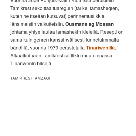
Vuonna 2006 Pohjois-Malin Kidalissa perustettu
Tamikrest sekoittaa tuaregien (tai kel tamasheqien,
kuten he itseään kutsuvat) perinnemusiikkia
länsimaisiin vaikutteisiin.
Ousmane ag Mossan
johtama yhtye laulaa tamashekin kielellä. Resepti on
sama kuin genren kansainvälisesti tunnetuimmalla
bändillä, vuonna 1979 perustetulla
Tinariwenillä
.
Alkuaikoinaan Tamikrest soittikin muun muassa
Tinariwenin biisejä.
TAMIKREST: AMZAGH