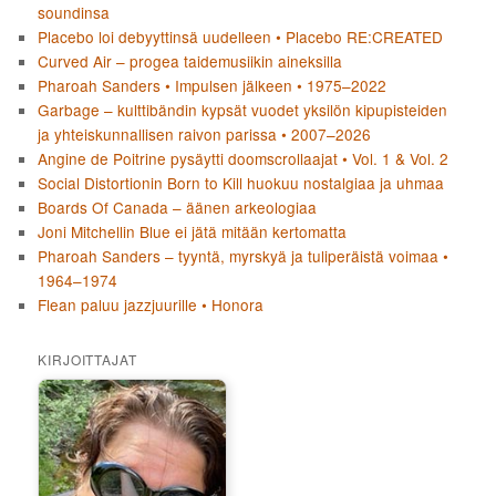
soundinsa
Placebo loi debyyttinsä uudelleen • Placebo RE:CREATED
Curved Air – progea taidemusiikin aineksilla
Pharoah Sanders • Impulsen jälkeen • 1975–2022
Garbage – kulttibändin kypsät vuodet yksilön kipupisteiden
ja yhteiskunnallisen raivon parissa • 2007–2026
Angine de Poitrine pysäytti doomscrollaajat • Vol. 1 & Vol. 2
Social Distortionin Born to Kill huokuu nostalgiaa ja uhmaa
Boards Of Canada – äänen arkeologiaa
Joni Mitchellin Blue ei jätä mitään kertomatta
Pharoah Sanders – tyyntä, myrskyä ja tuliperäistä voimaa •
1964–1974
Flean paluu jazzjuurille • Honora
KIRJOITTAJAT