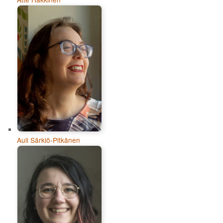
Auli Särkiö-Pitkänen