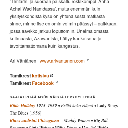
’Timtarin’ ja suoraan paiskattu rokkikomppi ’Anha
Achal Wad Namdassa’, mutta enemmän kuin
yksityiskohdista kyse on yhtenäisestä matkasta
sinne, minne itse en omin voimin päässyt – paikkaan,
jossa aavikko jatkuu loputtomiin. Unelma omasta
kotimaasta, Azawadista, häilyy kaukaisena ja
tavoittamattomana kuin kangastus.
Ari Väntänen |
www.arivantanen.com
Tamikrest
kotisivu
Tamikrest
Facebook
SAATAT PITÄÄ MYÖS NÄISTÄ LEVYHYLLYISTÄ
Billie Holiday
1915–1959
• Esillä koko elämä •
Lady Sings
The Blues
[1956]
Blues uudistui Chicagossa
–
Muddy Waters
•
Big Bill
Broonzy
•
Little Walter
•
Willie Dixon
•
Howlin’ Wolf
•