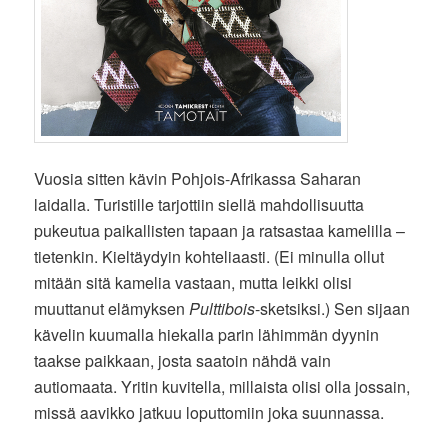
Vuosia sitten kävin Pohjois-Afrikassa Saharan
laidalla. Turistille tarjottiin siellä mahdollisuutta
pukeutua paikallisten tapaan ja ratsastaa kamelilla –
tietenkin. Kieltäydyin kohteliaasti. (Ei minulla ollut
mitään sitä kamelia vastaan, mutta leikki olisi
muuttanut elämyksen
Pulttibois
-sketsiksi.) Sen sijaan
kävelin kuumalla hiekalla parin lähimmän dyynin
taakse paikkaan, josta saatoin nähdä vain
autiomaata. Yritin kuvitella, millaista olisi olla jossain,
missä aavikko jatkuu loputtomiin joka suunnassa.