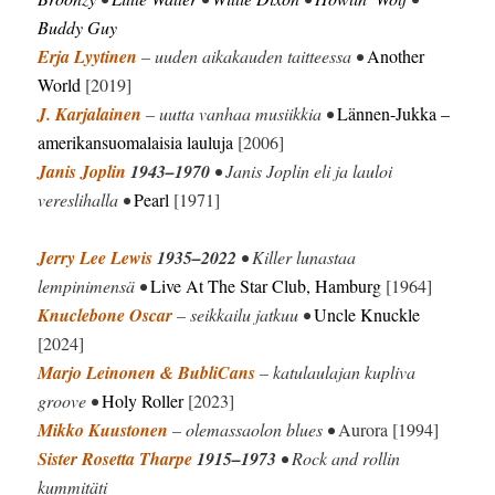
Buddy Guy
Erja Lyytinen
– uuden aikakauden taitteessa •
Another
World
[2019]
J. Karjalainen
– uutta vanhaa musiikkia •
Lännen-Jukka –
amerikansuomalaisia lauluja
[2006]
Janis Joplin
1943–1970
• Janis Joplin eli ja lauloi
vereslihalla •
Pearl
[1971]
Jerry Lee Lewis
1935–2022
• Killer lunastaa
lempinimensä •
Live At The Star Club, Hamburg
[1964]
Knuclebone Oscar
– seikkailu jatkuu •
Uncle Knuckle
[2024]
Marjo Leinonen & BubliCans
– katulaulajan kupliva
groove •
Holy Roller
[2023]
Mikko Kuustonen
– olemassaolon blues •
Aurora [1994]
Sister Rosetta Tharpe
1915–1973
• Rock and rollin
kummitäti