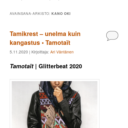
AVAINSANA-ARKISTO:
KANO OKI
Tamikrest – unelma kuin
Kommen
kangastus • Tamotaït
5.11.2020
| Kirjoittaja:
Ari Väntänen
| Glitterbeat 2020
Tamotaït