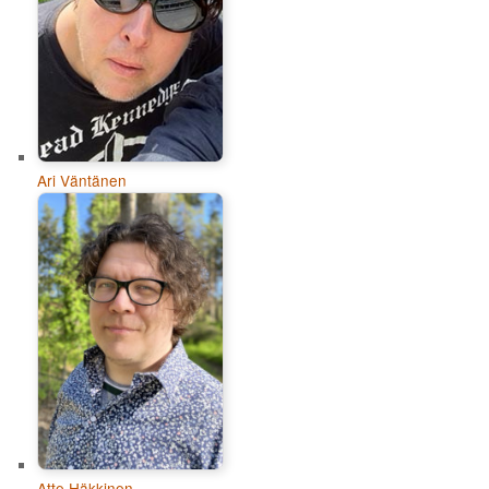
Ari Väntänen
Atte Häkkinen