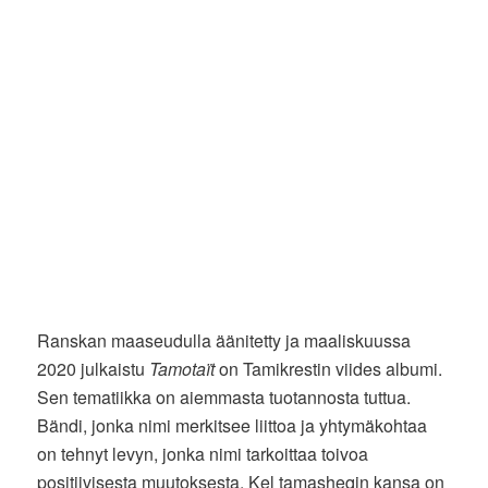
Ranskan maaseudulla äänitetty ja maaliskuussa
2020 julkaistu
Tamotaït
on Tamikrestin viides albumi.
Sen tematiikka on aiemmasta tuotannosta tuttua.
Bändi, jonka nimi merkitsee liittoa ja yhtymäkohtaa
on tehnyt levyn, jonka nimi tarkoittaa toivoa
positiivisesta muutoksesta. Kel tamasheqin kansa on