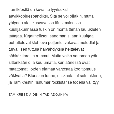
Tamikrestiä on kuvailtu lyyriseksi
aavikkobluesbändiksi. Sitä se voi ollakin, mutta
yhtyeen alati kasvavassa länsimaisessa
kuulijakunnassa tuskin on monta tämän laulukielen
taitajaa. Kirjaimellisen sanoman sijaan kuulijaa
puhuttelevat kiehtova poljento, vakavat melodiat ja
turvallisen tuttuja häivähdyksiä heittelevät
sähkökitarat ja rummut. Mutta voiko sanoman ydin
sittenkään olla kuulumatta, kun äänessä ovat
maattomat, joiden elämää varjostaa kodittomuus
väkivalta? Blues on tunne, ei skaala tai sointukierto,
ja Tamikrestin ”ishumar rockista” se todella välittyy.
TAMIKREST: AIDININ TAD ADOUNIYA