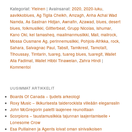
Kategoriat:
Yleinen
|
Avainsanat:
2020
,
2020-luku
,
aavikkoblues
,
Ag Tiglia Cheikh
,
Amzagh
,
Anha Achal Wad
Namda
,
As Sastnan Hidjan
,
Awnafin
,
Azawad
,
blues
,
desert
blues
,
folkmusiikki
,
Glitterbeat
,
Grupp Nicolas
,
ishumar
,
Kano Oki
,
kel tamasheq
,
maailmanmusiikki
,
Mali
,
malirock
,
Mossa Ousmane Ag
,
perinnemusiikki
,
Pohjois-Afrikka
,
rock
,
Sahara
,
Salvagnac Paul
,
Tabsit
,
Tamikrest
,
Tamotaït
,
Tihoussay
,
Timtarin
,
tuareg
,
tuareg blues
,
tuaregit
,
Wallet
Alla Fadimat
,
Wallet Hibbi Tinawelan
,
Zahra Hindi
|
Kommentoi
UUSIMMAT ARTIKKELIT
Boards Of Canada – ljudets arkeologi
Roxy Music – ilkikurisesta taiderockista viileään eleganssiin
John McGregorin paletti laajenee reunoiltaan
Scorpions – taustamusiikkia tajunnan laajentamiselle •
Lonesome Crow
Esa Pulliainen ja Agents loivat oman sinivalkoisen