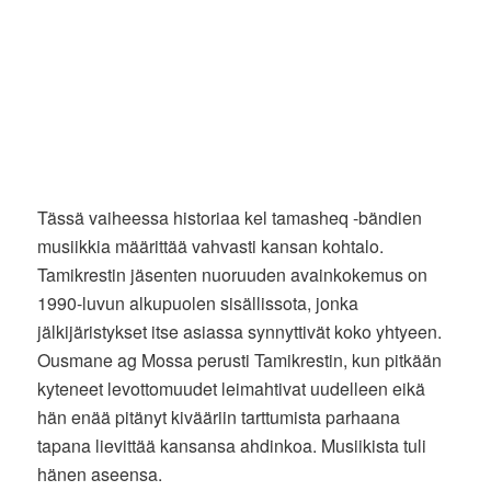
Tässä vaiheessa historiaa kel tamasheq -bändien
musiikkia määrittää vahvasti kansan kohtalo.
Tamikrestin jäsenten nuoruuden avainkokemus on
1990-luvun alkupuolen sisällissota, jonka
jälkijäristykset itse asiassa synnyttivät koko yhtyeen.
Ousmane ag Mossa perusti Tamikrestin, kun pitkään
kyteneet levottomuudet leimahtivat uudelleen eikä
hän enää pitänyt kivääriin tarttumista parhaana
tapana lievittää kansansa ahdinkoa. Musiikista tuli
hänen aseensa.