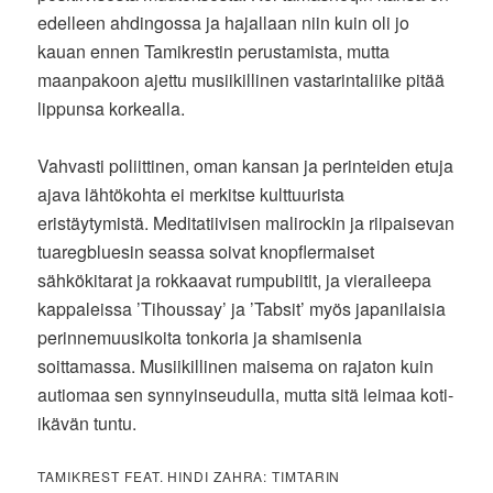
edelleen ahdingossa ja hajallaan niin kuin oli jo
kauan ennen Tamikrestin perustamista, mutta
maanpakoon ajettu musiikillinen vastarintaliike pitää
lippunsa korkealla.
Vahvasti poliittinen, oman kansan ja perinteiden etuja
ajava lähtökohta ei merkitse kulttuurista
eristäytymistä. Meditatiivisen malirockin ja riipaisevan
tuaregbluesin seassa soivat knopflermaiset
sähkökitarat ja rokkaavat rumpubiitit, ja vieraileepa
kappaleissa ’Tihoussay’ ja ’Tabsit’ myös japanilaisia
perinnemuusikoita tonkoria ja shamisenia
soittamassa. Musiikillinen maisema on rajaton kuin
autiomaa sen synnyinseudulla, mutta sitä leimaa koti-
ikävän tuntu.
TAMIKREST FEAT. HINDI ZAHRA: TIMTARIN