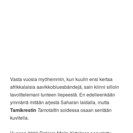
Vasta vuosia myöhemmin, kun kuulin ensi kertaa
afrikkalaisia aavikkobluesbändejä, sain kiinni silloin
tavoittelemani tunteen liepeestä. En edelleenkään
ymmärrä mitään arjesta Saharan laidalla, mutta
Tamikrestin
Tamotaïtin
soidessa osaan sentään
kuvitella.