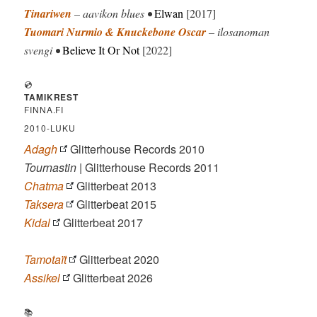
Tinariwen
– aavikon blues •
Elwan
[2017]
Tuomari Nurmio & Knuckebone Oscar
– ilosanoman
svengi •
Believe It Or Not
[2022]
💿
TAMIKREST
FINNA.FI
2010-LUKU
Adagh
Glitterhouse Records 2010
Tournastin
| Glitterhouse Records 2011
Chatma
Glitterbeat 2013
Taksera
Glitterbeat 2015
Kidal
Glitterbeat 2017
Tamotaït
Glitterbeat 2020
Assikel
Glitterbeat 2026
📚