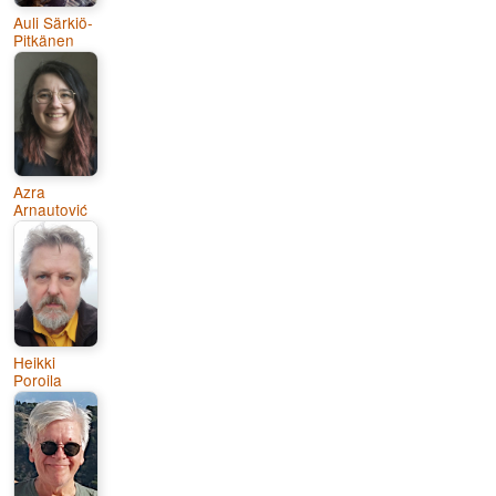
Auli Särkiö-
Pitkänen
Azra
Arnautović
Heikki
Poroila