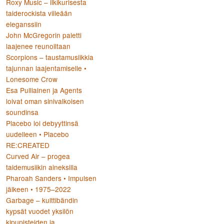
Roxy Music – ilkikurisesta
taiderockista viileään
eleganssiin
John McGregorin paletti
laajenee reunoiltaan
Scorpions – taustamusiikkia
tajunnan laajentamiselle •
Lonesome Crow
Esa Pulliainen ja Agents
loivat oman sinivalkoisen
soundinsa
Placebo loi debyyttinsä
uudelleen • Placebo
RE:CREATED
Curved Air – progea
taidemusiikin aineksilla
Pharoah Sanders • Impulsen
jälkeen • 1975–2022
Garbage – kulttibändin
kypsät vuodet yksilön
kipupisteiden ja