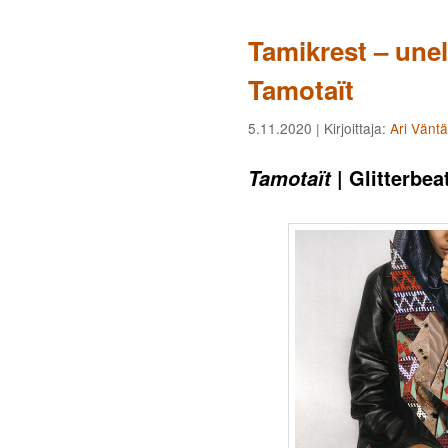
Tamikrest – une
Tamotaït
5.11.2020
| Kirjoittaja:
Ari Vänt
| Glitterbea
Tamotaït