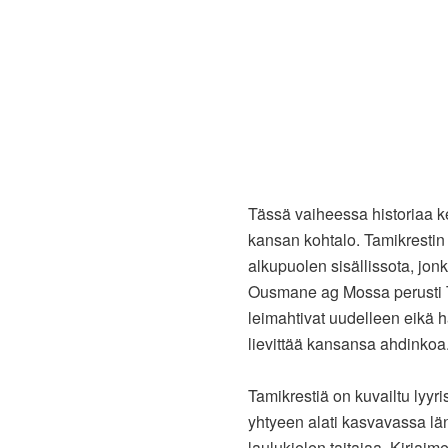
Tässä vaiheessa historiaa k
kansan kohtalo. Tamikresti
alkupuolen sisällissota, jonk
Ousmane ag Mossa perusti T
leimahtivat uudelleen eikä h
lievittää kansansa ahdinkoa.
Tamikrestiä on kuvailtu lyyri
yhtyeen alati kasvavassa l
laulukielen taitajaa. Kirjai