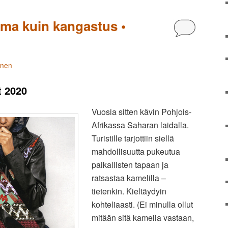
lma kuin kangastus •
Kommentoi
änen
t 2020
Vuosia sitten kävin Pohjois-
Afrikassa Saharan laidalla.
Turistille tarjottiin siellä
mahdollisuutta pukeutua
paikallisten tapaan ja
ratsastaa kamelilla –
tietenkin. Kieltäydyin
kohteliaasti. (Ei minulla ollut
mitään sitä kamelia vastaan,