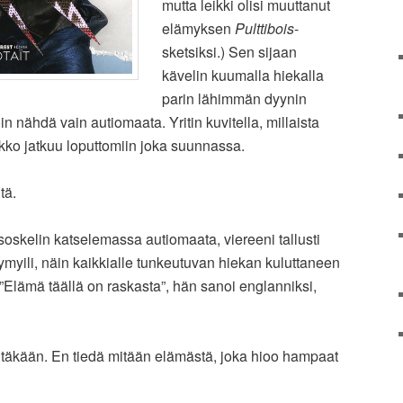
mutta leikki olisi muuttanut
elämyksen
Pulttibois
-
sketsiksi.) Sen sijaan
kävelin kuumalla hiekalla
parin lähimmän dyynin
n nähdä vain autiomaata. Yritin kuvitella, millaista
vikko jatkuu loputtomiin joka suunnassa.
tä.
skelin katselemassa autiomaata, viereeni tallusti
myili, näin kaikkialle tunkeutuvan hiekan kuluttaneen
Elämä täällä on raskasta”, hän sanoi englanniksi,
itäkään. En tiedä mitään elämästä, joka hioo hampaat