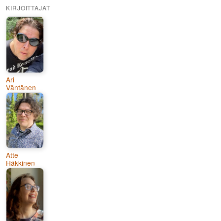
KIRJOITTAJAT
Ari
Väntänen
Atte
Häkkinen