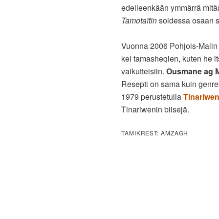
edelleenkään ymmärrä mitää
Tamotaïtin
soidessa osaan se
Vuonna 2006 Pohjois-Malin Ki
kel tamasheqien, kuten he i
vaikutteisiin.
Ousmane ag 
Resepti on sama kuin genren
1979 perustetulla
Tinariwen
Tinariwenin biisejä.
TAMIKREST: AMZAGH