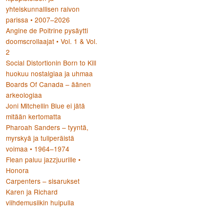
yhteiskunnallisen raivon
parissa • 2007–2026
Angine de Poitrine pysäytti
doomscrollaajat • Vol. 1 & Vol.
2
Social Distortionin Born to Kill
huokuu nostalgiaa ja uhmaa
Boards Of Canada – äänen
arkeologiaa
Joni Mitchellin Blue ei jätä
mitään kertomatta
Pharoah Sanders – tyyntä,
myrskyä ja tuliperäistä
voimaa • 1964–1974
Flean paluu jazzjuurille •
Honora
Carpenters – sisarukset
Karen ja Richard
viihdemusiikin huipulla