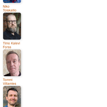
Niko
Toiskallio
Timo Kalevi
Forss
Tommi
Viitamies