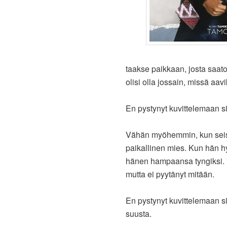
taakse paikkaan, josta saatoi
olisi olla jossain, missä aa
En pystynyt kuvittelemaan si
Vähän myöhemmin, kun seiso
paikallinen mies. Kun hän hy
hänen hampaansa tyngiksi. ”
mutta ei pyytänyt mitään.
En pystynyt kuvittelemaan s
suusta.