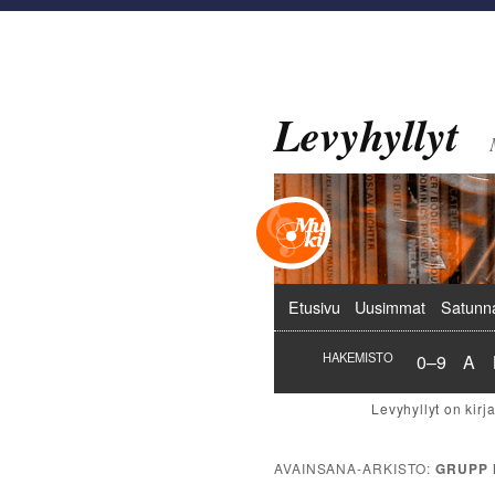
Levyhyllyt
Päävalikko
Etusivu
Uusimmat
Satunn
Hakemist
Hak
HAKEMISTO
0–9
A
AVAINSANA-ARKISTO:
GRUPP 