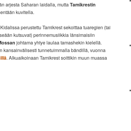
n arjesta Saharan laidalla, mutta
Tamikrestin
ntään kuvitella.
dalissa perustettu Tamikrest sekoittaa tuaregien (tai
tseään kutsuvat) perinnemusiikkia länsimaisiin
Mossan
johtama yhtye laulaa tamashekin kielellä.
 kansainvälisesti tunnetuimmalla bändillä, vuonna
illä
. Alkuaikoinaan Tamikrest soittikin muun muassa