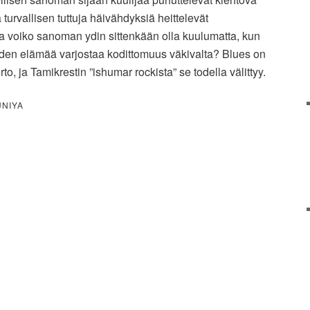
 turvallisen tuttuja häivähdyksiä heittelevät
ta voiko sanoman ydin sittenkään olla kuulumatta, kun
den elämää varjostaa kodittomuus väkivalta? Blues on
rto, ja Tamikrestin ”ishumar rockista” se todella välittyy.
UNIYA