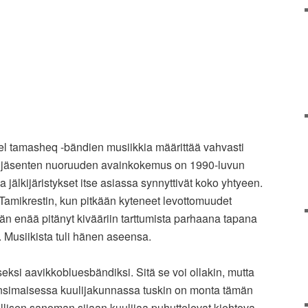
el tamasheq -bändien musiikkia määrittää vahvasti
n jäsenten nuoruuden avainkokemus on 1990-luvun
a jälkijäristykset itse asiassa synnyttivät koko yhtyeen.
amikrestin, kun pitkään kyteneet levottomuudet
än enää pitänyt kivääriin tarttumista parhaana tapana
 Musiikista tuli hänen aseensa.
seksi aavikkobluesbändiksi. Sitä se voi ollakin, mutta
änsimaisessa kuulijakunnassa tuskin on monta tämän
mellisen sanoman sijaan kuulijaa puhuttelevat kiehtova