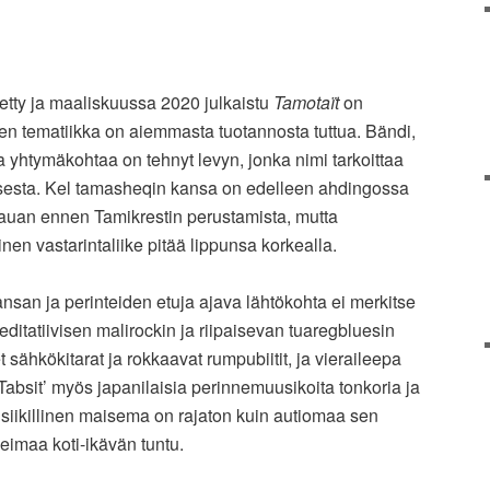
tty ja maaliskuussa 2020 julkaistu
Tamotaït
on
Sen tematiikka on aiemmasta tuotannosta tuttua. Bändi,
ja yhtymäkohtaa on tehnyt levyn, jonka nimi tarkoittaa
ksesta. Kel tamasheqin kansa on edelleen ahdingossa
o kauan ennen Tamikrestin perustamista, mutta
nen vastarintaliike pitää lippunsa korkealla.
ansan ja perinteiden etuja ajava lähtökohta ei merkitse
Meditatiivisen malirockin ja riipaisevan tuaregbluesin
 sähkökitarat ja rokkaavat rumpubiitit, ja vieraileepa
Tabsit’ myös japanilaisia perinnemuusikoita tonkoria ja
iikillinen maisema on rajaton kuin autiomaa sen
leimaa koti-ikävän tuntu.