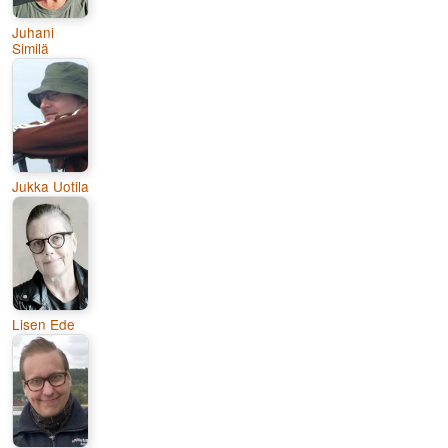
Juhani
Similä
Jukka Uotila
Lisen Ede