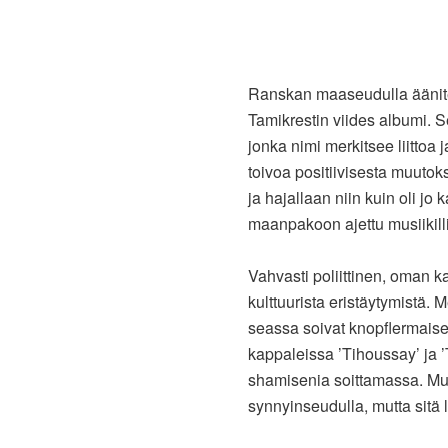
Ranskan maaseudulla äänite
Tamikrestin viides albumi. 
jonka nimi merkitsee liittoa 
toivoa positiivisesta muuto
ja hajallaan niin kuin oli j
maanpakoon ajettu musiikilli
Vahvasti poliittinen, oman k
kulttuurista eristäytymistä. 
seassa soivat knopflermaiset
kappaleissa ’Tihoussay’ ja ’
shamisenia soittamassa. Mus
synnyinseudulla, mutta sitä 