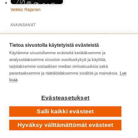
Veikko Rajanen
AVAINSANAT
1980-luku
1970-luku
1960-luku
1973
1988
Tietoa sivustolla käytetyistä evästeistä
2010-luku
1990-luku
2000-2009
2016
Käytämme sivustollamme evästeitä kerätäksemme ja
2020-luku
analysoidaksemme sivuston suorituskykyä ja käyttöä,
2021
2023
2024
2019
2020
2022
2017
tarjotaksemme sosiaalisen median ominaisuuksia sekä
albumit
hard rock
2025
folk rock
alternative rock
debyyttialbumit
parantaaksemme ja räätälöidäksemme sisältöä ja mainoksia.
Lue
Iso-Britannia
heavy metal
heavy rock
lisää
indie rock
jazz
laulaja-lauluntekijät
klassinen musiikki
metalli
Evästeasetukset
popmusiikki
progressiivinen rock
proge
prog
Salli kaikki evästeet
rock
Suomi
suomirock
rap
punk rock
Ruotsi
Svart
Hyväksy välttämättömät evästeet
Yhdysvallat
taidemusiikki
säveltäjät
Records