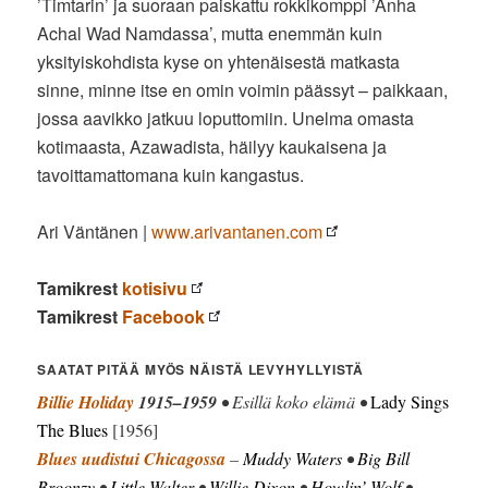
’Timtarin’ ja suoraan paiskattu rokkikomppi ’Anha
Achal Wad Namdassa’, mutta enemmän kuin
yksityiskohdista kyse on yhtenäisestä matkasta
sinne, minne itse en omin voimin päässyt – paikkaan,
jossa aavikko jatkuu loputtomiin. Unelma omasta
kotimaasta, Azawadista, häilyy kaukaisena ja
tavoittamattomana kuin kangastus.
Ari Väntänen |
www.arivantanen.com
Tamikrest
kotisivu
Tamikrest
Facebook
SAATAT PITÄÄ MYÖS NÄISTÄ LEVYHYLLYISTÄ
Billie Holiday
1915–1959
• Esillä koko elämä •
Lady Sings
The Blues
[1956]
Blues uudistui Chicagossa
–
Muddy Waters
•
Big Bill
Broonzy
•
Little Walter
•
Willie Dixon
•
Howlin’ Wolf
•