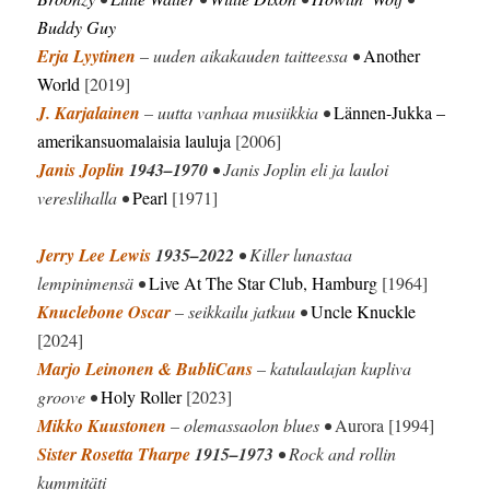
Buddy Guy
Erja Lyytinen
– uuden aikakauden taitteessa •
Another
World
[2019]
J. Karjalainen
– uutta vanhaa musiikkia •
Lännen-Jukka –
amerikansuomalaisia lauluja
[2006]
Janis Joplin
1943–1970
• Janis Joplin eli ja lauloi
vereslihalla •
Pearl
[1971]
Jerry Lee Lewis
1935–2022
• Killer lunastaa
lempinimensä •
Live At The Star Club, Hamburg
[1964]
Knuclebone Oscar
– seikkailu jatkuu •
Uncle Knuckle
[2024]
Marjo Leinonen & BubliCans
– katulaulajan kupliva
groove •
Holy Roller
[2023]
Mikko Kuustonen
– olemassaolon blues •
Aurora [1994]
Sister Rosetta Tharpe
1915–1973
• Rock and rollin
kummitäti