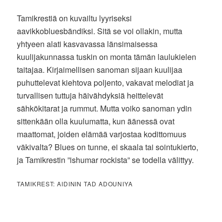
Tamikrestiä on kuvailtu lyyriseksi
aavikkobluesbändiksi. Sitä se voi ollakin, mutta
yhtyeen alati kasvavassa länsimaisessa
kuulijakunnassa tuskin on monta tämän laulukielen
taitajaa. Kirjaimellisen sanoman sijaan kuulijaa
puhuttelevat kiehtova poljento, vakavat melodiat ja
turvallisen tuttuja häivähdyksiä heittelevät
sähkökitarat ja rummut. Mutta voiko sanoman ydin
sittenkään olla kuulumatta, kun äänessä ovat
maattomat, joiden elämää varjostaa kodittomuus
väkivalta? Blues on tunne, ei skaala tai sointukierto,
ja Tamikrestin ”ishumar rockista” se todella välittyy.
TAMIKREST: AIDININ TAD ADOUNIYA