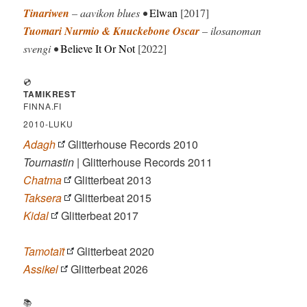
Tinariwen
– aavikon blues •
Elwan
[2017]
Tuomari Nurmio & Knuckebone Oscar
– ilosanoman
svengi •
Believe It Or Not
[2022]
💿
TAMIKREST
FINNA.FI
2010-LUKU
Adagh
Glitterhouse Records 2010
Tournastin
| Glitterhouse Records 2011
Chatma
Glitterbeat 2013
Taksera
Glitterbeat 2015
Kidal
Glitterbeat 2017
Tamotaït
Glitterbeat 2020
Assikel
Glitterbeat 2026
📚