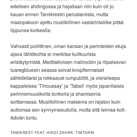
edelleen ahdingossa ja hajallaan niin kuin oli jo
kauan ennen Tamikrestin perustamista, mutta
maanpakoon ajettu musiikillinen vastarintaliike pitää
lippunsa korkealla.
Vahvasti poliittinen, oman kansan ja perinteiden etuja
ajava lähtökohta ei merkitse kulttuurista
eristäytymistä. Meditatiivisen malirockin ja riipaisevan
tuaregbluesin seassa soivat knopflermaiset
sähkökitarat ja rokkaavat rumpubiitit, ja vieraileepa
kappaleissa ’Tihoussay’ ja ’Tabsit’ myös japanilaisia
perinnemuusikoita tonkoria ja shamisenia
soittamassa. Musiikillinen maisema on rajaton kuin
autiomaa sen synnyinseudulla, mutta sitä leimaa koti-
ikävän tuntu.
TAMIKREST FEAT. HINDI ZAHRA: TIMTARIN