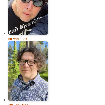
Ari Väntänen
Atte Häkkinen