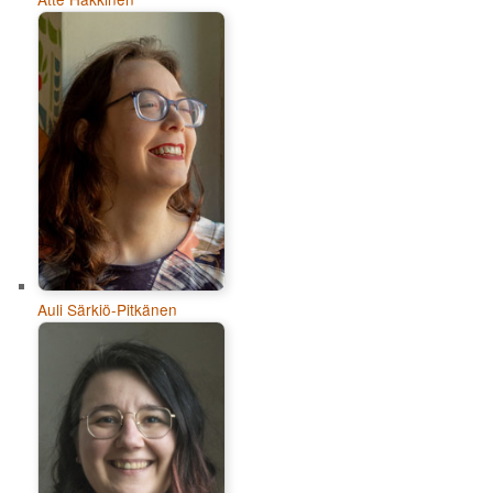
Auli Särkiö-Pitkänen