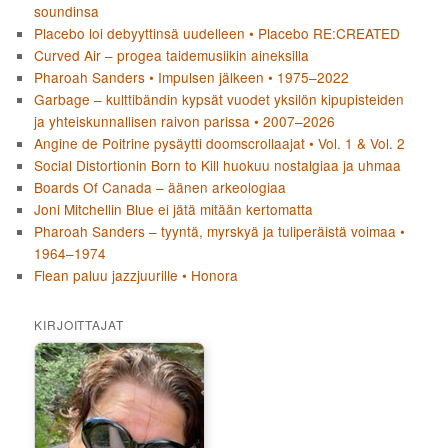
soundinsa
Placebo loi debyyttinsä uudelleen • Placebo RE:CREATED
Curved Air – progea taidemusiikin aineksilla
Pharoah Sanders • Impulsen jälkeen • 1975–2022
Garbage – kulttibändin kypsät vuodet yksilön kipupisteiden
ja yhteiskunnallisen raivon parissa • 2007–2026
Angine de Poitrine pysäytti doomscrollaajat • Vol. 1 & Vol. 2
Social Distortionin Born to Kill huokuu nostalgiaa ja uhmaa
Boards Of Canada – äänen arkeologiaa
Joni Mitchellin Blue ei jätä mitään kertomatta
Pharoah Sanders – tyyntä, myrskyä ja tuliperäistä voimaa •
1964–1974
Flean paluu jazzjuurille • Honora
KIRJOITTAJAT