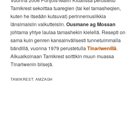
Vuonna 2006 Pohjois-Malin Kidalissa perustettu
Tamikrest sekoittaa tuaregien (tai kel tamasheqien,
kuten he itseään kutsuvat) perinnemusiikkia
länsimaisiin vaikutteisiin.
Ousmane ag Mossan
johtama yhtye laulaa tamashekin kielellä. Resepti on
sama kuin genren kansainvälisesti tunnetuimmalla
bändillä, vuonna 1979 perustetulla
Tinariwenillä
.
Alkuaikoinaan Tamikrest soittikin muun muassa
Tinariwenin biisejä.
TAMIKREST: AMZAGH