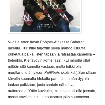
Vuosia sitten kävin Pohjois-Afrikassa Saharan
laidalla. Turistille tarjottiin siellä mahdollisuutta
pukeutua paikallisten tapaan ja ratsastaa kamelilla –
tietenkin. Kieltäydyin kohteliaasti. (Ei minulla ollut
mitään sitä kamelia vastaan, mutta leikki olisi
muuttanut elämyksen
Pulttibois
-sketsiksi.) Sen sijaan
kävelin kuumalla hiekalla parin lähimmän dyynin
taakse paikkaan, josta saatoin nähdä vain
autiomaata. Yritin kuvitella, millaista olisi olla jossain,
missä aavikko jatkuu loputtomiin joka suunnassa.