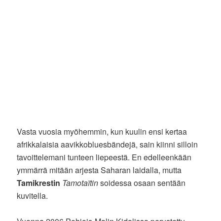
Vasta vuosia myöhemmin, kun kuulin ensi kertaa
afrikkalaisia aavikkobluesbändejä, sain kiinni silloin
tavoittelemani tunteen liepeestä. En edelleenkään
ymmärrä mitään arjesta Saharan laidalla, mutta
Tamikrestin
Tamotaïtin
soidessa osaan sentään
kuvitella.