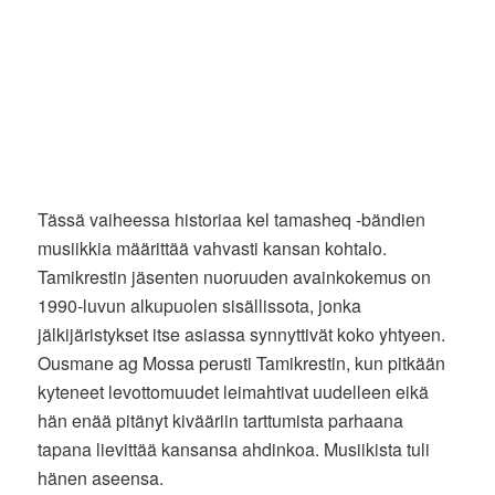
Tässä vaiheessa historiaa kel tamasheq -bändien
musiikkia määrittää vahvasti kansan kohtalo.
Tamikrestin jäsenten nuoruuden avainkokemus on
1990-luvun alkupuolen sisällissota, jonka
jälkijäristykset itse asiassa synnyttivät koko yhtyeen.
Ousmane ag Mossa perusti Tamikrestin, kun pitkään
kyteneet levottomuudet leimahtivat uudelleen eikä
hän enää pitänyt kivääriin tarttumista parhaana
tapana lievittää kansansa ahdinkoa. Musiikista tuli
hänen aseensa.