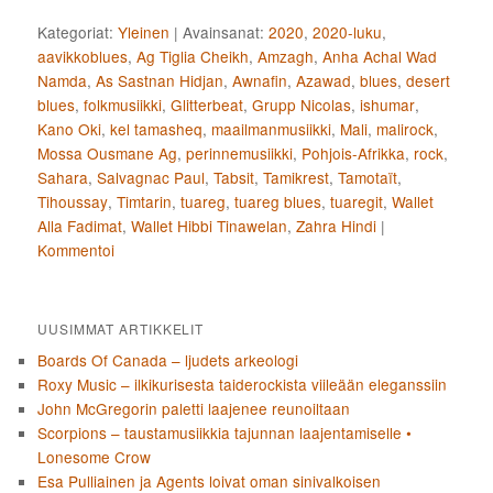
Kategoriat:
Yleinen
|
Avainsanat:
2020
,
2020-luku
,
aavikkoblues
,
Ag Tiglia Cheikh
,
Amzagh
,
Anha Achal Wad
Namda
,
As Sastnan Hidjan
,
Awnafin
,
Azawad
,
blues
,
desert
blues
,
folkmusiikki
,
Glitterbeat
,
Grupp Nicolas
,
ishumar
,
Kano Oki
,
kel tamasheq
,
maailmanmusiikki
,
Mali
,
malirock
,
Mossa Ousmane Ag
,
perinnemusiikki
,
Pohjois-Afrikka
,
rock
,
Sahara
,
Salvagnac Paul
,
Tabsit
,
Tamikrest
,
Tamotaït
,
Tihoussay
,
Timtarin
,
tuareg
,
tuareg blues
,
tuaregit
,
Wallet
Alla Fadimat
,
Wallet Hibbi Tinawelan
,
Zahra Hindi
|
Kommentoi
UUSIMMAT ARTIKKELIT
Boards Of Canada – ljudets arkeologi
Roxy Music – ilkikurisesta taiderockista viileään eleganssiin
John McGregorin paletti laajenee reunoiltaan
Scorpions – taustamusiikkia tajunnan laajentamiselle •
Lonesome Crow
Esa Pulliainen ja Agents loivat oman sinivalkoisen