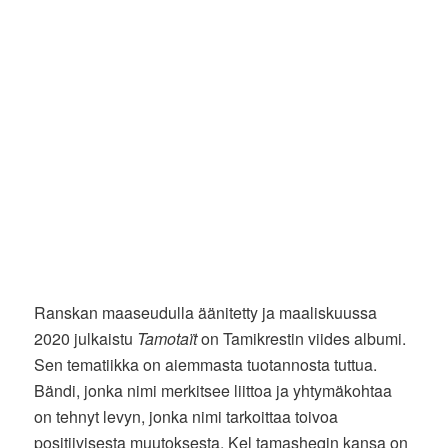
Ranskan maaseudulla äänitetty ja maaliskuussa
2020 julkaistu
Tamotaït
on Tamikrestin viides albumi.
Sen tematiikka on aiemmasta tuotannosta tuttua.
Bändi, jonka nimi merkitsee liittoa ja yhtymäkohtaa
on tehnyt levyn, jonka nimi tarkoittaa toivoa
positiivisesta muutoksesta. Kel tamasheqin kansa on