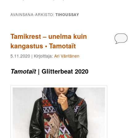
AVAINSANA-ARKISTO:
TIHOUSSAY
Tamikrest – unelma kuin
Kommen
kangastus • Tamotaït
5.11.2020
| Kirjoittaja:
Ari Väntänen
| Glitterbeat 2020
Tamotaït