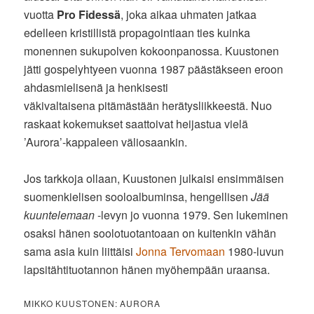
vuotta
Pro Fidessä
, joka aikaa uhmaten jatkaa
edelleen kristillistä propagointiaan ties kuinka
monennen sukupolven kokoonpanossa. Kuustonen
jätti gospelyhtyeen vuonna 1987 päästäkseen eroon
ahdasmielisenä ja henkisesti
väkivaltaisena pitämästään herätysliikkeestä. Nuo
raskaat kokemukset saattoivat heijastua vielä
’Aurora’-kappaleen väliosaankin.
Jos tarkkoja ollaan, Kuustonen julkaisi ensimmäisen
suomenkielisen sooloalbuminsa, hengellisen
Jää
kuuntelemaan
-levyn jo vuonna 1979. Sen lukeminen
osaksi hänen soolotuotantoaan on kuitenkin vähän
sama asia kuin liittäisi
Jonna Tervomaan
1980-luvun
lapsitähtituotannon hänen myöhempään uraansa.
MIKKO KUUSTONEN: AURORA