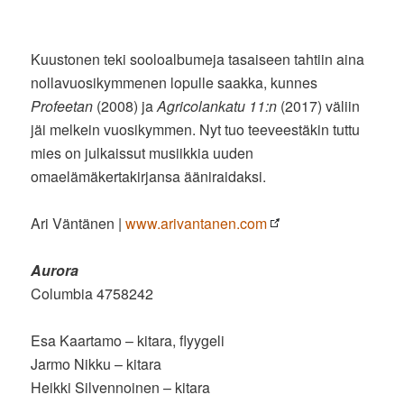
Kuustonen teki sooloalbumeja tasaiseen tahtiin aina
nollavuosikymmenen lopulle saakka, kunnes
Profeetan
(2008) ja
Agricolankatu 11:n
(2017) väliin
jäi melkein vuosikymmen. Nyt tuo teeveestäkin tuttu
mies on julkaissut musiikkia uuden
omaelämäkertakirjansa ääniraidaksi.
Ari Väntänen |
www.arivantanen.com
Aurora
Columbia 4758242
Esa Kaartamo – kitara, flyygeli
Jarmo Nikku – kitara
Heikki Silvennoinen – kitara