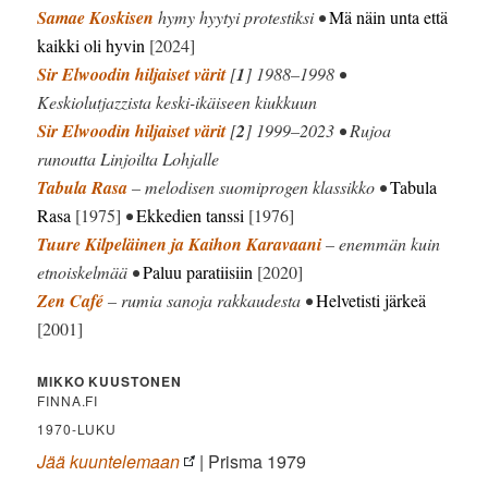
Samae Koskisen
hymy hyytyi protestiksi •
Mä näin unta että
kaikki oli hyvin
[2024]
Sir Elwoodin hiljaiset värit
[
1
] 1988–1998 •
Keskiolutjazzista keski-ikäiseen kiukkuun
Sir Elwoodin hiljaiset värit
[
2
] 1999–2023 • Rujoa
runoutta Linjoilta Lohjalle
Tabula Rasa
– melodisen suomiprogen klassikko •
Tabula
Rasa
[1975]
•
Ekkedien tanssi
[1976]
Tuure Kilpeläinen ja Kaihon Karavaani
– enemmän kuin
etnoiskelmää •
Paluu paratiisiin
[2020]
Zen Café
– rumia sanoja rakkaudesta •
Helvetisti järkeä
[2001]
MIKKO KUUSTONEN
FINNA.FI
1970-LUKU
Jää kuuntelemaan
| Prisma 1979