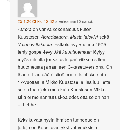
25.1.2023 klo 12:32
steelesman10
sanoi:
Aurora
on vahva kokonaisuus kuten
Kuustosen
Abradakabra
,
Musta jalokivi
sekä
Valon valtakunta
. Esikoislevy vuonna 1979
tehty gospel-levy
Jää kuuntelemaan
löytyy
myös minulta jonka ostin pari viikkoa sitten
huutonetistä ja sain sen C-kasettiversiona. On
ihan eri lauluääni siinä nuorella olisko noin
17-vuotiaalla Mikko Kuustosella. Isä luuli että
se on ihan joku muu kuin Kuustosen Mikko
sillä ei meinannut uskoa edes että se on hän
=) hehhe.
Kyky kuvata hyvin ihmisen tunnepuolen
juttuja on Kuustosen yksi vahvuuksista