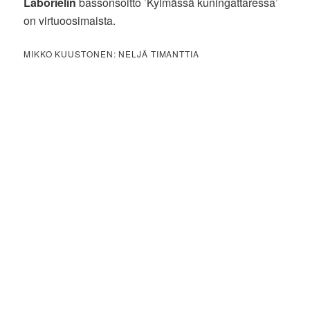
Laborielin
bassonsoitto ’Kylmässä kuningattaressa’
on virtuoosimaista.
MIKKO KUUSTONEN: NELJÄ TIMANTTIA