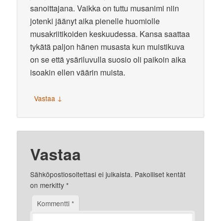
sanoittajana. Vaikka on tuttu musanimi niin
jotenki jäänyt aika pienelle huomiolle
musakriitikoiden keskuudessa. Kansa saattaa
tykätä paljon hänen musasta kun muistikuva
on se että ysäriluvulla suosio oli paikoin aika
isoakin ellen väärin muista.
↓
Vastaa
Vastaa
Sähköpostiosoitettasi ei julkaista.
Pakolliset kentät
on merkitty
*
Kommentti
*