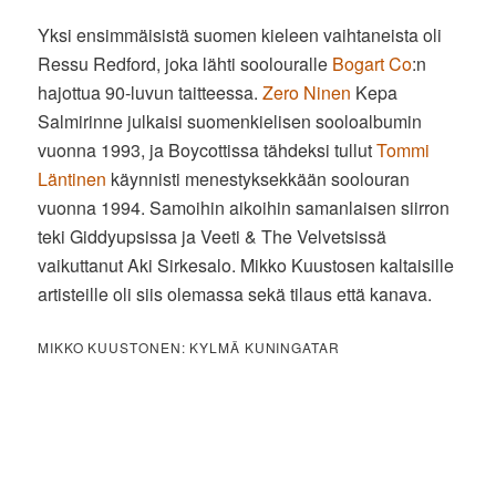
Yksi ensimmäisistä suomen kieleen vaihtaneista oli
Ressu Redford, joka lähti soolouralle
Bogart Co
:n
hajottua 90-luvun taitteessa.
Zero Ninen
Kepa
Salmirinne julkaisi suomenkielisen sooloalbumin
vuonna 1993, ja Boycottissa tähdeksi tullut
Tommi
Läntinen
käynnisti menestyksekkään soolouran
vuonna 1994. Samoihin aikoihin samanlaisen siirron
teki Giddyupsissa ja Veeti & The Velvetsissä
vaikuttanut Aki Sirkesalo. Mikko Kuustosen kaltaisille
artisteille oli siis olemassa sekä tilaus että kanava.
MIKKO KUUSTONEN: KYLMÄ KUNINGATAR