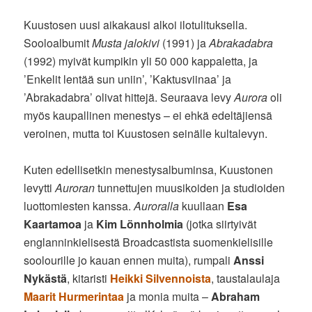
Kuustosen uusi aikakausi alkoi ilotulituksella.
Sooloalbumit
Musta jalokivi
(1991) ja
Abrakadabra
(1992) myivät kumpikin yli 50 000 kappaletta, ja
’Enkelit lentää sun uniin’, ’Kaktusviinaa’ ja
’Abrakadabra’ olivat hittejä. Seuraava levy
Aurora
oli
myös kaupallinen menestys – ei ehkä edeltäjiensä
veroinen, mutta toi Kuustosen seinälle kultalevyn.
Kuten edellisetkin menestysalbuminsa, Kuustonen
levytti
Auroran
tunnettujen muusikoiden ja studioiden
luottomiesten kanssa.
Auroralla
kuullaan
Esa
Kaartamoa
ja
Kim Lönnholmia
(jotka siirtyivät
englanninkielisestä Broadcastista suomenkielisille
soolourille jo kauan ennen muita), rumpali
Anssi
Nykästä
, kitaristi
Heikki Silvennoista
, taustalaulaja
Maarit Hurmerintaa
ja monia muita –
Abraham