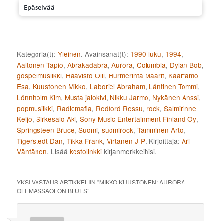
Epäselvää
Kategoria(t):
Yleinen
. Avainsanat(t):
1990-luku
,
1994
,
Aaltonen Tapio
,
Abrakadabra
,
Aurora
,
Columbia
,
Dylan Bob
,
gospelmusiikki
,
Haavisto Olli
,
Hurmerinta Maarit
,
Kaartamo
Esa
,
Kuustonen Mikko
,
Laboriel Abraham
,
Läntinen Tommi
,
Lönnholm Kim
,
Musta jalokivi
,
Nikku Jarmo
,
Nykänen Anssi
,
popmusiikki
,
Radiomafia
,
Redford Ressu
,
rock
,
Salmirinne
Keijo
,
Sirkesalo Aki
,
Sony Music Entertainment Finland Oy
,
Springsteen Bruce
,
Suomi
,
suomirock
,
Tamminen Arto
,
Tigerstedt Dan
,
Tikka Frank
,
Virtanen J-P
. Kirjoittaja:
Ari
Väntänen
. Lisää
kestolinkki
kirjanmerkkeihisi.
YKSI VASTAUS ARTIKKELIIN ”
MIKKO KUUSTONEN: AURORA –
OLEMASSAOLON BLUES
”