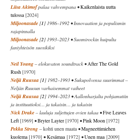
Liisa Akimof
palaa vahvempana •
Kaikenlaista uutta
tulossa
[2024]
Miljoonasade
[
1
] 1986–1992 • Innovaation ja populismin
rajapinnalla
Miljoonasade
[
2
] 1993–2023 • Suomirockin huipulta
faniyhteisön suosikiksi
Neil Young
– elokuvaton soundtrack •
After The Gold
Rush
[1970]
Neljä Ruusua
[
1
] 1982–1993 • Sukupolvensa suurimmat –
Neljän Ruusun varhaisemmat vaiheet
Neljä Ruusua
[
2
] 1994–2023 • Aallonharjalta pohjamutiin
ja instituutioksi… ja takaisin… ja takaisin
Nick Drake
– lauluja suljettujen ovien takaa •
Five Leaves
Left
[1969]
•
Bryter Layter
[1970]
•
Pink Moon
[1972]
Pekka Streng
– kohti unen maata
•
Magneettimiehen
kuolema
[1970]
•
Kesämaa
[1972]
•
Unen maa
[2009]