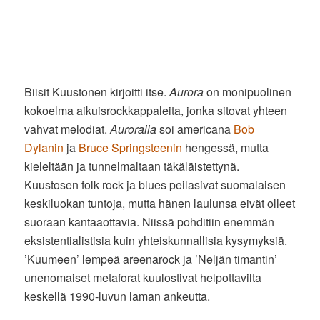
Biisit Kuustonen kirjoitti itse.
Aurora
on monipuolinen
kokoelma aikuisrockkappaleita, jonka sitovat yhteen
vahvat melodiat.
Auroralla
soi americana
Bob
Dylanin
ja
Bruce Springsteenin
hengessä, mutta
kieleltään ja tunnelmaltaan täkäläistettynä.
Kuustosen folk rock ja blues peilasivat suomalaisen
keskiluokan tuntoja, mutta hänen laulunsa eivät olleet
suoraan kantaaottavia. Niissä pohditiin enemmän
eksistentialistisia kuin yhteiskunnallisia kysymyksiä.
’Kuumeen’ lempeä areenarock ja ’Neljän timantin’
unenomaiset metaforat kuulostivat helpottavilta
keskellä 1990-luvun laman ankeutta.