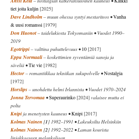
Anssi Kela
– nostalgian katkeransuloinen kauneus •
Kaikki
tiet joita kuljin
[2025]
Dave Lindholm
– muun ohessa syntyi mestariteos •
Vanha
& uusi romanssi
[1979]
Don Huonot
– taidelukiosta Tokyomaniin • Vuodet 1990–
2019
Egotrippi
– valttina puhuttelevuus •
10
[2017]
Eppu Normaali
– koskettimien syventämiä sanoja ja
säveliä •
Tie vie
[1982]
Hector
– romantiikkaa tekniikan sukupolvelle •
Nostalgia
[1972]
Horslips
– unohdettu helmi Irlannista • Vuodet 1970–2024
Jonna Tervomaa
•
Superaurinko
[2024]
valaisee mutta ei
polta
Knipi
ja menetysten kauneus •
Knipi
[2017]
Kolmas Nainen
[
1
] 1982–1991 • Lakeuksilta Helsinkiin
Kolmas Nainen
[
2
] 1992–2022 • Laman kourista
linjakkaaseen melankoliaan