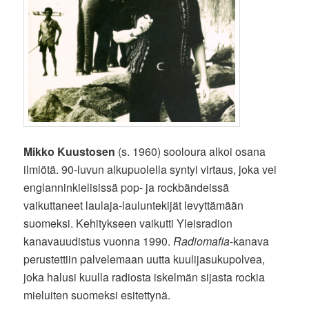
Mikko Kuustosen
(s. 1960) sooloura alkoi osana
ilmiötä. 90-luvun alkupuolella syntyi virtaus, joka vei
englanninkielisissä pop- ja rockbändeissä
vaikuttaneet laulaja-lauluntekijät levyttämään
suomeksi. Kehitykseen vaikutti Yleisradion
kanavauudistus vuonna 1990.
Radiomafia
-kanava
perustettiin palvelemaan uutta kuulijasukupolvea,
joka halusi kuulla radiosta iskelmän sijasta rockia
mieluiten suomeksi esitettynä.