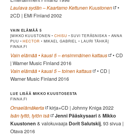
Laulava sydän – Kaartamo Kettunen Kuustonen
•
2CD | EMI Finland 2002
VAIN ELÄMÄÄ 5
[MIKKO KUUSTONEN •
CHISU
• SUVI TERÄSNISKA • ANNA
PUU •
HECTOR
• MIKAEL GABRIEL • LAURI TÄHKÄ]
FINNA.FI
Vain elämää • kausi 5 – ensimmäinen kattaus
• CD
| Warner Music Finland 2016
Vain elämää • kausi 5 – toinen kattaus
• CD |
Warner Music Finland 2016
LUE LISÄÄ MIKKO KUUSTOSESTA
FINNA.FI
Omaelämäkerta
kirja+CD | Johnny Kniga 2022
Isän tyttö, tytön isä
Jenni Pääskysaari
&
Mikko
Kuustonen
& valokuvaaja
Dorit Salutskij
, 93 sivua |
Otava 2016