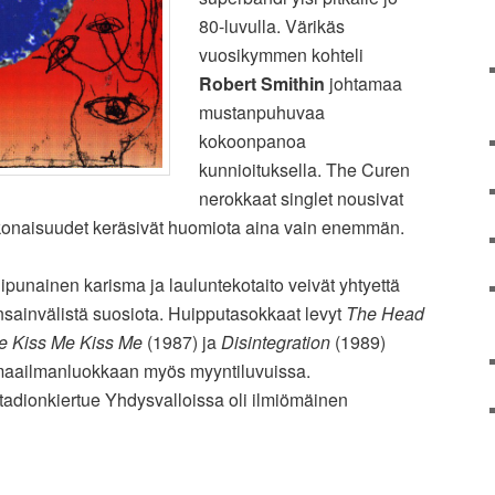
80-luvulla. Värikäs
vuosikymmen kohteli
Robert Smithin
johtamaa
mustanpuhuvaa
kokoonpanoa
kunnioituksella. The Curen
nerokkaat singlet nousivat
ikokonaisuudet keräsivät huomiota aina vain enemmän.
lipunainen karisma ja lauluntekotaito veivät yhtyettä
nsainvälistä suosiota. Huipputasokkaat levyt
The Head
e Kiss Me Kiss Me
(1987) ja
Disintegration
(1989)
 maailmanluokkaan myös myyntiluvuissa.
adionkiertue Yhdysvalloissa oli ilmiömäinen