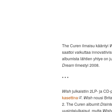
The Curen ilmaisu kääntyi
W
saattoi vaikuttaa innovatiiv
albumista lähtien yhtye on j
Dream
ilmestyi 2008.
* * *
Wish
julkaistiin 2LP- ja CD
kasettina
.
Wish
nousi Brita
2. The Curen albumit
Disint
uusintajulkaisut, mutta
Wish