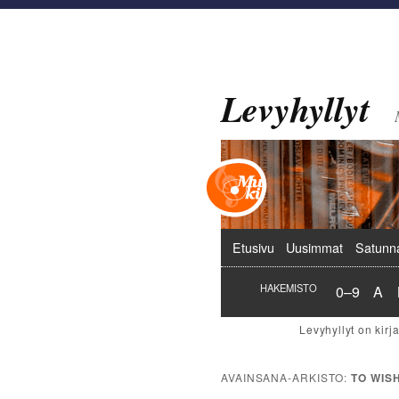
Levyhyllyt
Päävalikko
Etusivu
Uusimmat
Satunn
Hakemist
Hak
HAKEMISTO
0–9
A
AVAINSANA-ARKISTO:
TO WIS