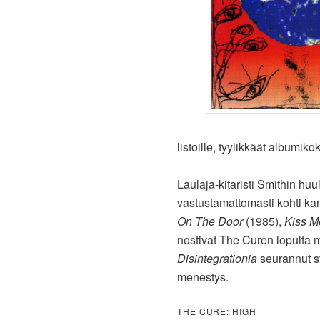
listoille, tyylikkäät album
Laulaja-kitaristi Smithin huu
vastustamattomasti kohti ka
On The Door
(1985),
Kiss M
nostivat The Curen lopulta
Disintegrationia
seurannut st
menestys.
THE CURE: HIGH