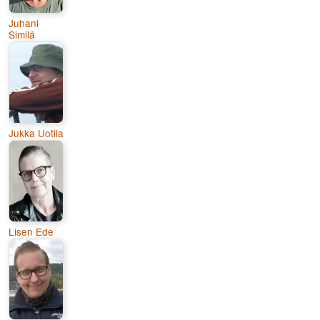
Juhani
Similä
Jukka Uotila
Lisen Ede