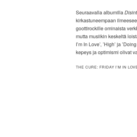
Seuraavalla albumilla
Disin
kirkastuneempaan ilmeeseen,
goottirockille ominaista verk
mutta musiikin keskeltä lois
I’m In Love’, ’High’ ja ’Doi
kepeys ja optimismi olivat v
THE CURE: FRIDAY I’M IN LOV