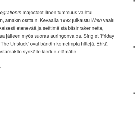
tegrationin
majesteetillinen tummuus vaihtui
 ainakin osittain. Keväällä 1992 julkaistu
Wish
vaalii
kaisesti etenevää ja seittimäistä biisinrakennetta,
taa jälleen myös suoraa auringonvaloa. Singlet ’Friday
ng The Unstuck’ ovat bändin komeimpia hittejä. Ehkä
astareaktio synkälle kiertue-elämälle.
E