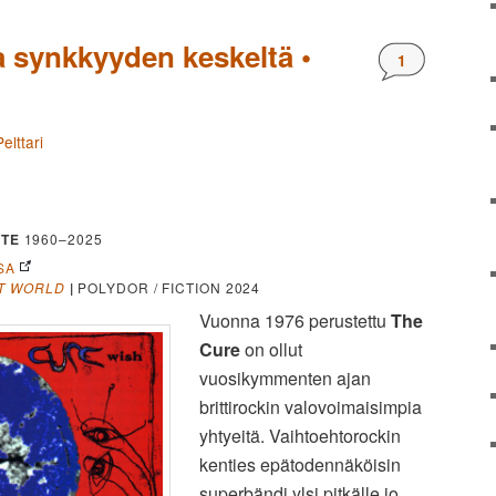
a synkkyyden keskeltä •
Kommentteja
1
elttari
TE
1960–2025
SA
ST WORLD
|
POLYDOR / FICTION 2024
Vuonna 1976 perustettu
The
Cure
on ollut
vuosikymmenten ajan
brittirockin valovoimaisimpia
yhtyeitä. Vaihtoehtorockin
kenties epätodennäköisin
superbändi ylsi pitkälle jo