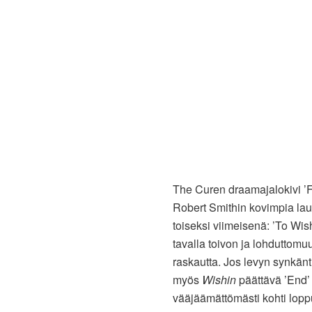
The Curen draamajalokivi 
Robert Smithin kovimpia laul
toiseksi viimeisenä: ’To Wis
tavalla toivon ja lohduttom
raskautta. Jos levyn synkänti
myös
Wishin
päättävä ’End’ 
vääjäämättömästi kohti lopp