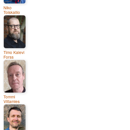
Niko
Toiskallio
Timo Kalevi
Forss
Tommi
Viitamies