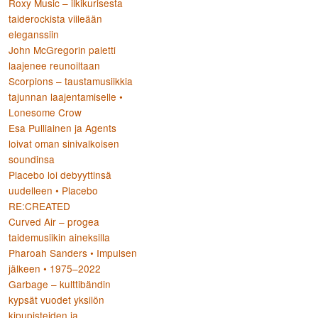
Roxy Music – ilkikurisesta
taiderockista viileään
eleganssiin
:
John McGregorin paletti
laajenee reunoiltaan
Scorpions – taustamusiikkia
tajunnan laajentamiselle •
Lonesome Crow
Esa Pulliainen ja Agents
loivat oman sinivalkoisen
soundinsa
Placebo loi debyyttinsä
uudelleen • Placebo
RE:CREATED
Curved Air – progea
taidemusiikin aineksilla
Pharoah Sanders • Impulsen
jälkeen • 1975–2022
Garbage – kulttibändin
kypsät vuodet yksilön
kipupisteiden ja