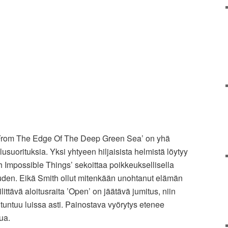
’From The Edge Of The Deep Green Sea’ on yhä
usuorituksia. Yksi yhtyeen hiljaisista helmistä löytyy
h Impossible Things’ sekoittaa poikkeuksellisella
uuden. Eikä Smith ollut mitenkään unohtanut elämän
littävä aloitusraita ’Open’ on jäätävä jumitus, niin
tuntuu luissa asti. Painostava vyörytys etenee
ua.