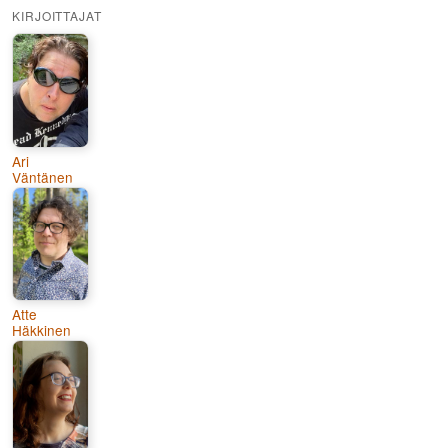
KIRJOITTAJAT
Ari
Väntänen
Atte
Häkkinen