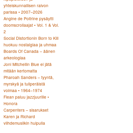
yhteiskunnallisen raivon
parissa • 2007–2026
Angine de Poitrine pysäytti
doomscrollaajat • Vol. 1 & Vol.
2
Social Distortionin Born to Kill
huokuu nostalgiaa ja uhmaa
Boards Of Canada – äänen
arkeologiaa
Joni Mitchellin Blue ei jätä
mitään kertomatta
Pharoah Sanders – tyyntä,
myrskyä ja tuliperäistä
voimaa • 1964–1974
Flean paluu jazzjuurille •
Honora
Carpenters – sisarukset
Karen ja Richard
viihdemusiikin huipulla