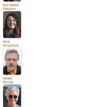
Auli Särkiö-
Pitkänen
Azra
Arnautović
Heikki
Poroila