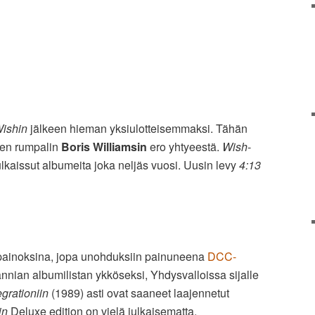
ishin
jälkeen hieman yksiulotteisemmaksi. Tähän
isen rumpalin
Boris Williamsin
ero yhtyeestä.
Wish
-
ulkaissut albumeita joka neljäs vuosi. Uusin levy
4:13
-painoksina, jopa unohduksiin painuneena
DCC-
nnian albumilistan ykköseksi, Yhdysvalloissa sijalle
egrationiin
(1989) asti ovat saaneet laajennetut
in
Deluxe edition on vielä julkaisematta.