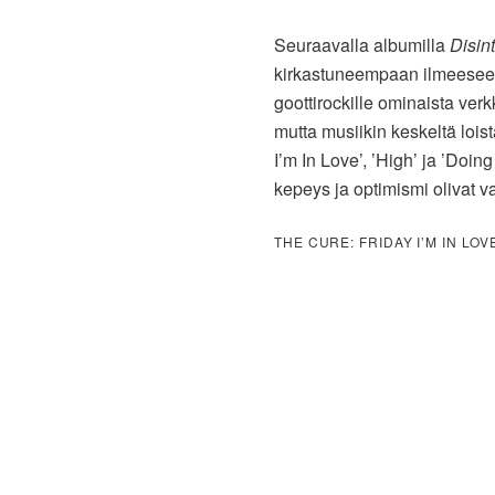
Seuraavalla albumilla
Disin
kirkastuneempaan ilmeeseen,
goottirockille ominaista verk
mutta musiikin keskeltä lois
I’m In Love’, ’High’ ja ’Doi
kepeys ja optimismi olivat v
THE CURE: FRIDAY I’M IN LOV