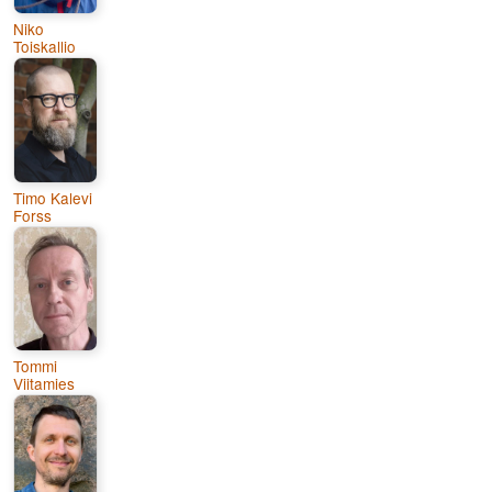
Niko
Toiskallio
Timo Kalevi
Forss
Tommi
Viitamies