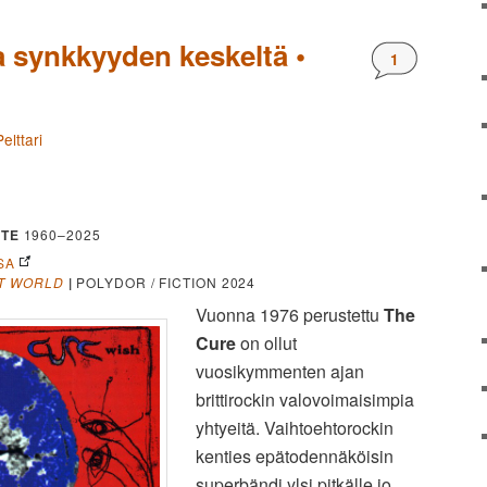
a synkkyyden keskeltä •
Kommentteja
1
elttari
TE
1960–2025
SA
ST WORLD
|
POLYDOR / FICTION 2024
Vuonna 1976 perustettu
The
Cure
on ollut
vuosikymmenten ajan
brittirockin valovoimaisimpia
yhtyeitä. Vaihtoehtorockin
kenties epätodennäköisin
superbändi ylsi pitkälle jo