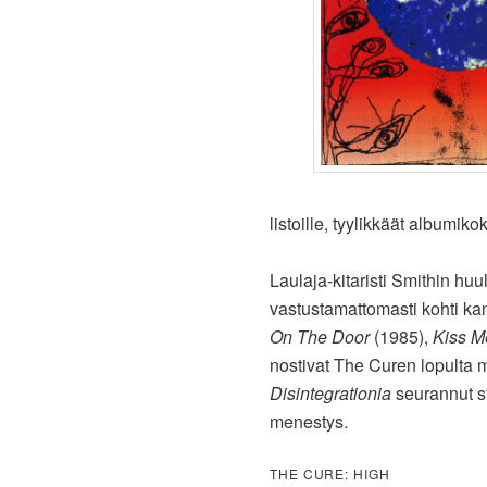
listoille, tyylikkäät album
Laulaja-kitaristi Smithin huu
vastustamattomasti kohti ka
On The Door
(1985),
Kiss M
nostivat The Curen lopulta
Disintegrationia
seurannut st
menestys.
THE CURE: HIGH