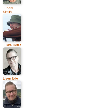
Juhani
Similä
Jukka Uotila
Lisen Ede