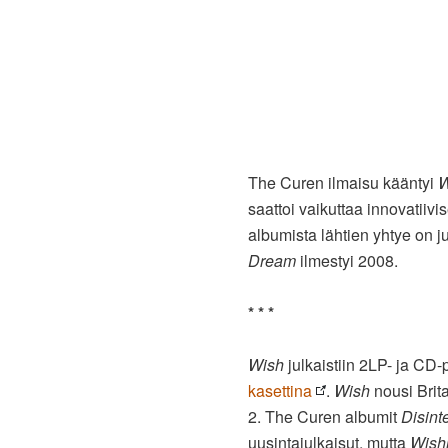
The Curen ilmaisu kääntyi
W
saattoi vaikuttaa innovatiiv
albumista lähtien yhtye on j
Dream
ilmestyi 2008.
* * *
Wish
julkaistiin 2LP- ja CD
kasettina
.
Wish
nousi Brita
2. The Curen albumit
Disint
uusintajulkaisut, mutta
Wish