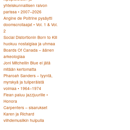
yhteiskunnallisen raivon
parissa • 2007–2026
Angine de Poitrine pysäytti
doomscrollaajat • Vol. 1 & Vol.
2
Social Distortionin Born to Kill
huokuu nostalgiaa ja uhmaa
Boards Of Canada – äänen
arkeologiaa
Joni Mitchellin Blue ei jätä
mitään kertomatta
Pharoah Sanders – tyyntä,
myrskyä ja tuliperäistä
voimaa • 1964–1974
Flean paluu jazzjuurille •
Honora
Carpenters – sisarukset
Karen ja Richard
viihdemusiikin huipulla