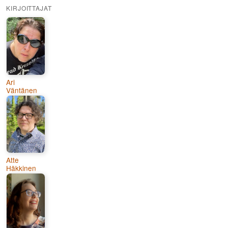
KIRJOITTAJAT
Ari
Väntänen
Atte
Häkkinen