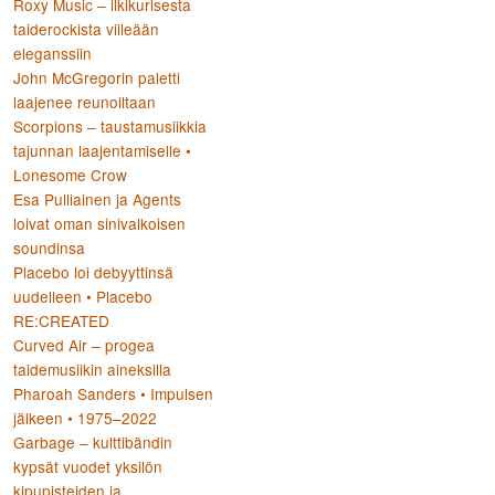
Roxy Music – ilkikurisesta
taiderockista viileään
eleganssiin
:
John McGregorin paletti
laajenee reunoiltaan
Scorpions – taustamusiikkia
tajunnan laajentamiselle •
Lonesome Crow
Esa Pulliainen ja Agents
loivat oman sinivalkoisen
soundinsa
Placebo loi debyyttinsä
uudelleen • Placebo
RE:CREATED
Curved Air – progea
taidemusiikin aineksilla
Pharoah Sanders • Impulsen
jälkeen • 1975–2022
Garbage – kulttibändin
kypsät vuodet yksilön
kipupisteiden ja