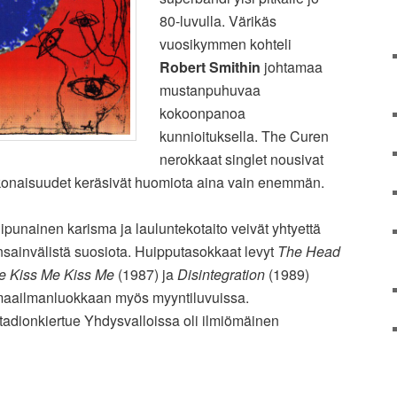
80-luvulla. Värikäs
vuosikymmen kohteli
Robert Smithin
johtamaa
mustanpuhuvaa
kokoonpanoa
kunnioituksella. The Curen
nerokkaat singlet nousivat
ikokonaisuudet keräsivät huomiota aina vain enemmän.
lipunainen karisma ja lauluntekotaito veivät yhtyettä
nsainvälistä suosiota. Huipputasokkaat levyt
The Head
e Kiss Me Kiss Me
(1987) ja
Disintegration
(1989)
 maailmanluokkaan myös myyntiluvuissa.
adionkiertue Yhdysvalloissa oli ilmiömäinen