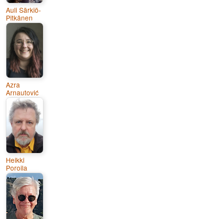
Auli Särkiö-
Pitkänen
Azra
Arnautović
Heikki
Poroila