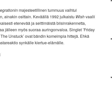
tegrationin
majesteetillinen tummuus vaihtui
 ainakin osittain. Keväällä 1992 julkaistu
Wish
vaalii
kaisesti etenevää ja seittimäistä biisinrakennetta,
taa jälleen myös suoraa auringonvaloa. Singlet ’Friday
ng The Unstuck’ ovat bändin komeimpia hittejä. Ehkä
astareaktio synkälle kiertue-elämälle.
E