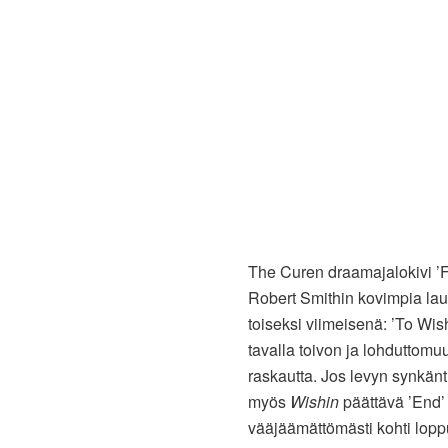
The Curen draamajalokivi 
Robert Smithin kovimpia laul
toiseksi viimeisenä: ’To Wis
tavalla toivon ja lohduttom
raskautta. Jos levyn synkänti
myös
Wishin
päättävä ’End’ 
vääjäämättömästi kohti lopp