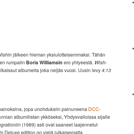
ishin
jälkeen hieman yksiulotteisemmaksi. Tähän
isen rumpalin
Boris Williamsin
ero yhtyeestä.
Wish
-
ulkaissut albumeita joka neljäs vuosi. Uusin levy
4:13
-painoksina, jopa unohduksiin painuneena
DCC-
nnian albumilistan ykköseksi, Yhdysvalloissa sijalle
egrationiin
(1989) asti ovat saaneet laajennetut
in
Deluxe edition on vielä julkaisematta.