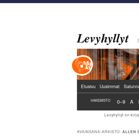
Levyhyllyt
Päävalikko
Etusivu
Uusimmat
Satunn
Hakemist
Hak
HAKEMISTO
0–9
A
AVAINSANA-ARKISTO:
ALLEN 