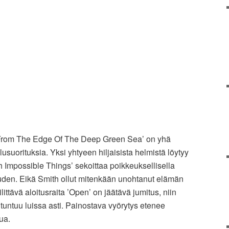
’From The Edge Of The Deep Green Sea’ on yhä
usuorituksia. Yksi yhtyeen hiljaisista helmistä löytyy
h Impossible Things’ sekoittaa poikkeuksellisella
uuden. Eikä Smith ollut mitenkään unohtanut elämän
littävä aloitusraita ’Open’ on jäätävä jumitus, niin
tuntuu luissa asti. Painostava vyörytys etenee
ua.