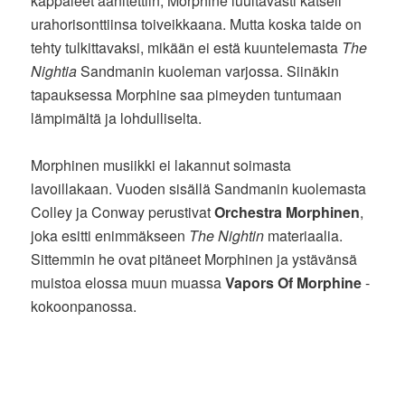
kappaleet äänitettiin, Morphine luultavasti katseli
urahorisonttiinsa toiveikkaana. Mutta koska taide on
tehty tulkittavaksi, mikään ei estä kuuntelemasta
The
Nightia
Sandmanin kuoleman varjossa. Siinäkin
tapauksessa Morphine saa pimeyden tuntumaan
lämpimältä ja lohdulliselta.
Morphinen musiikki ei lakannut soimasta
lavoillakaan. Vuoden sisällä Sandmanin kuolemasta
Colley ja Conway perustivat
Orchestra Morphinen
,
joka esitti enimmäkseen
The Nightin
materiaalia.
Sittemmin he ovat pitäneet Morphinen ja ystävänsä
muistoa elossa muun muassa
Vapors Of Morphine
-
kokoonpanossa.