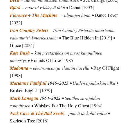
Beck
Björk
– oudosti välkkyvä tähti •
Debut
[1993]
Florence + The Machine
– valintojen hinta •
Dance Fever
[2022]
Iron Country Sisters
– Iron Country Sistersin americana
vakuuttaisi Amerikassakin •
The Blue Hidden In
[2019]
•
Grace
[2024]
Kate Bush
– kun mestariteos on myös kaupallinen
menestys •
Hounds Of Love
[1985]
Madonna
– electronican ja elämän äärellä •
Ray Of Flight
[1998]
Marianne Faithfull
1946–2025
• Uuden ajanlaskun alku •
Broken English
[1979]
Mark Lanegan
1964–2022
• Seattlen surujuhlan
soundtrack •
Whiskey For The Holy Ghost
[1994]
Nick Cave & The Bad Seeds
– pimeä tie kohti valoa •
Skeleton Tree
[2016]