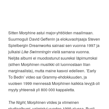
Sitten Morphine astui major-yhtiöiden maailmaan.
Suurmoguli David Geffenin ja elokuvaohjaaja Steven
Spielbergin Dreamworks sainasi sen vuonna 1997 ja
julkaisi
Like Swimmingin
vielä samana vuonna.
Neljäs albumi ei muodostunut suureksi läpimurroksi
(siihen Morphinen musiikki oli luonnostaan liian
marginaalista), mutta maine kasvoi edelleen. ’Early
To Bedin’ video sai Grammy-ehdokkuuden, ja
vuoteen 1999 mennessä Morphinen kaikkia levyjä oli
myyty yhteensä yli 800 000 kappaletta.
The Night
, Morphinen viides ja viimeinen
studioalbumi, valmistui vuoden 1999 alussa. Puoli