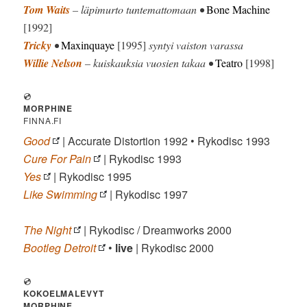
Tom Waits
– läpimurto tuntemattomaan •
Bone Machine
[1992]
Tricky
•
Maxinquaye
[1995]
syntyi vaiston varassa
Willie Nelson
– kuiskauksia vuosien takaa •
Teatro
[1998]
💿
MORPHINE
FINNA.FI
Good
| Accurate Distortion 1992 • Rykodisc 1993
Cure For Pain
| Rykodisc 1993
Yes
| Rykodisc 1995
Like Swimming
| Rykodisc 1997
The Night
| Rykodisc / Dreamworks 2000
Bootleg Detroit
•
live
| Rykodisc 2000
💿
KOKOELMALEVYT
MORPHINE