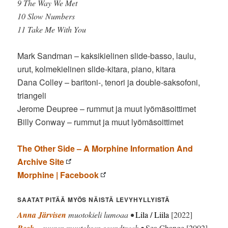
9 The Way We Met
10 Slow Numbers
11 Take Me With You
Mark Sandman – kaksikielinen slide-basso, laulu,
urut, kolmekielinen slide-kitara, piano, kitara
Dana Colley – baritoni-, tenori ja double-saksofoni,
triangeli
Jerome Deupree – rummut ja muut lyömäsoittimet
Billy Conway – rummut ja muut lyömäsoittimet
The Other Side – A Morphine Information And
Archive Site
Morphine | Facebook
SAATAT PITÄÄ MYÖS NÄISTÄ LEVYHYLLYISTÄ
Anna Järvisen
muotokieli lumoaa •
Lila / Liila
[2022]
– suuren muutoksen soundtrack •
Sea Change [2002]