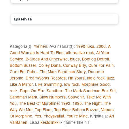
Epäselvää
Kategoria(t):
Yleinen
. Avainsanat(t):
1990-luku
,
2000
,
A
Good Woman Is Hard To Find
,
alternative rock
,
At Your
Service
,
B-Sides And Otherwise
,
blues
,
Bootleg Detroit
,
Bottom Buzzer
,
Colley Dana
,
Conway Billy
,
Cure For Pain
,
Cure For Pain – The Mark Sandman Story
,
Deupree
Jerome
,
DreamWorks Records
,
I'm Yours
,
indie rock
,
jazz
,
Like A Mirror
,
Like Swimming
,
low rock
,
Morphine Good
,
rock
,
Rope On Fire
,
Sandbox: The Mark Sandman Box Set
,
Sandman Mark
,
Slow Numbers
,
Souvenir
,
Take Me With
You
,
The Best Of Morphine: 1992–1995
,
The Night
,
The
Way We Met
,
Top Floor
,
Top Floor Bottom Buzzer
,
Vapors
Of Morphine
,
Yes
,
Yhdysvallat
,
You're Mine
. Kirjoittaja:
Ari
Väntänen
. Lisää
kestolinkki
kirjanmerkkeihisi.