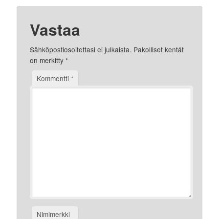
Vastaa
Sähköpostiosoitettasi ei julkaista.
Pakolliset kentät
on merkitty
*
Kommentti
*
Nimimerkki