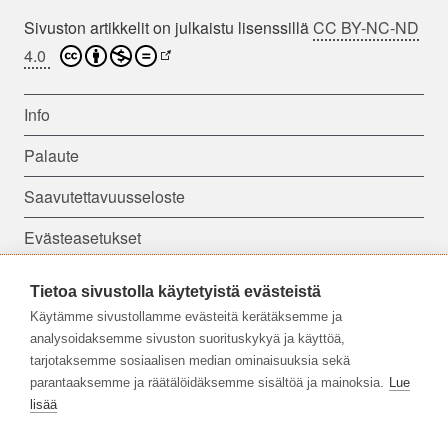
Sivuston artikkelit on julkaistu lisenssillä
CC BY-NC-ND
4.0
Info
Palaute
Saavutettavuusseloste
Evästeasetukset
Tietoa sivustolla käytetyistä evästeistä
Seuraa meitä:
Käytämme sivustollamme evästeitä kerätäksemme ja
analysoidaksemme sivuston suorituskykyä ja käyttöä,
tarjotaksemme sosiaalisen median ominaisuuksia sekä
parantaaksemme ja räätälöidäksemme sisältöä ja mainoksia.
Lue
lisää