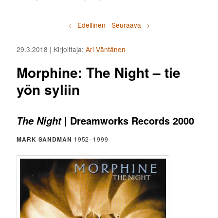
Artikkelien selaus
←
Edellinen
Seuraava
→
29.3.2018
| Kirjoittaja:
Ari Väntänen
Morphine: The Night – tie
yön syliin
| Dreamworks Records 2000
The Night
MARK SANDMAN
1952–1999