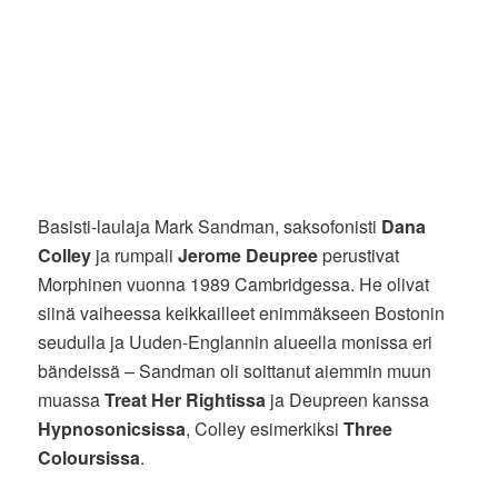
Basisti-laulaja Mark Sandman, saksofonisti
Dana
Colley
ja rumpali
Jerome Deupree
perustivat
Morphinen vuonna 1989 Cambridgessa. He olivat
siinä vaiheessa keikkailleet enimmäkseen Bostonin
seudulla ja Uuden-Englannin alueella monissa eri
bändeissä – Sandman oli soittanut aiemmin muun
muassa
Treat Her Rightissa
ja Deupreen kanssa
Hypnosonicsissa
, Colley esimerkiksi
Three
Coloursissa
.