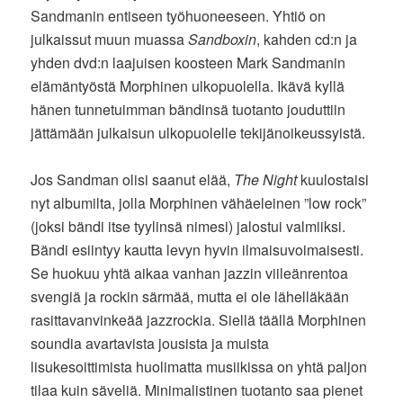
Sandmanin entiseen työhuoneeseen. Yhtiö on
julkaissut muun muassa
Sandboxin
, kahden cd:n ja
yhden dvd:n laajuisen koosteen Mark Sandmanin
elämäntyöstä Morphinen ulkopuolella. Ikävä kyllä
hänen tunnetuimman bändinsä tuotanto jouduttiin
jättämään julkaisun ulkopuolelle tekijänoikeussyistä.
Jos Sandman olisi saanut elää,
The Night
kuulostaisi
nyt albumilta, jolla Morphinen vähäeleinen ”low rock”
(joksi bändi itse tyylinsä nimesi) jalostui valmiiksi.
Bändi esiintyy kautta levyn hyvin ilmaisuvoimaisesti.
Se huokuu yhtä aikaa vanhan jazzin viileänrentoa
svengiä ja rockin särmää, mutta ei ole lähelläkään
rasittavanvinkeää jazzrockia. Siellä täällä Morphinen
soundia avartavista jousista ja muista
lisukesoittimista huolimatta musiikissa on yhtä paljon
tilaa kuin säveliä. Minimalistinen tuotanto saa pienet