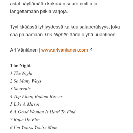
asiat näyttämään kokoaan suuremmilta ja
langettamaan pitkiä varjoja.
Tyylikkäässä tyhjyydessä kaikuu salaperäisyys, joka
saa palaamaan
The Nightin
äärelle yhä uudelleen.
Ari Väntänen |
www.arivantanen.com
The Night
1 The Night
2 So Many Ways
3 Souvenir
4 Top Floor, Bottom Buzzer
5 Like A Mirror
6 A Good Woman Is Hard To Find
7 Rope On Fire
8 I’m Yours, You’re Mine