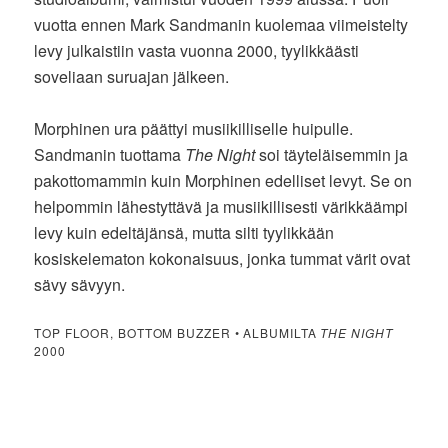
vuotta ennen Mark Sandmanin kuolemaa viimeistelty
levy julkaistiin vasta vuonna 2000, tyylikkäästi
soveliaan suruajan jälkeen.
Morphinen ura päättyi musiikilliselle huipulle.
Sandmanin tuottama
The Night
soi täyteläisemmin ja
pakottomammin kuin Morphinen edelliset levyt. Se on
helpommin lähestyttävä ja musiikillisesti värikkäämpi
levy kuin edeltäjänsä, mutta silti tyylikkään
kosiskelematon kokonaisuus, jonka tummat värit ovat
sävy sävyyn.
TOP FLOOR, BOTTOM BUZZER • ALBUMILTA
THE NIGHT
2000