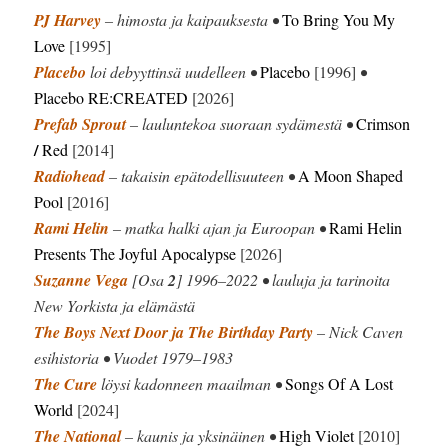
PJ Harvey
– himosta ja kaipauksesta •
To Bring You My
Love
[1995]
Placebo
loi debyyttinsä uudelleen •
Placebo
[1996]
•
Placebo RE:CREATED
[2026]
Prefab Sprout
– lauluntekoa suoraan sydämestä •
Crimson
/
Red
[2014]
Radiohead
– takaisin epätodellisuuteen •
A Moon Shaped
Pool
[2016]
Rami Helin
– matka halki ajan ja Euroopan •
Rami Helin
Presents The Joyful Apocalypse
[2026]
Suzanne Vega
[Osa
2
] 1996–2022 • lauluja ja tarinoita
New Yorkista ja elämästä
The Boys Next Door ja The Birthday Party
– Nick Caven
esihistoria • Vuodet 1979–1983
The Cure
löysi kadonneen maailman •
Songs Of A Lost
World
[2024]
The National
– kaunis ja yksinäinen •
High Violet
[2010]