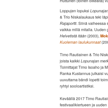
Huttunen (toinen oikealta)
Loppujen lopuksi
Lopunajan
& Trio Niskalaukaus teki l
Rajaportti
. Siinä vaiheessa 
vaikka millä mitalla. Uuden
Helvetistä itään
(2003),
Mo
Kuoleman laulukunnaat
(20
Timo Rautiainen & Trio Nis
joista kaikki
Lopunajan merk
Toimittajat Timo Isoaho ja Mat
Ranka Kustannus julkaisi v
uuvuttama bändi lopetti toi
ryhtyi sooloartistiksi.
Keväällä 2017 Timo Rautiain
festivaalikiertueen ja uuden