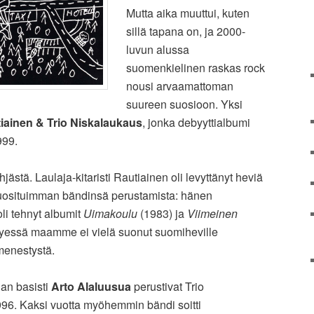
Mutta aika muuttui, kuten
sillä tapana on, ja 2000-
luvun alussa
suomenkielinen raskas rock
nousi arvaamattoman
suureen suosioon. Yksi
iainen & Trio Niskalaukaus
, jonka debyyttialbumi
99.
hjästä. Laulaja-kitaristi Rautiainen oli levyttänyt heviä
uosituimman bändinsä perustamista: hänen
li tehnyt albumit
Uimakoulu
(1983) ja
Viimeinen
tyessä maamme ei vielä suonut suomiheville
menestystä.
an basisti
Arto Alaluusua
perustivat Trio
6. Kaksi vuotta myöhemmin bändi soitti