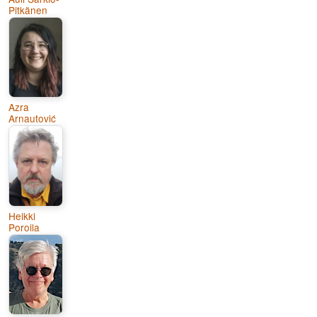
Pitkänen
Azra
Arnautović
Heikki
Poroila