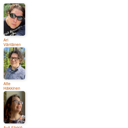
Ari
Väntänen
Atte
Häkkinen
Auli Särkiö-