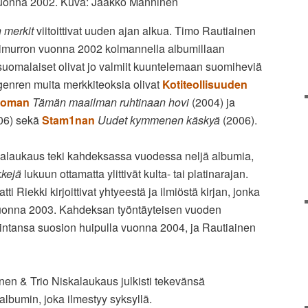
 vuonna 2002. Kuva: Jaakko Manninen
 merkit
viitoittivat uuden ajan alkua. Timo Rautiainen
äpimurron vuonna 2002 kolmannella albumillaan
suomalaiset olivat jo valmiit kuuntelemaan suomiheviä
 genren muita merkkiteoksia olivat
Kotiteollisuuden
koman
Tämän maailman ruhtinaan hovi
(2004) ja
06) sekä
Stam1nan
Uudet kymmenen käskyä
(2006).
kalaukaus teki kahdeksassa vuodessa neljä albumia,
kejä
lukuun ottamatta ylittivät kulta- tai platinarajan.
ti Riekki kirjoittivat yhtyeestä ja ilmiöstä kirjan, jonka
uonna 2003. Kahdeksan työntäyteisen vuoden
mintansa suosion huipulla vuonna 2004, ja Rautiainen
en & Trio Niskalaukaus julkisti tekevänsä
 albumin, joka ilmestyy syksyllä.