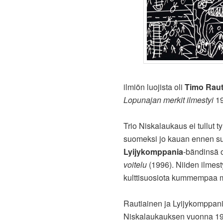
ilmiön luojista oli
Timo Raut
Lopunajan merkit ilmestyi
19
Trio Niskalaukaus ei tullut ty
suomeksi jo kauan ennen s
Lyijykomppania
-bändinsä o
voitelu
(1996). Niiden ilmes
kulttisuosiota kummempaa 
Rautiainen ja Lyijykomppani
Niskalaukauksen vuonna 199