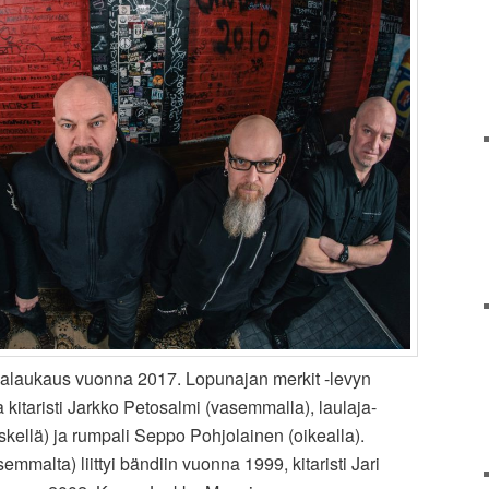
kalaukaus vuonna 2017. Lopunajan merkit -levyn
itaristi Jarkko Petosalmi (vasemmalla), laulaja-
eskellä) ja rumpali Seppo Pohjolainen (oikealla).
semmalta) liittyi bändiin vuonna 1999, kitaristi Jari