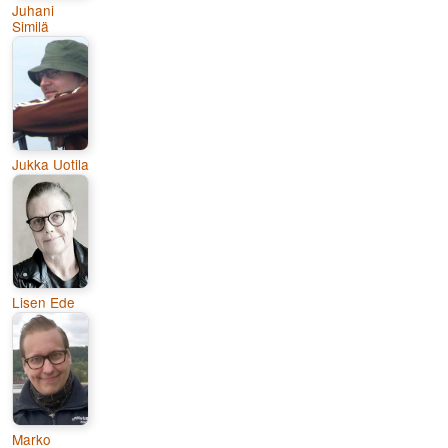
Juhani
Similä
Jukka Uotila
Lisen Ede
Marko