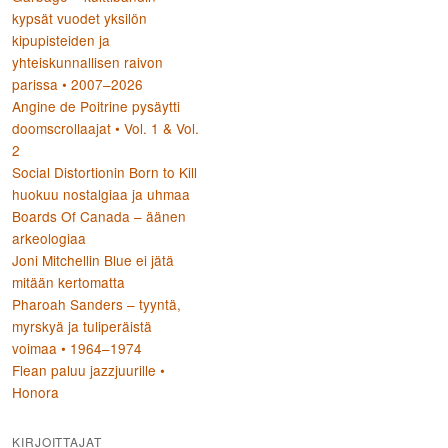
kypsät vuodet yksilön
kipupisteiden ja
yhteiskunnallisen raivon
parissa • 2007–2026
Angine de Poitrine pysäytti
doomscrollaajat • Vol. 1 & Vol.
2
Social Distortionin Born to Kill
huokuu nostalgiaa ja uhmaa
Boards Of Canada – äänen
arkeologiaa
Joni Mitchellin Blue ei jätä
mitään kertomatta
Pharoah Sanders – tyyntä,
myrskyä ja tuliperäistä
voimaa • 1964–1974
Flean paluu jazzjuurille •
Honora
KIRJOITTAJAT