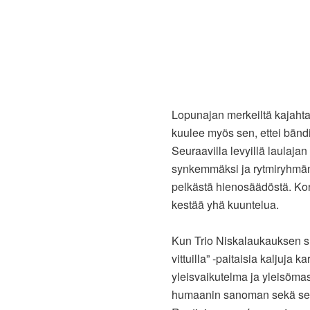
Lopunajan merkeiltä kajahta
kuulee myös sen, ettei bändi
Seuraavilla levyillä laulajan
synkemmäksi ja rytmiryhmän 
pelkästä hienosäädöstä. Kons
kestää yhä kuuntelua.
Kun Trio Niskalaukauksen suo
vittuilla” -paitaisia kaljuja k
yleisvaikutelma ja yleisömas
humaanin sanoman sekä sen