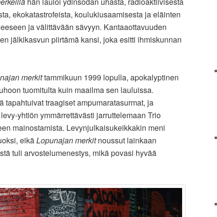
rkeillä
hän lauloi ydinsodan uhasta, radioaktiivisesta
ta, ekokatastrofeista, koulukiusaamisesta ja eläinten
eeseen ja välittävään sävyyn. Kantaaottavuuden
en jälkikasvun piirtämä kansi, joka esitti ihmiskunnan
najan merkit
tammikuun 1999 lopulla, apokalyptinen
tuhoon tuomitulta kuin maailma sen lauluissa.
ä tapahtuivat traagiset ampumaratasurmat, ja
i levy-yhtiön ymmärrettävästi jarruttelemaan Trio
een mainostamista. Levynjulkaisukeikkakin meni
uoksi, eikä
Lopunajan merkit
noussut lainkaan
vystä tuli arvostelumenestys, mikä povasi hyvää