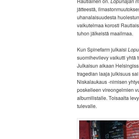
Rautiainen on.
Lopunajan me
jätteestä, ilmastonmuutokses
uhanalaisuudesta huolestun
vaikutelmaa korosti Rautiais
tuhon jälkeistä maailmaa.
Kun Spinefarm julkaisi
Lopu
suomihevilevy vaikutti yhtä 
Julkaisun aikaan Helsingiss
tragedian laaja julkisuus sa
Niskalaukaus -nimisen yhty
poskelleen vireongelmien v
albumilistalle. Toisaalta le
tulevalle.