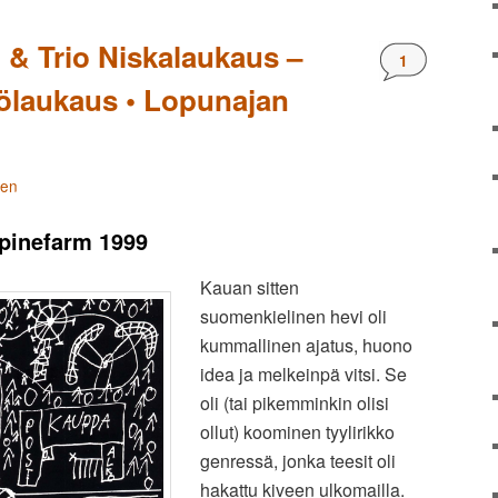
 & Trio Niskalaukaus –
Kommentteja
1
ölaukaus • Lopunajan
nen
pinefarm 1999
Kauan sitten
suomenkielinen hevi oli
kummallinen ajatus, huono
idea ja melkeinpä vitsi. Se
oli (tai pikemminkin olisi
ollut) koominen tyylirikko
genressä, jonka teesit oli
hakattu kiveen ulkomailla.