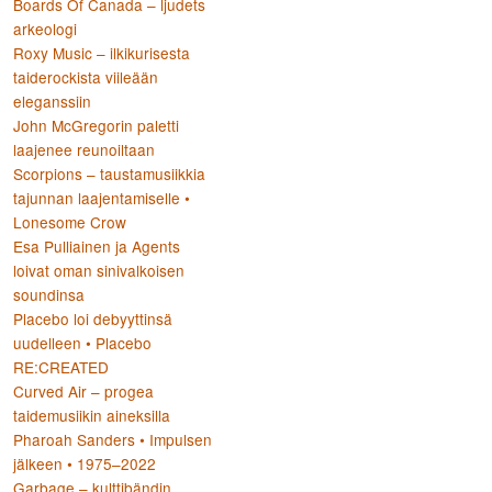
Boards Of Canada – ljudets
arkeologi
Roxy Music – ilkikurisesta
:
taiderockista viileään
eleganssiin
John McGregorin paletti
laajenee reunoiltaan
Scorpions – taustamusiikkia
tajunnan laajentamiselle •
Lonesome Crow
Esa Pulliainen ja Agents
loivat oman sinivalkoisen
soundinsa
Placebo loi debyyttinsä
uudelleen • Placebo
RE:CREATED
Curved Air – progea
taidemusiikin aineksilla
Pharoah Sanders • Impulsen
jälkeen • 1975–2022
Garbage – kulttibändin