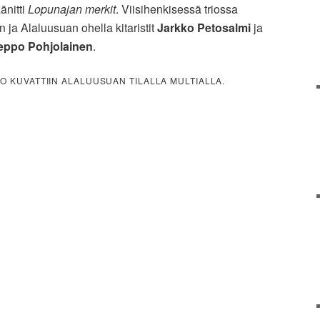
änitti
Lopunajan merkit
. Viisihenkisessä triossa
n ja Alaluusuan ohella kitaristit
Jarkko Petosalmi
ja
eppo Pohjolainen
.
O KUVATTIIN ALALUUSUAN TILALLA MULTIALLA.