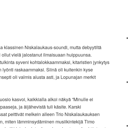
a klassinen Niskalaukaus-soundi, mutta debyytiltä
 ollut vielä jalostanut ilmaisuaan huippuunsa.
 tulkinta syveni kohtalokkaammaksi, kitaristien jynkytys
lyönti raskaammaksi. Siinä oli kuitenkin kyse
epti oli valmis alusta asti, ja Lopunajan merkit
sio kasvoi, kaikkialla alkoi näkyä ”Minulle ei
arpaaseja, ja äijähevistä tuli käsite. Karski
sat peittivät melkein alleen Trio Niskalaukauksen
, miten lämminsydäminen musiikintekijä Timo