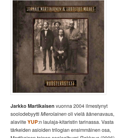
Jarkko Martikaisen
vuonna 2004 ilmestynyt
soolodebyytti
Mierolainen
oli vielä äänenavaus,
alaviite
YUP
:n laulaja-kitaristin tarinassa. Vasta
tärkeiden asioiden trilogian ensimmäinen osa,
Martikaisen toinen sooloalbumi
Rakkaus
(2006)