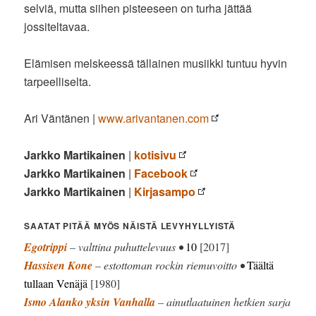
selviä, mutta siihen pisteeseen on turha jättää
jossiteltavaa.
Elämisen melskeessä tällainen musiikki tuntuu hyvin
tarpeelliselta.
Ari Väntänen |
www.arivantanen.com
Jarkko Martikainen
|
kotisivu
Jarkko Martikainen
|
Facebook
Jarkko Martikainen
|
Kirjasampo
SAATAT PITÄÄ MYÖS NÄISTÄ LEVYHYLLYISTÄ
Egotrippi
– valttina puhuttelevuus •
10
[2017]
Hassisen Kone
– estottoman rockin riemuvoitto •
Täältä
tullaan Venäjä
[1980]
Ismo Alanko yksin Vanhalla
– ainutlaatuinen hetkien sarja