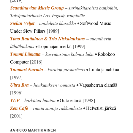
Scandinavian Music Group
– surinakitaroista banjoihin,
Talvipuutarhasta Las Vegasin raunioille
Sielun Veljet
– unohdettu klassikko •
Softwood Music –
Under Slow Pillars
[1989]
Timo Rautiainen & Trio Niskalaukaus
– suomihevin
lähtölaukaus •
Lopunajan merkit
[1999]
Tommi Liimatta
– kasvutarinan kolmas luku •
Rokokoo
Computer
[2016]
Tuomari Nurmio
– koruton mestariteos •
Luuta ja nahkaa
[1997]
Ultra Bra
– houkutuksen voimasta •
Vapaaherran elämää
[1996]
YUP
– harkittua huutoa •
Outo elämä
[1998]
Zen Café
– rumia sanoja rakkaudesta •
Helvetisti järkeä
[2001]
JARKKO MARTIKAINEN