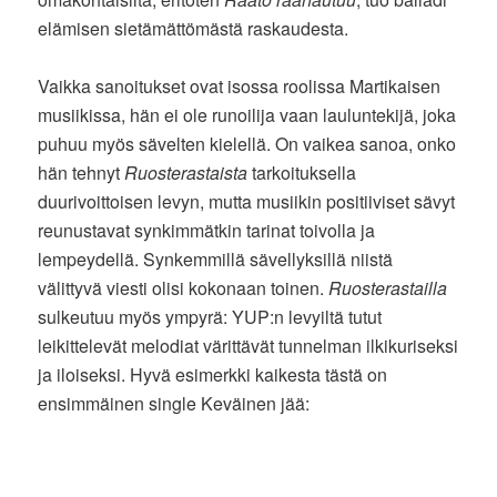
elämisen sietämättömästä raskaudesta.
Vaikka sanoitukset ovat isossa roolissa Martikaisen
musiikissa, hän ei ole runoilija vaan lauluntekijä, joka
puhuu myös sävelten kielellä. On vaikea sanoa, onko
hän tehnyt
Ruosterastaista
tarkoituksella
duurivoittoisen levyn, mutta musiikin positiiviset sävyt
reunustavat synkimmätkin tarinat toivolla ja
lempeydellä. Synkemmillä sävellyksillä niistä
välittyvä viesti olisi kokonaan toinen.
Ruosterastailla
sulkeutuu myös ympyrä: YUP:n levyiltä tutut
leikittelevät melodiat värittävät tunnelman ilkikuriseksi
ja iloiseksi. Hyvä esimerkki kaikesta tästä on
ensimmäinen single Keväinen jää: