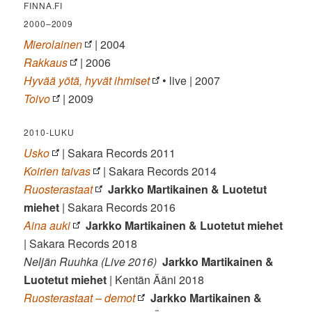
FINNA.FI
2000–2009
Mierolainen
| 2004
Rakkaus
| 2006
Hyvää yötä, hyvät ihmiset
• live | 2007
Toivo
| 2009
2010-LUKU
Usko
| Sakara Records 2011
Koirien taivas
| Sakara Records 2014
Ruosterastaat
Jarkko Martikainen & Luotetut
miehet
| Sakara Records 2016
Aina auki
Jarkko Martikainen & Luotetut miehet
| Sakara Records 2018
Neljän Ruuhka (Live 2016)
Jarkko Martikainen &
Luotetut miehet
| Kentän Ääni 2018
Ruosterastaat – demot
Jarkko Martikainen &