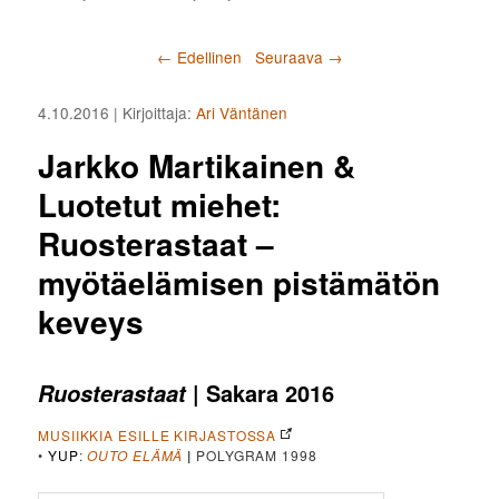
Artikkelien selaus
←
Edellinen
Seuraava
→
4.10.2016
| Kirjoittaja:
Ari Väntänen
Jarkko Martikainen &
Luotetut miehet:
Ruosterastaat –
myötäelämisen pistämätön
keveys
| Sakara 2016
Ruosterastaat
MUSIIKKIA ESILLE KIRJASTOSSA
•
YUP
:
OUTO ELÄMÄ
|
POLYGRAM 1998