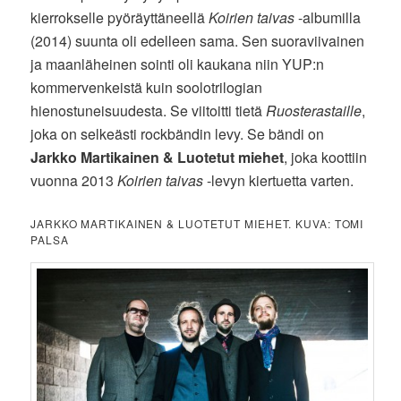
kierrokselle pyöräyttäneellä
Koirien taivas
-albumilla
(2014) suunta oli edelleen sama. Sen suoraviivainen
ja maanläheinen sointi oli kaukana niin YUP:n
kommervenkeistä kuin soolotrilogian
hienostuneisuudesta. Se viitoitti tietä
Ruosterastaille
,
joka
on selkeästi rockbändin levy. Se bändi on
Jarkko Martikainen & Luotetut miehet
, joka koottiin
vuonna 2013
Koirien taivas
-levyn kiertuetta varten.
JARKKO MARTIKAINEN & LUOTETUT MIEHET. KUVA: TOMI
PALSA