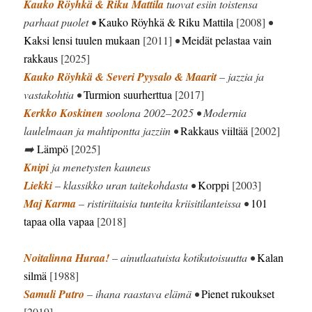
Kauko Röyhkä & Riku Mattila
tuovat esiin toistensa
parhaat puolet •
Kauko Röyhkä & Riku Mattila
[2008]
•
Kaksi lensi tuulen mukaan
[2011]
•
Meidät pelastaa vain
rakkaus
[2025]
Kauko Röyhkä & Severi Pyysalo & Maarit
– jazzia ja
vastakohtia •
Turmion suurherttua
[2017]
Kerkko Koskinen
soolona 2002–2025 • Modernia
laulelmaan ja mahtipontta jazziin •
Rakkaus viiltää
[2002]
➡️
Lämpö
[2025]
Knipi
ja menetysten kauneus
Liekki
– klassikko uran taitekohdasta •
Korppi
[2003]
Maj Karma
– ristiriitaisia tunteita kriisitilanteissa •
101
tapaa olla vapaa
[2018]
Noitalinna Huraa!
– ainutlaatuista kotikutoisuutta •
Kalan
silmä
[1988]
Samuli Putro
– ihana raastava elämä •
Pienet rukoukset
[2019]