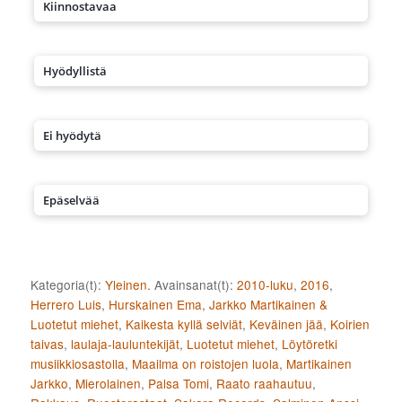
Kiinnostavaa
Hyödyllistä
Ei hyödytä
Epäselvää
Kategoria(t):
Yleinen
. Avainsanat(t):
2010-luku
,
2016
,
Herrero Luis
,
Hurskainen Ema
,
Jarkko Martikainen &
Luotetut miehet
,
Kaikesta kyllä selviät
,
Keväinen jää
,
Koirien
taivas
,
laulaja-lauluntekijät
,
Luotetut miehet
,
Löytöretki
musiikkiosastolla
,
Maailma on roistojen luola
,
Martikainen
Jarkko
,
Mierolainen
,
Palsa Tomi
,
Raato raahautuu
,