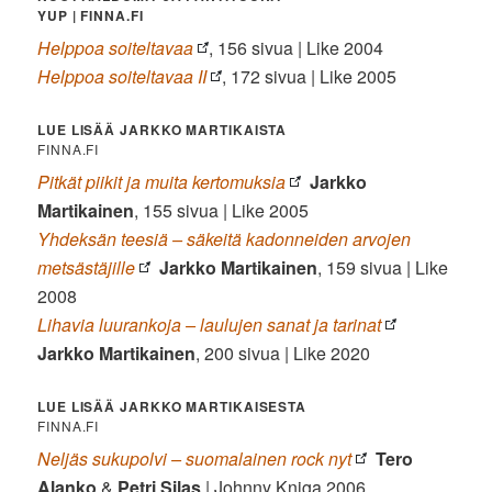
YUP | FINNA.FI
Helppoa soiteltavaa
, 156 sivua | Like 2004
Helppoa soiteltavaa II
, 172 sivua | Like 2005
LUE LISÄÄ JARKKO MARTIKAISTA
FINNA.FI
Pitkät piikit ja muita kertomuksia
Jarkko
Martikainen
, 155 sivua | Like 2005
Yhdeksän teesiä – säkeitä kadonneiden arvojen
metsästäjille
Jarkko Martikainen
, 159 sivua | Like
2008
Lihavia luurankoja – laulujen sanat ja tarinat
Jarkko Martikainen
, 200 sivua | Like 2020
LUE LISÄÄ JARKKO MARTIKAISEST
A
FINNA.FI
Neljäs sukupolvi – suomalainen rock nyt
Tero
Alanko
&
Petri Silas
| Johnny Kniga 2006