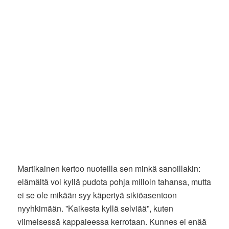
Martikainen kertoo nuoteilla sen minkä sanoillakin:
elämältä voi kyllä pudota pohja milloin tahansa, mutta
ei se ole mikään syy käpertyä sikiöasentoon
nyyhkimään. ”Kaikesta kyllä selviää”, kuten
viimeisessä kappaleessa kerrotaan. Kunnes ei enää