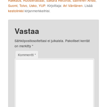
Rakkaus
,
Ruosterastaat
,
Sakara Records
,
Salminen Anssi
,
Suomi
,
Toivo
,
Usko
,
YUP
. Kirjoittaja:
Ari Väntänen
. Lisää
kestolinkki
kirjanmerkkeihisi.
Vastaa
Sähköpostiosoitettasi ei julkaista.
Pakolliset kentät
on merkitty
*
Kommentti
*