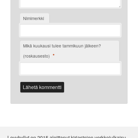
Nimimerkki
Mikä kuukausi tulee tammikuun jälkeen?
*
(roskausesto)
Levyhyllyt on 2015 aloittanut kirjastojen verkkojulkaisu,