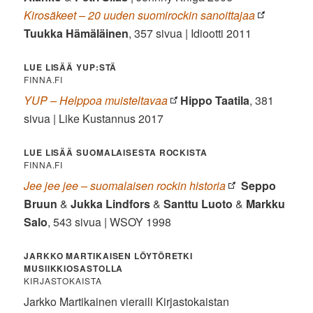
Kirosäkeet – 20 uuden suomirockin sanoittajaa
Tuukka Hämäläinen
, 357 sivua | Idiootti 2011
LUE LISÄÄ YUP:STÄ
FINNA.FI
YUP – Helppoa muisteltavaa
Hippo Taatila
, 381
sivua | Like Kustannus 2017
LUE LISÄÄ SUOMALAISESTA ROCKISTA
FINNA.FI
Jee jee jee – suomalaisen rockin historia
Seppo
Bruun
&
Jukka Lindfors
&
Santtu Luoto
&
Markku
Salo
, 543 sivua | WSOY 1998
JARKKO MARTIKAISEN LÖYTÖRETKI
MUSIIKKIOSASTOLLA
KIRJASTOKAISTA
Jarkko Martikainen vieraili Kirjastokaistan