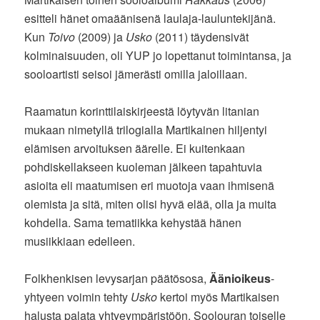
esitteli hänet omaäänisenä laulaja-lauluntekijänä.
Kun
Toivo
(2009) ja
Usko
(2011) täydensivät
kolminaisuuden, oli YUP jo lopettanut toimintansa, ja
sooloartisti seisoi jämerästi omilla jaloillaan.
Raamatun korinttilaiskirjeestä löytyvän litanian
mukaan nimetyllä trilogialla Martikainen hiljentyi
elämisen arvoituksen äärelle. Ei kuitenkaan
pohdiskellakseen kuoleman jälkeen tapahtuvia
asioita eli maatumisen eri muotoja vaan ihmisenä
olemista ja sitä, miten olisi hyvä elää, olla ja muita
kohdella. Sama tematiikka kehystää hänen
musiikkiaan edelleen.
Folkhenkisen levysarjan päätösosa,
Äänioikeus
-
yhtyeen voimin tehty
Usko
kertoi myös Martikaisen
halusta palata yhtyeympäristöön. Soolouran toiselle