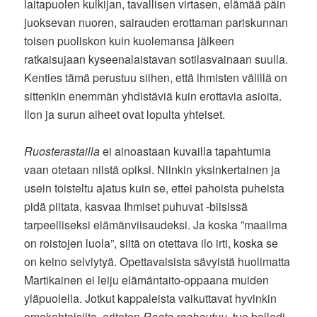
laitapuolen kulkijan, tavallisen virtasen, elämää päin
juoksevan nuoren, sairauden erottaman pariskunnan
toisen puoliskon kuin kuolemansa jälkeen
ratkaisujaan kyseenalaistavan sotilasvainaan suulla.
Kenties tämä perustuu siihen, että ihmisten välillä on
sittenkin enemmän yhdistäviä kuin erottavia asioita.
Ilon ja surun aiheet ovat lopulta yhteiset.
Ruosterastailla
ei ainoastaan kuvailla tapahtumia
vaan otetaan niistä opiksi. Niinkin yksinkertainen ja
usein toisteltu ajatus kuin se, ettei pahoista puheista
pidä piitata, kasvaa Ihmiset puhuvat -biisissä
tarpeelliseksi elämänviisaudeksi. Ja koska ”maailma
on roistojen luola”, siitä on otettava ilo irti, koska se
on keino selviytyä. Opettavaisista sävyistä huolimatta
Martikainen ei leiju elämäntaito-oppaana muiden
yläpuolella. Jotkut kappaleista vaikuttavat hyvinkin
omakohtaisilta, eritoten
Raato raahautuu
, tuo balladi