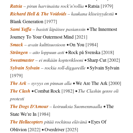
Ratsia
– pirun harvinaista rock’n’rollia •
Ratsia
[1979]
Richard Hell & The Voidoids
– kaukana kliseisyydestä •
Blank Generation
[1977]
Sami Yaffa
– basisti läpäisee pasianssin •
The Innermost
Journey To Your Outermost Mind
[2021]
Smack
– avain kulttisuosioon •
On You
[1984]
Strängen
– aito loppuun asti •
Rock på Svenska
[2018]
Sweatmaster
– ei mikään kopteriklooni •
Sharp Cut
[2002]
Sylvain Sylvain
– rockia roll-diggareille •
Sylvain Sylvain
[1979]
The Ark
– syvyys on pinnan alla •
We Are The Ark
[2000]
The Clash
•
Combat Rock
[1982]
• The Clashin genre oli
protesti
The Dogs D’Amour
– koiruuksia Suomenmaalla •
The
State We’re In
[1984]
The Hellacopters
pitää rockinsa elävänä •
Eyes Of
Oblivion
[2022]
•
Overdriver
[2025]