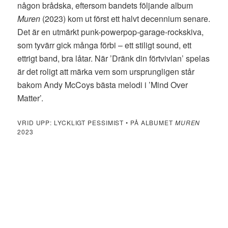
någon brådska, eftersom bandets följande album
Muren
(2023) kom ut först ett halvt decennium senare.
Det är en utmärkt punk-powerpop-garage-rockskiva,
som tyvärr gick många förbi – ett stiligt sound, ett
ettrigt band, bra låtar. När ’Dränk din förtvivlan’ spelas
är det roligt att märka vem som ursprungligen står
bakom Andy McCoys bästa melodi i ’Mind Over
Matter’.
VRID UPP: LYCKLIGT PESSIMIST • PÅ ALBUMET
MUREN
2023