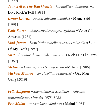
Joan Jett & The Blackhearts
– kapinallisen läpimurto •
I
Love Rock’n’Roll
[1981]
Lenny Kravitz
– soundi jalostuu valmiiksi •
Mama Said
[1991]
Little Steven
– ihmistenvälisestä ystävyydestä •
Voice Of
America
[1984]
Mad Juana
– Sami Yaffa uudella mukavuusalueella •
Skin
Of My Teeth
[1997]
MC5
oli vastakulttuurin vihainen ääni •
Kick Out The Jams
[1969]
Melrose
• Melrosen rockissa on rollia •
Melrose
[1986]
Michael Monroe
– jengi soittaa sydämestä •
One Man
Gang
[2019]
Pelle Miljoona
• Savonlinnasta Berliiniin – raivosta
romantiikkaan • Vuodet 1978–1982
Pete Malmi
– antisankarin tähtihetki •
Malmi
[1981]