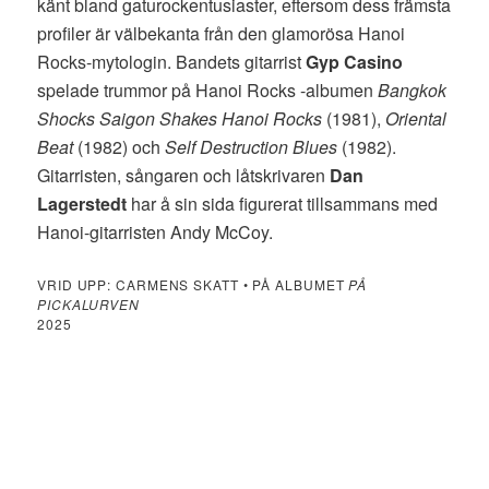
känt bland gaturockentusiaster, eftersom dess främsta
profiler är välbekanta från den glamorösa Hanoi
Rocks-mytologin. Bandets gitarrist
Gyp Casino
spelade trummor på Hanoi Rocks -albumen
Bangkok
Shocks Saigon Shakes Hanoi Rocks
(1981),
Oriental
Beat
(1982) och
Self Destruction Blues
(1982).
Gitarristen, sångaren och låtskrivaren
Dan
Lagerstedt
har å sin sida figurerat tillsammans med
Hanoi-gitarristen Andy McCoy.
VRID UPP: CARMENS SKATT • PÅ ALBUMET
PÅ
PICKALURVEN
2025