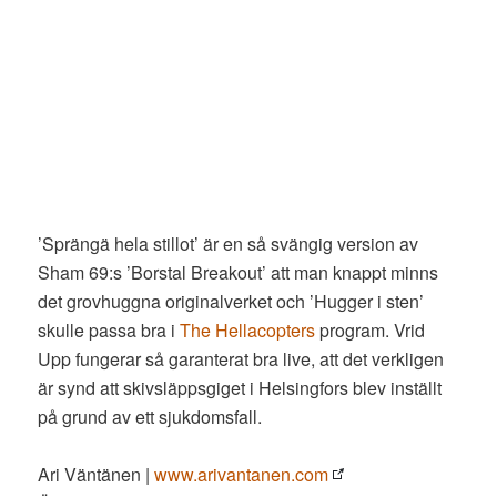
’Sprängä hela stillot’ är en så svängig version av
Sham 69:s ’Borstal Breakout’ att man knappt minns
det grovhuggna originalverket och ’Hugger i sten’
skulle passa bra i
The Hellacopters
program. Vrid
Upp fungerar så garanterat bra live, att det verkligen
är synd att skivsläppsgiget i Helsingfors blev inställt
på grund av ett sjukdomsfall.
Ari Väntänen |
www.arivantanen.com