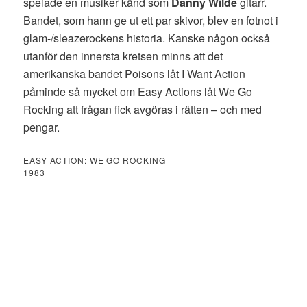
spelade en musiker känd som
Danny Wilde
gitarr.
Bandet, som hann ge ut ett par skivor, blev en fotnot i
glam-/sleazerockens historia. Kanske någon också
utanför den innersta kretsen minns att det
amerikanska bandet Poisons låt I Want Action
påminde så mycket om Easy Actions låt We Go
Rocking att frågan fick avgöras i rätten – och med
pengar.
EASY ACTION: WE GO ROCKING
1983