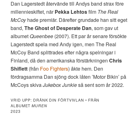
Dan Lagerstedt återvände till Andys band strax före
millennieskiftet, när
Pekka Lehtos
film
The Real
McCoy
hade premiär. Därefter grundade han sitt eget
band,
The Ghost of Desperate Dan
, som gav ut
albumet
Queenbee
(2007). Ett par år senare försökte
Lagerstedt spela med Andy igen, men The Real
McCoy Band splittrades efter några spelningar i
Finland, då den amerikanska förstärkningen
Chris
Shiflett
(från
Foo Fighters
) åkte hem. Den
fördragsamma Dan sjöng dock låten ’Motor Bikin’ på
McCoys skiva
Jukebox Junkie
så sent som år 2022.
VRID UPP: DRÄNK DIN FÖRTVIVLAN • FRÅN
ALBUMET
MUREN
2023