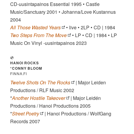
CD-uusintapainos Essential 1995 • Castle
Music/Sanctuary 2001 • Johanna/Love Kustannus
2004
All Those Wasted Years
• live • 2LP • CD | 1984
Two Steps From The Move
• LP • CD | 1984 • LP
Music On Vinyl -uusintapainos 2023
💿
HANOI ROCKS
*
CONNY BLOOM
FINNA.FI
Twelve Shots On The Rocks
| Major Leiden
Productions / RLF Music 2002
*
Another Hostile Takeover
| Major Leidén
Productions / Hanoi Productions 2005
*
Street Poetry
| Hanoi Productions / WolfGang
Records 2007