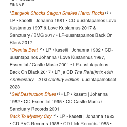
FINNA.FI
*
Bangkok Shocks Saigon Shakes Hanoi Rocks
•
LP • kasetti | Johanna 1981 • CD-uusintapainos Love
Kustannus 1997 & Love Kustannus 2017 &
Sanctuary / BMG 2017 • LP-uusintapainos Back On
Black 2017
*
Oriental Beat
• LP • kasetti | Johanna 1982 • CD-
uusintapainos Johanna / Love Kustannus 1997,
Essential / Castle Music 2001 • LP-uusintapainos
Back On Black 2017 • LP ja CD
The Re(al)mix 40th
Anniversary – 21st Century Edition
-uusintapainokset
2023
*
Self Destruction Blues
• LP • kasetti | Johanna
1982 • CD Essential 1995 • CD Castle Music /
Sanctuary Records 2001
Back To Mystery City
• LP • kasetti | Johanna 1983
• CD PVC Records 1988 • CD Lick Records 1988 •