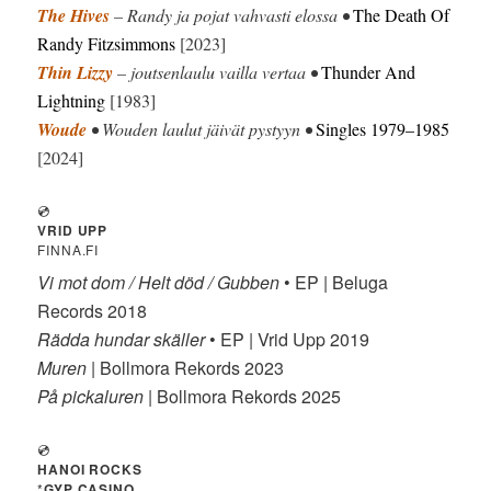
The Hives
– Randy ja pojat vahvasti elossa •
The Death Of
Randy Fitzsimmons
[2023]
Thin Lizzy
– joutsenlaulu vailla vertaa •
Thunder And
Lightning
[1983]
Woude
• Wouden laulut jäivät pystyyn •
Singles 1979–1985
[2024]
💿
VRID UPP
FINNA.FI
Vi mot dom / Helt död / Gubben
• EP | Beluga
Records 2018
Rädda hundar skäller
• EP | Vrid Upp 2019
Muren
| Bollmora Rekords 2023
På pickaluren
| Bollmora Rekords 2025
💿
HANOI ROCKS
*
GYP CASINO