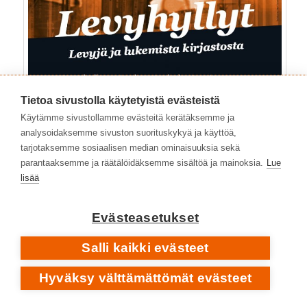
Tietoa sivustolla käytetyistä evästeistä
Käytämme sivustollamme evästeitä kerätäksemme ja
analysoidaksemme sivuston suorituskykyä ja käyttöä,
tarjotaksemme sosiaalisen median ominaisuuksia sekä
parantaaksemme ja räätälöidäksemme sisältöä ja mainoksia.
Lue
lisää
Evästeasetukset
Salli kaikki evästeet
Hyväksy välttämättömät evästeet
Kategoriat:
Yleinen
|
Avainsanat:
1980-talet
,
1990-talet
,