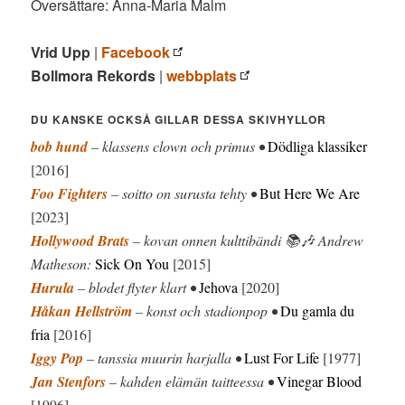
Översättare: Anna-Maria Malm
Vrid Upp
|
Facebook
Bollmora Rekords
|
webbplats
DU KANSKE OCKSÅ GILLAR DESSA SKIVHYLLOR
bob hund
– klassens clown och primus •
Dödliga klassiker
[2016]
Foo Fighters
– soitto on surusta tehty •
But Here We Are
[2023]
Hollywood Brats
– kovan onnen kulttibändi 📚🎶 Andrew
Matheson:
Sick On You
[2015]
Hurula
– blodet flyter klart •
Jehova
[2020]
Håkan Hellström
– konst och stadionpop •
Du gamla du
fria
[2016]
Iggy Pop
– tanssia muurin harjalla •
Lust For Life
[1977]
Jan Stenfors
– kahden elämän taitteessa •
Vinegar Blood
[1996]