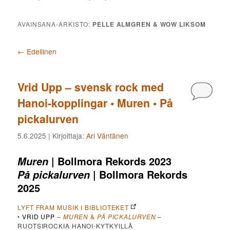
AVAINSANA-ARKISTO:
PELLE ALMGREN & WOW LIKSOM
Artikkelien selaus
←
Edellinen
Vrid Upp – svensk rock med
Kommen
Hanoi-kopplingar • Muren • På
pickalurven
5.6.2025
| Kirjoittaja:
Ari Väntänen
| Bollmora Rekords 2023
Muren
| Bollmora Rekords
På pickalurven
2025
LYFT FRAM MUSIK I BIBLIOTEKET
•
VRID UPP
–
MUREN
&
PÅ PICKALURVEN
–
RUOTSIROCKIA HANOI-KYTKYILLÄ