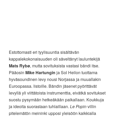
Estottomasti eri tyylisuuntia sisältävän
kappalekokonaisuuden oli säveltänyt lauluntekijä
Mats Rybø
, mutta sovituksista vastasi bändi itse.
Pääosin
Mike Hartungin
ja Sol Heilon tuottama
hyväsoundinen levy nousi Norjassa ja muuallakin
Euroopassa. listoille. Bändin jäsenet pyörittävät
levyllä yli viittätoista instrumenttia, eivätkä sovitukset
suostu pysymään hetkeäkään paikallaan. Koukkuja
ja ideoita suorastaan tuhlaillaan.
Le Popin
villin
pitelemätön meininki upposi yleisöön kaikkialla