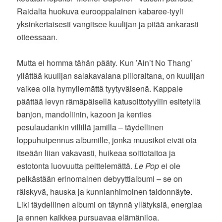
Raidalta huokuva eurooppalainen kabaree-tyyli
yksinkertaisesti vangitsee kuulijan ja pitää ankarasti
otteessaan.
Mutta ei homma tähän pääty. Kun ’Ain’t No Thang’
yllättää kuulijan salakavalana piiloraitana, on kuulijan
vaikea olla hymyilemättä tyytyväisenä. Kappale
päättää levyn rämäpäisellä katusoittotyyliin esitetyllä
banjon, mandoliinin, kazoon ja kenties
pesulaudankin villillä jamilla – täydellinen
loppuhuipennus albumille, jonka muusikot eivät ota
itseään liian vakavasti, huikeaa soittotaitoa ja
estotonta luovuutta peittelemättä.
Le Pop
ei ole
pelkästään erinomainen debyyttialbumi – se on
räiskyvä, hauska ja kunnianhimoinen taidonnäyte.
Liki täydellinen albumi on täynnä yllätyksiä, energiaa
ja ennen kaikkea pursuavaa elämäniloa.