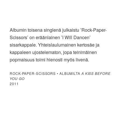
Albumin toisena singlenä julkaistu ’Rock-Paper-
Scissors’ on eräänlainen ’I Will Dancen’
sisarkappale. Yhteislaulumainen kertosäe ja
kappaleen ujostelematon, jopa teinimäinen
popmaisuus toimi hienosti myös livenä.
ROCK-PAPER-SCISSORS • ALBUMILTA
A KISS BEFORE
YOU GO
2011