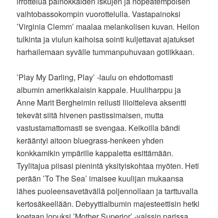
irrottelua painokkaiden iskujen ja nopeatempoisen
vaihtobassokompin vuorottelulla. Vastapainoksi
’Virginia Clemm’ maalaa melankolisen kuvan. Heilon
tulkinta ja viulun kaihoisa sointi kuljettavat ajatukset
harhailemaan syvälle tummanpuhuvaan gotiikkaan.
’Play My Darling, Play’ -laulu on ehdottomasti
albumin amerikkalaisin kappale. Huuliharppu ja
Anne Marit Bergheimin reilusti liioitteleva aksentti
tekevät siitä hivenen pastissimaisen, mutta
vastustamattomasti se svengaa. Keikoilla bändi
kerääntyi aitoon bluegrass-henkeen yhden
konkkamikin ympärille kappaletta esittämään.
Tyylitajua piisasi pienintä yksityiskohtaa myöten. Heti
perään ’To The Sea’ imaisee kuulijan mukaansa
lähes puoleensavetävällä poljennollaan ja tarttuvalla
kertosäkeellään. Debyyttialbumin majesteettisin hetki
koetaan lopuksi ’Mother Superior’ -valssin parissa.