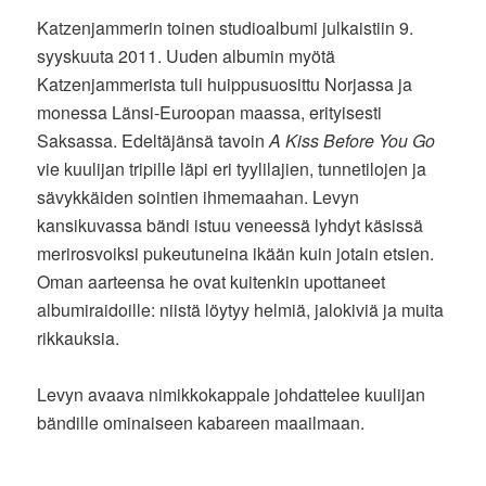
Katzenjammerin toinen studioalbumi julkaistiin 9.
syyskuuta 2011. Uuden albumin myötä
Katzenjammerista tuli huippusuosittu Norjassa ja
monessa Länsi-Euroopan maassa, erityisesti
Saksassa. Edeltäjänsä tavoin
A Kiss Before You Go
vie kuulijan tripille läpi eri tyylilajien, tunnetilojen ja
sävykkäiden sointien ihmemaahan. Levyn
kansikuvassa bändi istuu veneessä lyhdyt käsissä
merirosvoiksi pukeutuneina ikään kuin jotain etsien.
Oman aarteensa he ovat kuitenkin upottaneet
albumiraidoille: niistä löytyy helmiä, jalokiviä ja muita
rikkauksia.
Levyn avaava nimikkokappale johdattelee kuulijan
bändille ominaiseen kabareen maailmaan.