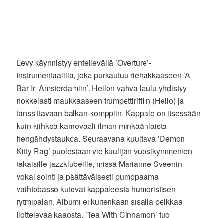
Levy käynnistyy enteilevällä ’Overture’-
instrumentaalilla, joka purkautuu riehakkaaseen ’A
Bar In Amsterdamiin’. Heilon vahva laulu yhdistyy
nokkelasti maukkaaseen trumpettiriffiin (Heilo) ja
tanssittavaan balkan-komppiin. Kappale on itsessään
kuin kiihkeä karnevaali ilman minkäänlaista
hengähdystaukoa. Seuraavana kuultava ’Demon
Kitty Rag’ puolestaan vie kuulijan vuosikymmenien
takaisille jazzklubeille, missä Marianne Sveenin
vokalisointi ja päättäväisesti pumppaama
vaihtobasso kutovat kappaleesta humoristisen
rytmipalan. Albumi ei kuitenkaan sisällä pelkkää
ilottelevaa kaaosta. ’Tea With Cinnamon’ tuo