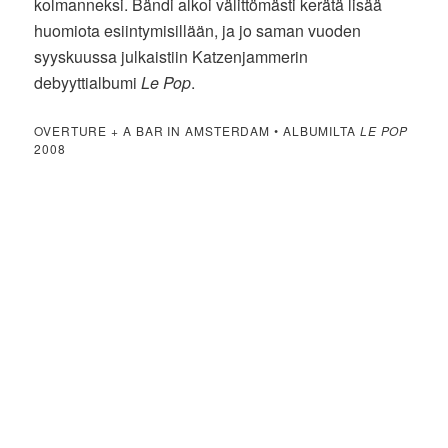
kolmanneksi. Bändi alkoi välittömästi kerätä lisää
huomiota esiintymisillään, ja jo saman vuoden
syyskuussa julkaistiin Katzenjammerin
debyyttialbumi
Le Pop
.
OVERTURE + A BAR IN AMSTERDAM • ALBUMILTA
LE POP
2008