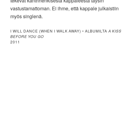
tekevät kantrihenkisestä kappaleesta täysin
vastustamattoman. Ei ihme, että kappale julkaistiin
myös singlenä.
I WILL DANCE (WHEN I WALK AWAY) • ALBUMILTA
A KISS
BEFORE YOU GO
2011