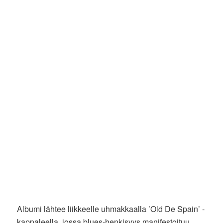
Albumi lähtee liikkeelle uhmakkaalla ’Old De Spain’ -
kappaleella, jossa blues-henkisyys manifestoituu