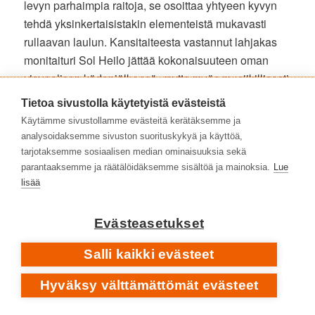
levyn parhaimpia raitoja, se osoittaa yhtyeen kyvyn
tehdä yksinkertaisistakin elementeistä mukavasti
rullaavan laulun. Kansitaiteesta vastannut lahjakas
monitaituri Sol Heilo jättää kokonaisuuteen oman
visuaalisen kädenjälkensä, mutta myös musiikillisesti
hänen vaikutuksensa on albumilla merkittävä,
Tietoa sivustolla käytetyistä evästeistä
erityisesti kappaleessa ’Shine Like Neon Rays’
,
joka
Käytämme sivustollamme evästeitä kerätäksemme ja
nousee levyn kirkkaimmaksi pophelmeksi.
analysoidaksemme sivuston suorituskykyä ja käyttöä,
tarjotaksemme sosiaalisen median ominaisuuksia sekä
SHINE LIKE NEON RAYS • ALBUMILTA
ROCKLAND
parantaaksemme ja räätälöidäksemme sisältöä ja mainoksia.
Lue
2015
lisää
Evästeasetukset
Salli kaikki evästeet
Hyväksy välttämättömät evästeet