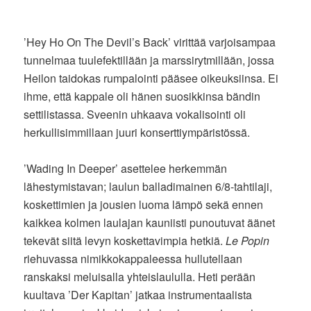
’Hey Ho On The Devil’s Back’ virittää varjoisampaa
tunnelmaa tuulefektillään ja marssirytmillään, jossa
Heilon taidokas rumpalointi pääsee oikeuksiinsa. Ei
ihme, että kappale oli hänen suosikkinsa bändin
settilistassa. Sveenin uhkaava vokalisointi oli
herkullisimmillaan juuri konserttiympäristössä.
’Wading In Deeper’ asettelee herkemmän
lähestymistavan; laulun balladimainen 6/8-tahtilaji,
koskettimien ja jousien luoma lämpö sekä ennen
kaikkea kolmen laulajan kauniisti punoutuvat äänet
tekevät siitä levyn koskettavimpia hetkiä.
Le Popin
riehuvassa nimikkokappaleessa hullutellaan
ranskaksi meluisalla yhteislaululla. Heti perään
kuultava ’Der Kapitan’ jatkaa instrumentaalista