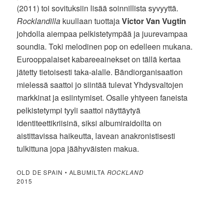
(2011) toi sovituksiin lisää soinnillista syvyyttä.
Rocklandilla
kuullaan tuottaja
Victor Van Vugtin
johdolla aiempaa pelkistetympää ja juurevampaa
soundia. Toki melodinen pop on edelleen mukana.
Eurooppalaiset kabareeainekset on tällä kertaa
jätetty tietoisesti taka-alalle. Bändiorganisaation
mielessä saattoi jo siintää tulevat Yhdysvaltojen
markkinat ja esiintymiset. Osalle yhtyeen faneista
pelkistetympi tyyli saattoi näyttäytyä
identiteettikriisinä, siksi albumiraidoilta on
aistittavissa haikeutta, lavean anakronistisesti
tulkittuna jopa jäähyväisten makua.
OLD DE SPAIN • ALBUMILTA
ROCKLAND
2015