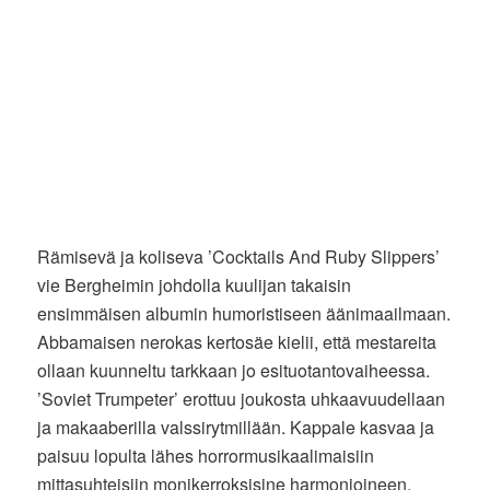
Rämisevä ja koliseva ’Cocktails And Ruby Slippers’
vie Bergheimin johdolla kuulijan takaisin
ensimmäisen albumin humoristiseen äänimaailmaan.
Abbamaisen nerokas kertosäe kielii, että mestareita
ollaan kuunneltu tarkkaan jo esituotantovaiheessa.
’Soviet Trumpeter’ erottuu joukosta uhkaavuudellaan
ja makaaberilla valssirytmillään. Kappale kasvaa ja
paisuu lopulta lähes horrormusikaalimaisiin
mittasuhteisiin monikerroksisine harmonioineen.