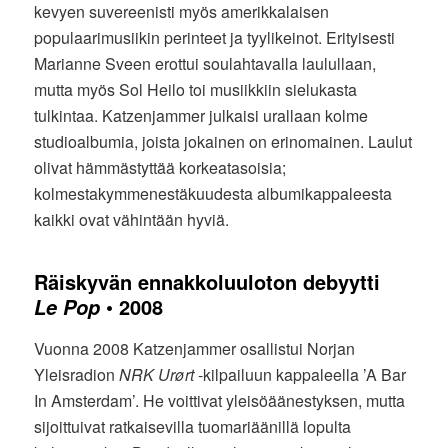
kevyen suvereenisti myös amerikkalaisen
populaarimusiikin perinteet ja tyylikeinot. Erityisesti
Marianne Sveen erottui soulahtavalla laulullaan,
mutta myös Sol Heilo toi musiikkiin sielukasta
tulkintaa. Katzenjammer julkaisi urallaan kolme
studioalbumia, joista jokainen on erinomainen. Laulut
olivat hämmästyttää korkeatasoisia;
kolmestakymmenestäkuudesta albumikappaleesta
kaikki ovat vähintään hyviä.
Räiskyvän ennakkoluuloton debyytti
• 2008
Le Pop
Vuonna 2008 Katzenjammer osallistui Norjan
Yleisradion
NRK Urørt
-kilpailuun kappaleella ’A Bar
In Amsterdam’. He voittivat yleisöäänestyksen, mutta
sijoittuivat ratkaisevilla tuomariäänillä lopulta