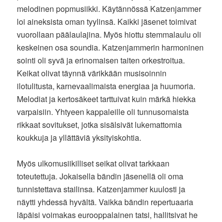
melodinen popmusiikki. Käytännössä Katzenjammer
loi aineksista oman tyylinsä. Kaikki jäsenet toimivat
vuorollaan päälaulajina. Myös hiottu stemmalaulu oli
keskeinen osa soundia. Katzenjammerin harmoninen
sointi oli syvä ja erinomaisen taiten orkestroitua.
Keikat olivat täynnä värikkään musisoinnin
ilotulitusta, karnevaalimaista energiaa ja huumoria.
Melodiat ja kertosäkeet tarttuivat kuin märkä hiekka
varpaisiin. Yhtyeen kappaleille oli tunnusomaista
rikkaat sovitukset, jotka sisälsivät lukemattomia
koukkuja ja yllättäviä yksityiskohtia.
Myös ulkomusiikilliset seikat olivat tarkkaan
toteutettuja. Jokaisella bändin jäsenellä oli oma
tunnistettava stailinsa. Katzenjammer kuulosti ja
näytti yhdessä hyvältä. Vaikka bändin repertuaaria
läpäisi voimakas eurooppalainen tatsi, hallitsivat he