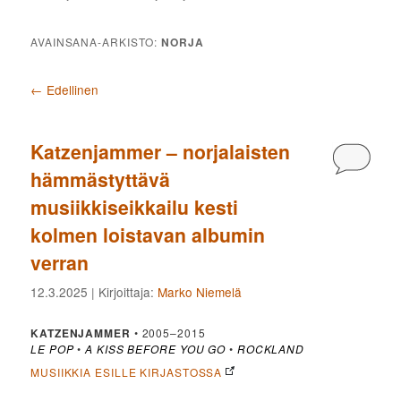
AVAINSANA-ARKISTO:
NORJA
Artikkelien selaus
←
Edellinen
Katzenjammer – norjalaisten
Kommen
hämmästyttävä
musiikkiseikkailu kesti
kolmen loistavan albumin
verran
12.3.2025
| Kirjoittaja:
Marko Niemelä
KATZENJAMMER
• 2005–2015
LE POP
•
A KISS BEFORE YOU GO
•
ROCKLAND
MUSIIKKIA ESILLE KIRJASTOSSA