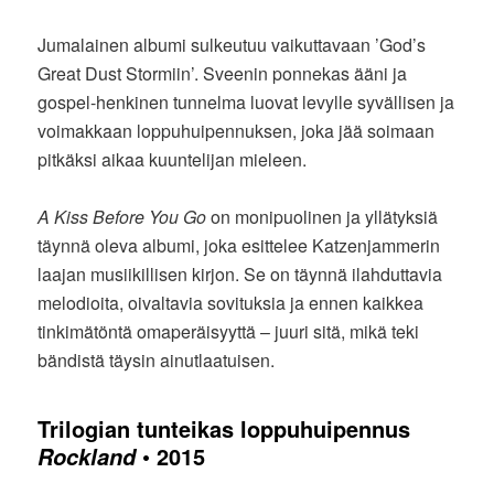
Jumalainen albumi sulkeutuu vaikuttavaan ’God’s
Great Dust Stormiin’. Sveenin ponnekas ääni ja
gospel-henkinen tunnelma luovat levylle syvällisen ja
voimakkaan loppuhuipennuksen, joka jää soimaan
pitkäksi aikaa kuuntelijan mieleen.
A Kiss Before You Go
on monipuolinen ja yllätyksiä
täynnä oleva albumi, joka esittelee Katzenjammerin
laajan musiikillisen kirjon. Se on täynnä ilahduttavia
melodioita, oivaltavia sovituksia ja ennen kaikkea
tinkimätöntä omaperäisyyttä – juuri sitä, mikä teki
bändistä täysin ainutlaatuisen.
Trilogian tunteikas loppuhuipennus
• 2015
Rockland