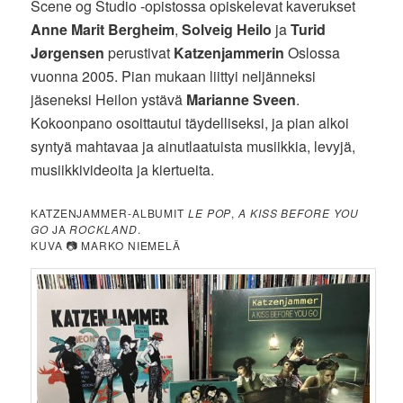
Scene og Studio -opistossa opiskelevat kaverukset
Anne Marit Bergheim
,
Solveig Heilo
ja
Turid
Jørgensen
perustivat
Katzenjammerin
Oslossa
vuonna 2005. Pian mukaan liittyi neljänneksi
jäseneksi Heilon ystävä
Marianne Sveen
.
Kokoonpano osoittautui täydelliseksi, ja pian alkoi
syntyä mahtavaa ja ainutlaatuista musiikkia, levyjä,
musiikkivideoita ja kiertueita.
KATZENJAMMER-ALBUMIT
LE POP
,
A KISS BEFORE YOU
GO
JA
ROCKLAND
.
KUVA 📷 MARKO NIEMELÄ