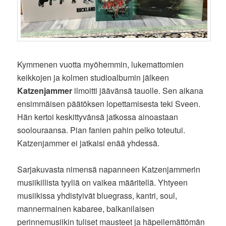
Kymmenen vuotta myöhemmin, lukemattomien
keikkojen ja kolmen studioalbumin jälkeen
Katzenjammer
ilmoitti jäävänsä tauolle. Sen aikana
ensimmäisen päätöksen lopettamisesta teki Sveen.
Hän kertoi keskittyvänsä jatkossa ainoastaan
soolouraansa. Pian fanien pahin pelko toteutui.
Katzenjammer ei jatkaisi enää yhdessä.
Sarjakuvasta nimensä napanneen Katzenjammerin
musiikillista tyyliä on vaikea määritellä. Yhtyeen
musiikissa yhdistyivät bluegrass, kantri, soul,
mannermainen kabaree, balkanilaisen
perinnemusiikin tuliset mausteet ja häpeilemättömän