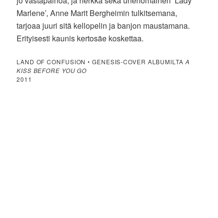
jo vastapainoa, ja herkkä sekä unenomainen ’Lady
Marlene’, Anne Marit Bergheimin tulkitsemana,
tarjoaa juuri sitä kellopelin ja banjon maustamana.
Erityisesti kaunis kertosäe koskettaa.
LAND OF CONFUSION • GENESIS-COVER ALBUMILTA
A
KISS BEFORE YOU GO
2011