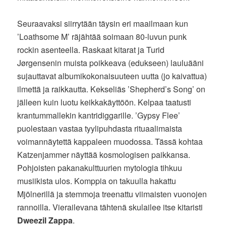
Seuraavaksi siirrytään täysin eri maailmaan kun
’Loathsome M’ räjähtää soimaan 80-luvun punk
rockin asenteella. Raskaat kitarat ja Turid
Jørgensenin muista poikkeava (edukseen) lauluääni
sujauttavat albumikokonaisuuteen uutta (jo kaivattua)
ilmettä ja raikkautta. Kekseliäs ’Shepherd’s Song’ on
jälleen kuin luotu keikkakäyttöön. Kelpaa taatusti
krantummallekin kantridiggarille. ’Gypsy Flee’
puolestaan vastaa tyylipuhdasta rituaalimaista
voimannäytettä kappaleen muodossa. Tässä kohtaa
Katzenjammer näyttää kosmologisen paikkansa.
Pohjoisten pakanakulttuurien mytologia tihkuu
musiikista ulos. Komppia on takuulla hakattu
Mjölnerillä ja stemmoja treenattu viimaisten vuonojen
rannoilla. Vierailevana tähtenä skulailee itse kitaristi
Dweezil Zappa
.