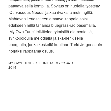
päättäväisellä kompilla. Sovitus on huolella työstetty.
’Curvaceous Needs’ jatkaa rivakalla meiningillä.
Mahtavan kertosäkeen omaava kappale soisi
edukseen millä tahansa bluegrass-radioasemalla.
’My Own Tune’ leikittelee rytmisillä elementeillä,
synkopoidulla melodialla ja ska-henkisellä
energialla, jonka keskellä kuullaan Turid Jørgensenin
norjaksi räppäämä osuus.
MY OWN TUNE • ALBUMILTA
ROCKLAND
2015