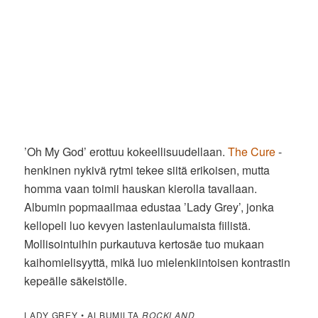
’Oh My God’ erottuu kokeellisuudellaan.
The Cure
-
henkinen nykivä rytmi tekee siitä erikoisen, mutta
homma vaan toimii hauskan kierolla tavallaan.
Albumin popmaailmaa edustaa ’Lady Grey’, jonka
kellopeli luo kevyen lastenlaulumaista fiilistä.
Mollisointuihin purkautuva kertosäe tuo mukaan
kaihomielisyyttä, mikä luo mielenkiintoisen kontrastin
kepeälle säkeistölle.
LADY GREY • ALBUMILTA
ROCKLAND