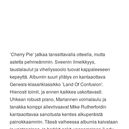
’Cherry Pie’ jatkaa tanssittavalla otteella, mutta
astetta pehmeämmin. Sveenin ilmeikkyys,
taustalaulut ja vihellyssoolo tuovat kappaleeseen
kepeyttä. Albumin suuri yllätys on kantaaottava
Genesis-klasariklassikko ’Land Of Confusion’.
Hienosti toimii, ja ennen kaikkea uskottavasti.
Uhkean robusti piano, Mariannen voimalaulu ja
tanakka komppi alleviivaavat Mike Rutherfordin
kantaaottavaa sanoitusta kenties alkuperäistä
painokkaammin. Tässä vaiheessa albumia kaivataan