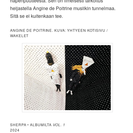
hapenpuutteesta. Sen on ilmeisesti tarkoitus
heijastella Angine de Poitrine musiikin tunnelmaa.
Sitä se ei kuitenkaan tee.
ANGINE DE POITRINE. KUVA: YHTYEEN KOTISIVU /
WAKELET
SHERPA • ALBUMILTA
VOL. 1
2024