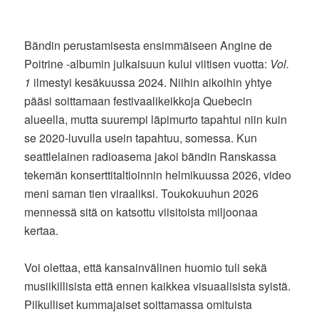
Bändin perustamisesta ensimmäiseen Angine de
Poitrine -albumin julkaisuun kului viitisen vuotta:
Vol.
1
ilmestyi kesäkuussa 2024. Niihin aikoihin yhtye
pääsi soittamaan festivaalikeikkoja Quebecin
alueella, mutta suurempi läpimurto tapahtui niin kuin
se 2020-luvulla usein tapahtuu, somessa. Kun
seattlelainen radioasema jakoi bändin Ranskassa
tekemän konserttitaltioinnin helmikuussa 2026, video
meni saman tien viraaliksi. Toukokuuhun 2026
mennessä sitä on katsottu viisitoista miljoonaa
kertaa.
Voi olettaa, että kansainvälinen huomio tuli sekä
musiikillisista että ennen kaikkea visuaalisista syistä.
Pilkulliset kummajaiset soittamassa omituista