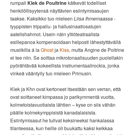
rumpali
Klek de Poultrine
kätkevät todelliset
henkilöllisyytensä näyttävien esiintymisasujen
taakse. Kaksikko tuo mieleen
Liisa Ihmemaassa
-
tyyppisten trippailu- ja hallusinaatiosatujen
aatelishahmot. Usein näin yltiöteatraalista
esillepanoa kompensoidaan helposti lähestyttävällä
musiikilla á la
Ghost
ja
Kiss
, mutta Angine de Poitrine
ei tee niin. Se soittaa mikrotonaalisuuden puolellakin
pyörähtävää kokeellista instrumentaalirockia, jonka
vinkeä vääntyily tuo mieleen Primusin.
Klek ja Khn ovat kertoneet itsestään sen verran, että
ovat soittaneet kimpassa jo parikymmentä vuotta,
kolmetoistavuotiaista lähtien – kyse on siis vähän
päälle kolmekymppisistä kanadalaisista.
Esiintymisasut he tulivat keksineeksi hankalassa
tilanteessa, kun heille oli buukattu kaksi keikkaa