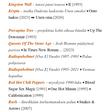
Kingston Wall
– tanssi pieni transsi •
II
[1993]
Krypta
– matka Oudosta laaksosta Unen omaksi •
Outo
laakso
[2023] ➡️
Unen oma
[2026]
Porcupine Tree
– projektista kohti oikeaa bändiä •
Up The
Downstair
[1993]
Queens Of The Stone Age
– Josh Homme päätyönsä
parissa •
In Times New Roman…
[2023]
Radiopuhelimet
[Osa
1
] Vuodet 1987–1993 • Paluu
pohjoiseen
Radiopuhelimet
[Osa
2
] Vuodet 1995–2021 • Varmaa
hapuilua
Red Hot Chili Peppers
– myrskyisä 1990-luku •
Blood
Sugar Sex Magic
[1991]
•
One Hot Minute
[1995]
•
Californication
[1999]
Rush
– ilmeikkään itseluottamuksen paluu •
Snakes &
Arrows
[2007]