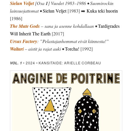
Sielun Veljet
[Osa
1
] Vuodet 1983–1986 • Suomirockin
lainsuojattomat •
Sielun Veljet
[1983] ➡️
Kuka teki huorin
[1986]
The Mute Gods
– sana ja asenne kohdallaan •
Tardigrades
Will Inherit The Earth
[2017]
Ursus Factory
: ”Pelastajanhommat eivät kiinnosta!”
Waltari
– aistit ja rajat auki •
Torcha!
[1992]
• 2024 • KANSITAIDE: ARIELLE CORBEAU
VOL. 1