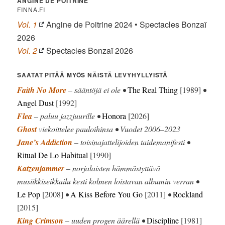
ANGINE DE POITRINE
FINNA.FI
Vol. 1
Angine de Poitrine 2024 • Spectacles Bonzaï
2026
Vol. 2
Spectacles Bonzaï 2026
SAATAT PITÄÄ MYÖS NÄISTÄ LEVYHYLLYISTÄ
Faith No More
– sääntöjä ei ole •
The Real Thing
[1989]
•
Angel Dust
[1992]
Flea
– paluu jazzjuurille •
Honora
[2026]
Ghost
viekoittelee pauloihinsa • Vuodet 2006–2023
Jane’s Addiction
– toisinajattelijoiden taidemanifesti •
Ritual De Lo Habitual
[1990]
Katzenjammer
– norjalaisten hämmästyttävä
musiikkiseikkailu kesti kolmen loistavan albumin verran •
Le Pop
[2008]
•
A Kiss Before You Go
[2011]
•
Rockland
[2015]
King Crimson
– uuden progen äärellä •
Discipline
[1981]