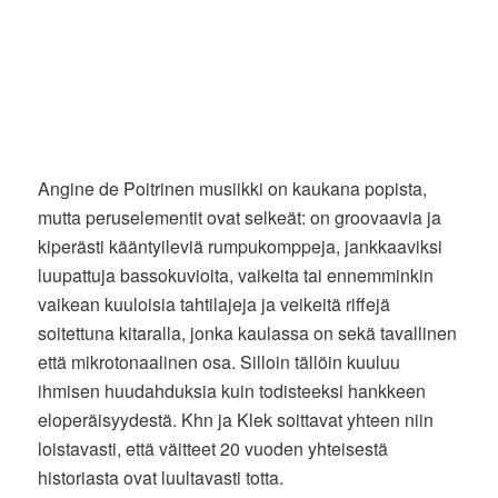
Angine de Poitrinen musiikki on kaukana popista,
mutta peruselementit ovat selkeät: on groovaavia ja
kiperästi kääntyileviä rumpukomppeja, jankkaaviksi
luupattuja bassokuvioita, vaikeita tai ennemminkin
vaikean kuuloisia tahtilajeja ja veikeitä riffejä
soitettuna kitaralla, jonka kaulassa on sekä tavallinen
että mikrotonaalinen osa. Silloin tällöin kuuluu
ihmisen huudahduksia kuin todisteeksi hankkeen
eloperäisyydestä. Khn ja Klek soittavat yhteen niin
loistavasti, että väitteet 20 vuoden yhteisestä
historiasta ovat luultavasti totta.