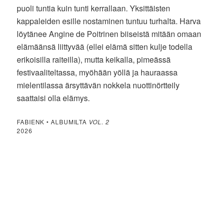
puoli tuntia kuin tunti kerrallaan. Yksittäisten
kappaleiden esille nostaminen tuntuu turhalta. Harva
löytänee Angine de Poitrinen biiseistä mitään omaan
elämäänsä liittyvää (ellei elämä sitten kulje todella
erikoisilla raiteilla), mutta keikalla, pimeässä
festivaaliteltassa, myöhään yöllä ja hauraassa
mielentilassa ärsyttävän nokkela nuottinörtteily
saattaisi olla elämys.
FABIENK • ALBUMILTA
VOL. 2
2026