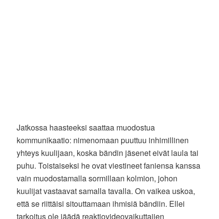
Jatkossa haasteeksi saattaa muodostua
kommunikaatio: nimenomaan puuttuu inhimillinen
yhteys kuulijaan, koska bändin jäsenet eivät laula tai
puhu. Toistaiseksi he ovat viestineet faniensa kanssa
vain muodostamalla sormillaan kolmion, johon
kuulijat vastaavat samalla tavalla. On vaikea uskoa,
että se riittäisi sitouttamaan ihmisiä bändiin. Ellei
tarkoitus ole jäädä reaktiovideovaikuttajien