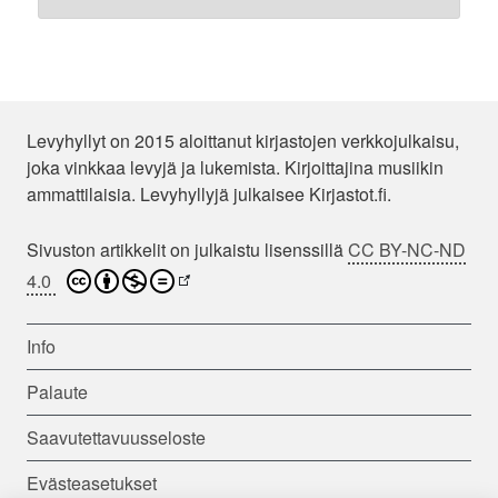
Levyhyllyt on 2015 aloittanut kirjastojen verkkojulkaisu,
joka vinkkaa levyjä ja lukemista. Kirjoittajina musiikin
ammattilaisia. Levyhyllyjä julkaisee Kirjastot.fi.
Sivuston artikkelit on julkaistu lisenssillä
CC BY-NC-ND
4.0
Info
Palaute
Saavutettavuusseloste
Evästeasetukset