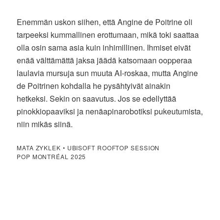
Enemmän uskon siihen, että Angine de Poitrine oli
tarpeeksi kummallinen erottumaan, mikä toki saattaa
olla osin sama asia kuin inhimillinen. Ihmiset eivät
enää välttämättä jaksa jäädä katsomaan oopperaa
laulavia mursuja sun muuta AI-roskaa, mutta Angine
de Poitrinen kohdalla he pysähtyivät ainakin
hetkeksi. Sekin on saavutus. Jos se edellyttää
pinokkiopaaviksi ja nenäapinarobotiksi pukeutumista,
niin mikäs siinä.
MATA ZYKLEK • UBISOFT ROOFTOP SESSION
POP MONTRÉAL 2025