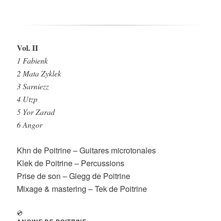
Vol. II
1 Fabienk
2 Mata Zyklek
3 Sarniezz
4 Utzp
5 Yor Zarad
6 Angor
Khn de Poitrine – Guitares microtonales
Klek de Poitrine – Percussions
Prise de son – Glegg de Poitrine
Mixage & mastering – Tek de Poitrine
💿