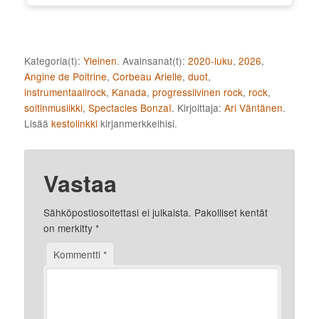
Kategoria(t):
Yleinen
. Avainsanat(t):
2020-luku
,
2026
,
Angine de Poitrine
,
Corbeau Arielle
,
duot
,
instrumentaalirock
,
Kanada
,
progressiivinen rock
,
rock
,
soitinmusiikki
,
Spectacles Bonzaï
. Kirjoittaja:
Ari Väntänen
.
Lisää
kestolinkki
kirjanmerkkeihisi.
Vastaa
Sähköpostiosoitettasi ei julkaista.
Pakolliset kentät
on merkitty
*
Kommentti
*