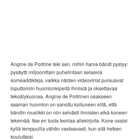
Angine de Poitrine teki sen, mihin harva bändi pystyy:
pysäytti miljoonittain puhelintaan selaavia
someaddikteja, vaikka näiden videovirrat pursuavat
loputtomiin huomionkipeitä ihmisiä ja oksettavaa
tekoälykuonaa. Angine de Poitrinen osakseen
saaman huomion on sanottu koituneen siitä, että
bändin musiikki on niin selvästi ihmisten eikä koneen
tekemää. Itse en tuota teoriaa allekirjoita. Kone osaisi
kyllä temppuilla vähän vastaavasti, kun sitä hetken
kouluttaisi.