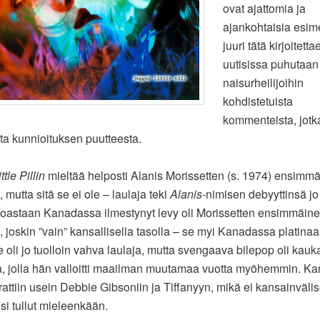
ovat ajattomia ja
ajankohtaisia esime
juuri tätä kirjoitett
uutisissa puhutaan
naisurheilijoihin
kohdistetuista
kommenteista, jotk
sta kunnioituksen puutteesta.
tle Pillin
mieltää helposti Alanis Morissetten (s. 1974) ensimmä
 mutta sitä se ei ole – laulaja teki
Alanis
-nimisen debyyttinsä j
oastaan Kanadassa ilmestynyt levy oli Morissetten ensimmäin
 joskin ”vain” kansallisella tasolla – se myi Kanadassa platinaa
e oli jo tuolloin vahva laulaja, mutta svengaava bilepop oli kau
a, jolla hän valloitti maailman muutamaa vuotta myöhemmin. K
rattiin usein Debbie Gibsoniin ja Tiffanyyn, mikä ei kansainväli
isi tullut mieleenkään.