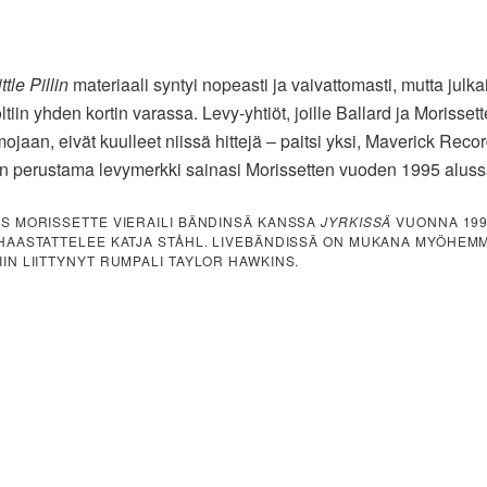
tle Pillin
materiaali syntyi nopeasti ja vaivattomasti, mutta julk
tiin yhden kortin varassa. Levy-yhtiöt, joille Ballard ja Morissette
ojaan, eivät kuulleet niissä hittejä – paitsi yksi, Maverick Recor
 perustama levymerkki sainasi Morissetten vuoden 1995 aluss
AS MORISSETTE VIERAILI BÄNDINSÄ KANSSA
JYRKISSÄ
VUONNA 199
 HAASTATTELEE KATJA STÅHL. LIVEBÄNDISSÄ ON MUKANA MYÖHEM
IIN LIITTYNYT RUMPALI TAYLOR HAWKINS.