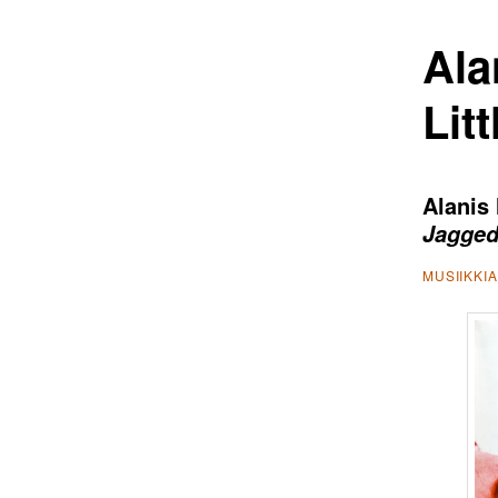
Ala
Lit
Alanis 
Jagged 
MUSIIKKI