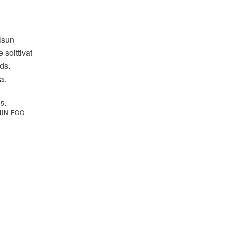
aisun
 soittivat
ds.
a.
5.
MIN FOO