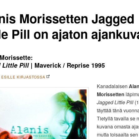
nis Morissetten Jagged
tle Pill on ajaton ajankuv
Morissette:
| Maverick / Reprise 1995
Little Pill
A ESILLE KIRJASTOSSA
Kanadalaisen
Alan
Morissetten
läpimu
Jagged Little Pill
(1
täyttää tänä vuonna
Tietyllä tavalla se 
kuvana omasta aja
mutta toisaalta sen