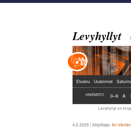
Levyhyllyt
Päävalikko
Etusivu
Uusimmat
Satunn
Hakemist
Hak
HAKEMISTO
0–9
A
4.2.2025
| Kirjoittaja:
Ari Väntä