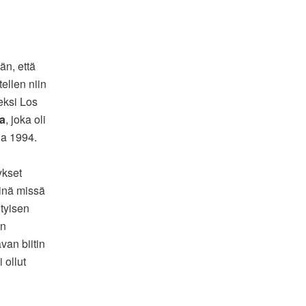
än, että
ellen niin
eeksi Los
ia
, joka oli
nna 1994.
ykset
Siinä missä
ityisen
an
van biitin
 ollut