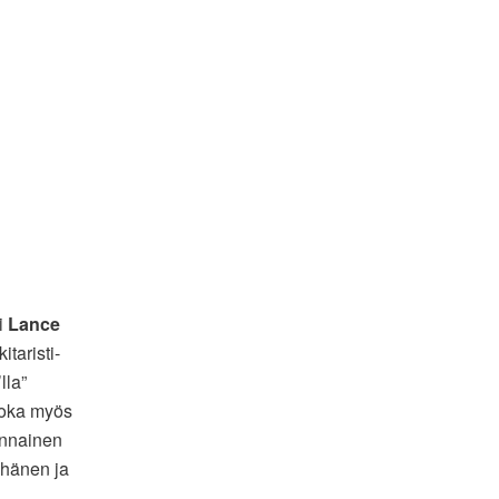
ti
Lance
kitaristi-
lla”
joka myös
ennainen
n hänen ja