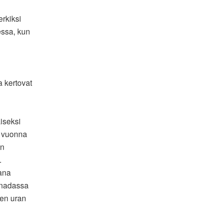
rkiksi
aessa, kun
a kertovat
iseksi
o vuonna
en
.
kana
anadassa
sen uran