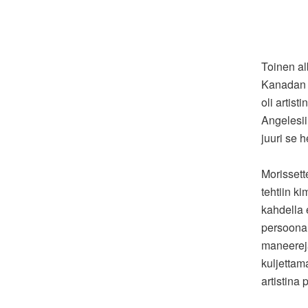
Toinen a
Kanadan M
oli artist
Angelesii
juuri se 
Morissette
tehtiin ki
kahdella 
persoonal
maneereja
kuljettam
artistina