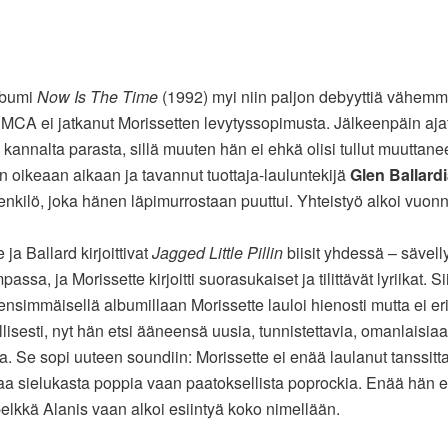
lbumi
Now Is The Time
(1992) myi niin paljon debyyttiä vähemm
CA ei jatkanut Morissetten levytyssopimusta. Jälkeenpäin ajat
in kannalta parasta, sillä muuten hän ei ehkä olisi tullut muuttan
n oikeaan aikaan ja tavannut tuottaja-lauluntekijä
Glen Ballard
henkilö, joka hänen läpimurrostaan puuttui. Yhteistyö alkoi vuo
 ja Ballard kirjoittivat
Jagged Little Pillin
biisit yhdessä – sävell
mpassa, ja Morissette kirjoitti suorasukaiset ja tilittävät lyriikat. 
ensimmäisellä albumillaan Morissette lauloi hienosti mutta ei er
lisesti, nyt hän etsi ääneensä uusia, tunnistettavia, omanlaisia
. Se sopi uuteen soundiin: Morissette ei enää laulanut tanssitta
aa sielukasta poppia vaan paatoksellista poprockia. Enää hän ei
 pelkkä Alanis vaan alkoi esiintyä koko nimellään.