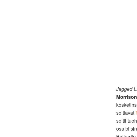
Jagged Lit
Morrison
kosketins
soittavat
soitti tu
osa biisin
Ballardin