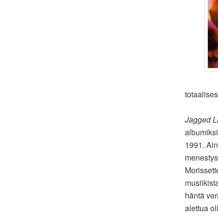
totaalise
Jagged Lit
albumiksi,
1991. Ain
menestys,
Morissett
musiikist
häntä ver
alettua ol