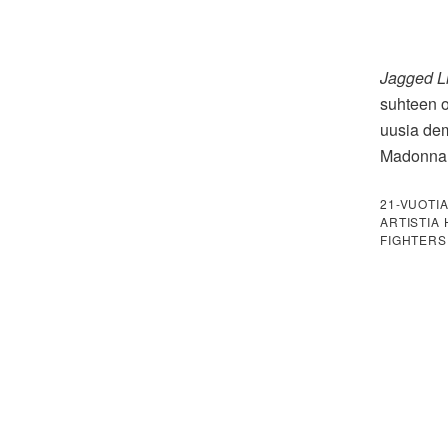
Jagged Lit
suhteen ol
uusia dem
Madonnan
21-VUOTI
ARTISTIA
FIGHTERS