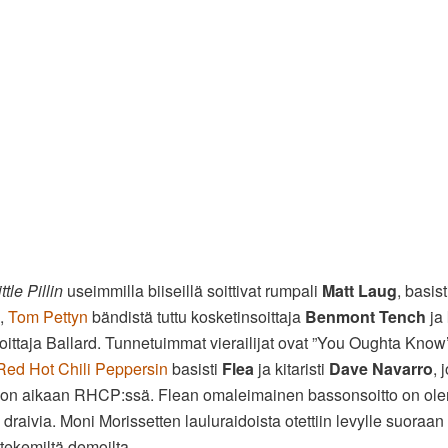
tle Pillin
useimmilla biiseillä soittivat rumpali
Matt Laug
, basis
,
Tom Pettyn
bändistä tuttu kosketinsoittaja
Benmont Tench
ja 
oittaja Ballard. Tunnetuimmat vierailijat ovat ”You Oughta Know’
Red Hot Chili Peppersin
basisti
Flea
ja kitaristi
Dave Navarro
, 
ohon aikaan RHCP:ssä. Flean omaleimainen bassonsoitto on ol
 draivia. Moni Morissetten lauluraidoista otettiin levylle suoraa
 tekemiltä demoilta.