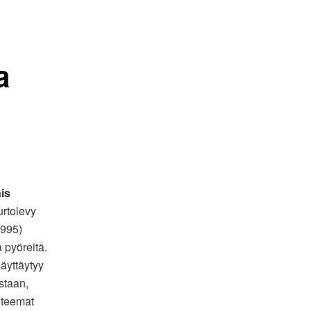
a
is
rtolevy
995)
 pyöreitä.
näyttäytyy
staan,
 teemat