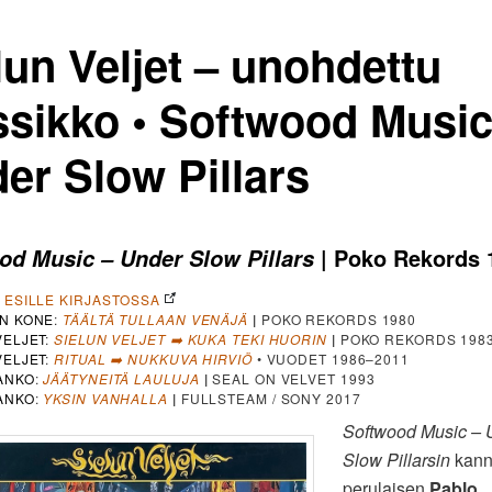
lun Veljet – unohdettu
ssikko • Softwood Music
er Slow Pillars
| Poko Rekords 
od Music – Under Slow Pillars
A ESILLE KIRJASTOSSA
N KONE
:
TÄÄLTÄ
TULLAAN VENÄJÄ
|
POKO REKORDS 1980
VELJET
:
SIELUN VELJET ➡️ KUKA TEKI HUORIN
|
POKO REKORDS 198
VELJET
:
RITUAL ➡️ NUKKUVA HIRVIÖ
• VUODET 1986–2011
ANKO
:
JÄÄTYNEITÄ LAULUJA
|
SEAL ON VELVET 1993
ANKO
:
YKSIN VANHALLA
|
FULLSTEAM / SONY 2017
Softwood Music – 
Slow Pillarsin
kann
perulaisen
Pablo