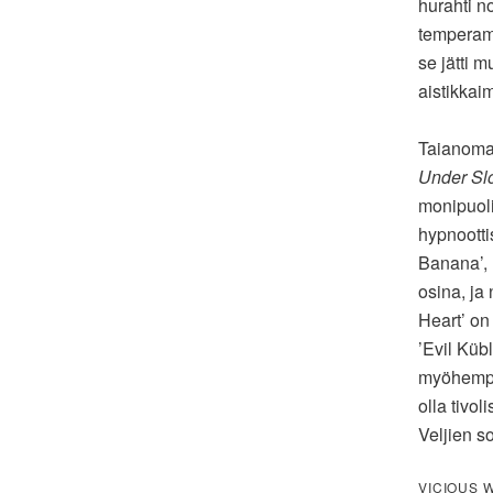
hurahti n
temperamen
se jätti 
aistikkai
Taianoma
Under Slo
monipuoli
hypnoottis
Banana’, 
osina, ja
Heart’ on 
’Evil Küb
myöhempi
olla tivo
Veljien so
VICIOUS 