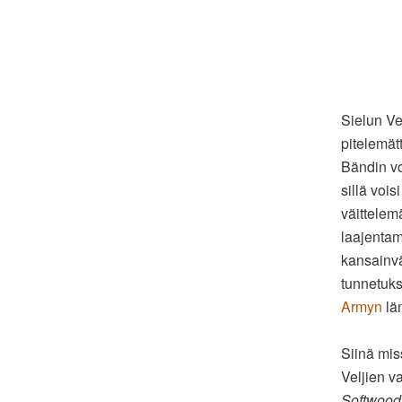
Sielun Ve
pitelemät
Bändin vo
sillä voi
väittelem
laajentam
kansainvä
tunnetuks
Armyn
läm
Siinä mis
Veljien v
Softwood 