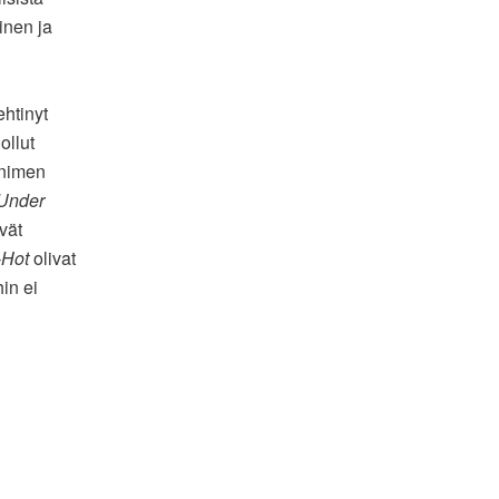
inen ja
ehtinyt
ollut
 nimen
 Under
ivät
-Hot
olivat
in ei