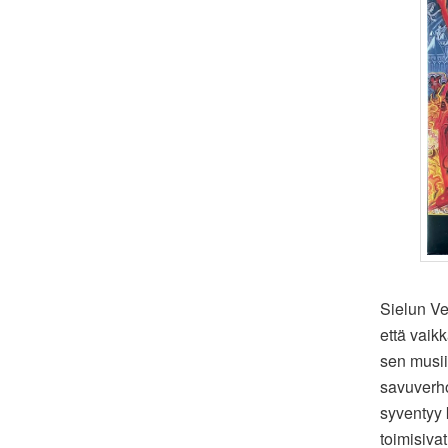
Sielun Vel
että vaikk
sen musii
savuverh
syventyy k
toimisivat