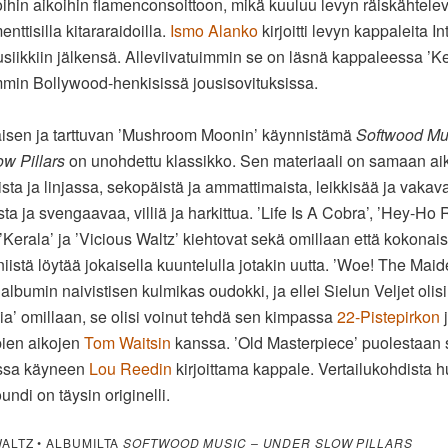
oihin aikoihin flamenconsoittoon, mikä kuuluu levyn räiskähtelevi
ttisilla kitararaidoilla.
Ismo Alanko
kirjoitti levyn kappaleita In
musiikkiin jälkensä. Alleviivatuimmin se on läsnä kappaleessa ’Ke
mmin Bollywood-henkisissä jousisovituksissa.
isen ja tarttuvan ’Mushroom Moonin’ käynnistämä
Softwood Mu
w Pillars
on unohdettu klassikko. Sen materiaali on samaan ai
sta ja linjassa, sekopäistä ja ammattimaista, leikkisää ja vakav
ta ja svengaavaa, villiä ja harkittua. ’Life Is A Cobra’, ’Hey-Ho
’Kerala’ ja ’Vicious Waltz’ kiehtovat sekä omillaan että kokona
 niistä löytää jokaisella kuuntelulla jotakin uutta. ’Woe! The Mai
albumin naivistisen kulmikas oudokki, ja ellei Sielun Veljet olisi
lia’ omillaan, se olisi voinut tehdä sen kimpassa
22-Pistepirkon
en aikojen
Tom Waitsin
kanssa. ’Old Masterpiece’ puolestaan s
lissa käyneen
Lou Reedin
kirjoittama kappale. Vertailukohdista h
undi on täysin originelli.
WALTZ • ALBUMILTA
SOFTWOOD MUSIC – UNDER SLOW PILLARS