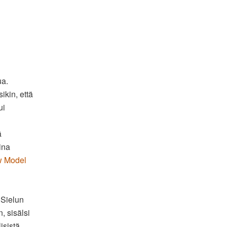
ua.
ikin, että
ui
ä
ina
 Model
 Sielun
 sisälsi
isistä