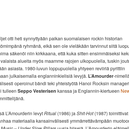
ljet otti heti synnyttyään paikan suomalaisen rockin historian
tömimpänä ryhmänä, eikä sen ole vieläkään tarvinnut siitä luop
ima säkenöi niin kirkkaana, että kuka sitten ensimmäiseksi keks
si valaista alueita myös maamme rajojen ulkopuolella, tuskin jout
ään asiasta. 1980-luvun loppupuolella yhtyeen reviiriä pyrittiin
aan julkaisemalla englanninkielisiä levyjä.
L’Amourder
-nimell
lisesti operoinut bändi teki yhteistyötä Hanoi Rocksin manager
i tulleen
Seppo Vesterisen
kanssa ja Englannin-kiertueen
New
mittelijänä.
sä L’Amourderin levyt
Ritual
(1986) ja
Shit-Hot
(1987) toimittivat
anhaa materiaalia kansainvälisesti ymmärrettävämpään muotoon,
Music – Under Slow Pillars
uusia biisejä. L’Amourderin eläimell