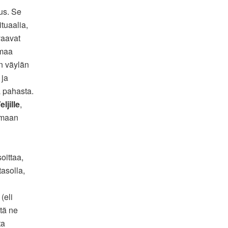
s. Se
tuaalia,
vaavat
omaa
en väylän
 ja
ä pahasta.
ljille
,
samaan
oittaa,
tasolla,
n
(eli
ttä ne
ta