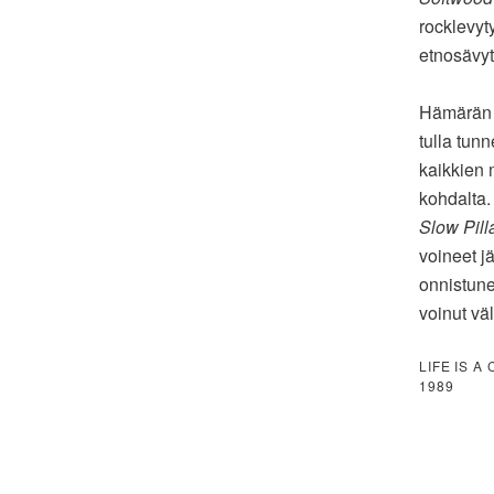
rocklevyt
etnosävytt
Hämärän a
tulla tun
kaikkien 
kohdalta.
Slow Pilla
voineet j
onnistune
voinut väl
LIFE IS A
1989