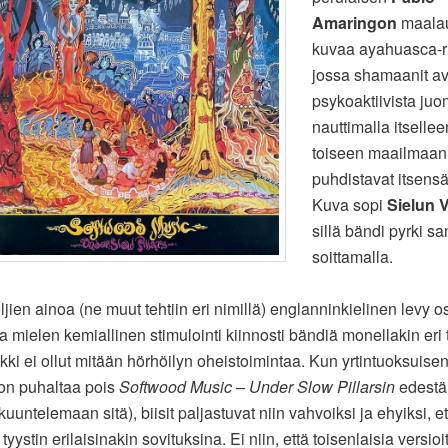
Amaringon
maalau
kuvaa ayahuasca-ri
jossa shamaanit a
psykoaktiivista ju
nauttimalla itselle
toiseen maailmaan
puhdistavat itsens
Kuva sopi
Sielun Ve
sillä bändi pyrki 
soittamalla.
jien ainoa (ne muut tehtiin eri nimillä) englanninkielinen levy os
a mielen kemiallinen stimulointi kiinnosti bändiä monellakin eri 
kki ei ollut mitään hörhöilyn oheistoimintaa. Kun yrtintuoksuise
on puhaltaa pois
Softwood Music – Under Slow Pillarsin
edestä 
uuntelemaan sitä), biisit paljastuvat niin vahvoiksi ja ehyiksi, e
 tyystin erilaisinakin sovituksina. Ei niin, että toisenlaisia versioi