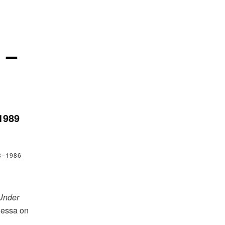
 –
1989
3–1986
Under
essa on