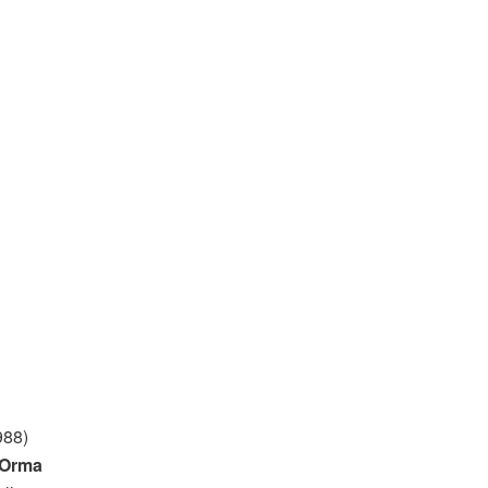
988)
 Orma