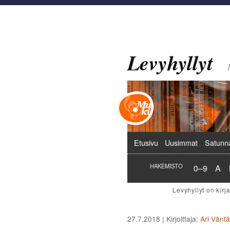
Levyhyllyt
Päävalikko
Etusivu
Uusimmat
Satunn
Hakemist
Hak
HAKEMISTO
0–9
A
27.7.2018
| Kirjoittaja:
Ari Vänt