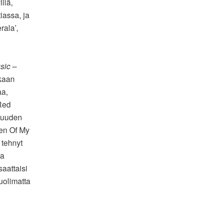
llä,
tiassa, ja
rala’,
sic –
kaan
aa,
 Red
isuuden
den Of My
 tehnyt
ja
aattaisi
uolimatta