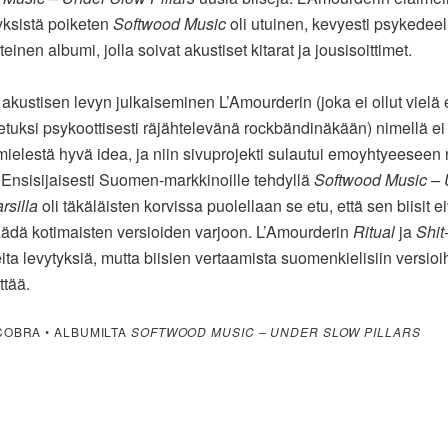
yksistä poiketen
Softwood Music
oli utuinen, kevyesti psykedeel
einen albumi, jolla soivat akustiset kitarat ja jousisoittimet.
kustisen levyn julkaiseminen L’Amourderin (joka ei ollut vielä 
netuksi psykoottisesti räjähtelevänä rockbändinäkään) nimellä ei 
mielestä hyvä idea, ja niin sivuprojekti sulautui emoyhtyeeseen
 Ensisijaisesti Suomen-markkinoille tehdyllä
Softwood Music –
rsilla
oli täkäläisten korvissa puolellaan se etu, että sen biisit e
äädä kotimaisten versioiden varjoon. L’Amourderin
Ritual
ja
Shit
ita levytyksiä, mutta biisien vertaamista suomenkielisiin versioih
ttää.
 COBRA • ALBUMILTA
SOFTWOOD MUSIC – UNDER SLOW PILLARS