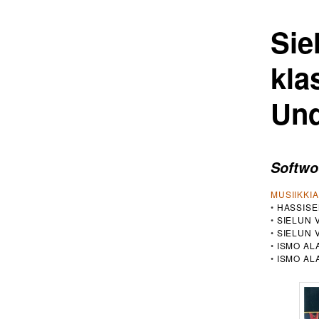
Sie
kla
Und
Softwo
MUSIIKKI
•
HASSISE
•
SIELUN 
•
SIELUN 
•
ISMO AL
•
ISMO AL