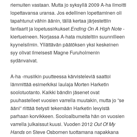
riemuiten vastaan. Mutta jo syksyllä 2009 A-ha ilmoitti
lopettavansa uransa. Jos edellinen lopettaminen oli
tapahtunut vähin äänin, tällä kertaa järjestettiin
fanfaarit ja lopetussirkukset
Ending On A High Note
-
kiertueineen. Norjassa A-hata muisteltiin suunnilleen
kyynelsilmin. Yllättävän päätöksen yksi keskeinen
syy olivat ilmeisesti Magne Furuholmenin
sydänvaivat.
A-ha -musiikin puutteessa kärvisteleviä saattoi
lämmittää esimerkiksi laulaja Morten Harketin
soolotuotanto. Kaikki bändin jäsenet ovat
puuhastelleet vuosien varrella muutakin, mutta jo ”se
ääni” riittää tietysti tekemään Harketin levyistä
parhaan korvikkeen. Sooloalbumeita hän on vuosien
varrella julkaissut kuusi. Vuoden 2012
Out Of My
Hands
on Steve Osbornen tuottamana napakkana