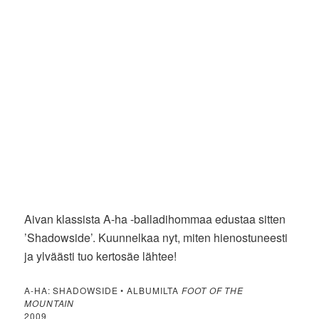
Aivan klassista A-ha -balladihommaa edustaa sitten
’Shadowside’. Kuunnelkaa nyt, miten hienostuneesti
ja ylväästi tuo kertosäe lähtee!
A-HA: SHADOWSIDE • ALBUMILTA
FOOT OF THE
MOUNTAIN
2009