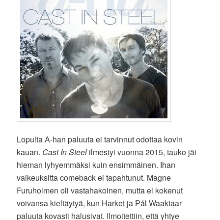
Lopulta A-han paluuta ei tarvinnut odottaa kovin
kauan.
Cast In Steel
ilmestyi vuonna 2015, tauko jäi
hieman lyhyemmäksi kuin ensimmäinen. Ihan
vaikeuksitta comeback ei tapahtunut. Magne
Furuholmen oli vastahakoinen, mutta ei kokenut
voivansa kieltäytyä, kun Harket ja Pål Waaktaar
paluuta kovasti halusivat. Ilmoitettiin, että yhtye