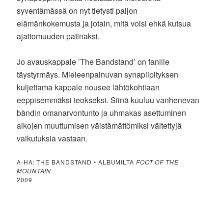
syventämässä on nyt tietysti paljon
elämänkokemusta ja jotain, mitä voisi ehkä kutsua
ajattomuuden patinaksi.
Jo avauskappale ’The Bandstand’ on fanille
täystyrmäys. Mieleenpainuvan synapiipityksen
kuljettama kappale nousee lähtökohtiaan
eeppisemmäksi teokseksi. Siinä kuuluu vanhenevan
bändin omanarvontunto ja uhmakas asettuminen
aikojen muuttumisen väistämättömiksi väitettyjä
vaikutuksia vastaan.
A-HA: THE BANDSTAND • ALBUMILTA
FOOT OF THE
MOUNTAIN
2009