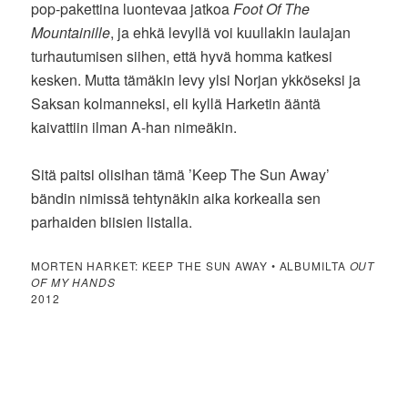
pop-pakettina luontevaa jatkoa
Foot Of The
Mountainille
, ja ehkä levyllä voi kuullakin laulajan
turhautumisen siihen, että hyvä homma katkesi
kesken. Mutta tämäkin levy ylsi Norjan ykköseksi ja
Saksan kolmanneksi, eli kyllä Harketin ääntä
kaivattiin ilman A-han nimeäkin.
Sitä paitsi olisihan tämä ’Keep The Sun Away’
bändin nimissä tehtynäkin aika korkealla sen
parhaiden biisien listalla.
MORTEN HARKET: KEEP THE SUN AWAY • ALBUMILTA
OUT
OF MY HANDS
2012