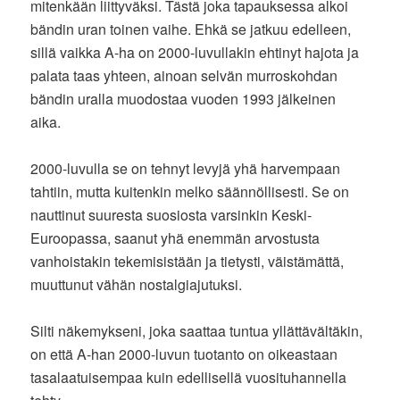
mitenkään liittyväksi. Tästä joka tapauksessa alkoi
bändin uran toinen vaihe. Ehkä se jatkuu edelleen,
sillä vaikka A-ha on 2000-luvullakin ehtinyt hajota ja
palata taas yhteen, ainoan selvän murroskohdan
bändin uralla muodostaa vuoden 1993 jälkeinen
aika.
2000-luvulla se on tehnyt levyjä yhä harvempaan
tahtiin, mutta kuitenkin melko säännöllisesti. Se on
nauttinut suuresta suosiosta varsinkin Keski-
Euroopassa, saanut yhä enemmän arvostusta
vanhoistakin tekemisistään ja tietysti, väistämättä,
muuttunut vähän nostalgiajutuksi.
Silti näkemykseni, joka saattaa tuntua yllättävältäkin,
on että A-han 2000-luvun tuotanto on oikeastaan
tasalaatuisempaa kuin edellisellä vuosituhannella