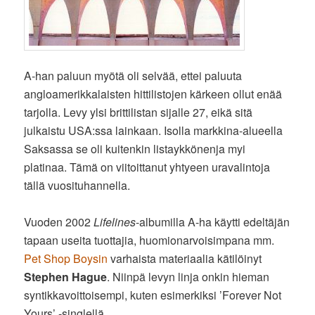
A-han paluun myötä oli selvää, ettei paluuta
angloamerikkalaisten hittilistojen kärkeen ollut enää
tarjolla. Levy ylsi brittilistan sijalle 27, eikä sitä
julkaistu USA:ssa lainkaan. Isolla markkina-alueella
Saksassa se oli kuitenkin listaykkönenja myi
platinaa. Tämä on viitoittanut yhtyeen uravalintoja
tällä vuosituhannella.
Vuoden 2002
Lifelines
-albumilla A-ha käytti edeltäjän
tapaan useita tuottajia, huomionarvoisimpana mm.
Pet Shop Boysin
varhaista materiaalia kätilöinyt
Stephen Hague
. Niinpä levyn linja onkin hieman
syntikkavoittoisempi, kuten esimerkiksi ’Forever Not
Yours’ -singlellä.