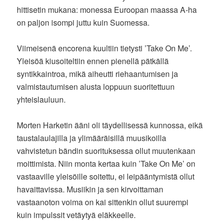
hittisetin mukana: monessa Euroopan maassa A-ha
on paljon isompi juttu kuin Suomessa.
Viimeisenä encorena kuultiin tietysti ’Take On Me’.
Yleisöä kiusoiteltiin ennen pienellä pätkällä
syntikkaintroa, mikä aiheutti riehaantumisen ja
valmistautumisen alusta loppuun suoritettuun
yhteislauluun.
Morten Harketin ääni oli täydellisessä kunnossa, eikä
taustalaulajilla ja ylimääräisillä muusikoilla
vahvistetun bändin suorituksessa ollut muutenkaan
moittimista. Niin monta kertaa kuin ’Take On Me’ on
vastaaville yleisöille soitettu, ei leipääntymistä ollut
havaittavissa. Musiikin ja sen kirvoittaman
vastaanoton voima on kai sittenkin ollut suurempi
kuin impulssit vetäytyä eläkkeelle.