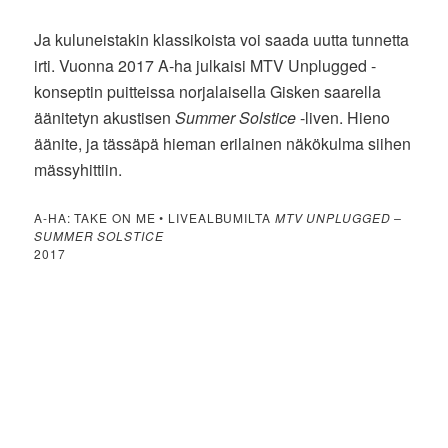
Ja kuluneistakin klassikoista voi saada uutta tunnetta
irti. Vuonna 2017 A-ha julkaisi MTV Unplugged -
konseptin puitteissa norjalaisella Gisken saarella
äänitetyn akustisen
Summer Solstice
-liven. Hieno
äänite, ja tässäpä hieman erilainen näkökulma siihen
mässyhittiin.
A-HA: TAKE ON ME • LIVEALBUMILTA
MTV UNPLUGGED –
SUMMER SOLSTICE
2017