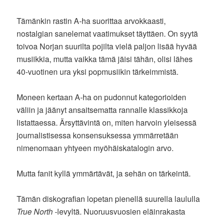
Tämänkin rastin A-ha suorittaa arvokkaasti,
nostalgian sanelemat vaatimukset täyttäen. On syytä
toivoa Norjan suurilta pojilta vielä paljon lisää hyvää
musiikkia, mutta vaikka tämä jäisi tähän, olisi lähes
40-vuotinen ura yksi popmusiikin tärkeimmistä.
Moneen kertaan A-ha on pudonnut kategorioiden
väliin ja jäänyt ansaitsematta rannalle klassikkoja
listattaessa. Ärsyttävintä on, miten harvoin yleisessä
journalistisessa konsensuksessa ymmärretään
nimenomaan yhtyeen myöhäiskatalogin arvo.
Mutta fanit kyllä ymmärtävät, ja sehän on tärkeintä.
Tämän diskografian lopetan pienellä suurella laululla
True North
-levyltä. Nuoruusvuosien eläinrakasta