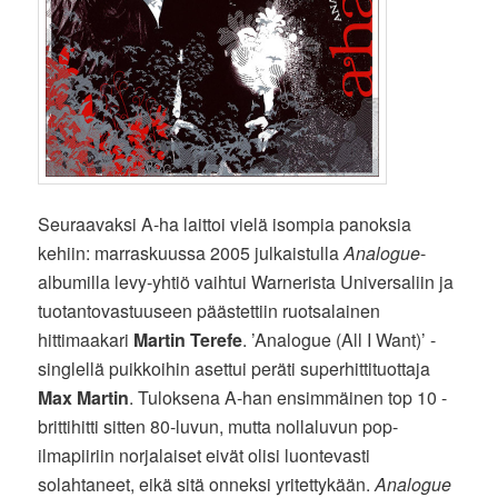
Seuraavaksi A-ha laittoi vielä isompia panoksia
kehiin: marraskuussa 2005 julkaistulla
Analogue
-
albumilla levy-yhtiö vaihtui Warnerista Universaliin ja
tuotantovastuuseen päästettiin ruotsalainen
hittimaakari
Martin Terefe
. ’Analogue (All I Want)’ -
singlellä puikkoihin asettui peräti superhittituottaja
Max Martin
. Tuloksena A-han ensimmäinen top 10 -
brittihitti sitten 80-luvun, mutta nollaluvun pop-
ilmapiiriin norjalaiset eivät olisi luontevasti
solahtaneet, eikä sitä onneksi yritettykään.
Analogue