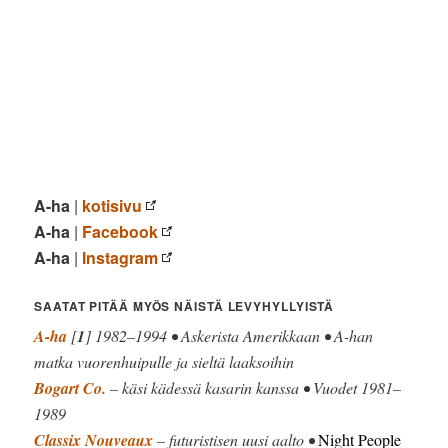
A-ha
|
kotisivu
A-ha
|
Facebook
A-ha
|
Instagram
SAATAT PITÄÄ MYÖS NÄISTÄ LEVYHYLLYISTÄ
A-ha
[
1
] 1982–1994 • Askerista Amerikkaan • A-han
matka vuorenhuipulle ja sieltä laaksoihin
Bogart Co.
– käsi kädessä kasarin kanssa • Vuodet 1981–
1989
Classix Nouveaux
– futuristisen uusi aalto •
Night People