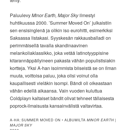
tehty.
Paluulevy
Minor Earth, Major Sky
ilmestyi
huhtikuussa 2000. ’Summer Moved On’ julkaistiin
sen ensisinglenä ja olikin iso eurohitti, esimerkiksi
Saksassa listakasi. Syyskesän rakkausballadi on
perimmäisellä tavalla skandinaavinen
melankoliaklassikko, joka vetää latinotyyppisine
kitarannäppäilyineen pakasta vähän populistisiakin
kortteja. Yksi A-han isoimmista biiseistä se on ilman
muuta, voittoisa paluu, joka olisi voinut olla
kaupallisesti vieläkin isompi. Bändi oli oikeastaan
vähän edellä aikaansa. Vain vuoden kuluttua
Coldplayn kaltaiset bändit olivat tehneet tällaisesta
poprock-ilmaisusta kansainvälistä valtavirtaa.
A-HA: SUMMER MOVED ON • ALBUMILTA
MINOR EARTH |
MAJOR SKY