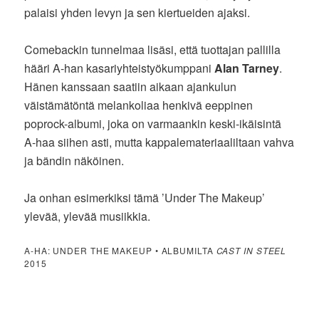
palaisi yhden levyn ja sen kiertueiden ajaksi.
Comebackin tunnelmaa lisäsi, että tuottajan pallilla
hääri A-han kasariyhteistyökumppani
Alan Tarney
.
Hänen kanssaan saatiin aikaan ajankulun
väistämätöntä melankoliaa henkivä eeppinen
poprock-albumi, joka on varmaankin keski-ikäisintä
A-haa siihen asti, mutta kappalemateriaaliltaan vahva
ja bändin näköinen.
Ja onhan esimerkiksi tämä ’Under The Makeup’
ylevää, ylevää musiikkia.
A-HA: UNDER THE MAKEUP • ALBUMILTA
CAST IN STEEL
2015