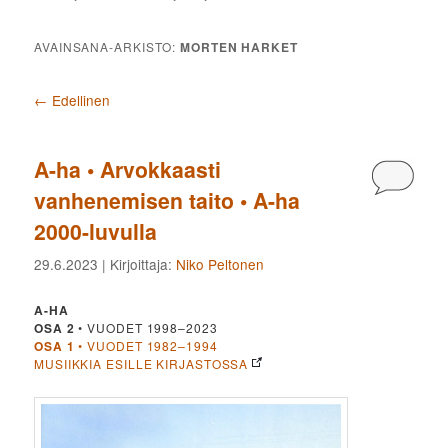
AVAINSANA-ARKISTO:
MORTEN HARKET
Artikkelien selaus
←
Edellinen
A-ha • Arvokkaasti
Kommen
vanhenemisen taito • A-ha
2000-luvulla
29.6.2023
| Kirjoittaja:
Niko Peltonen
A-HA
OSA 2
• VUODET 1998–2023
OSA 1
• VUODET 1982–1994
MUSIIKKIA ESILLE KIRJASTOSSA