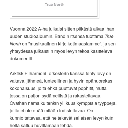
Vuonna 2022 A-ha julkaisi sitten pitkästä aikaa ihan
uuden studioalbumin. Bändin itsensä tuottama
True
North
on ”musikaalinen kirje kotimaastamme”, ja sen
yhteydessä julkaistiin myös levyn tekoa käsittelevä
dokumentti.
Arktisk Filharmoni -orkesterin kanssa tehty levy on
vakava, jähmeä, tunteellinen ja hyvin epänuorekas
kokonaisuus, jolta ehkä puuttuvat pophitit, mutta
jossa on paljon sydämellistä ja rakastettavaa.
Ovathan nämä kuitenkin yli kuusikymppisiä tyyppejä,
joilla ei ole enää mitään todisteltavaa. On
kunnioitettavaa, että he tekevät sellaisen levyn kuin
heitä sattuu huvittamaan tehdä.