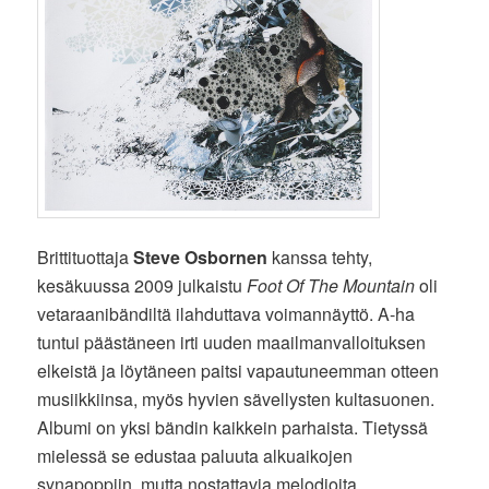
Brittituottaja
Steve Osbornen
kanssa tehty,
kesäkuussa 2009 julkaistu
Foot Of The Mountain
oli
vetaraanibändiltä ilahduttava voimannäyttö. A-ha
tuntui päästäneen irti uuden maailmanvalloituksen
elkeistä ja löytäneen paitsi vapautuneemman otteen
musiikkiinsa, myös hyvien sävellysten kultasuonen.
Albumi on yksi bändin kaikkein parhaista. Tietyssä
mielessä se edustaa paluuta alkuaikojen
synapoppiin, mutta nostattavia melodioita