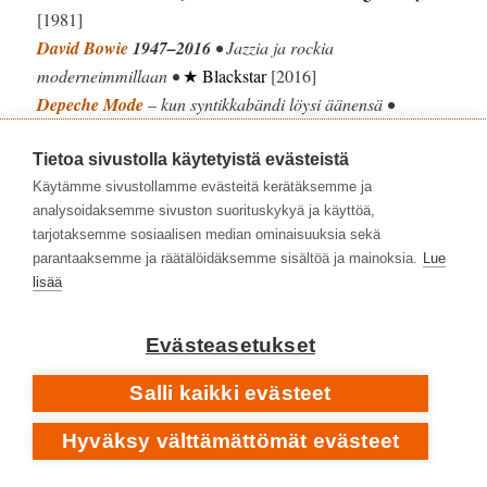
[1981]
David Bowie
1947–2016
• Jazzia ja rockia
moderneimmillaan •
★ Blackstar
[2016]
Depeche Mode
– kun syntikkabändi löysi äänensä •
Construction Time Again
[1983]
Duran Duran
– tie tähtien joukkoon •
Rio
[1982]
Tietoa sivustolla käytetyistä evästeistä
Duran Duran
– iso juttu, unohdettu klassikko •
Big Thing
Käytämme sivustollamme evästeitä kerätäksemme ja
analysoidaksemme sivuston suorituskykyä ja käyttöä,
[1988]
tarjotaksemme sosiaalisen median ominaisuuksia sekä
Lloyd Cole And The Commotions
– debyyttialbumin
parantaaksemme ja räätälöidäksemme sisältöä ja mainoksia.
Lue
herkkyys teki vaikutuksen •
Rattlesnakes
[1984]
lisää
Madonna
– electronican ja elämän äärellä •
Ray Of Light
[1998]
Evästeasetukset
New Order
– vaiston varassa eteenpäin •
Movement
[1981]
Salli kaikki evästeet
Pet Shop Boys
– pop osuu sydämeen •
Behaviour
[1990]
Hyväksy välttämättömät evästeet
Simple Minds
– voimaa ja suurta tunnetta •
Street Fighting
Years
[1989]