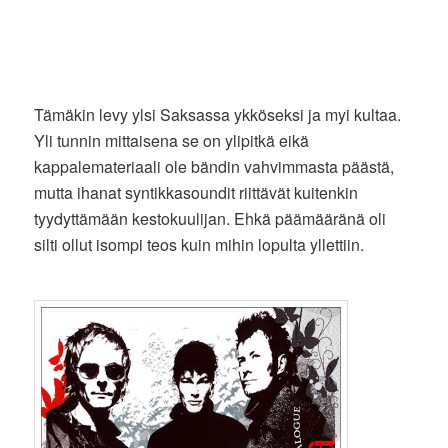
Tämäkin levy ylsi Saksassa ykköseksi ja myi kultaa.
Yli tunnin mittaisena se on ylipitkä eikä
kappalemateriaali ole bändin vahvimmasta päästä,
mutta ihanat syntikkasoundit riittävät kuitenkin
tyydyttämään kestokuulijan. Ehkä päämääränä oli
silti ollut isompi teos kuin mihin lopulta yllettiin.