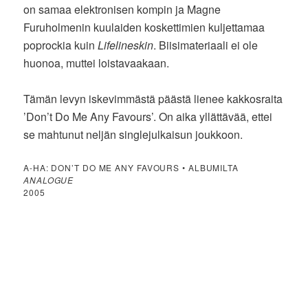
on samaa elektronisen kompin ja Magne
Furuholmenin kuulaiden koskettimien kuljettamaa
poprockia kuin
Lifelineskin
. Biisimateriaali ei ole
huonoa, muttei loistavaakaan.
Tämän levyn iskevimmästä päästä lienee kakkosraita
’Don’t Do Me Any Favours’. On aika yllättävää, ettei
se mahtunut neljän singlejulkaisun joukkoon.
A-HA: DON’T DO ME ANY FAVOURS • ALBUMILTA
ANALOGUE
2005