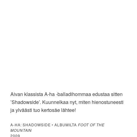
Aivan klassista A-ha -balladihommaa edustaa sitten
’Shadowside’. Kuunnelkaa nyt, miten hienostuneesti
ja ylväästi tuo kertosäe lähtee!
A-HA: SHADOWSIDE • ALBUMILTA
FOOT OF THE
MOUNTAIN
2009