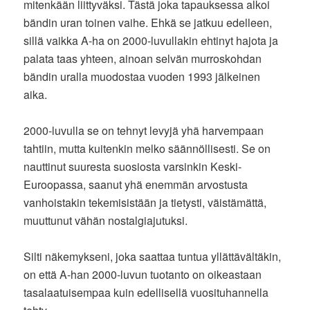
mitenkään liittyväksi. Tästä joka tapauksessa alkoi
bändin uran toinen vaihe. Ehkä se jatkuu edelleen,
sillä vaikka A-ha on 2000-luvullakin ehtinyt hajota ja
palata taas yhteen, ainoan selvän murroskohdan
bändin uralla muodostaa vuoden 1993 jälkeinen
aika.
2000-luvulla se on tehnyt levyjä yhä harvempaan
tahtiin, mutta kuitenkin melko säännöllisesti. Se on
nauttinut suuresta suosiosta varsinkin Keski-
Euroopassa, saanut yhä enemmän arvostusta
vanhoistakin tekemisistään ja tietysti, väistämättä,
muuttunut vähän nostalgiajutuksi.
Silti näkemykseni, joka saattaa tuntua yllättävältäkin,
on että A-han 2000-luvun tuotanto on oikeastaan
tasalaatuisempaa kuin edellisellä vuosituhannella