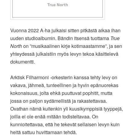
Vuonna 2022 A-ha julkaisi sitten pitkästä aikaa ihan
uuden studioalbumin. Bändin itsensä tuottama
True
North
on ”musikaalinen kirje kotimaastamme”, ja sen
yhteydessä julkaistiin myös levyn tekoa käsittelevä
dokumentti.
Arktisk Filharmoni -orkesterin kanssa tehty levy on
vakava, jähmeä, tunteellinen ja hyvin epänuorekas
kokonaisuus, jolta ehkä puuttuvat pophitit, mutta
jossa on paljon sydämellistä ja rakastettavaa.
Ovathan nämä kuitenkin yli kuusikymppisiä tyyppejä,
joilla ei ole enää mitään todisteltavaa. On
kunnioitettavaa, että he tekevät sellaisen levyn kuin
heitä sattuu huvittamaan tehdä.