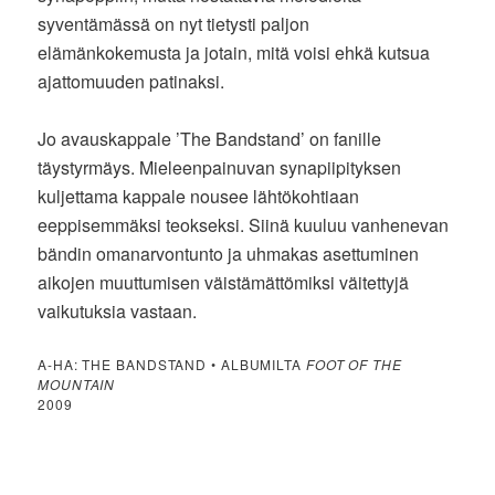
syventämässä on nyt tietysti paljon
elämänkokemusta ja jotain, mitä voisi ehkä kutsua
ajattomuuden patinaksi.
Jo avauskappale ’The Bandstand’ on fanille
täystyrmäys. Mieleenpainuvan synapiipityksen
kuljettama kappale nousee lähtökohtiaan
eeppisemmäksi teokseksi. Siinä kuuluu vanhenevan
bändin omanarvontunto ja uhmakas asettuminen
aikojen muuttumisen väistämättömiksi väitettyjä
vaikutuksia vastaan.
A-HA: THE BANDSTAND • ALBUMILTA
FOOT OF THE
MOUNTAIN
2009