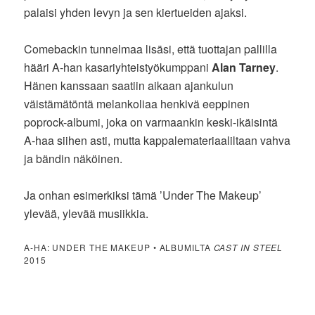
palaisi yhden levyn ja sen kiertueiden ajaksi.
Comebackin tunnelmaa lisäsi, että tuottajan pallilla
hääri A-han kasariyhteistyökumppani
Alan Tarney
.
Hänen kanssaan saatiin aikaan ajankulun
väistämätöntä melankoliaa henkivä eeppinen
poprock-albumi, joka on varmaankin keski-ikäisintä
A-haa siihen asti, mutta kappalemateriaaliltaan vahva
ja bändin näköinen.
Ja onhan esimerkiksi tämä ’Under The Makeup’
ylevää, ylevää musiikkia.
A-HA: UNDER THE MAKEUP • ALBUMILTA
CAST IN STEEL
2015