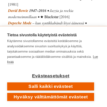
[1981]
David Bowie
1947–2016
• Jazzia ja rockia
moderneimmillaan •
★ Blackstar
[2016]
Depeche Mode
– kun syntikkabändi löysi äänensä •
Construction Time Again
[1983]
Duran Duran
– tie tähtien joukkoon •
Rio
[1982]
Tietoa sivustolla käytetyistä evästeistä
Duran Duran
– iso juttu, unohdettu klassikko •
Big Thing
Käytämme sivustollamme evästeitä kerätäksemme ja
analysoidaksemme sivuston suorituskykyä ja käyttöä,
[1988]
tarjotaksemme sosiaalisen median ominaisuuksia sekä
Lloyd Cole And The Commotions
– debyyttialbumin
parantaaksemme ja räätälöidäksemme sisältöä ja mainoksia.
Lue
herkkyys teki vaikutuksen •
Rattlesnakes
[1984]
lisää
Madonna
– electronican ja elämän äärellä •
Ray Of Light
[1998]
Evästeasetukset
New Order
– vaiston varassa eteenpäin •
Movement
[1981]
Salli kaikki evästeet
Pet Shop Boys
– pop osuu sydämeen •
Behaviour
[1990]
Hyväksy välttämättömät evästeet
Simple Minds
– voimaa ja suurta tunnetta •
Street Fighting
Years
[1989]