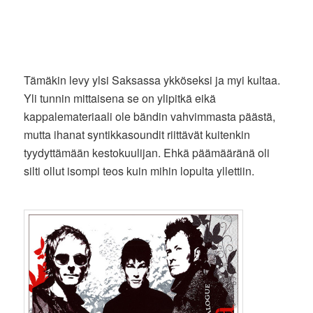
Tämäkin levy ylsi Saksassa ykköseksi ja myi kultaa.
Yli tunnin mittaisena se on ylipitkä eikä
kappalemateriaali ole bändin vahvimmasta päästä,
mutta ihanat syntikkasoundit riittävät kuitenkin
tyydyttämään kestokuulijan. Ehkä päämääränä oli
silti ollut isompi teos kuin mihin lopulta yllettiin.