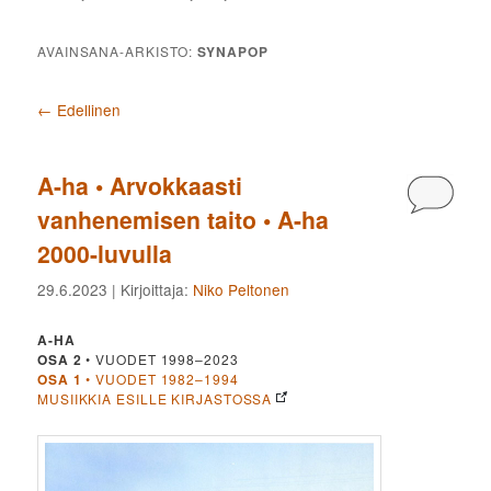
AVAINSANA-ARKISTO:
SYNAPOP
Artikkelien selaus
←
Edellinen
A-ha • Arvokkaasti
Kommen
vanhenemisen taito • A-ha
2000-luvulla
29.6.2023
| Kirjoittaja:
Niko Peltonen
A-HA
OSA 2
• VUODET 1998–2023
OSA 1
• VUODET 1982–1994
MUSIIKKIA ESILLE KIRJASTOSSA