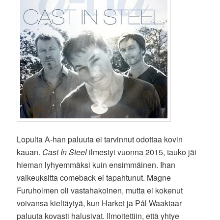
Lopulta A-han paluuta ei tarvinnut odottaa kovin
kauan.
Cast In Steel
ilmestyi vuonna 2015, tauko jäi
hieman lyhyemmäksi kuin ensimmäinen. Ihan
vaikeuksitta comeback ei tapahtunut. Magne
Furuholmen oli vastahakoinen, mutta ei kokenut
voivansa kieltäytyä, kun Harket ja Pål Waaktaar
paluuta kovasti halusivat. Ilmoitettiin, että yhtye