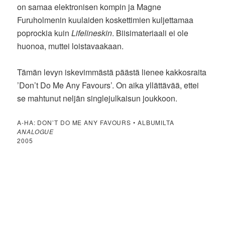
on samaa elektronisen kompin ja Magne
Furuholmenin kuulaiden koskettimien kuljettamaa
poprockia kuin
Lifelineskin
. Biisimateriaali ei ole
huonoa, muttei loistavaakaan.
Tämän levyn iskevimmästä päästä lienee kakkosraita
’Don’t Do Me Any Favours’. On aika yllättävää, ettei
se mahtunut neljän singlejulkaisun joukkoon.
A-HA: DON’T DO ME ANY FAVOURS • ALBUMILTA
ANALOGUE
2005