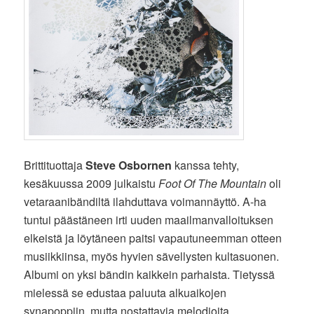
Brittituottaja
Steve Osbornen
kanssa tehty,
kesäkuussa 2009 julkaistu
Foot Of The Mountain
oli
vetaraanibändiltä ilahduttava voimannäyttö. A-ha
tuntui päästäneen irti uuden maailmanvalloituksen
elkeistä ja löytäneen paitsi vapautuneemman otteen
musiikkiinsa, myös hyvien sävellysten kultasuonen.
Albumi on yksi bändin kaikkein parhaista. Tietyssä
mielessä se edustaa paluuta alkuaikojen
synapoppiin, mutta nostattavia melodioita