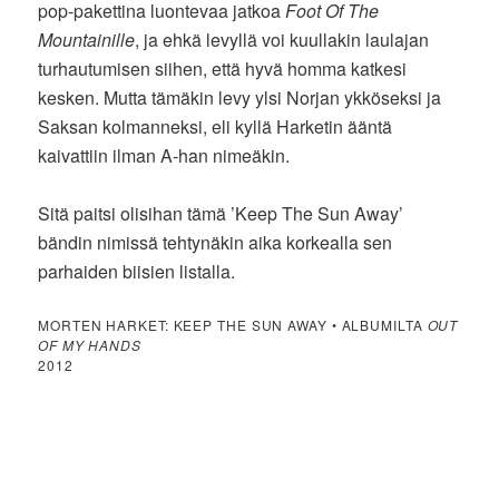
pop-pakettina luontevaa jatkoa
Foot Of The
Mountainille
, ja ehkä levyllä voi kuullakin laulajan
turhautumisen siihen, että hyvä homma katkesi
kesken. Mutta tämäkin levy ylsi Norjan ykköseksi ja
Saksan kolmanneksi, eli kyllä Harketin ääntä
kaivattiin ilman A-han nimeäkin.
Sitä paitsi olisihan tämä ’Keep The Sun Away’
bändin nimissä tehtynäkin aika korkealla sen
parhaiden biisien listalla.
MORTEN HARKET: KEEP THE SUN AWAY • ALBUMILTA
OUT
OF MY HANDS
2012