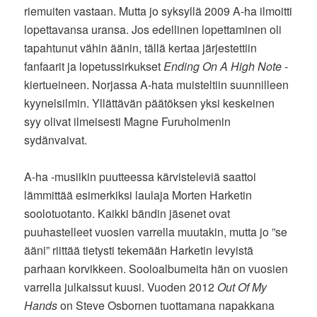
riemuiten vastaan. Mutta jo syksyllä 2009 A-ha ilmoitti
lopettavansa uransa. Jos edellinen lopettaminen oli
tapahtunut vähin äänin, tällä kertaa järjestettiin
fanfaarit ja lopetussirkukset
Ending On A High Note
-
kiertueineen. Norjassa A-hata muisteltiin suunnilleen
kyynelsilmin. Yllättävän päätöksen yksi keskeinen
syy olivat ilmeisesti Magne Furuholmenin
sydänvaivat.
A-ha -musiikin puutteessa kärvisteleviä saattoi
lämmittää esimerkiksi laulaja Morten Harketin
soolotuotanto. Kaikki bändin jäsenet ovat
puuhastelleet vuosien varrella muutakin, mutta jo ”se
ääni” riittää tietysti tekemään Harketin levyistä
parhaan korvikkeen. Sooloalbumeita hän on vuosien
varrella julkaissut kuusi. Vuoden 2012
Out Of My
Hands
on Steve Osbornen tuottamana napakkana