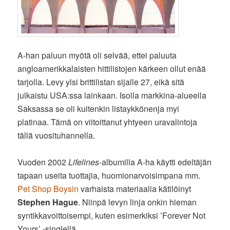
A-han paluun myötä oli selvää, ettei paluuta
angloamerikkalaisten hittilistojen kärkeen ollut enää
tarjolla. Levy ylsi brittilistan sijalle 27, eikä sitä
julkaistu USA:ssa lainkaan. Isolla markkina-alueella
Saksassa se oli kuitenkin listaykkönenja myi
platinaa. Tämä on viitoittanut yhtyeen uravalintoja
tällä vuosituhannella.
Vuoden 2002
Lifelines
-albumilla A-ha käytti edeltäjän
tapaan useita tuottajia, huomionarvoisimpana mm.
Pet Shop Boysin
varhaista materiaalia kätilöinyt
Stephen Hague
. Niinpä levyn linja onkin hieman
syntikkavoittoisempi, kuten esimerkiksi ’Forever Not
Yours’ -singlellä.