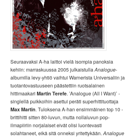
Seuraavaksi A-ha laittoi vielä isompia panoksia
kehiin: marraskuussa 2005 julkaistulla
Analogue
-
albumilla levy-yhtiö vaihtui Warnerista Universaliin ja
tuotantovastuuseen päästettiin ruotsalainen
hittimaakari
Martin Terefe
. ’Analogue (All I Want)’ -
singlellä puikkoihin asettui peräti superhittituottaja
Max Martin
. Tuloksena A-han ensimmäinen top 10 -
brittihitti sitten 80-luvun, mutta nollaluvun pop-
ilmapiiriin norjalaiset eivät olisi luontevasti
solahtaneet, eikä sitä onneksi yritettykään.
Analogue