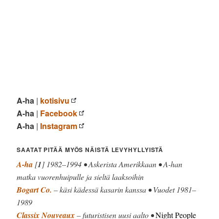
A-ha
|
kotisivu
A-ha
|
Facebook
A-ha
|
Instagram
SAATAT PITÄÄ MYÖS NÄISTÄ LEVYHYLLYISTÄ
A-ha
[
1
] 1982–1994 • Askerista Amerikkaan • A-han
matka vuorenhuipulle ja sieltä laaksoihin
Bogart Co.
– käsi kädessä kasarin kanssa • Vuodet 1981–
1989
Classix Nouveaux
– futuristisen uusi aalto •
Night People