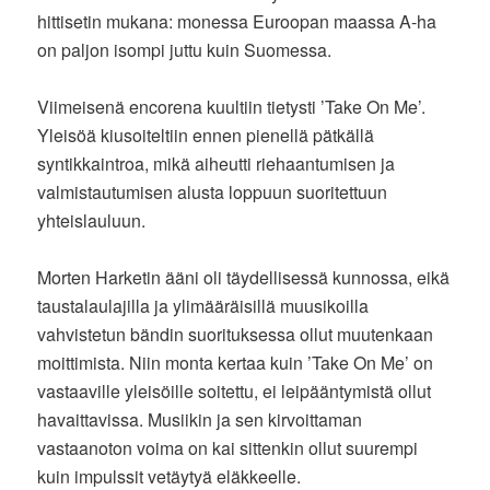
hittisetin mukana: monessa Euroopan maassa A-ha
on paljon isompi juttu kuin Suomessa.
Viimeisenä encorena kuultiin tietysti ’Take On Me’.
Yleisöä kiusoiteltiin ennen pienellä pätkällä
syntikkaintroa, mikä aiheutti riehaantumisen ja
valmistautumisen alusta loppuun suoritettuun
yhteislauluun.
Morten Harketin ääni oli täydellisessä kunnossa, eikä
taustalaulajilla ja ylimääräisillä muusikoilla
vahvistetun bändin suorituksessa ollut muutenkaan
moittimista. Niin monta kertaa kuin ’Take On Me’ on
vastaaville yleisöille soitettu, ei leipääntymistä ollut
havaittavissa. Musiikin ja sen kirvoittaman
vastaanoton voima on kai sittenkin ollut suurempi
kuin impulssit vetäytyä eläkkeelle.