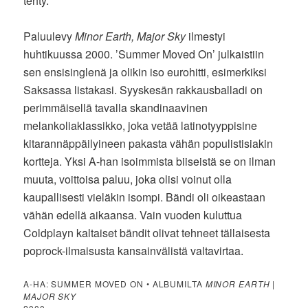
tehty.
Paluulevy
Minor Earth, Major Sky
ilmestyi
huhtikuussa 2000. ’Summer Moved On’ julkaistiin
sen ensisinglenä ja olikin iso eurohitti, esimerkiksi
Saksassa listakasi. Syyskesän rakkausballadi on
perimmäisellä tavalla skandinaavinen
melankoliaklassikko, joka vetää latinotyyppisine
kitarannäppäilyineen pakasta vähän populistisiakin
kortteja. Yksi A-han isoimmista biiseistä se on ilman
muuta, voittoisa paluu, joka olisi voinut olla
kaupallisesti vieläkin isompi. Bändi oli oikeastaan
vähän edellä aikaansa. Vain vuoden kuluttua
Coldplayn kaltaiset bändit olivat tehneet tällaisesta
poprock-ilmaisusta kansainvälistä valtavirtaa.
A-HA: SUMMER MOVED ON • ALBUMILTA
MINOR EARTH |
MAJOR SKY