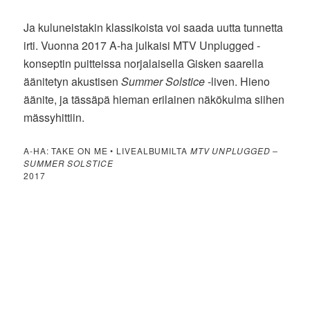
Ja kuluneistakin klassikoista voi saada uutta tunnetta
irti. Vuonna 2017 A-ha julkaisi MTV Unplugged -
konseptin puitteissa norjalaisella Gisken saarella
äänitetyn akustisen
Summer Solstice
-liven. Hieno
äänite, ja tässäpä hieman erilainen näkökulma siihen
mässyhittiin.
A-HA: TAKE ON ME • LIVEALBUMILTA
MTV UNPLUGGED –
SUMMER SOLSTICE
2017