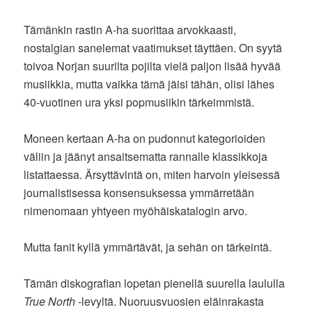
Tämänkin rastin A-ha suorittaa arvokkaasti,
nostalgian sanelemat vaatimukset täyttäen. On syytä
toivoa Norjan suurilta pojilta vielä paljon lisää hyvää
musiikkia, mutta vaikka tämä jäisi tähän, olisi lähes
40-vuotinen ura yksi popmusiikin tärkeimmistä.
Moneen kertaan A-ha on pudonnut kategorioiden
väliin ja jäänyt ansaitsematta rannalle klassikkoja
listattaessa. Ärsyttävintä on, miten harvoin yleisessä
journalistisessa konsensuksessa ymmärretään
nimenomaan yhtyeen myöhäiskatalogin arvo.
Mutta fanit kyllä ymmärtävät, ja sehän on tärkeintä.
Tämän diskografian lopetan pienellä suurella laululla
True North
-levyltä. Nuoruusvuosien eläinrakasta