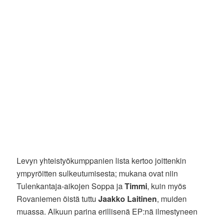
Levyn yhteistyökumppanien lista kertoo joittenkin
ympyröitten sulkeutumisesta; mukana ovat niin
Tulenkantaja-aikojen Soppa ja
Timmi
, kuin myös
Rovaniemen öistä tuttu
Jaakko Laitinen
, muiden
muassa. Alkuun parina erillisenä EP:nä ilmestyneen