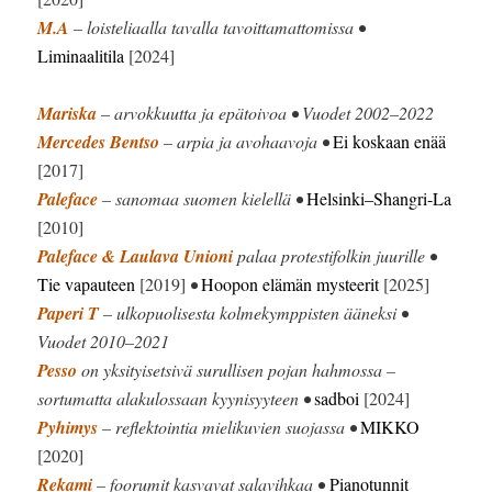
M.A
– loisteliaalla tavalla tavoittamattomissa •
Liminaalitila
[2024]
Mariska
– arvokkuutta ja epätoivoa • Vuodet 2002–2022
Mercedes Bentso
– arpia ja avohaavoja •
Ei koskaan enää
[2017]
Paleface
– sanomaa suomen kielellä •
Helsinki–Shangri-La
[2010]
Paleface & Laulava Unioni
palaa protestifolkin juurille •
Tie vapauteen
[2019]
•
Hoopon elämän mysteerit
[2025]
Paperi T
– ulkopuolisesta kolmekymppisten ääneksi •
Vuodet 2010–2021
Pesso
on yksityisetsivä surullisen pojan hahmossa –
sortumatta alakulossaan kyynisyyteen •
sadboi
[2024]
Pyhimys
– reflektointia mielikuvien suojassa •
MIKKO
[2020]
Rekami
– foorumit kasvavat salavihkaa •
Pianotunnit