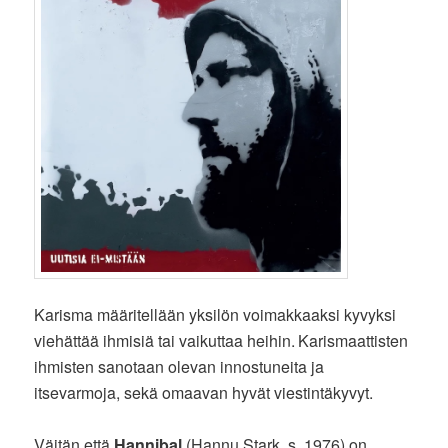
Karisma määritellään yksilön voimakkaaksi kyvyksi
viehättää ihmisiä tai vaikuttaa heihin.
Karismaattisten
ihmisten sanotaan olevan innostuneita ja
itsevarmoja, sekä omaavan hyvät viestintäkyvyt.
Väitän että
Hannibal
(Hannu Stark, s. 1976) on