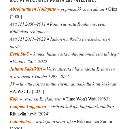
SAATAT PITÄÄ MYÖS NÄISTÄ LEVYHYLLYISTÄ
Absoluuttinen Nollapiste
– popmusiikkia, tavallaan •
Olos
[2000]
Asa
[
1
] 2000–2011 • Roihuvuoresta Rouhuvuoreen,
Rähinästä rentouteen
Asa
[
2
] 2011–2022 • Jatkojen jatkoilta perustekemisen
pariin
Eevil Stöö
– kuinka hiisaavasta hiihtopipomiehestä tuli legit
• Vuodet 2002–2022
Juhani Saksikäsi
– Verbaalisesta lihavuudesta Erilaiseen
avaruuteen • Vuodet 1997–2024
JV
– luvatta poissa mutta enemmän paikalla kuin koskaan
•
A.W.O.L.
[2025]
Kojo
– revanssi Englannissa •
Time Won’t Wait
[1983]
Laupias Tolppanen
– sisäisiä kaikuja laajalla skaalalla •
Riittävän hyvä
[2024]
Lähiöbotox
– arpia ja avohaavoja •
Rikkinäinen Suomi
[2020]