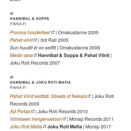
💿
HANNIBAL & SOPPA
FINNA.FI
Promoa huudeilles!
| Omakustanne 2005
Pahat viinit
| 3rd Rail 2005
Sun huudit ei oo seiffit
| Omakustanne 2006
Meiän asia
Hannibal & Soppa & Pahat Viinit
|
Joku Roti Records 2007
💿
HANNIBAL & JOKU ROTI MAFIA
FINNA.FI
Pahat Viinit esittää: Streets of Nekala
| Joku Roti
Records 2009
Ad Portas
| Joku Roti Records 2010
Viimiseen hengenvetoon
| Monsp Records 2011
Joku Roti Mafia
Joku Roti Mafia
| Monsp 2017