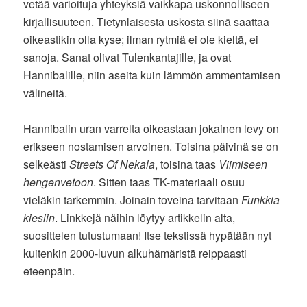
vetää varioituja yhteyksiä vaikkapa uskonnolliseen
kirjallisuuteen. Tietynlaisesta uskosta siinä saattaa
oikeastikin olla kyse; ilman rytmiä ei ole kieltä, ei
sanoja. Sanat olivat Tulenkantajille, ja ovat
Hannibalille, niin aseita kuin lämmön ammentamisen
välineitä.
Hannibalin uran varrelta oikeastaan jokainen levy on
erikseen nostamisen arvoinen. Toisina päivinä se on
selkeästi
Streets Of Nekala
, toisina taas
Viimiseen
hengenvetoon
. Sitten taas TK-materiaali osuu
vieläkin tarkemmin. Joinain toveina tarvitaan
Funkkia
kiesiin
. Linkkejä näihin löytyy artikkelin alta,
suosittelen tutustumaan! Itse tekstissä hypätään nyt
kuitenkin 2000-luvun alkuhämäristä reippaasti
eteenpäin.