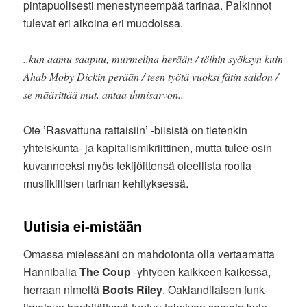
pintapuolisesti menestyneempää tarinaa. Palkinnot
tulevat eri aikoina eri muodoissa.
..kun aamu saapuu, murmelina herään / töihin syöksyn kuin
Ahab Moby Dickin perään / teen työtä vuoksi fätin saldon /
se määrittää mut, antaa ihmisarvon..
Ote ’Rasvattuna rattaisiin’ -biisistä on tietenkin
yhteiskunta- ja kapitalismikriittinen, mutta tulee osin
kuvanneeksi myös tekijöittensä oleellista roolia
musiikillisen tarinan kehityksessä.
Uutisia ei-mistään
Omassa mielessäni on mahdotonta olla vertaamatta
Hannibalia
The Coup
-yhtyeen kaikkeen kaikessa,
herraan nimeltä
Boots Riley
. Oaklandilaisen funk-