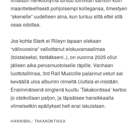
ilmaisun henkilöitymä tuntuu toimivan samoin kuin
maantieteellisesti pohjoisempi kollegansa, ilmestyen
“skenelle” uudelleen aina, kun tuntuu siltä ettei sitä
osaa odottaa.
Jos kohta Stark ei Rileyn tapaan olekaan
“välivuosina” valloittanut elokuvamaailmaa
(toistaiseksi, tietääkseni..), on vuonna 2025 ollut
jälleen aika perusmuotoiselle räpille. Vanhaan
luottotalliinsa, 3rd Rail Musicille palannut veturi sai
keväällä ulos albumin nimeltä
Uutisia ei-mistään
.
Ensimmäisenä singlenä kuultu ’Takakontissa’ kertoo
jo otsikollaan paljon, ja läpsäisee hansikkaalla
viimeisetkin epäilykset heti ensi iskuistaan.
HANNIBAL: TAKAKONTISSA