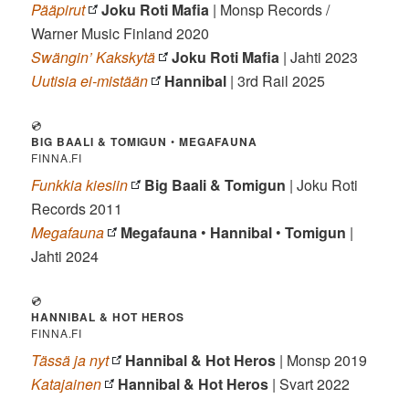
Pääpirut
Joku Roti Mafia
| Monsp Records /
Warner Music Finland 2020
Swängin’ Kakskytä
Joku Roti Mafia
| Jahti 2023
Uutisia ei-mistään
Hannibal
| 3rd Rail 2025
💿
BIG BAALI & TOMIGUN
•
MEGAFAUNA
FINNA.FI
Funkkia kiesiin
Big Baali & Tomigun
| Joku Roti
Records 2011
Megafauna
Megafauna
•
Hannibal
•
Tomigun
|
Jahti 2024
💿
HANNIBAL & HOT HEROS
FINNA.FI
Tässä ja nyt
Hannibal & Hot Heros
| Monsp 2019
Katajainen
Hannibal & Hot Heros
| Svart 2022