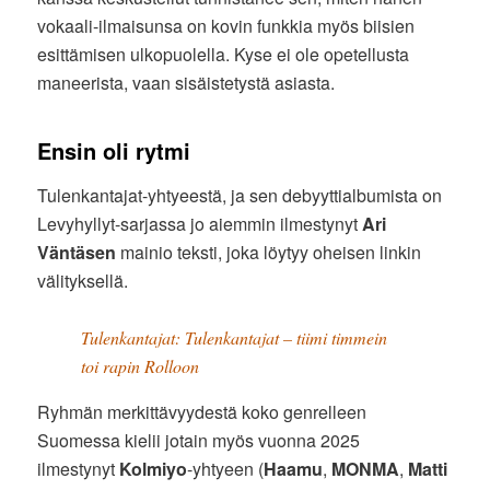
vokaali-ilmaisunsa on kovin funkkia myös biisien
esittämisen ulkopuolella. Kyse ei ole opetellusta
maneerista, vaan sisäistetystä asiasta.
Ensin oli rytmi
Tulenkantajat-yhtyeestä, ja sen debyyttialbumista on
Levyhyllyt-sarjassa jo aiemmin ilmestynyt
Ari
Väntäsen
mainio teksti, joka löytyy oheisen linkin
välityksellä.
Tulenkantajat: Tulenkantajat – tiimi timmein
toi rapin Rolloon
Ryhmän merkittävyydestä koko genrelleen
Suomessa kielii jotain myös vuonna 2025
ilmestynyt
Kolmiyo
-yhtyeen (
Haamu
,
MONMA
,
Matti