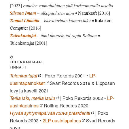
[2023]
esittelee voimahahmon yhä korkeammalla tasolla
Silvana Imam
– ulkopuolisten ääni •
Naturkraft
[2016]
Tommi Liimatta
– kasvutarinan kolmas luku •
Rokokoo
Computer
[2016]
Tulenkantajat
– tiimi timmein toi rapin Rolloon •
Tulenkantajat [2001]
💿
TULENKANTAJAT
FINNA.FI
Tulenkantajat
| Poko Rekords 2001 •
LP-
uusintapainokset
Svart Records 2019 & Lipposen
levy ja kasetti 2021
Teillä laki, meillä laulu
| Poko Rekords 2002 •
LP-
uusintapainos
Rolling Records 2020
Hyvää syntymäpäivää rouva presidentti
| Poko
Rekords 2003 •
2LP-uusintapainos
Svart Records
2023