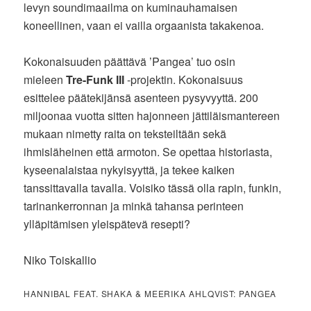
levyn soundimaailma on kuminauhamaisen
koneellinen, vaan ei vailla orgaanista takakenoa.
Kokonaisuuden päättävä ’Pangea’ tuo osin
mieleen
Tre-Funk III
-projektin. Kokonaisuus
esittelee päätekijänsä asenteen pysyvyyttä. 200
miljoonaa vuotta sitten hajonneen jättiläismantereen
mukaan nimetty raita on teksteiltään sekä
ihmisläheinen että armoton. Se opettaa historiasta,
kyseenalaistaa nykyisyyttä, ja tekee kaiken
tanssittavalla tavalla. Voisiko tässä olla rapin, funkin,
tarinankerronnan ja minkä tahansa perinteen
ylläpitämisen yleispätevä resepti?
Niko Toiskallio
HANNIBAL FEAT. SHAKA & MEERIKA AHLQVIST: PANGEA