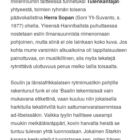
millenniumin taitteessa tunnetuksi
Tulenkantajat
-
yhtyeestä, toimien ryhmän toisena
päävokalistina
Herra Sopan
(Soni Yli-Suvanto, s.
1977)
ohella. Yleensä Hannibalista puhuttaessa
nostetaan esiin ilmansuunnista nimenomaan
pohjoinen, mutta siinä ei ole lainkaan koko kuva. Jos
kohta murre varsinkin alkuaikoina oli lappilaisuuteen
painottuvaa, on musiikillinen, siis myös tekstejä
rytmittävä ulottuvuus perua melko lailla toisaalta.
Soulin ja länsiafrikkalaisen rytmimusiikin pohjille
rakentunut funk ei ole ‘Baalin tekemisissä vain
mukavana etikettinä, vaan kuuluu niin jokaisella
harkitulla tekstirivillä kuin sattumanvaraisemmissa
ad-libeissäkin. Vaikka tyylin hallitsee useampi
muukin meikäläisräppäri, kovin harvalta heistä se
tuntuu tulevan yhtä luonnostaan. Jokainen Starkin
kanssa keskustellut tunnistanee sen, miten hänen