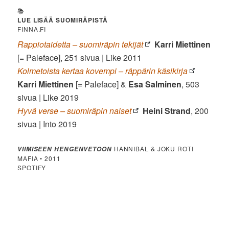
📚
LUE LISÄÄ SUOMIRÄPISTÄ
FINNA.FI
Rappiotaidetta – suomiräpin tekijät
Karri Miettinen
[= Paleface], 251 sivua | Like 2011
Kolmetoista kertaa kovempi – räppärin käsikirja
Karri Miettinen
[= Paleface] &
Esa Salminen
, 503
sivua | Like 2019
Hyvä verse – suomiräpin naiset
Heini Strand
, 200
sivua | Into 2019
HANNIBAL & JOKU ROTI
VIIMISEEN HENGENVETOON
MAFIA • 2011
SPOTIFY