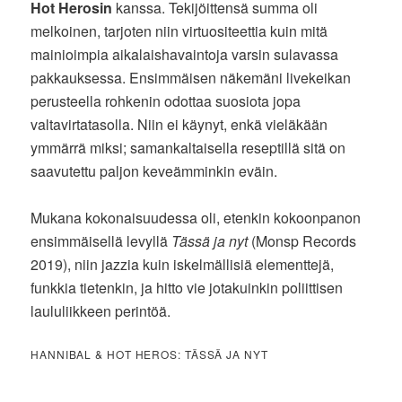
Hot Herosin
kanssa. Tekijöittensä summa oli
melkoinen, tarjoten niin virtuositeettia kuin mitä
mainioimpia aikalaishavaintoja varsin sulavassa
pakkauksessa. Ensimmäisen näkemäni livekeikan
perusteella rohkenin odottaa suosiota jopa
valtavirtatasolla. Niin ei käynyt, enkä vieläkään
ymmärrä miksi; samankaltaisella reseptillä sitä on
saavutettu paljon keveämminkin eväin.
Mukana kokonaisuudessa oli, etenkin kokoonpanon
ensimmäisellä levyllä
Tässä ja nyt
(Monsp Records
2019), niin jazzia kuin iskelmällisiä elementtejä,
funkkia tietenkin, ja hitto vie jotakuinkin poliittisen
laululiikkeen perintöä.
HANNIBAL & HOT HEROS: TÄSSÄ JA NYT