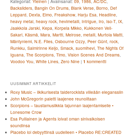
Kategoriat:
Yleinen
|
Avainsanat:
09
,
1986
,
AC/DC
,
Backsliders
,
Bangin On Drums
,
Blank Verse
,
Borno
,
Def
Leppard
,
Dexta
,
Elmo
,
Freakshow
,
Harju Esa
,
Headline
,
heavy metal
,
heavy rock
,
hevimetalli
,
Intrigue
,
Iro
,
Iso-T
,
IX
,
Jaakkola Jarski
,
Kepa
,
Korpela Mikko
,
Kukkonen Veli-
Sakari
,
Käsmä
,
Mara
,
Martti
,
Melrose
,
metalli
,
Murtola Matti
,
Mäntyniemi
,
N.E. Files
,
Osbourne Ozzy
,
Peer Günt
,
rock
,
Runkku
,
Salmirinne Keijo
,
Smack
,
suomihevi
,
The Nights Of
Iguana
,
The Scorpions
,
Timo
,
Vision Scenes And Dreams
,
Voodoo You
,
White Lines
,
Zero Nine
|
kommentti
1
UUSIMMAT ARTIKKELIT
Roxy Music – ilkikurisesta taiderockista viileään eleganssiin
John McGregorin paletti laajenee reunoiltaan
Scorpions – taustamusiikkia tajunnan laajentamiselle •
Lonesome Crow
Esa Pulliainen ja Agents loivat oman sinivalkoisen
soundinsa
Placebo loi debyyttinsä uudelleen • Placebo RE:CREATED