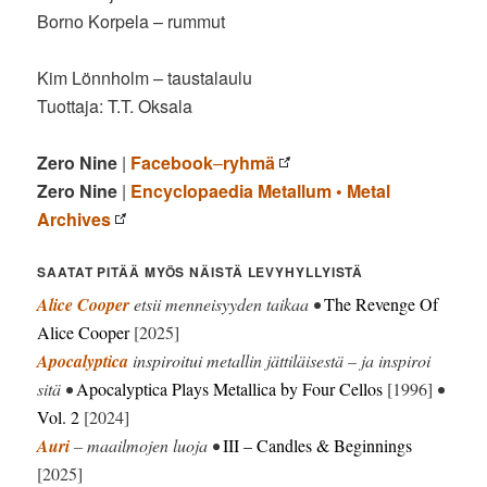
Borno Korpela – rummut
Kim Lönnholm – taustalaulu
Tuottaja: T.T. Oksala
Zero Nine
|
Facebook
–
ryhmä
Zero Nine
|
Encyclopaedia Metallum • Metal
Archives
SAATAT PITÄÄ MYÖS NÄISTÄ LEVYHYLLYISTÄ
Alice Cooper
etsii menneisyyden taikaa •
The Revenge Of
Alice Cooper
[2025]
Apocalyptica
inspiroitui metallin jättiläisestä – ja inspiroi
sitä •
Apocalyptica Plays Metallica by Four Cellos
[1996]
•
Vol. 2
[2024]
Auri
– maailmojen luoja •
III – Candles & Beginnings
[2025]