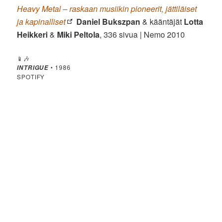
Heavy Metal – raskaan musiikin pioneerit, jättiläiset
ja kapinalliset
Daniel Bukszpan
& kääntäjät
Lotta
Heikkeri
&
Miki Peltola
, 336 sivua | Nemo 2010
📱🎶
• 1986
INTRIGUE
SPOTIFY