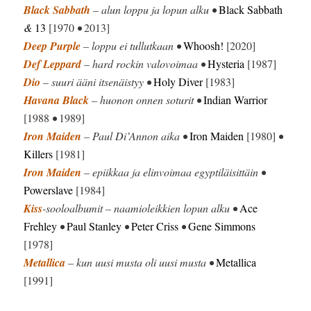
Black Sabbath
– alun loppu ja lopun alku •
Black Sabbath
&
13
[1970
•
2013]
Deep Purple
– loppu ei tullutkaan •
Whoosh!
[2020]
Def Leppard
– hard rockin valovoimaa •
Hysteria
[1987]
Dio
– suuri ääni itsenäistyy •
Holy Diver
[1983]
Havana Black
– huonon onnen soturit •
Indian Warrior
[1988
•
1989]
Iron Maiden
– Paul Di’Annon aika •
Iron Maiden
[1980]
•
Killers
[1981]
Iron Maiden
– epiikkaa ja elinvoimaa egyptiläisittäin •
Powerslave
[1984]
Kiss
-sooloalbumit – naamioleikkien lopun alku •
Ace
Frehley
•
Paul Stanley
•
Peter Criss
•
Gene Simmons
[1978]
Metallica
– kun uusi musta oli uusi musta •
Metallica
[1991]