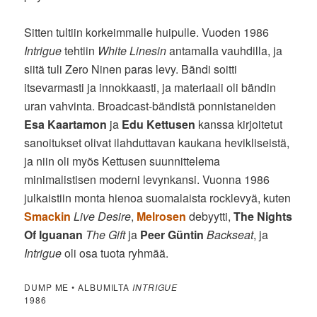
Sitten tultiin korkeimmalle huipulle. Vuoden 1986
Intrigue
tehtiin
White Linesin
antamalla vauhdilla, ja
siitä tuli Zero Ninen paras levy. Bändi soitti
itsevarmasti ja innokkaasti, ja materiaali oli bändin
uran vahvinta. Broadcast-bändistä ponnistaneiden
Esa Kaartamon
ja
Edu Kettusen
kanssa kirjoitetut
sanoitukset olivat ilahduttavan kaukana hevikliseistä,
ja niin oli myös Kettusen suunnittelema
minimalistisen moderni levynkansi. Vuonna 1986
julkaistiin monta hienoa suomalaista rocklevyä, kuten
Smackin
Live Desire
,
Melrosen
debyytti,
The Nights
Of Iguanan
The Gift
ja
Peer Güntin
Backseat
, ja
Intrigue
oli osa tuota ryhmää.
DUMP ME • ALBUMILTA
INTRIGUE
1986