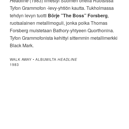
Headline
(1983) ilmestyi Suomen ohella Ruotsissa
Tyfon Grammofon -levy-yhtiön kautta. Tukholmassa
tehdyn levyn tuotti
Börje ”The Boss” Forsberg
,
ruotsalainen metallimoguli, jonka poika Thomas
Forsberg muistetaan Bathory-yhtyeen Quorthonina.
Tyfon Grammofonista kehittyi sittemmin metallimerkki
Black Mark.
WALK AWAY • ALBUMILTA
HEADLINE
1983