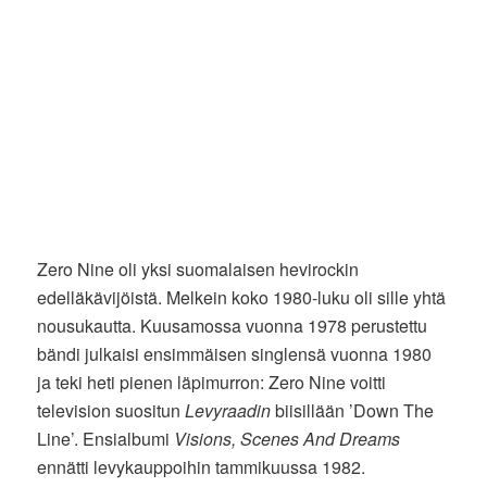
Zero Nine oli yksi suomalaisen hevirockin
edelläkävijöistä. Melkein koko 1980-luku oli sille yhtä
nousukautta. Kuusamossa vuonna 1978 perustettu
bändi julkaisi ensimmäisen singlensä vuonna 1980
ja teki heti pienen läpimurron: Zero Nine voitti
television suositun
Levyraadin
biisillään ’Down The
Line’. Ensialbumi
Visions, Scenes And Dreams
ennätti levykauppoihin tammikuussa 1982.