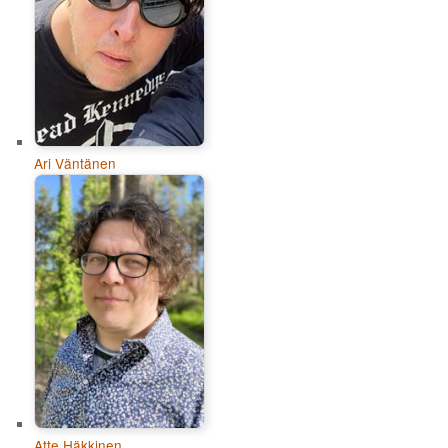
Ari Väntänen
Atte Häkkinen