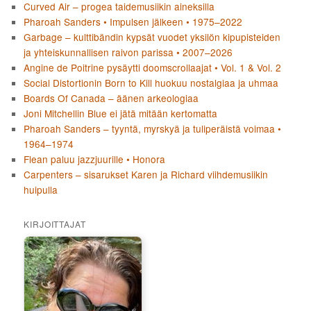
Curved Air – progea taidemusiikin aineksilla
Pharoah Sanders • Impulsen jälkeen • 1975–2022
Garbage – kulttibändin kypsät vuodet yksilön kipupisteiden
ja yhteiskunnallisen raivon parissa • 2007–2026
Angine de Poitrine pysäytti doomscrollaajat • Vol. 1 & Vol. 2
Social Distortionin Born to Kill huokuu nostalgiaa ja uhmaa
Boards Of Canada – äänen arkeologiaa
Joni Mitchellin Blue ei jätä mitään kertomatta
Pharoah Sanders – tyyntä, myrskyä ja tuliperäistä voimaa •
1964–1974
Flean paluu jazzjuurille • Honora
Carpenters – sisarukset Karen ja Richard viihdemusiikin
huipulla
KIRJOITTAJAT