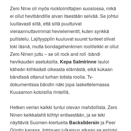
Zero Nine oli myös rocktoimittajien suosiossa, mikä
ei ollut hevibändille aivan itsestään selvää. Se johtui
luultavasti siitä, että siitä puuttuivat
vieraannuttavimmat hevielementit, kuten synkkä
pullistelu. Lajityyppiin kuuluvat suuret tunteet olivat
toki läsnä, mutta bondagehenkinen roolileikki ei ollut
Zero Ninen juttu – se oli rock and roll -bändi
hevikauden asetuksilla.
Kepa Salmirinne
lauloi
käheän kiihkeästi oikeasta elämästä, eikä kukaan
bändissä ottanut turhan totista roolia. Tv-
dokumentissa bändin näki jopa laskettelemassa
Kuusamon kotoisilla rinteillä.
Hetken verran kaikki tuntui olevan mahdollista. Zero
Ninen keikkatahti kiihtyi entisestään, ja se teki
näyttäviä Suomen-kiertueita
Backslidersin
ja Peer
Güntin kanssa.
Intriguen
julkaisun aikaan se esiintyi