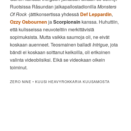
Ruotsissa Råsundan jalkapallostadionilla
Monsters
Of Rock
-jättikonsertissa yhdessä
Def Leppardin
,
Ozzy Osbournen
ja
Scorpionsin
kanssa. Huhuttiin,
että kulisseissa neuvoteltiin merkittävistä
sopimuksista. Mutta vaikka saumoja oli, ne eivät
koskaan auenneet. Teosmainen balladi
Intrigue
, jota
bändi ei koskaan soittanut keikoilla, oli erikoinen
valinta videobiisiksi. Eikä se videokaan oikein
toiminut.
ZERO NINE • KUUSI HEAVYROKKARIA KUUSAMOSTA