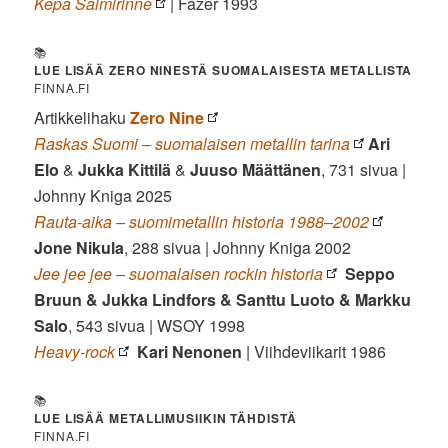
Kepa Salmirinne
| Fazer 1993
📚
LUE LISÄÄ ZERO NINESTÄ SUOMALAISESTA METALLISTA
FINNA.FI
Artikkelihaku
Zero Nine
Raskas Suomi – suomalaisen metallin tarina
Ari
Elo
&
Jukka Kittilä
&
Juuso Määttänen
, 731 sivua |
Johnny Kniga 2025
Rauta-aika – suomimetallin historia 1988–2002
Jone Nikula
, 288 sivua | Johnny Kniga 2002
Jee jee jee – suomalaisen rockin historia
Seppo
Bruun & Jukka Lindfors & Santtu Luoto & Markku
Salo
, 543 sivua | WSOY 1998
Heavy-rock
Kari Nenonen
|
Viihdeviikarit 1986
📚
LUE LISÄÄ METALLIMUSIIKIN TÄHDISTÄ
FINNA.FI