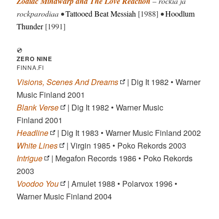
Zodiac Mindwarp and The Love Reaction
–
rockia ja
rockparodiaa •
Tattooed Beat Messiah
[1988]
•
Hoodlum
Thunder
[1991]
💿
ZERO NINE
FINNA.FI
Visions, Scenes And Dreams
| Dig It 1982 • Warner
Music Finland 2001
Blank Verse
| Dig It 1982 • Warner Music
Finland 2001
Headline
| Dig It 1983 • Warner Music Finland 2002
White Lines
| Virgin 1985 • Poko Rekords 2003
Intrigue
| Megafon Records 1986 • Poko Rekords
2003
Voodoo You
| Amulet 1988 • Polarvox 1996 •
Warner Music Finland 2004