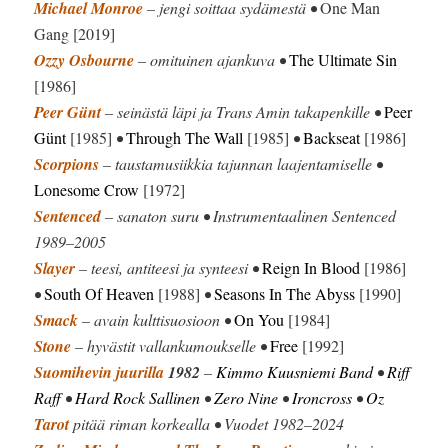
Michael Monroe
– jengi soittaa sydämestä •
One Man
Gang [2019]
Ozzy Osbourne
– omituinen ajankuva •
The Ultimate Sin
[1986]
Peer Günt
– seinästä läpi ja Trans Amin takapenkille •
Peer
Günt
[1985]
•
Through The Wall
[1985]
•
Backseat
[1986]
Scorpions
– taustamusiikkia tajunnan laajentamiselle •
Lonesome Crow
[1972]
Sentenced
– sanaton suru • Instrumentaalinen Sentenced
1989–2005
Slayer
– teesi, antiteesi ja synteesi •
Reign In Blood
[1986]
•
South Of Heaven
[1988]
•
Seasons In The Abyss
[1990]
Smack
– avain kulttisuosioon •
On You
[1984]
Stone
– hyvästit vallankumoukselle •
Free
[1992]
Suomihevin juurilla
1982
–
Kimmo Kuusniemi Band
•
Riff
Raff
•
Hard Rock Sallinen
•
Zero Nine
•
Ironcross
•
Oz
Tarot
pitää riman korkealla • Vuodet 1982–2024