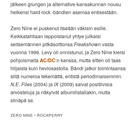
jälkeen grungen ja alternative-kansakunnan nousu
heikensi hard rock -bändien asemaa entisestään.
Zero Nine ei puskenut itseään väkisin esille.
Keikkatahtiaan leppoistanut yhtye julkaisi
seitsemännen pitkäsoittonsa
Freakshown
vasta
vuonna 1996. Levy oli onnistunut, ja Zero Nine kiersi
pohjoismaita
AC/DC
:n kanssa, mutta sitten oli taas
hiljaista kuin heviosastolla. Bändi jatkoi toimintaansa
siitä numeroa tekemättä, entistä periodimaisemmin.
N.E. Files
(2004) ja
IX
(2009) saivat positiivisia
arvosteluja ja näkyivät albumilistallakin, mutta
siinäpä se.
ZERO NINE • ROCKPERRY