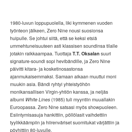
1980-luvun loppupuolella, liki kymmenen vuoden
työnteon jälkeen, Zero Nine nousi suosionsa
huipulle. Se johtui siitä, että se keksi etsiä
ummehtuneisuuteen asti klassisen soundinsa tilalle
jotakin raikkaampaa. Tuottaja
T.T. Oksalan
suuri
signature-soundi sopi hevibändille, ja Zero Nine
päivitti kitara- ja kosketinosastonsa
ajanmukaisemmaksi. Samaan aikaan muuttui moni
muukin asia. Bändi ryhtyi yhteistyöhön
monikansallisen Virgin-yhtiön kanssa, ja neljäs
albumi
White Lines
(1985) tuli myyntiin muuallakin
Euroopassa. Zero Nine satsasi myös showpuoleen.
Esiintymisasuja hankittiin, pöllölasit vaihdettiin
tyylikkäämpiin ja hiirenväriset suomitukat värjättiin ja
pöyhittiin 80-luvulle.