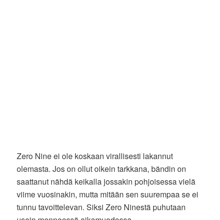
Zero Nine ei ole koskaan virallisesti lakannut
olemasta. Jos on ollut oikein tarkkana, bändin on
saattanut nähdä keikalla jossakin pohjoisessa vielä
viime vuosinakin, mutta mitään sen suurempaa se ei
tunnu tavoittelevan. Siksi Zero Ninestä puhutaan
usein menneessä aikamuodossa.