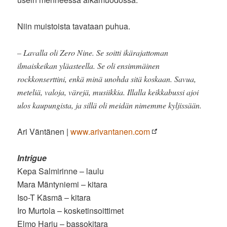
Niin muistoista tavataan puhua.
– Lavalla oli Zero Nine. Se soitti ikärajattoman
ilmaiskeikan yläasteella. Se oli ensimmäinen
rockkonserttini, enkä minä unohda sitä koskaan. Savua,
meteliä, valoja, värejä, musiikkia. Illalla keikkabussi ajoi
ulos kaupungista, ja sillä oli meidän nimemme kyljissään.
Ari Väntänen |
www.arivantanen.com
Intrigue
Kepa Salmirinne – laulu
Mara Mäntyniemi – kitara
Iso-T Käsmä – kitara
Iro Murtola – kosketinsoittimet
Elmo Harju – bassokitara