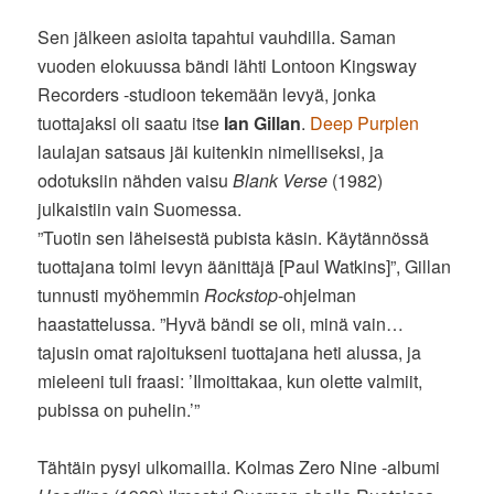
Sen jälkeen asioita tapahtui vauhdilla. Saman
vuoden elokuussa bändi lähti Lontoon Kingsway
Recorders -studioon tekemään levyä, jonka
tuottajaksi oli saatu itse
Ian Gillan
.
Deep Purplen
laulajan satsaus jäi kuitenkin nimelliseksi, ja
odotuksiin nähden vaisu
Blank Verse
(1982)
julkaistiin vain Suomessa.
”Tuotin sen läheisestä pubista käsin. Käytännössä
tuottajana toimi levyn äänittäjä [Paul Watkins]”, Gillan
tunnusti myöhemmin
Rockstop
-ohjelman
haastattelussa. ”Hyvä bändi se oli, minä vain…
tajusin omat rajoitukseni tuottajana heti alussa, ja
mieleeni tuli fraasi: ’Ilmoittakaa, kun olette valmiit,
pubissa on puhelin.’”
Tähtäin pysyi ulkomailla. Kolmas Zero Nine -albumi