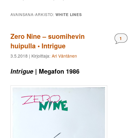
AVAINSANA-ARKISTO:
WHITE LINES
Zero Nine – suomihevin
Komment
1
huipulla • Intrigue
3.5.2018
| Kirjoittaja:
Ari Väntänen
| Megafon 1986
Intrigue