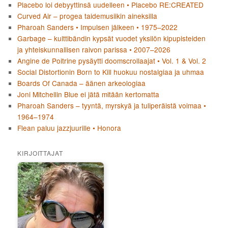
Placebo loi debyyttinsä uudelleen • Placebo RE:CREATED
Curved Air – progea taidemusiikin aineksilla
Pharoah Sanders • Impulsen jälkeen • 1975–2022
Garbage – kulttibändin kypsät vuodet yksilön kipupisteiden
ja yhteiskunnallisen raivon parissa • 2007–2026
Angine de Poitrine pysäytti doomscrollaajat • Vol. 1 & Vol. 2
Social Distortionin Born to Kill huokuu nostalgiaa ja uhmaa
Boards Of Canada – äänen arkeologiaa
Joni Mitchellin Blue ei jätä mitään kertomatta
Pharoah Sanders – tyyntä, myrskyä ja tuliperäistä voimaa •
1964–1974
Flean paluu jazzjuurille • Honora
KIRJOITTAJAT