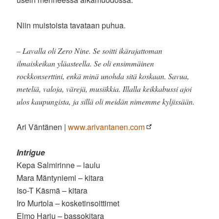
Niin muistoista tavataan puhua.
– Lavalla oli Zero Nine. Se soitti ikärajattoman
ilmaiskeikan yläasteella. Se oli ensimmäinen
rockkonserttini, enkä minä unohda sitä koskaan. Savua,
meteliä, valoja, värejä, musiikkia. Illalla keikkabussi ajoi
ulos kaupungista, ja sillä oli meidän nimemme kyljissään.
Ari Väntänen |
www.arivantanen.com
Intrigue
Kepa Salmirinne – laulu
Mara Mäntyniemi – kitara
Iso-T Käsmä – kitara
Iro Murtola – kosketinsoittimet
Elmo Harju – bassokitara