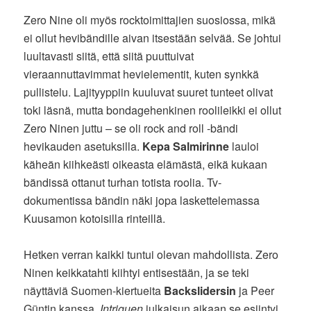
Zero Nine oli myös rocktoimittajien suosiossa, mikä
ei ollut hevibändille aivan itsestään selvää. Se johtui
luultavasti siitä, että siitä puuttuivat
vieraannuttavimmat hevielementit, kuten synkkä
pullistelu. Lajityyppiin kuuluvat suuret tunteet olivat
toki läsnä, mutta bondagehenkinen roolileikki ei ollut
Zero Ninen juttu – se oli rock and roll -bändi
hevikauden asetuksilla.
Kepa Salmirinne
lauloi
käheän kiihkeästi oikeasta elämästä, eikä kukaan
bändissä ottanut turhan totista roolia. Tv-
dokumentissa bändin näki jopa laskettelemassa
Kuusamon kotoisilla rinteillä.
Hetken verran kaikki tuntui olevan mahdollista. Zero
Ninen keikkatahti kiihtyi entisestään, ja se teki
näyttäviä Suomen-kiertueita
Backslidersin
ja Peer
Güntin kanssa.
Intriguen
julkaisun aikaan se esiintyi