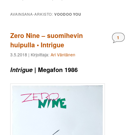
AVAINSANA-ARKISTO:
VOODOO YOU
Zero Nine – suomihevin
Komment
1
huipulla • Intrigue
3.5.2018
| Kirjoittaja:
Ari Väntänen
| Megafon 1986
Intrigue