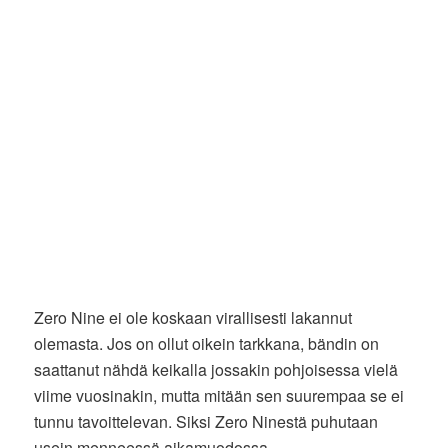
Zero Nine ei ole koskaan virallisesti lakannut
olemasta. Jos on ollut oikein tarkkana, bändin on
saattanut nähdä keikalla jossakin pohjoisessa vielä
viime vuosinakin, mutta mitään sen suurempaa se ei
tunnu tavoittelevan. Siksi Zero Ninestä puhutaan
usein menneessä aikamuodossa.