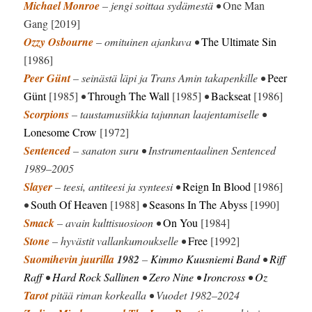
Michael Monroe
– jengi soittaa sydämestä •
One Man
Gang [2019]
Ozzy Osbourne
– omituinen ajankuva •
The Ultimate Sin
[1986]
Peer Günt
– seinästä läpi ja Trans Amin takapenkille •
Peer
Günt
[1985]
•
Through The Wall
[1985]
•
Backseat
[1986]
Scorpions
– taustamusiikkia tajunnan laajentamiselle •
Lonesome Crow
[1972]
Sentenced
– sanaton suru • Instrumentaalinen Sentenced
1989–2005
Slayer
– teesi, antiteesi ja synteesi •
Reign In Blood
[1986]
•
South Of Heaven
[1988]
•
Seasons In The Abyss
[1990]
Smack
– avain kulttisuosioon •
On You
[1984]
Stone
– hyvästit vallankumoukselle •
Free
[1992]
Suomihevin juurilla
1982
–
Kimmo Kuusniemi Band
•
Riff
Raff
•
Hard Rock Sallinen
•
Zero Nine
•
Ironcross
•
Oz
Tarot
pitää riman korkealla • Vuodet 1982–2024