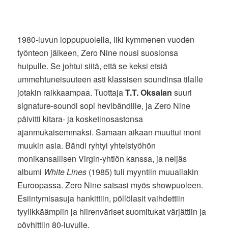
1980-luvun loppupuolella, liki kymmenen vuoden
työnteon jälkeen, Zero Nine nousi suosionsa
huipulle. Se johtui siitä, että se keksi etsiä
ummehtuneisuuteen asti klassisen soundinsa tilalle
jotakin raikkaampaa. Tuottaja
T.T. Oksalan
suuri
signature-soundi sopi hevibändille, ja Zero Nine
päivitti kitara- ja kosketinosastonsa
ajanmukaisemmaksi. Samaan aikaan muuttui moni
muukin asia. Bändi ryhtyi yhteistyöhön
monikansallisen Virgin-yhtiön kanssa, ja neljäs
albumi
White Lines
(1985) tuli myyntiin muuallakin
Euroopassa. Zero Nine satsasi myös showpuoleen.
Esiintymisasuja hankittiin, pöllölasit vaihdettiin
tyylikkäämpiin ja hiirenväriset suomitukat värjättiin ja
pöyhittiin 80-luvulle.