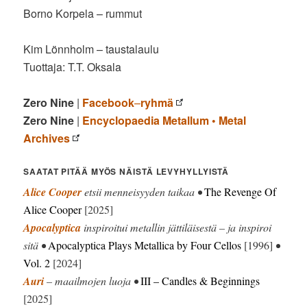
Borno Korpela – rummut
Kim Lönnholm – taustalaulu
Tuottaja: T.T. Oksala
Zero Nine
|
Facebook
–
ryhmä
Zero Nine
|
Encyclopaedia Metallum • Metal
Archives
SAATAT PITÄÄ MYÖS NÄISTÄ LEVYHYLLYISTÄ
Alice Cooper
etsii menneisyyden taikaa •
The Revenge Of
Alice Cooper
[2025]
Apocalyptica
inspiroitui metallin jättiläisestä – ja inspiroi
sitä •
Apocalyptica Plays Metallica by Four Cellos
[1996]
•
Vol. 2
[2024]
Auri
– maailmojen luoja •
III – Candles & Beginnings
[2025]