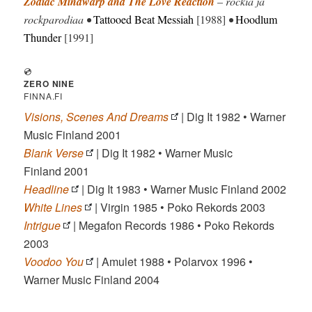
Zodiac Mindwarp and The Love Reaction
–
rockia ja
rockparodiaa •
Tattooed Beat Messiah
[1988]
•
Hoodlum
Thunder
[1991]
💿
ZERO NINE
FINNA.FI
Visions, Scenes And Dreams
| Dig It 1982 • Warner
Music Finland 2001
Blank Verse
| Dig It 1982 • Warner Music
Finland 2001
Headline
| Dig It 1983 • Warner Music Finland 2002
White Lines
| Virgin 1985 • Poko Rekords 2003
Intrigue
| Megafon Records 1986 • Poko Rekords
2003
Voodoo You
| Amulet 1988 • Polarvox 1996 •
Warner Music Finland 2004