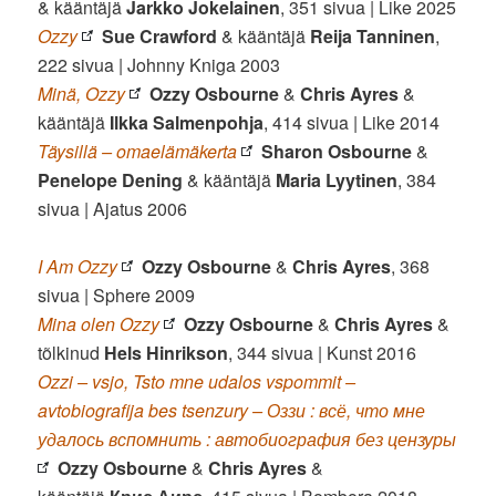
& kääntäjä
Jarkko Jokelainen
, 351 sivua | Like 2025
Ozzy
Sue Crawford
& kääntäjä
Reija Tanninen
,
222 sivua | Johnny Kniga 2003
Minä, Ozzy
Ozzy Osbourne
&
Chris Ayres
&
kääntäjä
Ilkka Salmenpohja
, 414 sivua | Like 2014
Täysillä – omaelämäkerta
Sharon Osbourne
&
Penelope Dening
& kääntäjä
Maria Lyytinen
, 384
sivua | Ajatus 2006
I Am Ozzy
Ozzy Osbourne
&
Chris Ayres
, 368
sivua | Sphere 2009
Mina olen Ozzy
Ozzy Osbourne
&
Chris Ayres
&
tõlkinud
Hels Hinrikson
, 344 sivua | Kunst 2016
Ozzi – vsjo, Tsto mne udalos vspommit –
avtobiografija bes tsenzury – Оззи : всё, что мне
удалось вспомнить : автобиография без цензуры
Ozzy Osbourne
&
Chris Ayres
&