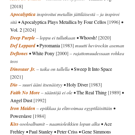
[2018]
Apocalyptica
inspiroitui metallin jättiläisestä – ja inspiroi
sitä •
Apocalyptica Plays Metallica by Four Cellos
[1996]
•
Vol. 2
[2024]
Deep Purple
– loppu ei tullutkaan •
Whoosh!
[2020]
Def Leppard
•
Pyromania
[1983]
muutti hevirockin aseman
Deftones
•
White Pony
[2000]
– rajattomuudessaan rohkea
teos
Dinosaur Jr.
– taika on tallella •
Sweep It Into Space
[2021]
Dio
– suuri ääni itsenäistyy •
Holy Diver
[1983]
Faith No More
– sääntöjä ei ole •
The Real Thing
[1989]
•
Angel Dust
[1992]
Iron Maiden
– epiikkaa ja elinvoimaa egyptiläisittäin •
Powerslave
[1984]
Kiss
-sooloalbumit – naamioleikkien lopun alku •
Ace
Frehley
•
Paul Stanley
•
Peter Criss
•
Gene Simmons