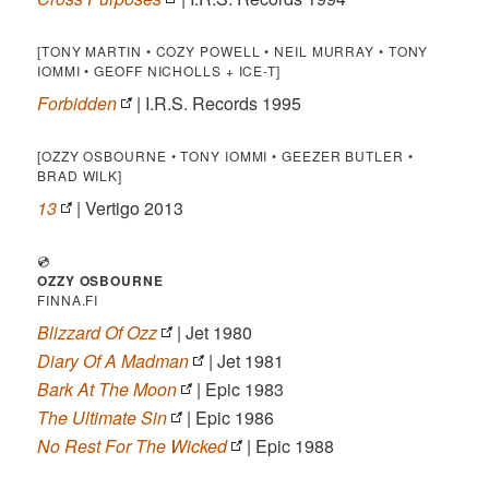
[TONY MARTIN • COZY POWELL • NEIL MURRAY • TONY
IOMMI • GEOFF NICHOLLS + ICE-T]
Forbidden
| I.R.S. Records 1995
[OZZY OSBOURNE • TONY IOMMI • GEEZER BUTLER •
BRAD WILK]
13
| Vertigo 2013
💿
OZZY OSBOURNE
FINNA.FI
Blizzard Of Ozz
| Jet 1980
Diary Of A Madman
| Jet 1981
Bark At The Moon
| Epic 1983
The Ultimate Sin
| Epic 1986
No Rest For The Wicked
| Epic 1988