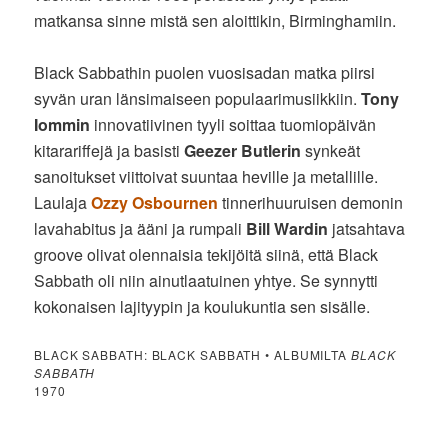
matkansa sinne mistä sen aloittikin, Birminghamiin.
Black Sabbathin puolen vuosisadan matka piirsi
syvän uran länsimaiseen populaarimusiikkiin.
Tony
Iommin
innovatiivinen tyyli soittaa tuomiopäivän
kitarariffejä ja basisti
Geezer Butlerin
synkeät
sanoitukset viittoivat suuntaa heville ja metallille.
Laulaja
Ozzy Osbournen
tinnerihuuruisen demonin
lavahabitus ja ääni ja rumpali
Bill Wardin
jatsahtava
groove olivat olennaisia tekijöitä siinä, että Black
Sabbath oli niin ainutlaatuinen yhtye. Se synnytti
kokonaisen lajityypin ja koulukuntia sen sisälle.
BLACK SABBATH: BLACK SABBATH • ALBUMILTA
BLACK
SABBATH
1970