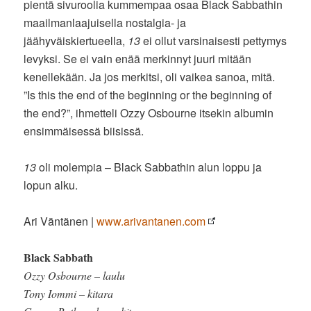
pientä sivuroolia kummempaa osaa Black Sabbathin
maailmanlaajuisella nostalgia- ja
jäähyväiskiertueella,
13
ei ollut varsinaisesti pettymys
levyksi. Se ei vain enää merkinnyt juuri mitään
kenellekään. Ja jos merkitsi, oli vaikea sanoa, mitä.
”Is this the end of the beginning or the beginning of
the end?”, ihmetteli Ozzy Osbourne itsekin albumin
ensimmäisessä biisissä.
13
oli molempia – Black Sabbathin alun loppu ja
lopun alku.
Ari Väntänen |
www.arivantanen.com
Black Sabbath
Ozzy Osbourne – laulu
Tony Iommi – kitara