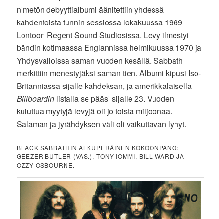
nimetön debyyttialbumi äänitettiin yhdessä
kahdentoista tunnin sessiossa lokakuussa 1969
Lontoon Regent Sound Studiosissa. Levy ilmestyi
bändin kotimaassa Englannissa helmikuussa 1970 ja
Yhdysvalloissa saman vuoden kesällä. Sabbath
merkittiin menestyjäksi saman tien. Albumi kipusi Iso-
Britanniassa sijalle kahdeksan, ja amerikkalaisella
Billboardin
listalla se pääsi sijalle 23. Vuoden
kuluttua myytyjä levyjä oli jo toista miljoonaa.
Salaman ja jyrähdyksen väli oli vaikuttavan lyhyt.
BLACK SABBATHIN ALKUPERÄINEN KOKOONPANO:
GEEZER BUTLER (VAS.), TONY IOMMI, BILL WARD JA
OZZY OSBOURNE.