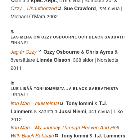
kääntäjä
Крис Аирс
, 415 sivua | Bombora 2018
Ozzy – Unauthorized
Sue Crawford
, 224 sivua |
Michael O’Mara 2002
📚
LÄS MERA OM OZZY OSBOURNE OCH BLACK SABBATH
FINNA.FI
Jag är Ozzy
Ozzy Osbourne
&
Chris Ayres
&
översättare
Linnéa Olsson
, 368 sidor | Norstedts
2011
📚
LUE LISÄÄ TONI IOMMISTA JA BLACK SABBATHISTA
FINNA.FI
Iron Man – muistelmat
Tony Iommi
&
T.J.
Lammers
& kääntäjä
Jussi Niemi
, 441 sivua | Like
2012
Iron Man – My Journey Through Heaven And Hell
With Black Sabbath
Tony Iommi
&
T.J. Lammers
,