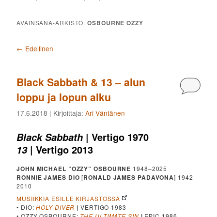
AVAINSANA-ARKISTO:
OSBOURNE OZZY
Artikkelien selaus
←
Edellinen
Black Sabbath & 13 – alun
Kommen
loppu ja lopun alku
17.6.2018
| Kirjoittaja:
Ari Väntänen
| Vertigo 1970
Black Sabbath
| Vertigo 2013
13
JOHN MICHAEL ”OZZY” OSBOURNE
1948–2025
RONNIE JAMES DIO
[
RONALD JAMES PADAVONA
] 1942–
2010
MUSIIKKIA ESILLE KIRJASTOSSA
• DIO:
HOLY DIVER
|
VERTIGO 1983
• OZZY OSBOURNE:
THE ULTIMATE SIN
|
EPIC 1986