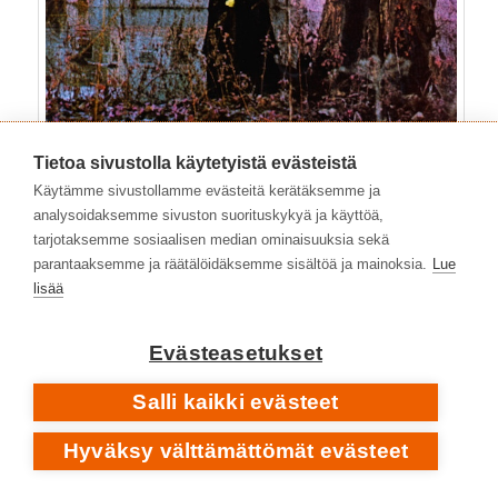
Tietoa sivustolla käytetyistä evästeistä
Käytämme sivustollamme evästeitä kerätäksemme ja
analysoidaksemme sivuston suorituskykyä ja käyttöä,
• 2013
13
tarjotaksemme sosiaalisen median ominaisuuksia sekä
parantaaksemme ja räätälöidäksemme sisältöä ja mainoksia.
Lue
lisää
Evästeasetukset
Salli kaikki evästeet
Hyväksy välttämättömät evästeet