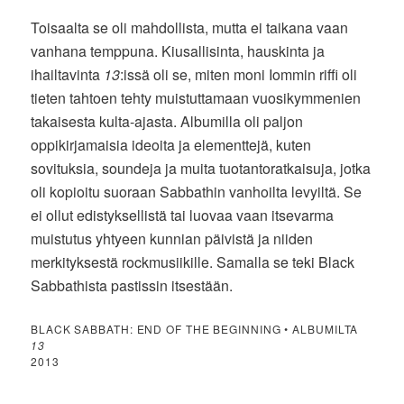
Toisaalta se oli mahdollista, mutta ei taikana vaan
vanhana temppuna. Kiusallisinta, hauskinta ja
ihailtavinta
13
:issä oli se, miten moni Iommin riffi oli
tieten tahtoen tehty muistuttamaan vuosikymmenien
takaisesta kulta-ajasta. Albumilla oli paljon
oppikirjamaisia ideoita ja elementtejä, kuten
sovituksia, soundeja ja muita tuotantoratkaisuja, jotka
oli kopioitu suoraan Sabbathin vanhoilta levyiltä. Se
ei ollut edistyksellistä tai luovaa vaan itsevarma
muistutus yhtyeen kunnian päivistä ja niiden
merkityksestä rockmusiikille. Samalla se teki Black
Sabbathista pastissin itsestään.
BLACK SABBATH: END OF THE BEGINNING • ALBUMILTA
13
2013