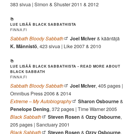
383 sivua | Simon & Shuster 2011 & 2012
📚
LUE LISÄÄ BLACK SABBATHISTA
FINNA.FI
Sabbath Bloody Sabbath
Joel McIver
& kääntäjä
K. Männistö
, 423 sivua | Like 2007 & 2010
📚
LUE LISÄÄ BLACK SABBATHISTA • READ MORE ABOUT
BLACK SABBATH
FINNA.FI
Sabbath Bloody Sabbath
Joel McIver
, 405 pages |
Omnibus Press 2006 & 2014
Extreme – My Autobiography
Sharon Osbourne
&
Penelope Dening
, 372 pages | Time Warner 2005
Black Sabbath
Steven Rosen
&
Ozzy Osbourne
,
205 pages | Sanctuary 2001
Black Sabbath
Steven Rosen
&
Ozzy Osbourne
,