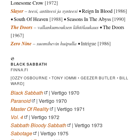
Lonesome Crow
[1972]
Slayer
– teesi, antiteesi ja synteesi •
Reign In Blood
[1986]
•
South Of Heaven
[1988]
•
Seasons In The Abyss
[1990]
The Doors
– vallankumouksen lähtölaukaus •
The Doors
[1967]
Zero Nine
– suomihevin huipulla •
Intrigue [1986]
💿
BLACK SABBATH
FINNA.FI
[OZZY OSBOURNE • TONY IOMMI • GEEZER BUTLER • BILL
WARD]
Black Sabbath
| Vertigo 1970
Paranoid
| Vertigo 1970
Master Of Reality
| Vertigo 1971
Vol. 4
| Vertigo 1972
Sabbath Bloody Sabbath
| Vertigo 1973
Sabotage
| Vertigo 1975