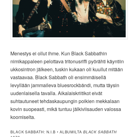
Menestys ei ollut ihme. Kun Black Sabbathin
nimikappaleen pelottava tritonusriffi pyörähti käyntiin
ukkosintron jälkeen, tuskin kukaan oli kuullut mitään
vastaavaa. Black Sabbath oli ensimmäisellä
levyllään jammaileva bluesrockbändi, mutta täysin
uudenlaisella tavalla. Aikalaiskriitikot eivät
suhtautuneet tehdaskaupungin poikien mekkalaan
kovin suopeasti, mikä tuntuu jälkiviisauden valossa
koomiselta.
BLACK SABBATH: N.I.B • ALBUMILTA
BLACK SABBATH