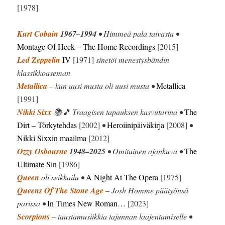
[1978]
Kurt Cobain
1967–1994
• Himmeä pala taivasta •
Montage Of Heck
– The Home Recordings
[2015]
Led Zeppelin
IV
[1971]
sinetöi menestysbändin
klassikkoaseman
Metallica
– kun uusi musta oli uusi musta •
Metallica
[1991]
Nikki Sixx
📚🎵 Traagisen tapauksen kasvutarina •
The
Dirt – Törkytehdas
[2002]
•
Heroiinipäiväkirja
[2008]
•
Nikki Sixxin maailma
[2012]
Ozzy Osbourne
1948–2025
• Omituinen ajankuva •
The
Ultimate Sin
[1986]
Queen
oli seikkailu •
A Night At The Opera
[1975]
Queens Of The Stone Age
– Josh Homme päätyönsä
parissa •
In Times New Roman…
[2023]
Scorpions
– taustamusiikkia tajunnan laajentamiselle •