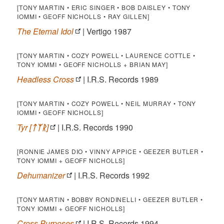
[TONY MARTIN • ERIC SINGER • BOB DAISLEY • TONY
IOMMI • GEOFF NICHOLLS • RAY GILLEN]
The Eternal Idol
| Vertigo 1987
[TONY MARTIN • COZY POWELL • LAURENCE COTTLE •
TONY IOMMI • GEOFF NICHOLLS + BRIAN MAY]
Headless Cross
| I.R.S. Records 1989
[TONY MARTIN • COZY POWELL • NEIL MURRAY • TONY
IOMMI • GEOFF NICHOLLS]
Tyr [
ᛏᛉᚱ
]
| I.R.S. Records 1990
[RONNIE JAMES DIO • VINNY APPICE • GEEZER BUTLER •
TONY IOMMI + GEOFF NICHOLLS]
Dehumanizer
| I.R.S. Records 1992
[TONY MARTIN • BOBBY RONDINELLI • GEEZER BUTLER •
TONY IOMMI + GEOFF NICHOLLS]
Cross Purposes
| I.R.S. Records 1994