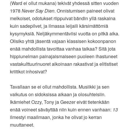
(Ward ei ollut mukana) tekivät yhdessä sitten vuoden
1978
Never Say Dien
. Onnistumisen paineet olivat
melkoiset, odotukset riippuivat bändin yllä raskaina
kuin sadepilvet, ja ilmassa leijaili kärsimättömiä
kysymyksiä. Neljäkymmentäviisi vuotta on pitkä aika.
Olisiko yhtä jäsentä vajaan klassisen kokoonpanon
enää mahdollista tavoittaa vanhaa taikaa? Sitä jota
hippiunelman painajaismaiseen puoleen ihastuneet
vastakulttuurinuoret aikoinaan rakastivat ja elitistiset
kriitikot inhosivat?
Tavallaan se ei ollut mahdollista. Musiikki ja sen
vaikutus on sidoksissa aikaan ja olosuhteisiin.
Ikämiehet Ozzy, Tony ja Geezer eivät tietenkään
enää voineet säväyttää niin kuin ennen vanhaan:
13
ilmestyi maailmaan, jonka he olivat jo kerran
muuttaneet.