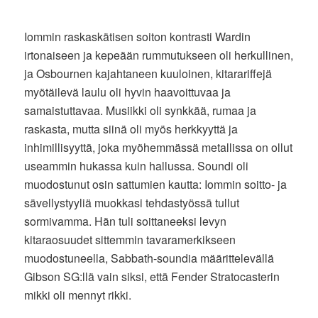
Iommin raskaskätisen soiton kontrasti Wardin
irtonaiseen ja kepeään rummutukseen oli herkullinen,
ja Osbournen kajahtaneen kuuloinen, kitarariffejä
myötäilevä laulu oli hyvin haavoittuvaa ja
samaistuttavaa. Musiikki oli synkkää, rumaa ja
raskasta, mutta siinä oli myös herkkyyttä ja
inhimillisyyttä, joka myöhemmässä metallissa on ollut
useammin hukassa kuin hallussa. Soundi oli
muodostunut osin sattumien kautta: Iommin soitto- ja
sävellystyyliä muokkasi tehdastyössä tullut
sormivamma. Hän tuli soittaneeksi levyn
kitaraosuudet sittemmin tavaramerkikseen
muodostuneella, Sabbath-soundia määrittelevällä
Gibson SG:llä vain siksi, että Fender Stratocasterin
mikki oli mennyt rikki.