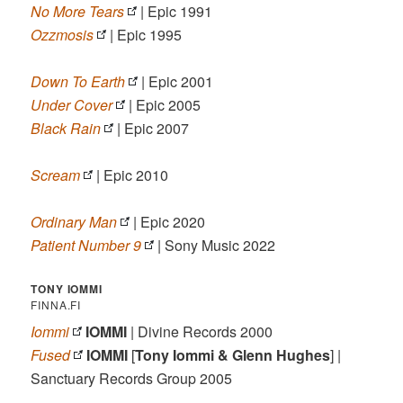
No More Tears
| Epic 1991
Ozzmosis
| Epic 1995
Down To Earth
| Epic 2001
Under Cover
| Epic 2005
Black Rain
| Epic 2007
Scream
| Epic 2010
Ordinary Man
| Epic 2020
Patient Number 9
| Sony Music 2022
TONY IOMMI
FINNA.FI
Iommi
IOMMI
| Divine Records 2000
Fused
IOMMI
[
Tony Iommi & Glenn Hughes
] |
Sanctuary Records Group 2005