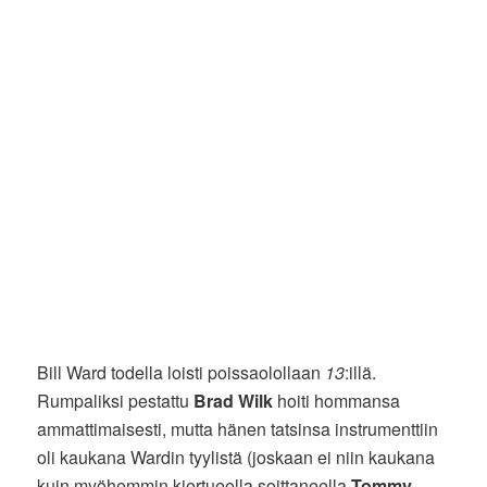
Bill Ward todella loisti poissaolollaan
13
:illä.
Rumpaliksi pestattu
Brad Wilk
hoiti hommansa
ammattimaisesti, mutta hänen tatsinsa instrumenttiin
oli kaukana Wardin tyylistä (joskaan ei niin kaukana
kuin myöhemmin kiertueella soittaneella
Tommy