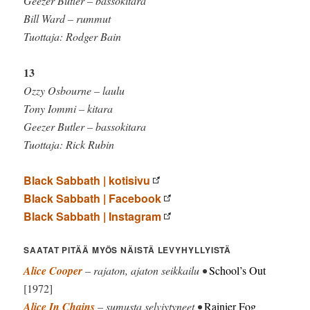
Geezer Butler – bassokitara
Bill Ward – rummut
Tuottaja: Rodger Bain
13
Ozzy Osbourne – laulu
Tony Iommi – kitara
Geezer Butler – bassokitara
Tuottaja: Rick Rubin
Black Sabbath | kotisivu
Black Sabbath | Facebook
Black Sabbath | Instagram
SAATAT PITÄÄ MYÖS NÄISTÄ LEVYHYLLYISTÄ
Alice Cooper
– rajaton, ajaton seikkailu •
School’s Out
[1972]
Alice In Chains
– sumusta selviytyneet •
Rainier Fog