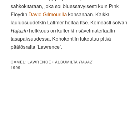
sähkökitaraan, joka soi bluessävyisesti kuin Pink
Floydin
David Gilmourilla
konsanaan. Kaikki
lauluosuudetkin Latimer hoitaa itse. Komeasti soivan
Rajazin
heikkous on kuitenkin sävelmateriaalin
tasapaksuudessa. Kohokohtiin lukeutuu pitkä
päätösraita ’Lawrence’.
CAMEL: LAWRENCE • ALBUMILTA
RAJAZ
1999