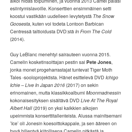
alkoi hidas toipuminen, ja vuonna 2013 Camel palasi
esiintymislavoille. Konserttien ensimmäinen setti
koostui vastikään uudelleen levytetystä
The Snow
Goosesta
, kuten voi todeta Lontoon Barbican
Centressä taltioidusta DVD:stä
In From The Cold
(2014).
Guy LeBlanc menehtyi sairauteen vuonna 2015.
Camelin kosketinsoittajan pestin sai
Pete Jones
,
jonka monet progeharrastajat tuntevat Tiger Moth
Tales -sooloprojektista. Hänet esittelevä DVD
Ichigo
Ichie – Live In Japan 2016
(2017) on sekin
erinomainen, mutta klassikkoalbumi
Moonmadnessin
kokonaisesityksen sisältävä DVD
Live At The Royal
Albert Hall
(2019) on yksi kaikkien aikojen
upeimmista konserttitallenteista. Alussa mainitsemani
’Ice’ oli Jonesin koesoittokappale, ja sen ääreen on
hyvä hiljentyä kiitollisena Camelin pitkästä ja