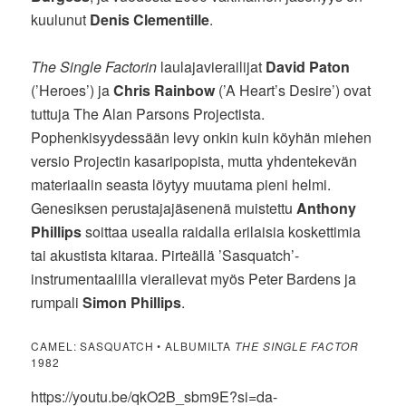
kuulunut
Denis Clementille
.
The Single Factorin
laulajavierailijat
David Paton
(’Heroes’) ja
Chris Rainbow
(’A Heart’s Desire’) ovat
tuttuja The Alan Parsons Projectista.
Pophenkisyydessään levy onkin kuin köyhän miehen
versio Projectin kasaripopista, mutta yhdentekevän
materiaalin seasta löytyy muutama pieni helmi.
Genesiksen perustajajäsenenä muistettu
Anthony
Phillips
soittaa usealla raidalla erilaisia koskettimia
tai akustista kitaraa. Pirteällä ’Sasquatch’-
instrumentaalilla vierailevat myös Peter Bardens ja
rumpali
Simon Phillips
.
CAMEL: SASQUATCH • ALBUMILTA
THE SINGLE FACTOR
1982
https://youtu.be/qkO2B_sbm9E?si=da-