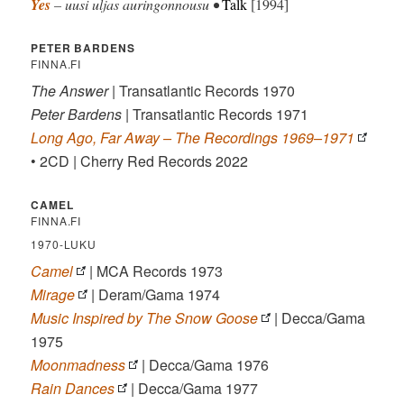
Yes
– uusi uljas auringonnousu •
Talk
[1994]
PETER BARDENS
FINNA.FI
The Answer
| Transatlantic Records 1970
Peter Bardens
| Transatlantic Records 1971
Long Ago, Far Away – The Recordings 1969–1971
• 2CD | Cherry Red Records 2022
CAMEL
FINNA.FI
1970-LUKU
Camel
| MCA Records 1973
Mirage
| Deram/Gama 1974
Music Inspired by The Snow Goose
| Decca/Gama
1975
Moonmadness
| Decca/Gama 1976
Rain Dances
| Decca/Gama 1977