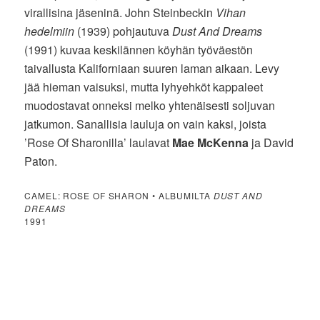
virallisina jäseninä. John Steinbeckin
Vihan
hedelmiin
(1939) pohjautuva
Dust And Dreams
(1991) kuvaa keskilännen köyhän työväestön
taivallusta Kaliforniaan suuren laman aikaan. Levy
jää hieman vaisuksi, mutta lyhyehköt kappaleet
muodostavat onneksi melko yhtenäisesti soljuvan
jatkumon. Sanallisia lauluja on vain kaksi, joista
’Rose Of Sharonilla’ laulavat
Mae McKenna
ja David
Paton.
CAMEL: ROSE OF SHARON • ALBUMILTA
DUST AND
DREAMS
1991