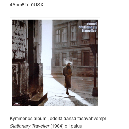
4Aom5Tr_0USXj
Kymmenes albumi, edeltäjäänsä tasavahvempi
Stationary Traveller
(1984) oli paluu