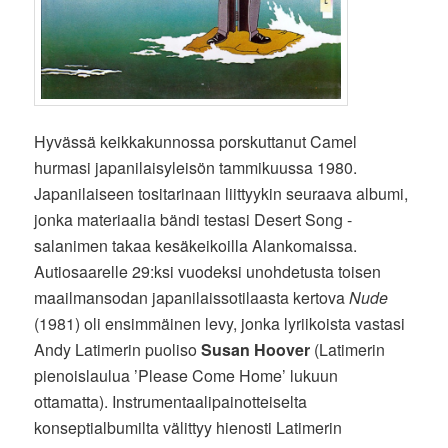
Hyvässä keikkakunnossa porskuttanut Camel
hurmasi japanilaisyleisön tammikuussa 1980.
Japanilaiseen tositarinaan liittyykin seuraava albumi,
jonka materiaalia bändi testasi Desert Song -
salanimen takaa kesäkeikoilla Alankomaissa.
Autiosaarelle 29:ksi vuodeksi unohdetusta toisen
maailmansodan japanilaissotilaasta kertova
Nude
(1981) oli ensimmäinen levy, jonka lyriikoista vastasi
Andy Latimerin puoliso
Susan Hoover
(Latimerin
pienoislaulua ’Please Come Home’ lukuun
ottamatta). Instrumentaalipainotteiselta
konseptialbumilta välittyy hienosti Latimerin