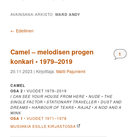
AVAINSANA-ARKISTO:
WARD ANDY
Artikkelien selaus
←
Edellinen
Camel – melodisen progen
Komment
1
konkari • 1979–2019
20.11.2023
| Kirjoittaja:
Matti Pajuniemi
CAMEL
OSA 2
• VUODET 1979–2019
I CAN SEE YOUR HOUSE FROM HERE
•
NUDE
•
THE
SINGLE FACTOR
•
STATIONARY TRAVELLER
•
DUST AND
DREAMS
•
HARBOUR OF TEARS
•
RAJAZ
•
A NOD AND A
WINK
OSA 1
• VUODET 1971–1978
MUSIIKKIA ESILLE KIRJASTOSSA