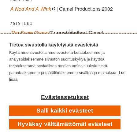
A Nod And A Wink
| Camel Productions 2002
2010-LUKU
The Snow Goose
•
uusi äänitys
| Camel
Productions 2013
Tietoa sivustolla käytetyistä evästeistä
Live At The Royal Albert Hall
• 2CD • DVD • Bluray •
Käytämme sivustollamme evästeitä kerätäksemme ja
live
| Camel Productions 2019
analysoidaksemme sivuston suorituskykyä ja käyttöä,
tarjotaksemme sosiaalisen median ominaisuuksia sekä
BOKSIT JA KOKOELMALEVYT
parantaaksemme ja räätälöidäksemme sisältöä ja mainoksia.
Lue
CAMEL
•
PETER BARDENS
lisää
FINNA.FI
Echoes – The Retrospective
• 2CD | Decca 1993
Evästeasetukset
Lunar Sea – An Anthology 1973–1985
• 2CD |
Decca 2001
Salli kaikki evästeet
Rainbow’s End – An Anthology 1973–1985
• 4CD |
Decca 2010
Hyväksy välttämättömät evästeet
Long Ago, Far Away – The Recordings 1969–1971