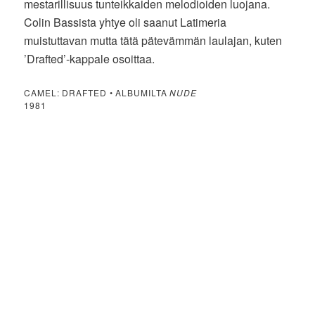
mestarillisuus tunteikkaiden melodioiden luojana.
Colin Bassista yhtye oli saanut Latimeria
muistuttavan mutta tätä pätevämmän laulajan, kuten
’Drafted’-kappale osoittaa.
CAMEL: DRAFTED • ALBUMILTA
NUDE
1981