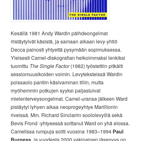
Kesällä 1981 Andy Wardin päihdeongelmat
riistäytyivät käsistä, ja samaan aikaan levy-yhtiö
Decca painosti yhtyettä pysymään sopimuksessa.
Yleisesti Camel-diskografian heikoimmaksi lenkiksi
tuomittu
The Single Factor
(1982) työstettiin pitkälti
sessiomuusikoiden voimin. Levyteksteissä Wardin
poissaolo pantiin käsivamman tiliin, mutta
myöhemmin potkujen syyksi paljastuivat
mielenterveysongelmat. Camel-uransa jälkeen Ward
pistäytyi lyhyen aikaa neoprogeyhtye Marillionin
riveissä. Mm. Richard Sinclairin soololevyillä sekä
Bevis Frond -yhtyeessä soittanut Ward on yhä elossa.
Camelissa rumpuja soitti vuosina 1983–1994
Paul
Burgess
, ja vuodesta 2000 vakinainen jäsenyys on