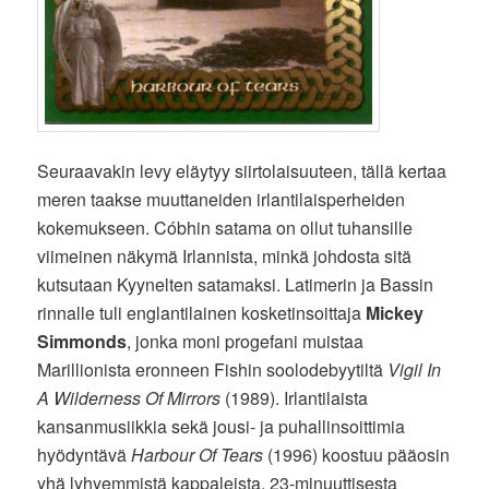
Seuraavakin levy eläytyy siirtolaisuuteen, tällä kertaa
meren taakse muuttaneiden irlantilaisperheiden
kokemukseen. Cóbhin satama on ollut tuhansille
viimeinen näkymä Irlannista, minkä johdosta sitä
kutsutaan Kyynelten satamaksi. Latimerin ja Bassin
rinnalle tuli englantilainen kosketinsoittaja
Mickey
Simmonds
, jonka moni progefani muistaa
Marillionista eronneen Fishin soolodebyytiltä
Vigil In
A Wilderness Of Mirrors
(1989). Irlantilaista
kansanmusiikkia sekä jousi- ja puhallinsoittimia
hyödyntävä
Harbour Of Tears
(1996) koostuu pääosin
yhä lyhyemmistä kappaleista. 23-minuuttisesta