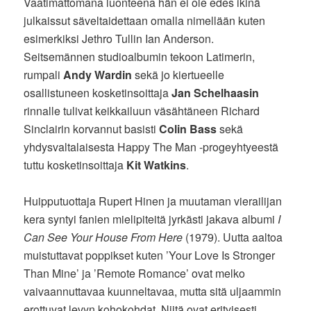
Vaatimattomana luonteena hän ei ole edes ikinä
julkaissut säveltaidettaan omalla nimellään kuten
esimerkiksi Jethro Tullin Ian Anderson.
Seitsemännen studioalbumin tekoon Latimerin,
rumpali
Andy Wardin
sekä jo kiertueelle
osallistuneen kosketinsoittaja
Jan Schelhaasin
rinnalle tulivat keikkailuun väsähtäneen Richard
Sinclairin korvannut basisti
Colin Bass
sekä
yhdysvaltalaisesta Happy The Man -progeyhtyeestä
tuttu kosketinsoittaja
Kit Watkins
.
Huipputuottaja Rupert Hinen ja muutaman vierailijan
kera syntyi fanien mielipiteitä jyrkästi jakava albumi
I
Can See Your House From Here
(1979). Uutta aaltoa
muistuttavat poppikset kuten ’Your Love Is Stronger
Than Mine’ ja ’Remote Romance’ ovat melko
vaivaannuttavaa kuunneltavaa, mutta sitä uljaammin
erottuvat levyn kohokohdat. Niitä ovat erityisesti