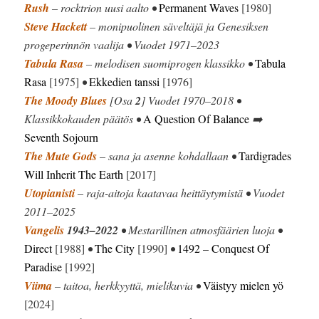
Rush
– rocktrion uusi aalto •
Permanent Waves
[1980]
Steve Hackett
– monipuolinen säveltäjä ja Genesiksen
progeperinnön vaalija • Vuodet 1971–2023
Tabula Rasa
– melodisen suomiprogen klassikko •
Tabula
Rasa
[1975]
•
Ekkedien tanssi
[1976]
The Moody Blues
[Osa
2
] Vuodet 1970–2018 •
Klassikkokauden päätös •
A Question Of Balance
➡️
Seventh Sojourn
The Mute Gods
– sana ja asenne kohdallaan •
Tardigrades
Will Inherit The Earth
[2017]
Utopianisti
– raja-aitoja kaatavaa heittäytymistä • Vuodet
2011–2025
Vangelis
1943–2022
• Mestarillinen atmosfäärien luoja •
Direct
[1988]
•
The City
[1990]
•
1492 – Conquest Of
Paradise
[1992]
Viima
– taitoa, herkkyyttä, mielikuvia •
Väistyy mielen yö
[2024]