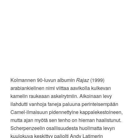
Kolmannen 90-luvun albumin
Rajaz
(1999)
arabiankielinen nimi viittaa aavikolla kulkevan
kamelin raukeaan askelrytmiin. Aikoinaan levy
ilahdutti vanhoja faneja paluuna perinteisempään
Camel-ilmaisuun pidennettyine kappalekestoineen,
mutta ajan myötä sen tenho on hieman haalistunut.
Scherpenzeelin osallisuudesta huolimatta levyn
kuulokuva keskittyy paljolti Andy Latimerin