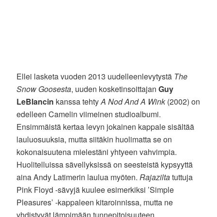
Ellei lasketa vuoden 2013 uudelleenlevytystä
The
Snow Goosesta
, uuden kosketinsoittajan
Guy
LeBlancin
kanssa tehty
A Nod And A Wink
(2002) on
edelleen Camelin viimeinen studioalbumi.
Ensimmäistä kertaa levyn jokainen kappale sisältää
lauluosuuksia, mutta siitäkin huolimatta se on
kokonaisuutena mielestäni yhtyeen vahvimpia.
Huolitelluissa sävellyksissä on seesteistä kypsyyttä
aina Andy Latimerin laulua myöten.
Rajazilta
tuttuja
Pink Floyd -sävyjä kuulee esimerkiksi ’Simple
Pleasures’ -kappaleen kitaroinnissa, mutta ne
yhdistyvät lämpimään tunnepitoisuuteen.