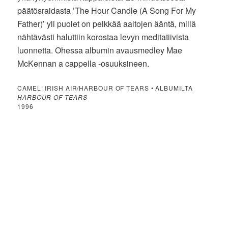
päätösraidasta ’The Hour Candle (A Song For My
Father)’ yli puolet on pelkkää aaltojen ääntä, millä
nähtävästi haluttiin korostaa levyn meditatiivista
luonnetta. Ohessa albumin avausmedley Mae
McKennan a cappella -osuuksineen.
CAMEL: IRISH AIR/HARBOUR OF TEARS • ALBUMILTA
HARBOUR OF TEARS
1996