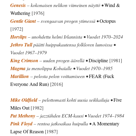
Genesis
– kokonaisen nelikon viimeinen näyttö •
Wind &
Wuthering
[1976]
Gentle Giant
– svengaavan progen ytimessä •
Octopus
[1972]
Horslips
– unohdettu helmi Irlannista • Vuodet 1970–2024
Jethro Tull
päätti huippukautensa folkloren lumoissa •
Vuodet 1967–1979
King Crimson
– uuden progen äärellä •
Discipline
[1981]
Magma
ja menolippu Kobaïalle • Vuodet 1970–1985
Marillion
– pelosta pelon voittamiseen •
FEAR (Fuck
Everyone And Run)
[2016]
Mike Oldfield
– pelottomasti kohti uusia seikkailuja •
Five
Miles Out
[1982]
Pat Metheny
– jazztähden ECM-kausi • Vuodet 1974–1984
Pink Floyd
– rentoa jatkoaikaa huipulla •
A Momentary
Lapse Of Reason
[1987]