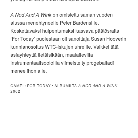
A Nod And A Wink
on omistettu saman vuoden
alussa menehtyneelle Peter Bardensille.
Koskettavaksi huipentumaksi kasvava päätösraita
’For Today’ puolestaan oli sanoittaja Susan Hooverin
kunnianosoitus WTC-iskujen uhreille. Vaikkei tätä
asiayhteyttä tietäisikään, maalailevilla
instrumentaalisooloilla viimeistelty progeballadi
menee ihon alle.
CAMEL: FOR TODAY • ALBUMILTA
A NOD AND A WINK
2002