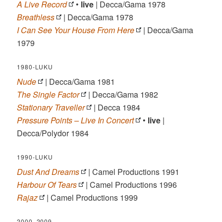
A Live Record
•
live
| Decca/Gama 1978
Breathless
| Decca/Gama 1978
I Can See Your House From Here
| Decca/Gama
1979
1980-LUKU
Nude
| Decca/Gama 1981
The Single Factor
| Decca/Gama 1982
Stationary Traveller
| Decca 1984
Pressure Points – Live In Concert
•
live
|
Decca/Polydor 1984
1990-LUKU
Dust And Dreams
| Camel Productions 1991
Harbour Of Tears
| Camel Productions 1996
Rajaz
| Camel Productions 1999
2000–2009