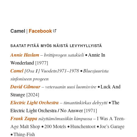
Camel
|
Facebook
SAATAT PITÄÄ MYÖS NÄISTÄ LEVYHYLLYISTÄ
Annie Haslam
– brittiprogen satakieli •
Annie In
Wonderland
[1977]
Camel
[Osa
1
] Vuodetn1971–1978 • Bluesjuurista
sinfoniseen progeen
David Gilmour
– veteraanin uusi luomisvire •
Luck And
Strange
[2024]
Electric Light Orchestra
– timantinkirkas debyytti •
The
/
Electric Light Orchestra
No Answer
[1971]
Frank Zappa
näyttämömusiikin kimpussa –
I Was A Teen-
Age Malt Shop
•
200 Motels
•
Hunchentoot
•
Joe’s Garage
•
Thing-Fish