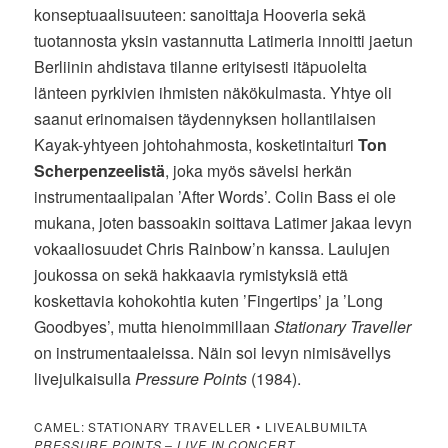
konseptuaalisuuteen: sanoittaja Hooveria sekä
tuotannosta yksin vastannutta Latimeria innoitti jaetun
Berliinin ahdistava tilanne erityisesti itäpuolelta
länteen pyrkivien ihmisten näkökulmasta. Yhtye oli
saanut erinomaisen täydennyksen hollantilaisen
Kayak-yhtyeen johtohahmosta, kosketintaituri
Ton
Scherpenzeelistä
, joka myös sävelsi herkän
instrumentaalipalan ’After Words’. Colin Bass ei ole
mukana, joten bassoakin soittava Latimer jakaa levyn
vokaaliosuudet Chris Rainbow’n kanssa. Laulujen
joukossa on sekä hakkaavia rymistyksiä että
koskettavia kohokohtia kuten ’Fingertips’ ja ’Long
Goodbyes’, mutta hienoimmillaan
Stationary Traveller
on instrumentaaleissa. Näin soi levyn nimisävellys
livejulkaisulla
Pressure Points
(1984).
CAMEL: STATIONARY TRAVELLER • LIVEALBUMILTA
PRESSURE POINTS – LIVE IN CONCERT