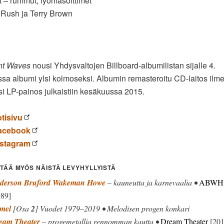
t – rummut, lyömäsoittimet
: Rush ja Terry Brown
nt Waves
nousi Yhdysvaltojen Billboard-albumilistan sijalle 4.
ssa albumi ylsi kolmoseksi. Albumin remasteroitu CD-laitos ilme
i LP-painos julkaistiin kesäkuussa 2015.
tisivu
acebook
nstagram
ITÄÄ MYÖS NÄISTÄ LEVYHYLLYISTÄ
derson Bruford Wakeman Howe
– kauneutta ja karnevaalia •
ABWH
989]
mel
[Osa
2
] Vuodet 1979–2019 • Melodisen progen konkari
eam Theater
– progemetallia rennomman kautta •
Dream Theater
[201