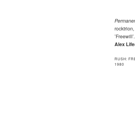
Permane
rocktrion,
’Freewill
Alex Lif
RUSH: FR
1980