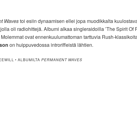
nt Waves
toi esiin dynaamisen ellei jopa muodikkalta kuulostav
 jolla oli radiohittejä. Albumi alkaa singleraidoilla ’The Spirit Of 
’. Molemmat ovat ennenkuulumattoman tarttuvia Rush-klassikoita.
eson
on huippuvedossa introriffeistä lähtien.
EEWILL • ALBUMILTA
PERMANENT WAVES