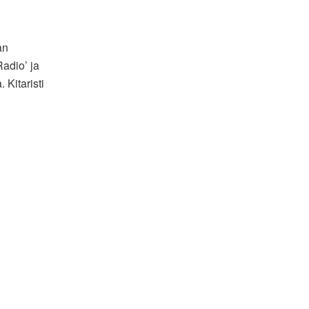
an
Radio’ ja
 Kitaristi