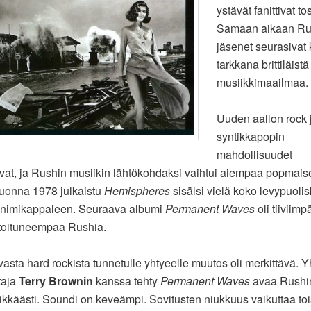
ystävät fanittivat t
Samaan aikaan Ru
jäsenet seurasivat 
tarkkana brittiläistä
musiikkimaailmaa.
Uuden aallon rock 
syntikkapopin
mahdollisuudet
livat, ja Rushin musiikin lähtökohdaksi vaihtui aiempaa popmai
uonna 1978 julkaistu
Hemispheres
sisälsi vielä koko levypuoli
n nimikappaleen. Seuraava albumi
Permanent Waves
oli tiiviimp
ntoituneempaa Rushia.
asta hard rockista tunnetulle yhtyeelle muutos oli merkittävä. 
taja
Terry Brownin
kanssa tehty
Permanent Waves
avaa Rushi
likkäästi. Soundi on keveämpi. Sovitusten niukkuus vaikuttaa to