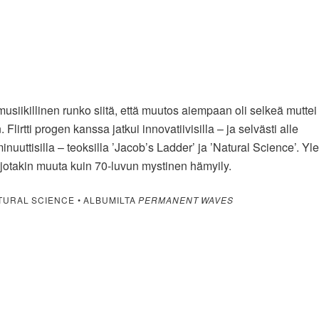
usiikillinen runko siitä, että muutos aiempaan oli selkeä muttei
. Flirtti progen kanssa jatkui innovatiivisilla – ja selvästi alle
uuttisilla – teoksilla ’Jacob’s Ladder’ ja ’Natural Science’. Yl
 jotakin muuta kuin 70-luvun mystinen hämyily.
TURAL SCIENCE • ALBUMILTA
PERMANENT WAVES