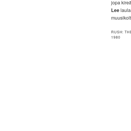
jopa kire
Lee
laula
muusikolt
RUSH: THE
1980