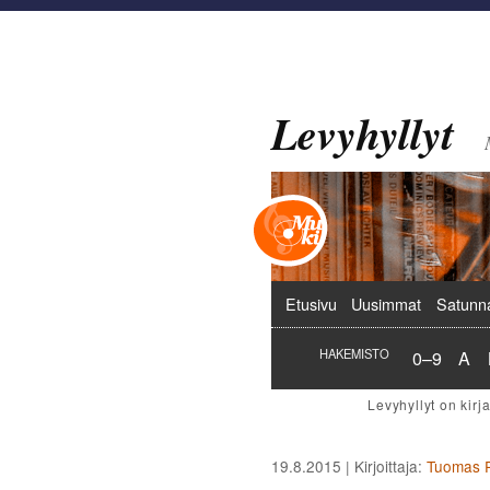
Levyhyllyt
Päävalikko
Etusivu
Uusimmat
Satunn
Hakemist
Hak
HAKEMISTO
0–9
A
19.8.2015
| Kirjoittaja:
Tuomas P