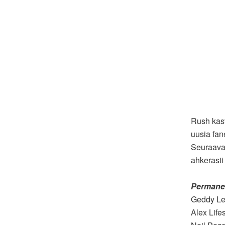
Rush kas
uusia fan
Seuraava 
ahkerasti
Permane
Geddy Lee
Alex Life