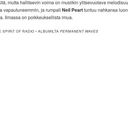
ältä, mutta hallitsevin voima on musiikin ylitsevuotava melodisu
a vapautuneemmin, ja rumpali
Neil Peart
tuntuu nahkansa luon
a. Ilmassa on poikkeuksellista imua.
 SPIRIT OF RADIO • ALBUMILTA
PERMANENT WAVES