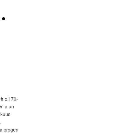
 •
sh
oli 70-
en alun
 kuusi
a
ja progen