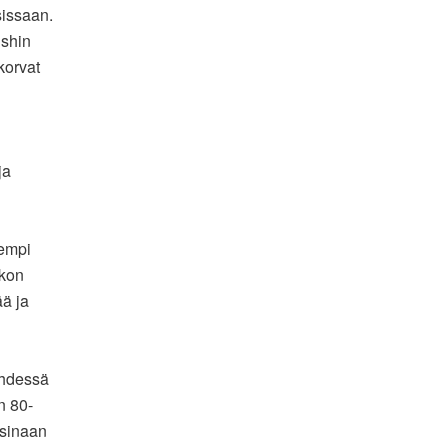
osissaan.
shin
korvat
ja
sempi
skon
ää ja
Yhdessä
n 80-
isinaan