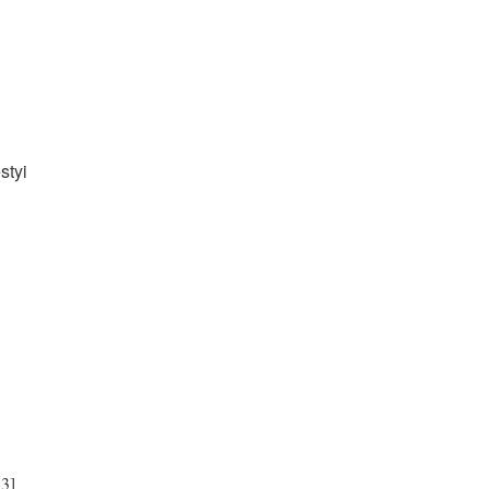
styi
3]