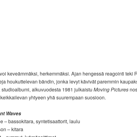
voi keveämmäksi, herkemmäksi. Ajan hengessä reagointi teki 
eja houkuttelevan bändin, jonka levyt kävivät paremmin kaupaks
studioalbumi, alkuvuodesta 1981 julkaistu
Moving Pictures
nos
 keikkailevan yhtyeen yhä suurempaan suosioon.
nt Waves
 – bassokitara, syntetisaattorit, laulu
son – kitara