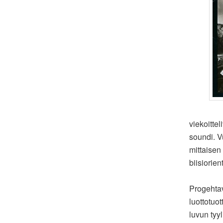
viekoitte
soundi. V
mittaise
biisiorie
Progehtav
luottotuot
luvun tyy