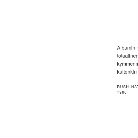
Albumin m
totaalinen
kymmenmin
kuitenkin
RUSH: NA
1980