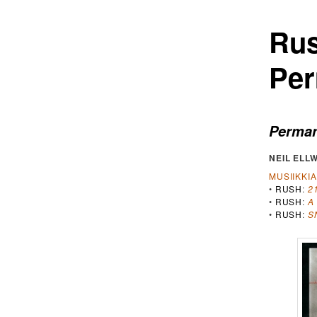
Rus
Per
Perma
NEIL ELL
MUSIIKKI
•
RUSH
:
2
•
RUSH
:
A
•
RUSH
:
S