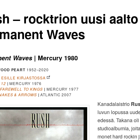
h – rocktrion uusi aalto
manent Waves
| Mercury 1980
nent Waves
WOOD PEART
1952–2020
A ESILLE KIRJASTOSSA
112
|
MERCURY 1976
 FAREWELL TO KINGS
|
MERCURY 1977
NAKES & ARROWS
|
ATLANTIC 2007
Kanadalaistrio
Ru
luvun lopussa uud
edessä. Takana oli
studioalbumia, joit
monet hard rockin 