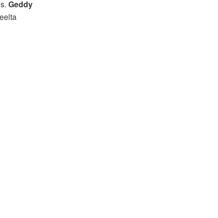
us.
Geddy
eelta