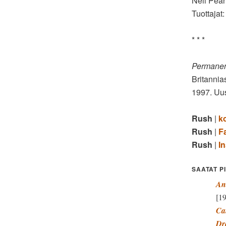
Neil Pear
Tuottajat
* * *
Permane
Britannia
1997. Uus
Rush
|
ko
Rush
|
F
Rush
|
I
SAATAT P
An
[1
Ca
Dr