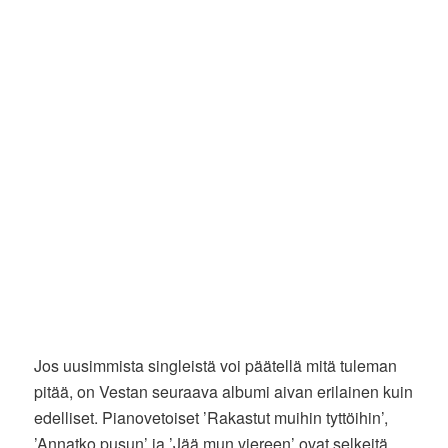
Jos uusimmista singleistä voi päätellä mitä tuleman
pitää, on Vestan seuraava albumi aivan erilainen kuin
edelliset. Pianovetoiset ’Rakastut muihin tyttöihin’,
’Annatko pusun’ ja ’Jää mun viereen’ ovat selkeitä