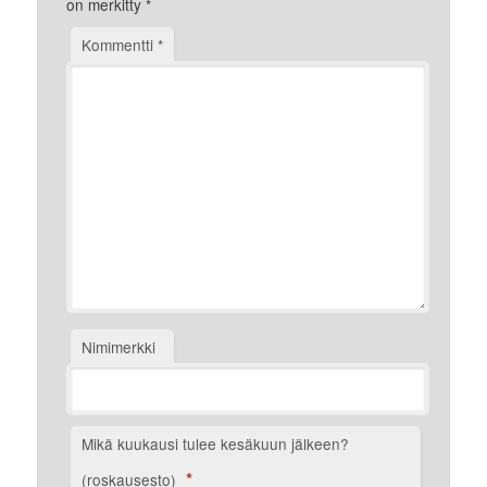
on merkitty
*
Kommentti
*
Nimimerkki
Mikä kuukausi tulee kesäkuun jälkeen?
*
(roskausesto)