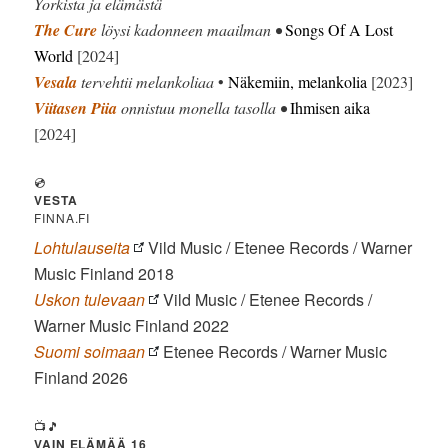
Yorkista ja elämästä
The Cure
löysi kadonneen maailman •
Songs Of A Lost
World
[2024]
Vesala
tervehtii melankoliaa
•
Näkemiin, melankolia
[2023]
Viitasen Piia
onnistuu monella tasolla •
Ihmisen aika
[2024]
💿
VESTA
FINNA.FI
Lohtulauseita
Vild Music / Etenee Records / Warner
Music Finland 2018
Uskon tulevaan
Vild Music / Etenee Records /
Warner Music Finland 2022
Suomi soimaan
Etenee Records / Warner Music
Finland 2026
📺🎵
VAIN ELÄMÄÄ 16