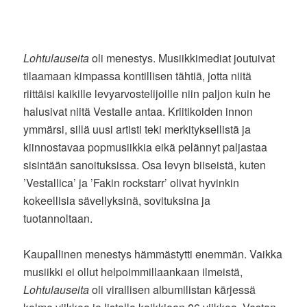
Lohtulauseita
oli menestys. Musiikkimediat joutuivat
tilaamaan kimpassa kontillisen tähtiä, jotta niitä
riittäisi kaikille levyarvostelijoille niin paljon kuin he
halusivat niitä Vestalle antaa. Kriitikoiden innon
ymmärsi, sillä uusi artisti teki merkityksellistä ja
kiinnostavaa popmusiikkia eikä pelännyt paljastaa
sisintään sanoituksissa. Osa levyn biiseistä, kuten
’Vestallica’ ja ’Fakin rockstarr’ olivat hyvinkin
kokeellisia sävellyksinä, sovituksina ja
tuotannoltaan.
Kaupallinen menestys hämmästytti enemmän. Vaikka
musiikki ei ollut helpoimmillaankaan ilmeistä,
Lohtulauseita
oli virallisen albumilistan kärjessä