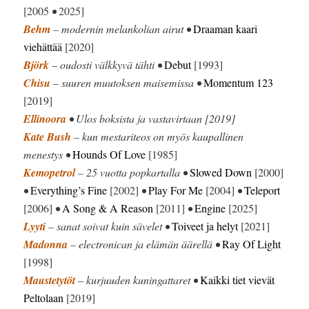
[2005
•
2025]
Behm
– modernin melankolian airut •
Draaman kaari
viehättää
[2020]
Björk
– oudosti välkkyvä tähti •
Debut
[1993]
Chisu
– suuren muutoksen maisemissa •
Momentum 123
[2019]
Ellinoora
• Ulos boksista ja vastavirtaan [2019]
Kate Bush
– kun mestariteos on myös kaupallinen
menestys •
Hounds Of Love
[1985]
Kemopetrol
– 25 vuotta popkartalla •
Slowed Down
[2000]
•
Everything’s Fine
[2002]
•
Play For Me
[2004]
•
Teleport
[2006]
•
A Song & A Reason
[2011]
•
Engine
[2025]
Lyyti
– sanat soivat kuin sävelet •
Toiveet ja helyt
[2021]
Madonna
– electronican ja elämän äärellä •
Ray Of Light
[1998]
Maustetytöt
– kurjuuden kuningattaret •
Kaikki tiet vievät
Peltolaan
[2019]