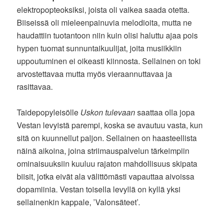
elektropopteoksiksi, joista oli vaikea saada otetta.
Biiseissä oli mieleenpainuvia melodioita, mutta ne
haudattiin tuotantoon niin kuin olisi haluttu ajaa pois
hypen tuomat sunnuntaikuulijat, joita musiikkiin
uppoutuminen ei oikeasti kiinnosta. Sellainen on toki
arvostettavaa mutta myös vieraannuttavaa ja
rasittavaa.
Taidepopyleisölle
Uskon tulevaan
saattaa olla jopa
Vestan levyistä parempi, koska se avautuu vasta, kun
sitä on kuunnellut paljon. Sellainen on haasteellista
näinä aikoina, joina striimauspalvelun tärkeimpiin
ominaisuuksiin kuuluu rajaton mahdollisuus skipata
biisit, jotka eivät ala välittömästi vapauttaa aivoissa
dopamiinia. Vestan toisella levyllä on kyllä yksi
sellainenkin kappale, ’Valonsäteet’.