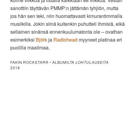
kolme viikkoa ja listalla kaikkiaan 86 viikkoa. Vestan
sanottiin täyttävän PMMP:n jättämän tyhjiön, mutta
jos hän sen teki, niin huomattavasti kimurantimmalla
musiikilla. Jokin siinä kuitenkin puhutteli ihmisiä, eikä
sellainen sinänsä ennenkuulumatonta ole – ovathan
esimerkiksi
Björk
ja
Radiohead
myyneet platinaa eri
puolilla maailmaa.
FAKIN ROCKSTARR • ALBUMILTA
LOHTULAUSEITA
2018