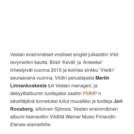
Vestan ensimmäiset viralliset singlet julkaistiin Vild-
levymerkin kautta. Biisit ’Kevät’ ja ’Anteeksi’
ilmestyivät vuonna 2015 ja kolmas sinkku ’Vielä1’
seuraavana vuonna. Vildin perustajasta
Martin
Linnankoskesta
tuli Vestan manageri, ja
debyyttialbumin tuottajaksi saatiin
PMMP
:n
säveltäjänä tunnetuksi tullut muusikko ja tuottaja
Jori
Roosberg
, silloinen Sjöroos. Vestan ensimmäinen
albumi lisensoitiin Vildiltä Warner Music Finlandin
Etenee-alamerkille.