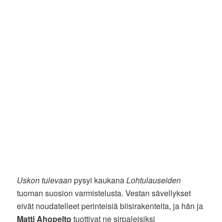
Uskon tulevaan
pysyi kaukana
Lohtulauseiden
tuoman suosion varmistelusta. Vestan sävellykset
eivät noudatelleet perinteisiä biisirakenteita, ja hän ja
Matti Ahopelto
tuottivat ne sirpaleisiksi