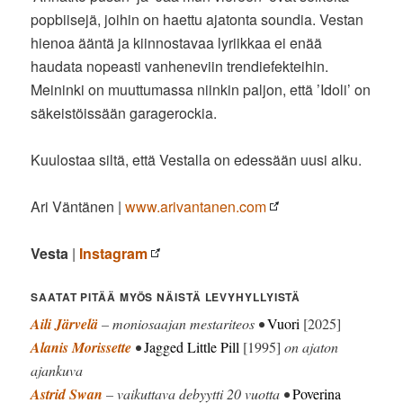
popbiisejä, joihin on haettu ajatonta soundia. Vestan
hienoa ääntä ja kiinnostavaa lyriikkaa ei enää
haudata nopeasti vanheneviin trendiefekteihin.
Meininki on muuttumassa niinkin paljon, että ’Idoli’ on
säkeistöissään garagerockia.
Kuulostaa siltä, että Vestalla on edessään uusi alku.
Ari Väntänen |
www.arivantanen.com
Vesta
|
Instagram
SAATAT PITÄÄ MYÖS NÄISTÄ LEVYHYLLYISTÄ
Aili Järvelä
– moniosaajan mestariteos •
Vuori
[2025]
Alanis Morissette
•
Jagged Little Pill
[1995]
on ajaton
ajankuva
Astrid Swan
– vaikuttava debyytti 20 vuotta •
Poverina