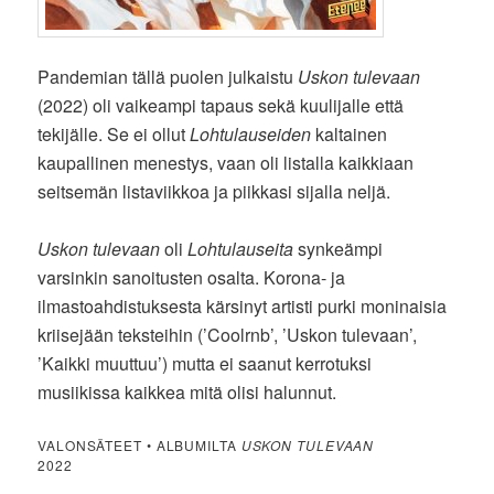
Pandemian tällä puolen julkaistu
Uskon tulevaan
(2022) oli vaikeampi tapaus sekä kuulijalle että
tekijälle. Se ei ollut
Lohtulauseiden
kaltainen
kaupallinen menestys, vaan oli listalla kaikkiaan
seitsemän listaviikkoa ja piikkasi sijalla neljä.
Uskon tulevaan
oli
Lohtulauseita
synkeämpi
varsinkin sanoitusten osalta. Korona- ja
ilmastoahdistuksesta kärsinyt artisti purki moninaisia
kriisejään teksteihin (’Coolrnb’, ’Uskon tulevaan’,
’Kaikki muuttuu’) mutta ei saanut kerrotuksi
musiikissa kaikkea mitä olisi halunnut.
VALONSÄTEET • ALBUMILTA
USKON TULEVAAN
2022