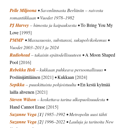
Pelle Miljoona
• Savonlinnasta Berliiniin – raivosta
romantiikkaan • Vuodet 1978–1982
PJ Harvey
– himosta ja kaipauksesta •
To Bring You My
Love
[1995]
PMMP
• Massasuosio, substanssi, sukupolvikokemus •
Vuodet 2003–2013 ja 2024
Radiohead
– takaisin epätodellisuuteen •
A Moon Shaped
Pool
[2016]
Rebekka Holi
– kukkaan puhkeava persoonallisuus •
Posliinijättiläinen
[2021]
•
Kukkaan
[2024]
Sepikka
– puuskittaista pohjoistuulta •
En kestä kylmää
lailla ahvenen
[2021]
Steven Wilson
– koskettava tarina ulkopuolisuudesta •
Hand Cannot Erase
[2015]
Suzanne Vega
[
1
] 1985–1992 • Metropolin uusi tähti
Suzanne Vega
[
2
] 1996–2022 • Lauluja ja tarinoita New