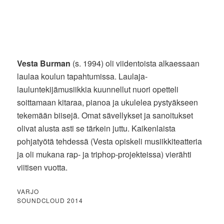
Vesta Burman
(s. 1994) oli viidentoista alkaessaan
laulaa koulun tapahtumissa. Laulaja-
lauluntekijämusiikkia kuunnellut nuori opetteli
soittamaan kitaraa, pianoa ja ukulelea pystyäkseen
tekemään biisejä. Omat sävellykset ja sanoitukset
olivat alusta asti se tärkein juttu. Kaikenlaista
pohjatyötä tehdessä (Vesta opiskeli musiikkiteatteria
ja oli mukana rap- ja triphop-projekteissa) vierähti
viitisen vuotta.
VARJO
SOUNDCLOUD 2014