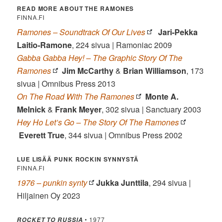
READ MORE ABOUT THE RAMONES
FINNA.FI
Ramones – Soundtrack Of Our Lives
Jari-Pekka
Laitio-Ramone
, 224 sivua | Ramoniac 2009
Gabba Gabba Hey! – The Graphic Story Of The
Ramones
Jim McCarthy
&
Brian Williamson
, 173
sivua | Omnibus Press 2013
On The Road With The Ramones
Monte A.
Melnick
&
Frank Meyer
, 302 sivua | Sanctuary 2003
Hey Ho Let’s Go – The Story Of The Ramones
Everett True
, 344 sivua | Omnibus Press 2002
LUE LISÄÄ PUNK ROCKIN SYNNYSTÄ
FINNA.FI
1976 – punkin synty
Jukka Junttila
, 294 sivua |
Hiljainen Oy 2023
• 1977
ROCKET TO RUSSIA