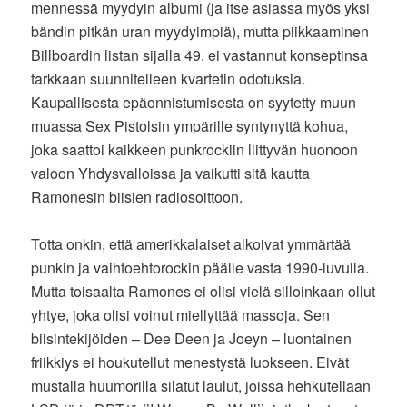
mennessä myydyin albumi (ja itse asiassa myös yksi
bändin pitkän uran myydyimpiä), mutta piikkaaminen
Billboardin listan sijalla 49. ei vastannut konseptinsa
tarkkaan suunnitelleen kvartetin odotuksia.
Kaupallisesta epäonnistumisesta on syytetty muun
muassa Sex Pistolsin ympärille syntynyttä kohua,
joka saattoi kaikkeen punkrockiin liittyvän huonoon
valoon Yhdysvalloissa ja vaikutti sitä kautta
Ramonesin biisien radiosoittoon.
Totta onkin, että amerikkalaiset alkoivat ymmärtää
punkin ja vaihtoehtorockin päälle vasta 1990-luvulla.
Mutta toisaalta Ramones ei olisi vielä silloinkaan ollut
yhtye, joka olisi voinut miellyttää massoja. Sen
biisintekijöiden – Dee Deen ja Joeyn – luontainen
friikkiys ei houkutellut menestystä luokseen. Eivät
mustalla huumorilla silatut laulut, joissa hehkutellaan