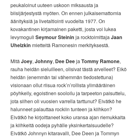
peukaloinut uuteen uskoon miksausta ja
biisijärjestystä myöten. On ennen julkaisemattomia
äänityksiä ja livetaltiointi vuodelta 1977. On
kovakantinen kirjamainen paketti, josta voi lukea
levymoguli
Seymour Steinin
ja rocktoimittaja
Jaan
Uhelzkin
mietteitä Ramonesin merkityksestä.
Mitä
Joey
,
Johnny
,
Dee Dee
ja
Tommy Ramone
,
rauha heidän sieluilleen, olisivat tästä arvelleet? Eikö
heidän (enemmän tai vähemmän tiedostettuna)
visionaan ollut riisua rock’n’rollista ylimääräinen
pöyhkeily, egoistinen sooloilu ja tarpeeton paisuttelu,
jota siihen oli vuosien varrella tarttunut? Eivätkö he
halunneet palauttaa rockiin tunteen ja kiihkon?
Eivätkö he kirjoittaneet koko uransa ajan riemukkaita
ja kiihkeitä oodeja pyhälle yksinkertaisuudelle?
Eivätkö Johnnyn kitaravalli, Dee Deen ja Tommyn