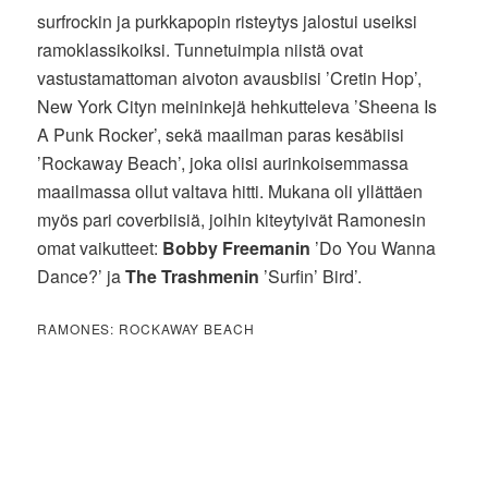
surfrockin ja purkkapopin risteytys jalostui useiksi
ramoklassikoiksi. Tunnetuimpia niistä ovat
vastustamattoman aivoton avausbiisi ’Cretin Hop’,
New York Cityn meininkejä hehkutteleva ’Sheena Is
A Punk Rocker’, sekä maailman paras kesäbiisi
’Rockaway Beach’, joka olisi aurinkoisemmassa
maailmassa ollut valtava hitti. Mukana oli yllättäen
myös pari coverbiisiä, joihin kiteytyivät Ramonesin
omat vaikutteet:
Bobby Freemanin
’Do You Wanna
Dance?’ ja
The Trashmenin
’Surfin’ Bird’.
RAMONES: ROCKAWAY BEACH