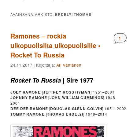
AVAINSANA-ARKISTO:
ERDELYI THOMAS
Ramones – rockia
Komment
1
ulkopuolisilta ulkopuolisille •
Rocket To Russia
24.11.2017
| Kirjoittaja:
Ari Väntänen
| Sire 1977
Rocket To Russia
JOEY RAMONE
[
JEFFREY ROSS HYMAN
] 1951–2001
JOHNNY RAMONE
[
JOHN WILLIAM CUMMINGS
] 1948–
2004
DEE DEE RAMONE
[
DOUGLAS GLENN COLVIN
] 1951–2002
TOMMY RAMONE
[
THOMAS ERDELYI
] 1949–2014