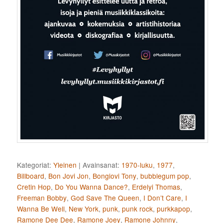
Kategoriat:
Yleinen
|
Avainsanat:
1970-luku
,
1977
,
Billboard
,
Bon Jovi Jon
,
Bongiovi Tony
,
bubblegum pop
,
Cretin Hop
,
Do You Wanna Dance?
,
Erdelyi Thomas
,
Freeman Bobby
,
God Save The Queen
,
I Don’t Care
,
I
Wanna Be Well
,
New York
,
punk
,
punk rock
,
purkkapop
,
Ramone Dee Dee
,
Ramone Joey
,
Ramone Johnny
,