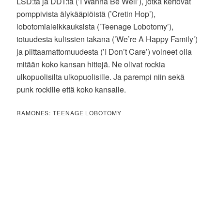
LSD:tä ja DDT:tä (’I Wanna Be Well’), jotka kertovat
pomppivista älykääpiöistä (’Cretin Hop’),
lobotomialeikkauksista (’Teenage Lobotomy’),
totuudesta kulissien takana (’We’re A Happy Family’)
ja piittaamattomuudesta (’I Don’t Care’) voineet olla
mitään koko kansan hittejä. Ne olivat rockia
ulkopuolisilta ulkopuolisille. Ja parempi niin sekä
punk rockille että koko kansalle.
RAMONES: TEENAGE LOBOTOMY