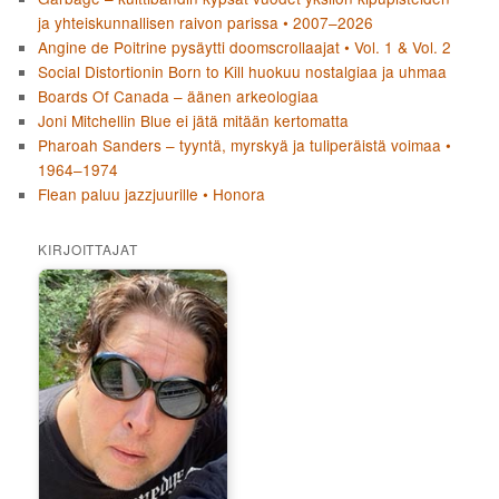
ja yhteiskunnallisen raivon parissa • 2007–2026
Angine de Poitrine pysäytti doomscrollaajat • Vol. 1 & Vol. 2
Social Distortionin Born to Kill huokuu nostalgiaa ja uhmaa
Boards Of Canada – äänen arkeologiaa
Joni Mitchellin Blue ei jätä mitään kertomatta
Pharoah Sanders – tyyntä, myrskyä ja tuliperäistä voimaa •
1964–1974
Flean paluu jazzjuurille • Honora
KIRJOITTAJAT