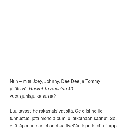
Niin – mitä Joey, Johnny, Dee Dee ja Tommy
pitäisivät
Rocket To Russian
40-
vuotisjuhlajulkaisusta?
Luultavasti he rakastaisivat sitä. Se olisi heille
tunnustus, jota hieno albumi ei aikoinaan saanut. Se,
että läpimurto antoi odottaa itseään loputtomiin, jurppi