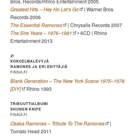
Bros. Records/Rhino Entertainment 2005
Greatest Hits – Hey Ho Let’s Go
| Warner Bros.
Records 2006
The Essential Ramones
| Chrysalis Records 2007
The Sire Years – 1976–1981
• 6CD | Rhino
Entertainment 2013
💿
KOKOELMALEVYJÄ
RAMONES JA ERI ESITTÄJIÄ
FINNA.FI
Blank Generation – The New York Scene 1975–1978
[DiY]
Rhino 1993
TRIBUUTTIALBUMI
SHONEN KNIFE
FINNA.FI
Osaka Ramones – Tribute To The Ramones
|
Tomato Head 2011