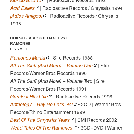
Mondo Bizarro
| Radioactive Records 1992
Acid Eaters
| Radioactive Records / Chrysalis 1994
¡Adios Amigos!
| Radioactive Records / Chrysalis
1995
BOKSIT JA KOKOELMALEVYT
RAMONES
FINNA.FI
Ramones Mania
| Sire Records 1988
All The Stuff (And More) – Volume One
| Sire
Records/Warner Bros Records 1990
All The Stuff (And More) – Volume Two
| Sire
Records/Warner Bros Records 1991
Greatest Hits Live
| Radioactive Records 1996
Anthology – Hey Ho Let’s Go!
• 2CD | Warner Bros.
Records/Rhino Entertainment 1999
Best Of The Chrysalis Years
| EMI Records 2002
Weird Tales Of The Ramones
• 3CD+DVD | Warner