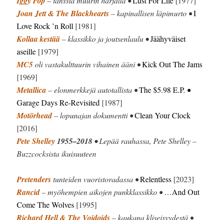
Iggy Pop
– tanssia muurin harjalla •
Lust For Life
[1977]
Joan Jett & The Blackhearts
– kapinallisen läpimurto •
I
Love Rock ’n Roll
[1981]
Kollaa kestää
– klassikko ja joutsenlaulu •
Jäähyväiset
aseille
[1979]
MC5
oli vastakulttuurin vihainen ääni •
Kick Out The Jams
[1969]
Metallica
– elonmerkkejä autotallista •
The $5.98 E.P.
•
Garage Days Re-Revisited
[1987]
Motörhead
– lopunajan dokumentti •
Clean Your Clock
[2016]
Pete Shelley
1955–2018
• Lepää rauhassa, Pete Shelley –
Buzzcocksista ikuisuuteen
Pretenders
tunteiden vuoristoradassa •
Relentless
[2023]
Rancid
– myöhempien aikojen punkklassikko •
…And Out
Come The Wolves
[1995]
Richard Hell & The Voidoids
– kaukana kliseisyydestä •