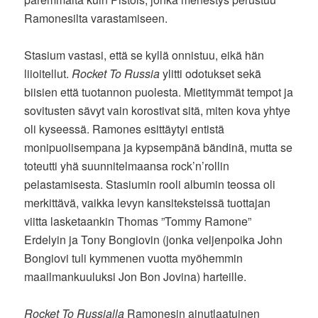
Ramonesilta varastamiseen.
Stasium vastasi, että se kyllä onnistuu, eikä hän
liioitellut.
Rocket To Russia
ylitti odotukset sekä
biisien että tuotannon puolesta. Mietitymmät tempot ja
sovitusten sävyt vain korostivat sitä, miten kova yhtye
oli kyseessä. Ramones esittäytyi entistä
monipuolisempana ja kypsempänä bändinä, mutta se
toteutti yhä suunnitelmaansa rock’n’rollin
pelastamisesta. Stasiumin rooli albumin teossa oli
merkittävä, vaikka levyn kansiteksteissä tuottajan
viitta lasketaankin Thomas ”Tommy Ramone”
Erdelyin ja Tony Bongiovin (jonka veljenpoika John
Bongiovi tuli kymmenen vuotta myöhemmin
maailmankuuluksi Jon Bon Jovina) harteille.
Rocket To Russialla
Ramonesin ainutlaatuinen