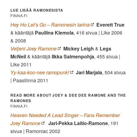
LUE LISÄÄ RAMONESISTA
FINNA.FI
Hey Ho Let’s Go – Ramonesin tarina
Everett True
& kääntäjä
Pauliina Klemola
, 416 sivua | Like 2006
& 2008
Veljeni Joey Ramone
Mickey Leigh
&
Legs
McNeil
& kääntäjä
Ilkka Salmenpohja
, 455 sivua |
Like 2011
Yy-kaa-koo-nee ramopunk!
Jari Marjala
, 504 sivua
| Paasilinna 2011
READ MORE ABOUT JOEY & DEE DEE RAMONE AND THE
RAMONES
FINNA.FI
Heaven Needed A Lead Singer – Fans Remember
Joey Ramone
Jari-Pekka Laitio-Ramone
, 191
sivua | Ramoniac 2002