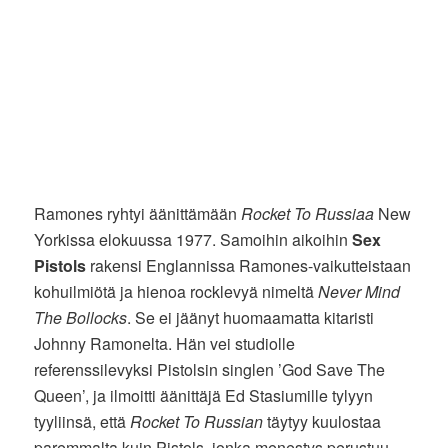
Ramones ryhtyi äänittämään
Rocket To Russiaa
New
Yorkissa elokuussa 1977. Samoihin aikoihin
Sex
Pistols
rakensi Englannissa Ramones-vaikutteistaan
kohuilmiötä ja hienoa rocklevyä nimeltä
Never Mind
The Bollocks
. Se ei jäänyt huomaamatta kitaristi
Johnny Ramonelta. Hän vei studiolle
referenssilevyksi Pistolsin singlen ’God Save The
Queen’, ja ilmoitti äänittäjä Ed Stasiumille tylyyn
tyyliinsä, että
Rocket To Russian
täytyy kuulostaa
paremmalta kuin Pistols, jonka menestys perustuu