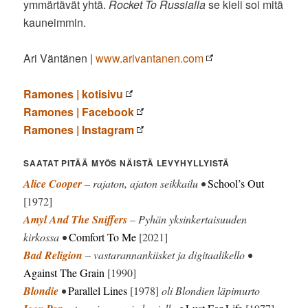
ymmärtävät yhtä.
Rocket To Russialla
se kieli soi mitä
kauneimmin.
Ari Väntänen |
www.arivantanen.com
Ramones | kotisivu
Ramones | Facebook
Ramones | Instagram
SAATAT PITÄÄ MYÖS NÄISTÄ LEVYHYLLYISTÄ
Alice Cooper
– rajaton, ajaton seikkailu •
School’s Out
[1972]
Amyl And The Sniffers
– Pyhän yksinkertaisuuden
kirkossa •
Comfort To Me
[2021]
Bad Religion
– vastarannankiisket ja digitaalikello •
Against The Grain
[1990]
Blondie
•
Parallel Lines
[1978]
oli Blondien läpimurto