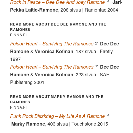
Rock In Peace – Dee Dee And Joey Ramone
Jari-
Pekka Laitio-Ramone
, 208 sivua | Ramoniac 2004
READ MORE ABOUT DEE DEE RAMONE AND THE
RAMONES
FINNA.FI
Poison Heart – Surviving The Ramones
Dee Dee
Ramone
&
Veronica Kofman
, 187 sivua | Firefly
1997
Poison Heart – Surviving The Ramones
Dee Dee
Ramone
&
Veronica Kofman
, 223 sivua | SAF
Publishing 2001
READ MORE ABOUT MARKY RAMONE AND THE
RAMONES
FINNA.FI
Punk Rock Blitzkrieg – My Life As A Ramone
Marky Ramone
, 403 sivua | Touchstone 2015