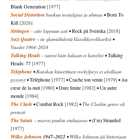
Blank Generation
[1977]
Social Distortion
huokuu nostalgiaa ja uhmaa •
Born To
Kill
[2026]
Strängen
– aito loppuun asti •
Rock på Svenska
[2018]
Suzi Quatro
– tie glamtähdestä klassikkorokkariksi •
Vuodet 1964–2024
Talking Heads
– tanssi kuin kukaan ei katselisi •
Talking
Heads: 77
[1977]
Téléphone
• Ranskan kineettinen rockylpeys ei aloillaan
pysynyt •
Téléphone
[1977]
•
Crache ton venin
[1979]
•
Au
cœur
de la nuit
[1980]
•
Dure limite
[1982]
•
Un autre
monde
[1984]
The Clash
•
Combat Rock
[1982]
• The Clashin genre oli
protesti
The Saints
– marssi punkin etulinjassa •
(I’m) Stranded
[1977]
Wilko Johnson
1947–2022
• Wilko Johnson jäi historiaan