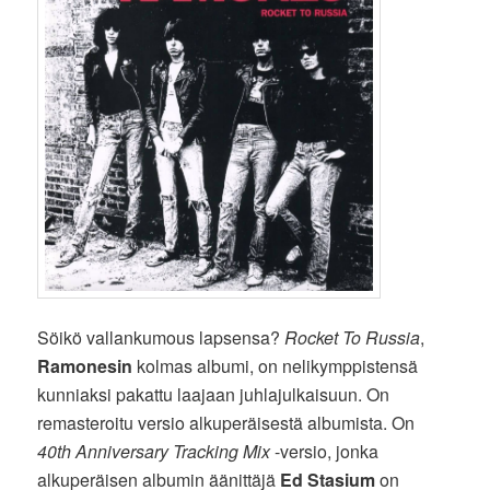
Söikö vallankumous lapsensa?
Rocket To Russia
,
Ramonesin
kolmas albumi, on nelikymppistensä
kunniaksi pakattu laajaan juhlajulkaisuun. On
remasteroitu versio alkuperäisestä albumista. On
40th Anniversary Tracking Mix
-versio, jonka
alkuperäisen albumin äänittäjä
Ed Stasium
on