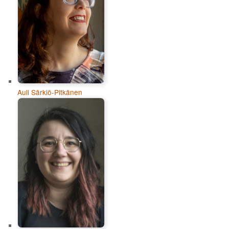
Auli Särkiö-Pitkänen