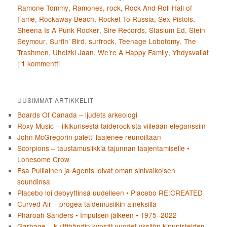
Ramone Tommy
,
Ramones
,
rock
,
Rock And Roll Hall of
Fame
,
Rockaway Beach
,
Rocket To Russia
,
Sex Pistols
,
Sheena Is A Punk Rocker
,
Sire Records
,
Stasium Ed
,
Stein
Seymour
,
Surfin’ Bird
,
surfrock
,
Teenage Lobotomy
,
The
Trashmen
,
Uhelzki Jaan
,
We’re A Happy Family
,
Yhdysvallat
|
kommentti
1
UUSIMMAT ARTIKKELIT
Boards Of Canada – ljudets arkeologi
Roxy Music – ilkikurisesta taiderockista viileään eleganssiin
John McGregorin paletti laajenee reunoiltaan
Scorpions – taustamusiikkia tajunnan laajentamiselle •
Lonesome Crow
Esa Pulliainen ja Agents loivat oman sinivalkoisen
soundinsa
Placebo loi debyyttinsä uudelleen • Placebo RE:CREATED
Curved Air – progea taidemusiikin aineksilla
Pharoah Sanders • Impulsen jälkeen • 1975–2022
Garbage – kulttibändin kypsät vuodet yksilön kipupisteiden