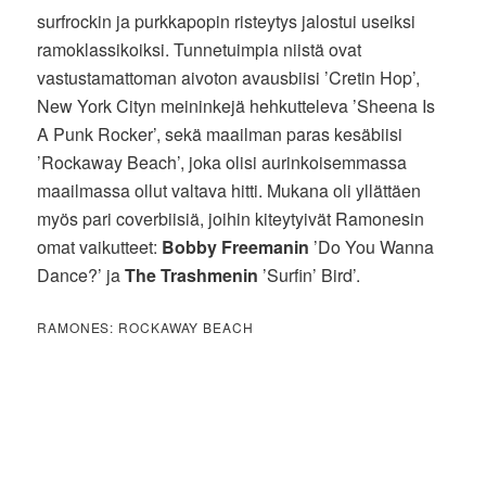
surfrockin ja purkkapopin risteytys jalostui useiksi
ramoklassikoiksi. Tunnetuimpia niistä ovat
vastustamattoman aivoton avausbiisi ’Cretin Hop’,
New York Cityn meininkejä hehkutteleva ’Sheena Is
A Punk Rocker’, sekä maailman paras kesäbiisi
’Rockaway Beach’, joka olisi aurinkoisemmassa
maailmassa ollut valtava hitti. Mukana oli yllättäen
myös pari coverbiisiä, joihin kiteytyivät Ramonesin
omat vaikutteet:
Bobby Freemanin
’Do You Wanna
Dance?’ ja
The Trashmenin
’Surfin’ Bird’.
RAMONES: ROCKAWAY BEACH