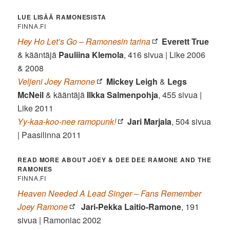
LUE LISÄÄ RAMONESISTA
FINNA.FI
Hey Ho Let’s Go – Ramonesin tarina
Everett True
& kääntäjä
Pauliina Klemola
, 416 sivua | Like 2006
& 2008
Veljeni Joey Ramone
Mickey Leigh
&
Legs
McNeil
& kääntäjä
Ilkka Salmenpohja
, 455 sivua |
Like 2011
Yy-kaa-koo-nee ramopunk!
Jari Marjala
, 504 sivua
| Paasilinna 2011
READ MORE ABOUT JOEY & DEE DEE RAMONE AND THE
RAMONES
FINNA.FI
Heaven Needed A Lead Singer – Fans Remember
Joey Ramone
Jari-Pekka Laitio-Ramone
, 191
sivua | Ramoniac 2002