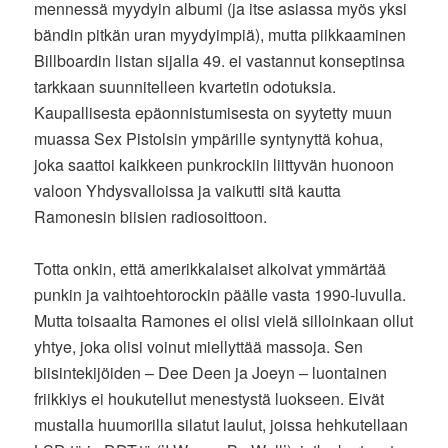
mennessä myydyin albumi (ja itse asiassa myös yksi
bändin pitkän uran myydyimpiä), mutta piikkaaminen
Billboardin listan sijalla 49. ei vastannut konseptinsa
tarkkaan suunnitelleen kvartetin odotuksia.
Kaupallisesta epäonnistumisesta on syytetty muun
muassa Sex Pistolsin ympärille syntynyttä kohua,
joka saattoi kaikkeen punkrockiin liittyvän huonoon
valoon Yhdysvalloissa ja vaikutti sitä kautta
Ramonesin biisien radiosoittoon.
Totta onkin, että amerikkalaiset alkoivat ymmärtää
punkin ja vaihtoehtorockin päälle vasta 1990-luvulla.
Mutta toisaalta Ramones ei olisi vielä silloinkaan ollut
yhtye, joka olisi voinut miellyttää massoja. Sen
biisintekijöiden – Dee Deen ja Joeyn – luontainen
friikkiys ei houkutellut menestystä luokseen. Eivät
mustalla huumorilla silatut laulut, joissa hehkutellaan