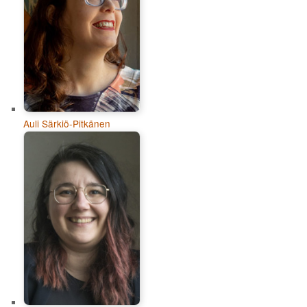
Auli Särkiö-Pitkänen