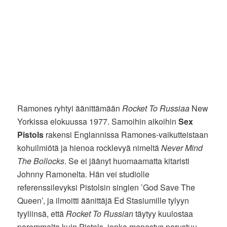
Ramones ryhtyi äänittämään
Rocket To Russiaa
New
Yorkissa elokuussa 1977. Samoihin aikoihin
Sex
Pistols
rakensi Englannissa Ramones-vaikutteistaan
kohuilmiötä ja hienoa rocklevyä nimeltä
Never Mind
The Bollocks
. Se ei jäänyt huomaamatta kitaristi
Johnny Ramonelta. Hän vei studiolle
referenssilevyksi Pistolsin singlen ’God Save The
Queen’, ja ilmoitti äänittäjä Ed Stasiumille tylyyn
tyyliinsä, että
Rocket To Russian
täytyy kuulostaa
paremmalta kuin Pistols, jonka menestys perustuu