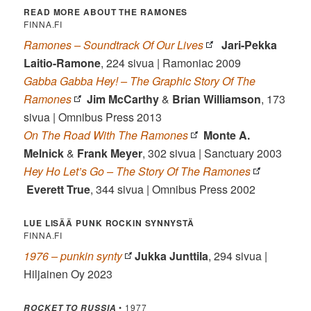
READ MORE ABOUT THE RAMONES
FINNA.FI
Ramones – Soundtrack Of Our Lives
Jari-Pekka
Laitio-Ramone
, 224 sivua | Ramoniac 2009
Gabba Gabba Hey! – The Graphic Story Of The
Ramones
Jim McCarthy
&
Brian Williamson
, 173
sivua | Omnibus Press 2013
On The Road With The Ramones
Monte A.
Melnick
&
Frank Meyer
, 302 sivua | Sanctuary 2003
Hey Ho Let’s Go – The Story Of The Ramones
Everett True
, 344 sivua | Omnibus Press 2002
LUE LISÄÄ PUNK ROCKIN SYNNYSTÄ
FINNA.FI
1976 – punkin synty
Jukka Junttila
, 294 sivua |
Hiljainen Oy 2023
• 1977
ROCKET TO RUSSIA