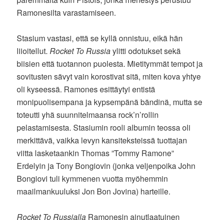
Ramonesilta varastamiseen.
Stasium vastasi, että se kyllä onnistuu, eikä hän
liioitellut.
Rocket To Russia
ylitti odotukset sekä
biisien että tuotannon puolesta. Mietitymmät tempot ja
sovitusten sävyt vain korostivat sitä, miten kova yhtye
oli kyseessä. Ramones esittäytyi entistä
monipuolisempana ja kypsempänä bändinä, mutta se
toteutti yhä suunnitelmaansa rock’n’rollin
pelastamisesta. Stasiumin rooli albumin teossa oli
merkittävä, vaikka levyn kansiteksteissä tuottajan
viitta lasketaankin Thomas ”Tommy Ramone”
Erdelyin ja Tony Bongiovin (jonka veljenpoika John
Bongiovi tuli kymmenen vuotta myöhemmin
maailmankuuluksi Jon Bon Jovina) harteille.
Rocket To Russialla
Ramonesin ainutlaatuinen