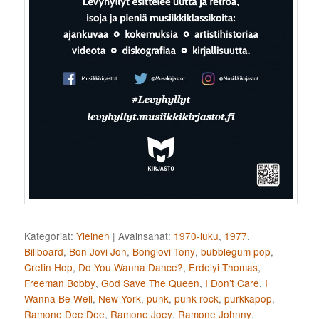
Kategoriat:
Yleinen
|
Avainsanat:
1970-luku
,
1977
,
Billboard
,
Bon Jovi Jon
,
Bongiovi Tony
,
bubblegum pop
,
Cretin Hop
,
Do You Wanna Dance?
,
Erdelyi Thomas
,
Freeman Bobby
,
God Save The Queen
,
I Don’t Care
,
I
Wanna Be Well
,
New York
,
punk
,
punk rock
,
purkkapop
,
Ramone Dee Dee
,
Ramone Joey
,
Ramone Johnny
,