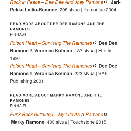
Rock In Peace – Dee Dee And Joey Ramone
Jari-
Pekka Laitio-Ramone
, 208 sivua | Ramoniac 2004
READ MORE ABOUT DEE DEE RAMONE AND THE
RAMONES
FINNA.FI
Poison Heart – Surviving The Ramones
Dee Dee
Ramone
&
Veronica Kofman
, 187 sivua | Firefly
1997
Poison Heart – Surviving The Ramones
Dee Dee
Ramone
&
Veronica Kofman
, 223 sivua | SAF
Publishing 2001
READ MORE ABOUT MARKY RAMONE AND THE
RAMONES
FINNA.FI
Punk Rock Blitzkrieg – My Life As A Ramone
Marky Ramone
, 403 sivua | Touchstone 2015