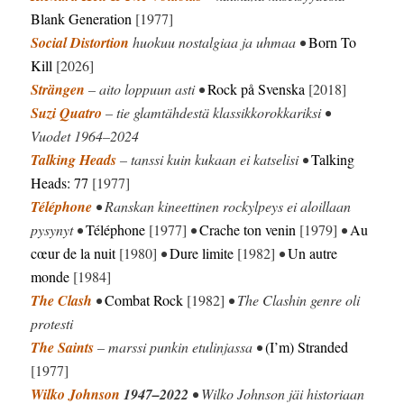
Blank Generation
[1977]
Social Distortion
huokuu nostalgiaa ja uhmaa •
Born To
Kill
[2026]
Strängen
– aito loppuun asti •
Rock på Svenska
[2018]
Suzi Quatro
– tie glamtähdestä klassikkorokkariksi •
Vuodet 1964–2024
Talking Heads
– tanssi kuin kukaan ei katselisi •
Talking
Heads: 77
[1977]
Téléphone
• Ranskan kineettinen rockylpeys ei aloillaan
pysynyt •
Téléphone
[1977]
•
Crache ton venin
[1979]
•
Au
cœur
de la nuit
[1980]
•
Dure limite
[1982]
•
Un autre
monde
[1984]
The Clash
•
Combat Rock
[1982]
• The Clashin genre oli
protesti
The Saints
– marssi punkin etulinjassa •
(I’m) Stranded
[1977]
Wilko Johnson
1947–2022
• Wilko Johnson jäi historiaan