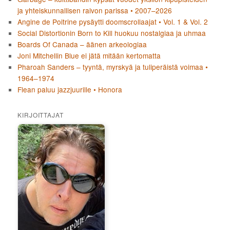
ja yhteiskunnallisen raivon parissa • 2007–2026
Angine de Poitrine pysäytti doomscrollaajat • Vol. 1 & Vol. 2
Social Distortionin Born to Kill huokuu nostalgiaa ja uhmaa
Boards Of Canada – äänen arkeologiaa
Joni Mitchellin Blue ei jätä mitään kertomatta
Pharoah Sanders – tyyntä, myrskyä ja tuliperäistä voimaa •
1964–1974
Flean paluu jazzjuurille • Honora
KIRJOITTAJAT