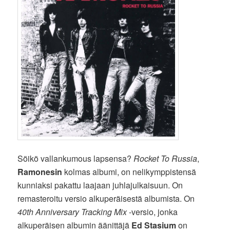
Söikö vallankumous lapsensa?
Rocket To Russia
,
Ramonesin
kolmas albumi, on nelikymppistensä
kunniaksi pakattu laajaan juhlajulkaisuun. On
remasteroitu versio alkuperäisestä albumista. On
40th Anniversary Tracking Mix
-versio, jonka
alkuperäisen albumin äänittäjä
Ed Stasium
on