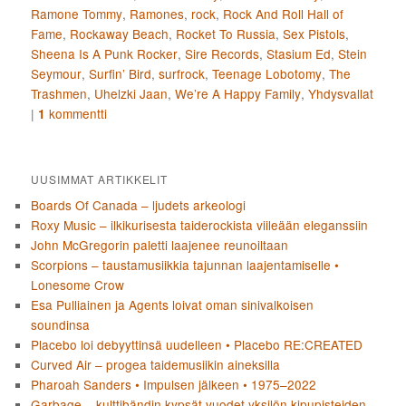
Ramone Tommy
,
Ramones
,
rock
,
Rock And Roll Hall of
Fame
,
Rockaway Beach
,
Rocket To Russia
,
Sex Pistols
,
Sheena Is A Punk Rocker
,
Sire Records
,
Stasium Ed
,
Stein
Seymour
,
Surfin’ Bird
,
surfrock
,
Teenage Lobotomy
,
The
Trashmen
,
Uhelzki Jaan
,
We’re A Happy Family
,
Yhdysvallat
|
kommentti
1
UUSIMMAT ARTIKKELIT
Boards Of Canada – ljudets arkeologi
Roxy Music – ilkikurisesta taiderockista viileään eleganssiin
John McGregorin paletti laajenee reunoiltaan
Scorpions – taustamusiikkia tajunnan laajentamiselle •
Lonesome Crow
Esa Pulliainen ja Agents loivat oman sinivalkoisen
soundinsa
Placebo loi debyyttinsä uudelleen • Placebo RE:CREATED
Curved Air – progea taidemusiikin aineksilla
Pharoah Sanders • Impulsen jälkeen • 1975–2022
Garbage – kulttibändin kypsät vuodet yksilön kipupisteiden