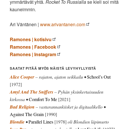
ymmärtävät yhtä.
Rocket To Russialla
se kieli soi mitä
kauneimmin.
Ari Väntänen |
www.arivantanen.com
Ramones | kotisivu
Ramones | Facebook
Ramones | Instagram
SAATAT PITÄÄ MYÖS NÄISTÄ LEVYHYLLYISTÄ
Alice Cooper
– rajaton, ajaton seikkailu •
School’s Out
[1972]
Amyl And The Sniffers
– Pyhän yksinkertaisuuden
kirkossa •
Comfort To Me
[2021]
Bad Religion
– vastarannankiisket ja digitaalikello •
Against The Grain
[1990]
Blondie
•
Parallel Lines
[1978]
oli Blondien läpimurto