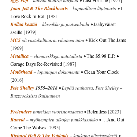
Iggy Pop
– tanssia muurin harjalla •
Lust For Life
[1977]
Joan Jett & The Blackhearts
– kapinallisen läpimurto •
I
Love Rock ’n Roll
[1981]
Kollaa kestää
– klassikko ja joutsenlaulu •
Jäähyväiset
aseille
[1979]
MC5
oli vastakulttuurin vihainen ääni •
Kick Out The Jams
[1969]
Metallica
– elonmerkkejä autotallista •
The $5.98 E.P.
•
Garage Days Re-Revisited
[1987]
Motörhead
– lopunajan dokumentti •
Clean Your Clock
[2016]
Pete Shelley
1955–2018
• Lepää rauhassa, Pete Shelley –
Buzzcocksista ikuisuuteen
Pretenders
tunteiden vuoristoradassa •
Relentless
[2023]
Rancid
– myöhempien aikojen punkklassikko •
…And Out
Come The Wolves
[1995]
Richard Hell & The Voidoids
– kaukana kliseisyydestä •