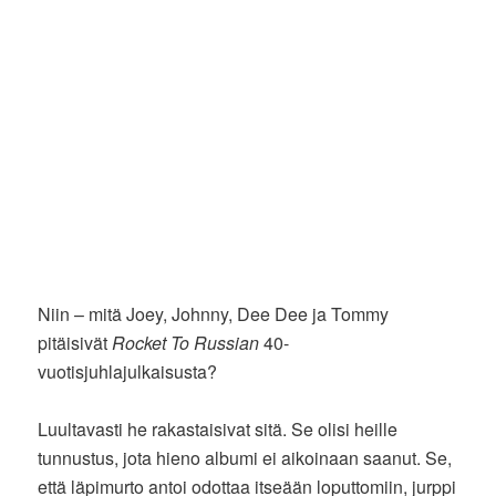
Niin – mitä Joey, Johnny, Dee Dee ja Tommy
pitäisivät
Rocket To Russian
40-
vuotisjuhlajulkaisusta?
Luultavasti he rakastaisivat sitä. Se olisi heille
tunnustus, jota hieno albumi ei aikoinaan saanut. Se,
että läpimurto antoi odottaa itseään loputtomiin, jurppi