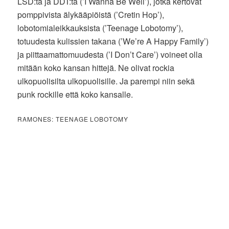
LSD:tä ja DDT:tä (’I Wanna Be Well’), jotka kertovat
pomppivista älykääpiöistä (’Cretin Hop’),
lobotomialeikkauksista (’Teenage Lobotomy’),
totuudesta kulissien takana (’We’re A Happy Family’)
ja piittaamattomuudesta (’I Don’t Care’) voineet olla
mitään koko kansan hittejä. Ne olivat rockia
ulkopuolisilta ulkopuolisille. Ja parempi niin sekä
punk rockille että koko kansalle.
RAMONES: TEENAGE LOBOTOMY