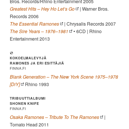
Bros. Records/Rhino Entertainment 2005
Greatest Hits – Hey Ho Let’s Go
| Warner Bros.
Records 2006
The Essential Ramones
| Chrysalis Records 2007
The Sire Years – 1976–1981
• 6CD | Rhino
Entertainment 2013
💿
KOKOELMALEVYJÄ
RAMONES JA ERI ESITTÄJIÄ
FINNA.FI
Blank Generation – The New York Scene 1975–1978
[DiY]
Rhino 1993
TRIBUUTTIALBUMI
SHONEN KNIFE
FINNA.FI
Osaka Ramones – Tribute To The Ramones
|
Tomato Head 2011