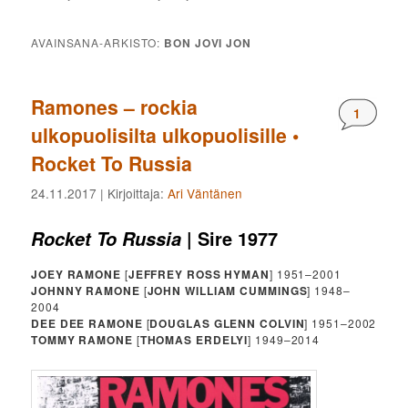
AVAINSANA-ARKISTO:
BON JOVI JON
Ramones – rockia
Komment
1
ulkopuolisilta ulkopuolisille •
Rocket To Russia
24.11.2017
| Kirjoittaja:
Ari Väntänen
| Sire 1977
Rocket To Russia
JOEY RAMONE
[
JEFFREY ROSS HYMAN
] 1951–2001
JOHNNY RAMONE
[
JOHN WILLIAM CUMMINGS
] 1948–
2004
DEE DEE RAMONE
[
DOUGLAS GLENN COLVIN
] 1951–2002
TOMMY RAMONE
[
THOMAS ERDELYI
] 1949–2014