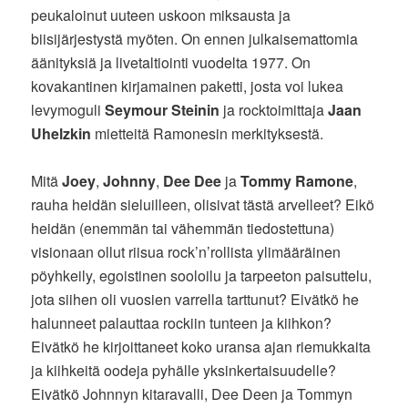
peukaloinut uuteen uskoon miksausta ja
biisijärjestystä myöten. On ennen julkaisemattomia
äänityksiä ja livetaltiointi vuodelta 1977. On
kovakantinen kirjamainen paketti, josta voi lukea
levymoguli
Seymour Steinin
ja rocktoimittaja
Jaan
Uhelzkin
mietteitä Ramonesin merkityksestä.
Mitä
Joey
,
Johnny
,
Dee Dee
ja
Tommy Ramone
,
rauha heidän sieluilleen, olisivat tästä arvelleet? Eikö
heidän (enemmän tai vähemmän tiedostettuna)
visionaan ollut riisua rock’n’rollista ylimääräinen
pöyhkeily, egoistinen sooloilu ja tarpeeton paisuttelu,
jota siihen oli vuosien varrella tarttunut? Eivätkö he
halunneet palauttaa rockiin tunteen ja kiihkon?
Eivätkö he kirjoittaneet koko uransa ajan riemukkaita
ja kiihkeitä oodeja pyhälle yksinkertaisuudelle?
Eivätkö Johnnyn kitaravalli, Dee Deen ja Tommyn