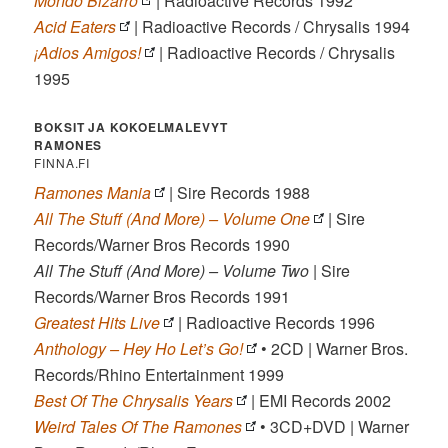
Mondo Bizarro
| Radioactive Records 1992
Acid Eaters
| Radioactive Records / Chrysalis 1994
¡Adios Amigos!
| Radioactive Records / Chrysalis
1995
BOKSIT JA KOKOELMALEVYT
RAMONES
FINNA.FI
Ramones Mania
| Sire Records 1988
All The Stuff (And More) – Volume One
| Sire
Records/Warner Bros Records 1990
All The Stuff (And More) – Volume Two
| Sire
Records/Warner Bros Records 1991
Greatest Hits Live
| Radioactive Records 1996
Anthology – Hey Ho Let’s Go!
• 2CD | Warner Bros.
Records/Rhino Entertainment 1999
Best Of The Chrysalis Years
| EMI Records 2002
Weird Tales Of The Ramones
• 3CD+DVD | Warner