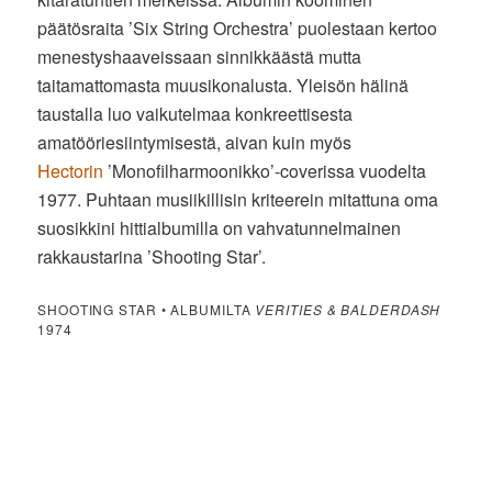
päätösraita ’Six String Orchestra’ puolestaan kertoo
menestyshaaveissaan sinnikkäästä mutta
taitamattomasta muusikonalusta. Yleisön hälinä
taustalla luo vaikutelmaa konkreettisesta
amatööriesiintymisestä, aivan kuin myös
Hectorin
’Monofilharmoonikko’-coverissa vuodelta
1977. Puhtaan musiikillisin kriteerein mitattuna oma
suosikkini hittialbumilla on vahvatunnelmainen
rakkaustarina ’Shooting Star’.
SHOOTING STAR • ALBUMILTA
VERITIES & BALDERDASH
1974