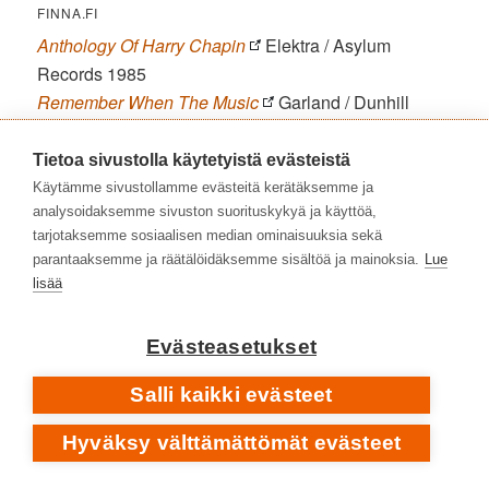
FINNA.FI
Anthology Of Harry Chapin
Elektra / Asylum
Records 1985
Remember When The Music
Garland / Dunhill
Compact Classics / DCC Compact Classics 1987
The Gold Medal Collection
2CD | Elektra / Asylum
Tietoa sivustolla käytetyistä evästeistä
Records 1988
Käytämme sivustollamme evästeitä kerätäksemme ja
analysoidaksemme sivuston suorituskykyä ja käyttöä,
Story Of A Life
3CD + 76-sivuinen liitekirja | Elektra
tarjotaksemme sosiaalisen median ominaisuuksia sekä
1999
parantaaksemme ja räätälöidäksemme sisältöä ja mainoksia.
Lue
Introducing… Harry Chapin
Rhino / Warner Music
lisää
UK 2006
Original Album Series [Heads & Tales
•
Sniper And
Evästeasetukset
Other Love Songs
•
Short Stories
•
Verities &
Balderash
•
On The Road To Kingdom Come]
5CD
Salli kaikki evästeet
| Rhino Entertainment 2009
Story Book – The Elektra Albums 1972–1978
6CD
Hyväksy välttämättömät evästeet
+ 30-sivuinen tekstiliite | Strawberry Records 2022