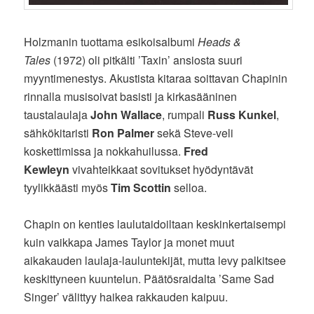
Holzmanin tuottama esikoisalbumi
Heads &
Tales
(1972) oli pitkälti ’Taxin’ ansiosta suuri
myyntimenestys. Akustista kitaraa soittavan Chapinin
rinnalla musisoivat basisti ja kirkasääninen
taustalaulaja
John Wallace
, rumpali
Russ Kunkel
,
sähkökitaristi
Ron Palmer
sekä Steve-veli
koskettimissa ja nokkahuilussa.
Fred
Kewleyn
vivahteikkaat sovitukset hyödyntävät
tyylikkäästi myös
Tim Scottin
selloa.
Chapin on kenties laulutaidoiltaan keskinkertaisempi
kuin vaikkapa James Taylor ja monet muut
aikakauden laulaja-lauluntekijät, mutta levy palkitsee
keskittyneen kuuntelun. Päätösraidalta ’Same Sad
Singer’ välittyy haikea rakkauden kaipuu.