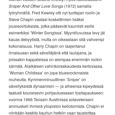
Sniper And Other Love Songs
(1972) samalla
työryhmällä. Fred Kewley otti nyt tuottajan roolin ja
Steve Chapin vastasi koskettimien lisäksi
jousisovituksista, jotka pääsevät kauniisti esille
esimerkiksi ’Winter Songissa’. Myyntiluvuissa levy jäi
kauas debyytistä, mutta on oikeastaan sitä vahvempi
kokonaisuus. Harry Chapin on laajentanut
ilmaisuaan sekä säveltäjänä että laulajana, ja
joissakin kappaleissa on aiempaa enemmän rockin
särmää. Alaikäisen vahinkoraskaudesta kertovassa
’Woman Childissa’ on jopa bluesrockmaista
rouheutta. Kymmenminuuttinen ’Sniper’ on
sävellyksistä dynaamisin — ja aiheensa kipeydessä
taatusti kouraisevin pohjautuessaan tositapaukseen:
vuonna 1966 Texasin Austinissa sotaveteraani
ammuskeli ihmisiä yliopiston kellotornista. Chapin ei
niinkään keskity kauhun hetkiin vaan taustoittaa