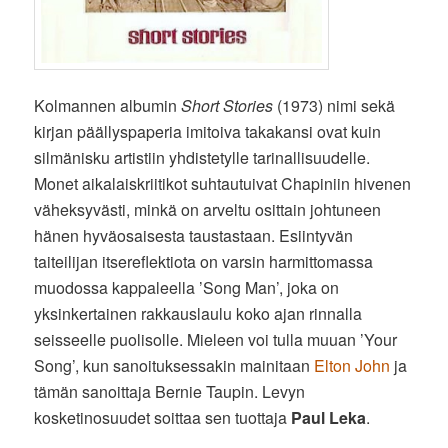
Kolmannen albumin
Short Stories
(1973) nimi sekä
kirjan päällyspaperia imitoiva takakansi ovat kuin
silmänisku artistiin yhdistetylle tarinallisuudelle.
Monet aikalaiskriitikot suhtautuivat Chapiniin hivenen
väheksyvästi, minkä on arveltu osittain johtuneen
hänen hyväosaisesta taustastaan. Esiintyvän
taiteilijan itsereflektiota on varsin harmittomassa
muodossa kappaleella ’Song Man’, joka on
yksinkertainen rakkauslaulu koko ajan rinnalla
seisseelle puolisolle. Mieleen voi tulla muuan ’Your
Song’, kun sanoituksessakin mainitaan
Elton John
ja
tämän sanoittaja Bernie Taupin. Levyn
kosketinosuudet soittaa sen tuottaja
Paul Leka
.