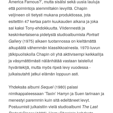
America Famous?’, mutta sisälsi sekä uusia lauluja
että poimintoja aiemmiltakin levyiltä. Chapin
veljineen oli tietysti mukana produktiossa, jota
esitettiin 47 kertaa parin kuukauden aikana ja joka
sai kaksi Tony-ehdokkuutta. Viidennestä ja
keskinkertaisena pidetystä studioalbumista
Portrait
Gallery
(1975) alkaen tuotannossa on kieltämättä
alkupäätä vähemmän klassikkoainesta. 1970-luvun
jälkipuoliskolla Chapin oli yhä aktiivisempi keikkailija
ja väsymättömästi nälänhätää vastaan taistellut
hyväntekijä, mutta myös ripeä levy vuodessa -
julkaisutahti jatkui elämän loppuun asti.
Yhdeksäs albumi
Sequel
(1980) palasi
nimikappaleessaan ’Taxin’ Harryn ja Suen tarinaan ja
menestyi paremmin kuin sitä edeltäneet levyt.
Postuumisti julkaistiin vielä studioalbumi
The Last