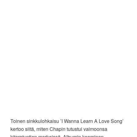
Toinen sinkkulohkaisu ’I Wanna Learn A Love Song’
kertoo siitä, miten Chapin tutustui vaimoonsa
kitaratuntien merkeissä. Albumin koominen