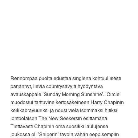
Rennompaa puolta edustaa singlenä kohtuullisesti
pärjännyt, lieviä countrysävyjä hyödyntävä
avauskappale ’Sunday Morning Sunshine’. ’Circle’
muodostui tarttuvine kertosäkeineen Harry Chapinin
keikkabravuuriksi ja nousi vielä isommaksi hitiksi
lontoolaisen The New Seekersin esittämänä.
Tiettävästi Chapinin oma suosikki laulujensa
joukossa oli ’Sniperin’ tavoin vähän eeppisempiin