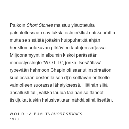
Paikoin
Short Stories
maistuu ylituotetulta
paisutellessaan sovituksia esimerkiksi naiskuoroilla,
mutta se sisältää joitakin huippuhetkiä ehjän
henkilömuotokuvan piirtävien laulujen sarjassa.
Miljoonamyyntiin albumin kiskoi perässään
menestyssingle ’W.O.L.D.’, jonka itsesäälissä
rypevään hahmoon Chapin oli saanut inspiraation
kuullessaan bostonilaisen dj:n soittavan entiselle
vaimolleen suorassa lähetyksessä. Hittihän siitä
ansaitusti tuli, vaikka laulua taajaan soittaneet
tiskijukat tuskin halusivatkaan nähdä siinä itseään.
W.O.L.D. • ALBUMILTA
SHORT STORIES
1973