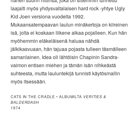
hänen suurin hittinsä, joka on sittemmin tunnettu
laajalti myös yhdysvaltalaisen hard rock -yhtye Ugly
Kid Joen versiona vuodelta 1992.
Mukaansatempaavan laulun minäkertoja on kiireinen
isä, jolta ei koskaan liikene aikaa pojalleen. Kun hän
myöhemmin eläkeläisenä haluaa nähdä
jälkikasvuaan, hän tajuaa pojasta tulleen täsmälleen
samanlainen. Idea oli lähtöisin Chapinin Sandra-
vaimon entisen miehen ja tämän isän nihkeästä
suhteesta, mutta lauluntekijä tunnisti käytösmallin
myös itsessään.
CATS IN THE CRADLE • ALBUMILTA
VERITIES &
BALDERDASH
1974