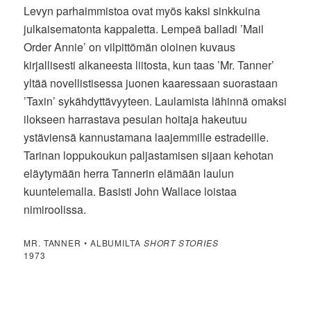
Levyn parhaimmistoa ovat myös kaksi sinkkuina
julkaisematonta kappaletta. Lempeä balladi ’Mail
Order Annie’ on vilpittömän oloinen kuvaus
kirjallisesti alkaneesta liitosta, kun taas ’Mr. Tanner’
yltää novellistisessa juonen kaaressaan suorastaan
’Taxin’ sykähdyttävyyteen. Laulamista lähinnä omaksi
ilokseen harrastava pesulan hoitaja hakeutuu
ystäviensä kannustamana laajemmille estradeille.
Tarinan loppukoukun paljastamisen sijaan kehotan
eläytymään herra Tannerin elämään laulun
kuuntelemalla. Basisti John Wallace loistaa
nimiroolissa.
MR. TANNER • ALBUMILTA
SHORT STORIES
1973