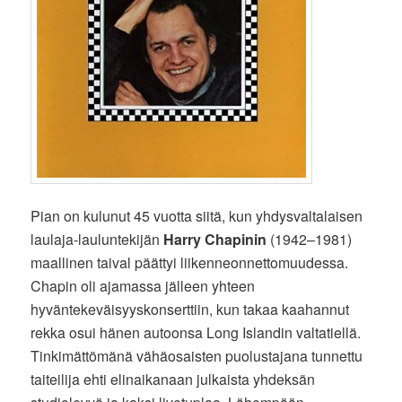
Pian on kulunut 45 vuotta siitä, kun yhdysvaltalaisen
laulaja-lauluntekijän
Harry Chapinin
(1942–1981)
maallinen taival päättyi liikenneonnettomuudessa.
Chapin oli ajamassa jälleen yhteen
hyväntekeväisyyskonserttiin, kun takaa kaahannut
rekka osui hänen autoonsa Long Islandin valtatiellä.
Tinkimättömänä vähäosaisten puolustajana tunnettu
taiteilija ehti elinaikanaan julkaista yhdeksän