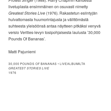
Protest Singer
(1988). Harry Chapinin kahdesta
livetuplasta ensimmäinen on osuvasti nimetty
Greatest Stories Live
(1976). Rakastetun esiintyjän
hulvattomasta huumorintajusta ja välittömästä
suhteesta yleisöönsä antaa näytteen pitkäksi venyvä
versio Verities-levyn tosipohjaisesta laulusta ’30,000
Pounds Of Bananas’.
Matti Pajuniemi
30,000 POUNDS OF BANANAS • LIVEALBUMILTA
GREATEST STORIES LIVE
1976