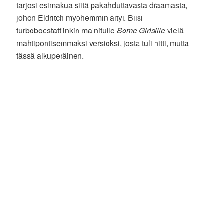
tarjosi esimakua siitä pakahduttavasta draamasta,
johon Eldritch myöhemmin äityi. Biisi
turboboostattiinkin mainitulle
Some Girlsille
vielä
mahtipontisemmaksi versioksi, josta tuli hitti, mutta
tässä alkuperäinen.