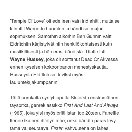
’Temple Of Love’ oli edelleen vain indiehitti, mutta se
kiinnitti Warnerin huomion ja bändi sai major-
sopimuksen. Samoihin aikoihin Ben Gunnin välit
Eldritchiin kärjistyivät niin henkilökohtaisesti kuin
musiikillisesti ja hän erosi bändistä. Tilalle tuli
Wayne Hussey
, joka oli soittanut Dead Or Alivessa
ennen kyseisen kokoonpanon menestyskautta.
Husseysta Eldritch sai toviksi myös
lauluntekijäkumppanin.
Tällä porukalla syntyi lopulta Sistersin ensimmäinen
täyspitkä, genreklassikko
First And Last And Always
(1985), joka ylsi myös brittilistan top 20:een. Faneille
lienee ikuinen riitelyn aihe, onko bändin paras levy
tämä vai seuraava.
Firstin
vahvuutena on lähes