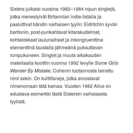
Sisters julkaisi vuosina 1982–1984 nipun singlejä,
jotka menestyivät Britannian indie-listalla ja
paaluttivat bändin varhaisen tyylin: Eldritchin syvän
baritonin, post-punkahtavat kitarakudelmat,
kohtalokkaat laulunaiheet ja inkongruenttina
elementtinä taustalla jähmeänä puksuttavan
rumpukoneen. Singlet ja muuta aikakauden
materiaalia koottiin vuonna 1992 levylle
Some Girls
Wander By Mistake
, Cohenin tuotannosta lainattu
nimi sekin. On kulttifaneja, jotka arvostavat
nimenomaan tätä kamaa. Vuoden 1982 Alice on
edustava esimerkki tästä Sistersin varhaisesta
tyylistä.