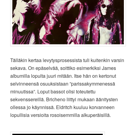
Tälläkin kertaa levytysprosessista tuli kuitenkin varsin
sekava. On epäselvää, soittiko esimerkiksi James
albumilla lopulta juuri mitään. Itse hän on kertonut
selvinneensä osuuksistaan ”parissakymmenessä
minuutissa”. Loput bassot olisi toteutettu
sekvenssereillä. Bricheno liittyi mukaan äänitysten
ollessa jo käynnissä. Eldritch kuuluu korvanneen
lopullisia versioita rosoisemmilla alkuperäisillä.