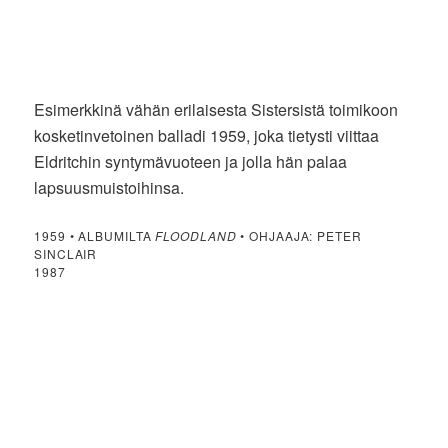
Esimerkkinä vähän erilaisesta Sistersistä toimikoon
kosketinvetoinen balladi 1959, joka tietysti viittaa
Eldritchin syntymävuoteen ja jolla hän palaa
lapsuusmuistoihinsa.
1959 • ALBUMILTA
FLOODLAND
• OHJAAJA: PETER
SINCLAIR
1987