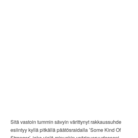
Sitä vastoin tummin sävyin värittynyt rakkaussuhde
esiintyy kyllä pitkällä päätösraidalla ’Some Kind Of
Stranger’, joka vielä minunkin ysärinuoruudessani