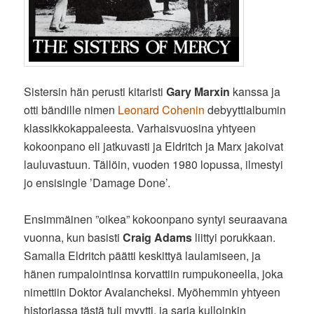
Sistersin hän perusti kitaristi
Gary Marxin
kanssa ja
otti bändille nimen
Leonard Cohenin
debyyttialbumin
klassikkokappaleesta. Varhaisvuosina yhtyeen
kokoonpano eli jatkuvasti ja Eldritch ja Marx jakoivat
lauluvastuun. Tällöin, vuoden 1980 lopussa, ilmestyi
jo ensisingle ’Damage Done’.
Ensimmäinen ”oikea” kokoonpano syntyi seuraavana
vuonna, kun basisti
Craig Adams
liittyi porukkaan.
Samalla Eldritch päätti keskittyä laulamiseen, ja
hänen rumpalointinsa korvattiin rumpukoneella, joka
nimettiin Doktor Avalancheksi. Myöhemmin yhtyeen
historiassa tästä tuli myytti, ja sarja kulloinkin