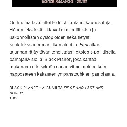
On huomattava, ettei Eldritch laulanut kauhusatuja.
Hänen tekstinsä liikkuvat mm. poliittisten ja
uskonnollisten dystopioiden sekä tietysti
kohtalokkaan romantiikan alueilla.
First
alkaa
tajunnan räjäyttävän tehokkaasti ekologis-poliittisella
painajaisvisiolla ’Black Planet’, joka kantaa
mukanaan niin kylmän sodan viime metrien kuin
happosateen kaltaisten ympäristöuhkien painolastia.
BLACK PLANET • ALBUMILTA
FIRST AND LAST AND
ALWAYS
1985