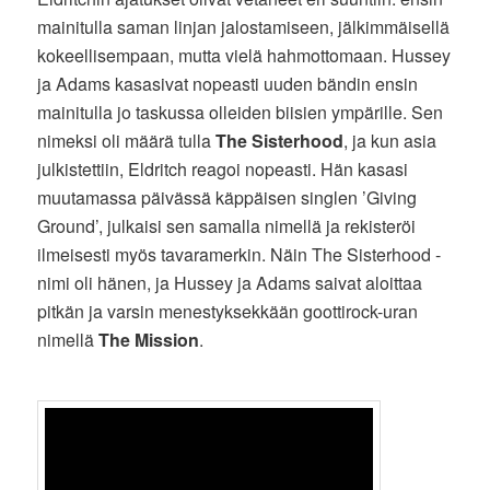
mainitulla saman linjan jalostamiseen, jälkimmäisellä
kokeellisempaan, mutta vielä hahmottomaan. Hussey
ja Adams kasasivat nopeasti uuden bändin ensin
mainitulla jo taskussa olleiden biisien ympärille. Sen
nimeksi oli määrä tulla
The Sisterhood
, ja kun asia
julkistettiin, Eldritch reagoi nopeasti. Hän kasasi
muutamassa päivässä käppäisen singlen ’Giving
Ground’, julkaisi sen samalla nimellä ja rekisteröi
ilmeisesti myös tavaramerkin. Näin The Sisterhood -
nimi oli hänen, ja Hussey ja Adams saivat aloittaa
pitkän ja varsin menestyksekkään goottirock-uran
nimellä
The Mission
.