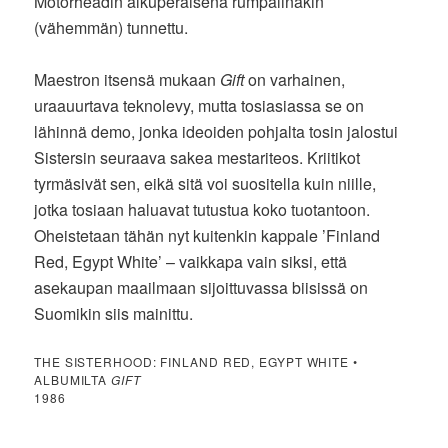
Motörheadin alkuperäisenä rumpalinakin
(vähemmän) tunnettu.
Maestron itsensä mukaan
Gift
on varhainen,
uraauurtava teknolevy, mutta tosiasiassa se on
lähinnä demo, jonka ideoiden pohjalta tosin jalostui
Sistersin seuraava sakea mestariteos. Kriitikot
tyrmäsivät sen, eikä sitä voi suositella kuin niille,
jotka tosiaan haluavat tutustua koko tuotantoon.
Oheistetaan tähän nyt kuitenkin kappale ’Finland
Red, Egypt White’ – vaikkapa vain siksi, että
asekaupan maailmaan sijoittuvassa biisissä on
Suomikin siis mainittu.
THE SISTERHOOD: FINLAND RED, EGYPT WHITE •
ALBUMILTA
GIFT
1986