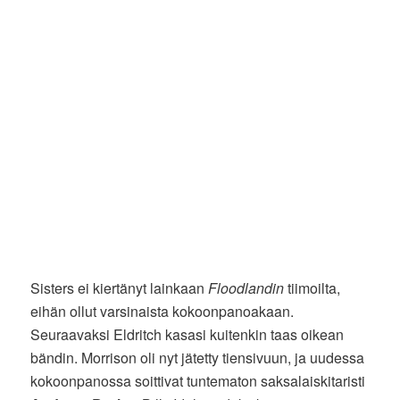
Sisters ei kiertänyt lainkaan
Floodlandin
tiimoilta,
eihän ollut varsinaista kokoonpanoakaan.
Seuraavaksi Eldritch kasasi kuitenkin taas oikean
bändin. Morrison oli nyt jätetty tiensivuun, ja uudessa
kokoonpanossa soittivat tuntematon saksalaiskitaristi