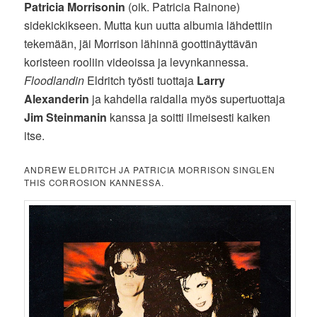
Patricia Morrisonin
(oik. Patricia Rainone)
sidekickikseen. Mutta kun uutta albumia lähdettiin
tekemään, jäi Morrison lähinnä goottinäyttävän
koristeen rooliin videoissa ja levynkannessa.
Floodlandin
Eldritch työsti tuottaja
Larry
Alexanderin
ja kahdella raidalla myös supertuottaja
Jim Steinmanin
kanssa ja soitti ilmeisesti kaiken
itse.
ANDREW ELDRITCH JA PATRICIA MORRISON SINGLEN
THIS CORROSION KANNESSA.