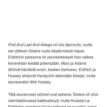
First And Last And Always
oli siis läpimurto, mutta
sen jälkeen Sisters myös käytännössä hajosi.
Eldritchin persoona oli yksinkertaisesti liian vaikea
kenenkään kestää pidempään. Marx ja Adams
lähtivät bändistä ensin, kesken kiertueen. Eldritch ja
Hussey siirtyivät Hampuriin tekemään biisejä, mutta
seuraavaksi lähti Hussey.
Tätä seuranneet vaiheet ovat sekavia. Sisters oli ollut
valmistelemassa kakkoslevyä, mutta Husseyn ja
Eldritchin ajatukset olivat vetäneet eri suuntiin: ensin