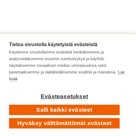
Tietoa sivustolla käytetyistä evästeistä
Käytämme sivustollamme evästeitä kerätäksemme ja
Myös
Vision Thingille
Eldritch haki sävellys- ja
analysoidaksemme sivuston suorituskykyä ja käyttöä,
tuotantoapua Jim Steinmanilta, nyt vain yhdelle
tarjotaksemme sosiaalisen median ominaisuuksia sekä
biisille. ’More’-eepoksesta tulikin sitten albumin
parantaaksemme ja räätälöidäksemme sisältöä ja mainoksia.
Lue
suosituin ja muistetuin raita. Kuorot ja
lisää
syntikkaorkesterin kerrokset ovat sitä aivan tuttua
Steinmania. ”How can less be more? It’s impossible.
Evästeasetukset
More is more!” Näinhän totesi jo sellainenkin
Salli kaikki evästeet
auktoriteetti kuin Yngwie Malmsteen.
Hyväksy välttämättömät evästeet
MORE • ALBUMILTA
VISION THING
1990