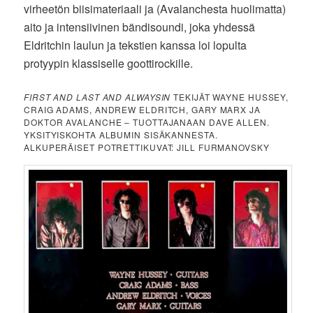
virheetön biisimateriaali ja (Avalanchesta huolimatta)
aito ja intensiivinen bändisoundi, joka yhdessä
Eldritchin laulun ja tekstien kanssa loi lopulta
protyypin klassiselle goottirockille.
FIRST AND LAST AND ALWAYSIN
TEKIJÄT WAYNE HUSSEY,
CRAIG ADAMS, ANDREW ELDRITCH, GARY MARX JA
DOKTOR AVALANCHE – TUOTTAJANAAN DAVE ALLEN.
YKSITYISKOHTA ALBUMIN SISÄKANNESTA.
ALKUPERÄISET POTRETTIKUVAT: JILL FURMANOVSKY