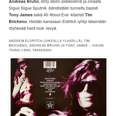
Andreas Bruhn
, Billy Idolin sidekickinä ja omasta
Sigue Sigue Sputnik -bändistään tunnettu basisti
Tony James
sekä All About Eve -kitaristi
Tim
Bricheno
. Heidän kanssaan Eldritch ryhtyi tekemään
röyhkeää hard rock -levyä.
ANDREW ELDRITCH (OIKEALLA YLHÄÄLLÄ), TIM
BRICHENO, ANDREAS BRUHN JA TONY JAMES –
VISION
THING
(1990) TAKAKANSI.