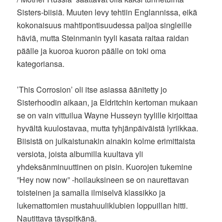
Sisters-biisiä. Muuten levy tehtiin Englannissa, eikä
kokonaisuus mahtipontisuudessa paljoa singleille
häviä, mutta Steinmanin tyyli kasata raitaa raidan
päälle ja kuoroa kuoron päälle on toki oma
kategoriansa.
’This Corrosion’ oli itse asiassa äänitetty jo
Sisterhoodin aikaan, ja Eldritchin kertoman mukaan
se on vain vittuilua Wayne Husseyn tyylille kirjoittaa
hyvältä kuulostavaa, mutta tyhjänpäiväistä lyriikkaa.
Biisistä on julkaistunakin ainakin kolme erimittaista
versiota, joista albumilla kuultava yli
yhdeksänminuuttinen on pisin. Kuorojen tukemine
”Hey now now” -hoilauksineen se on naurettavan
toisteinen ja samalla ilmiselvä klassikko ja
lukemattomien mustahuuliklubien loppuillan hitti.
Nautittava täyspitkänä.