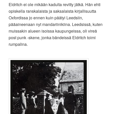
Eldritch ei ole mikään kadulta revitty jätkä. Hän ehti
opiskella ranskalaista ja saksalaista kirjallisuutta
Oxfordissa jo ennen kuin päätyi Leedsiin,
pääaineenaan nyt mandariinikiina. Leedsissä, kuten
muissakin alueen isoissa kaupungeissa, oli vireä
post punk -skene, jonka bändeissä Eldritch toimi
rumpalina.