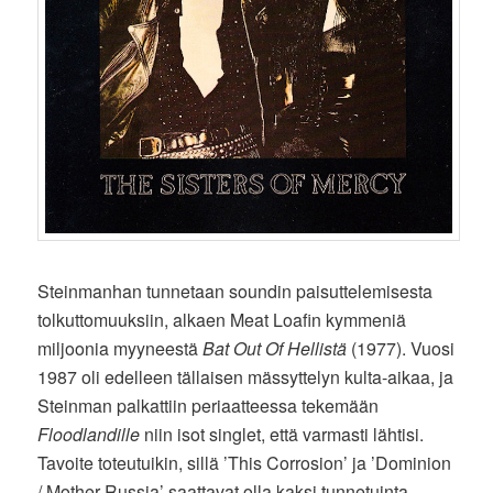
Steinmanhan tunnetaan soundin paisuttelemisesta
tolkuttomuuksiin, alkaen Meat Loafin kymmeniä
miljoonia myyneestä
Bat Out Of Hellistä
(1977). Vuosi
1987 oli edelleen tällaisen mässyttelyn kulta-aikaa, ja
Steinman palkattiin periaatteessa tekemään
Floodlandille
niin isot singlet, että varmasti lähtisi.
Tavoite toteutuikin, sillä ’This Corrosion’ ja ’Dominion
/ Mother Russia’ saattavat olla kaksi tunnetuinta