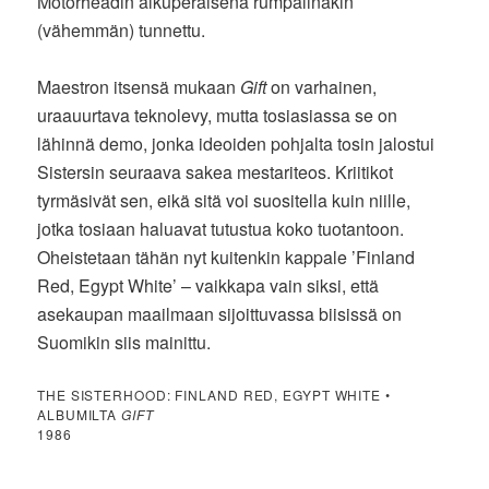
Motörheadin alkuperäisenä rumpalinakin
(vähemmän) tunnettu.
Maestron itsensä mukaan
Gift
on varhainen,
uraauurtava teknolevy, mutta tosiasiassa se on
lähinnä demo, jonka ideoiden pohjalta tosin jalostui
Sistersin seuraava sakea mestariteos. Kriitikot
tyrmäsivät sen, eikä sitä voi suositella kuin niille,
jotka tosiaan haluavat tutustua koko tuotantoon.
Oheistetaan tähän nyt kuitenkin kappale ’Finland
Red, Egypt White’ – vaikkapa vain siksi, että
asekaupan maailmaan sijoittuvassa biisissä on
Suomikin siis mainittu.
THE SISTERHOOD: FINLAND RED, EGYPT WHITE •
ALBUMILTA
GIFT
1986