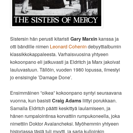
Sistersin hän perusti kitaristi
Gary Marxin
kanssa ja
otti bändille nimen
Leonard Cohenin
debyyttialbumin
klassikkokappaleesta. Varhaisvuosina yhtyeen
kokoonpano eli jatkuvasti ja Eldritch ja Marx jakoivat
lauluvastuun. Tällöin, vuoden 1980 lopussa, ilmestyi
jo ensisingle ’Damage Done’.
Ensimmäinen ”oikea” kokoonpano syntyi seuraavana
vuonna, kun basisti
Craig Adams
liittyi porukkaan.
Samalla Eldritch päätti keskittyä laulamiseen, ja
hänen rumpalointinsa korvattiin rumpukoneella, joka
nimettiin Doktor Avalancheksi. Myöhemmin yhtyeen
historiassa tästä tuli myytti, ja sarja kulloinkin