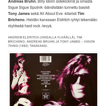
Andreas Bruhn
, Billy Idolin sidekickinä ja omasta
Sigue Sigue Sputnik -bändistään tunnettu basisti
Tony James
sekä All About Eve -kitaristi
Tim
Bricheno
. Heidän kanssaan Eldritch ryhtyi tekemään
röyhkeää hard rock -levyä.
ANDREW ELDRITCH (OIKEALLA YLHÄÄLLÄ), TIM
BRICHENO, ANDREAS BRUHN JA TONY JAMES –
VISION
THING
(1990) TAKAKANSI.