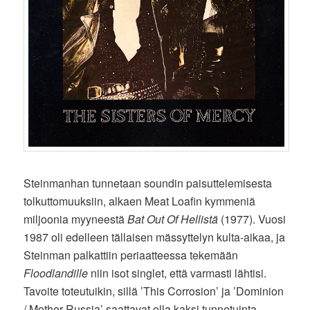
Steinmanhan tunnetaan soundin paisuttelemisesta
tolkuttomuuksiin, alkaen Meat Loafin kymmeniä
miljoonia myyneestä
Bat Out Of Hellistä
(1977). Vuosi
1987 oli edelleen tällaisen mässyttelyn kulta-aikaa, ja
Steinman palkattiin periaatteessa tekemään
Floodlandille
niin isot singlet, että varmasti lähtisi.
Tavoite toteutuikin, sillä ’This Corrosion’ ja ’Dominion
/ Mother Russia’ saattavat olla kaksi tunnetuinta