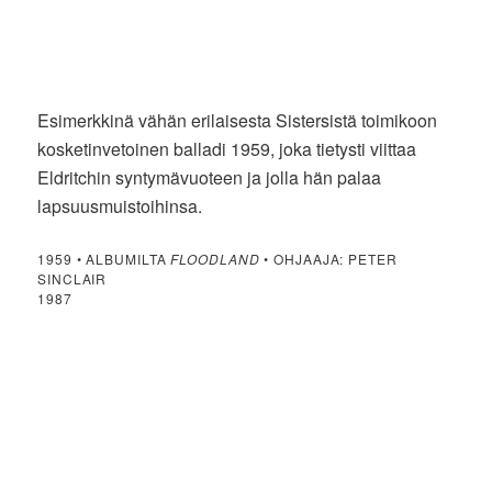
Esimerkkinä vähän erilaisesta Sistersistä toimikoon
kosketinvetoinen balladi 1959, joka tietysti viittaa
Eldritchin syntymävuoteen ja jolla hän palaa
lapsuusmuistoihinsa.
1959 • ALBUMILTA
FLOODLAND
• OHJAAJA: PETER
SINCLAIR
1987