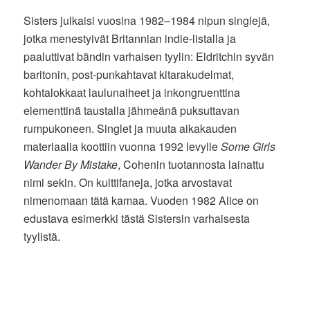
Sisters julkaisi vuosina 1982–1984 nipun singlejä,
jotka menestyivät Britannian indie-listalla ja
paaluttivat bändin varhaisen tyylin: Eldritchin syvän
baritonin, post-punkahtavat kitarakudelmat,
kohtalokkaat laulunaiheet ja inkongruenttina
elementtinä taustalla jähmeänä puksuttavan
rumpukoneen. Singlet ja muuta aikakauden
materiaalia koottiin vuonna 1992 levylle
Some Girls
Wander By Mistake
, Cohenin tuotannosta lainattu
nimi sekin. On kulttifaneja, jotka arvostavat
nimenomaan tätä kamaa. Vuoden 1982 Alice on
edustava esimerkki tästä Sistersin varhaisesta
tyylistä.