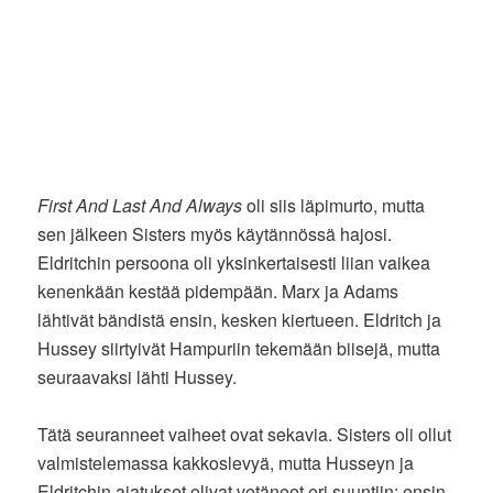
First And Last And Always
oli siis läpimurto, mutta
sen jälkeen Sisters myös käytännössä hajosi.
Eldritchin persoona oli yksinkertaisesti liian vaikea
kenenkään kestää pidempään. Marx ja Adams
lähtivät bändistä ensin, kesken kiertueen. Eldritch ja
Hussey siirtyivät Hampuriin tekemään biisejä, mutta
seuraavaksi lähti Hussey.
Tätä seuranneet vaiheet ovat sekavia. Sisters oli ollut
valmistelemassa kakkoslevyä, mutta Husseyn ja
Eldritchin ajatukset olivat vetäneet eri suuntiin: ensin