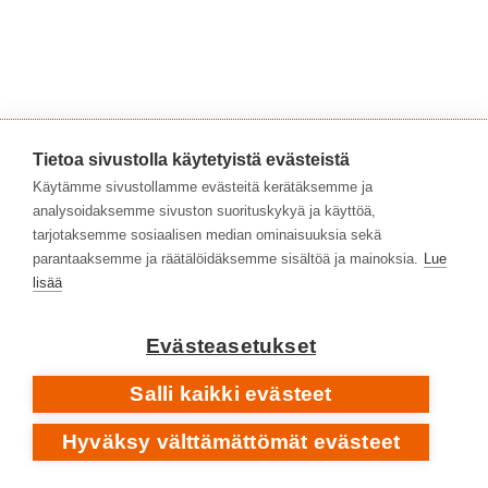
Tietoa sivustolla käytetyistä evästeistä
Käytämme sivustollamme evästeitä kerätäksemme ja
Myös
Vision Thingille
Eldritch haki sävellys- ja
analysoidaksemme sivuston suorituskykyä ja käyttöä,
tuotantoapua Jim Steinmanilta, nyt vain yhdelle
tarjotaksemme sosiaalisen median ominaisuuksia sekä
biisille. ’More’-eepoksesta tulikin sitten albumin
parantaaksemme ja räätälöidäksemme sisältöä ja mainoksia.
Lue
suosituin ja muistetuin raita. Kuorot ja
lisää
syntikkaorkesterin kerrokset ovat sitä aivan tuttua
Steinmania. ”How can less be more? It’s impossible.
Evästeasetukset
More is more!” Näinhän totesi jo sellainenkin
Salli kaikki evästeet
auktoriteetti kuin Yngwie Malmsteen.
Hyväksy välttämättömät evästeet
MORE • ALBUMILTA
VISION THING
1990