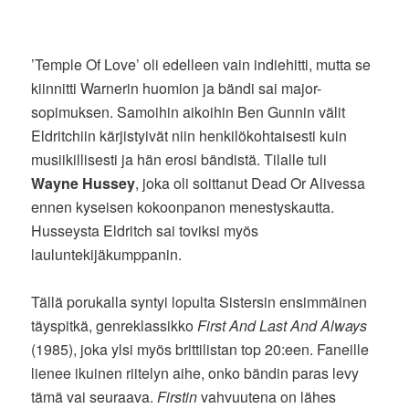
’Temple Of Love’ oli edelleen vain indiehitti, mutta se
kiinnitti Warnerin huomion ja bändi sai major-
sopimuksen. Samoihin aikoihin Ben Gunnin välit
Eldritchiin kärjistyivät niin henkilökohtaisesti kuin
musiikillisesti ja hän erosi bändistä. Tilalle tuli
Wayne Hussey
, joka oli soittanut Dead Or Alivessa
ennen kyseisen kokoonpanon menestyskautta.
Husseysta Eldritch sai toviksi myös
lauluntekijäkumppanin.
Tällä porukalla syntyi lopulta Sistersin ensimmäinen
täyspitkä, genreklassikko
First And Last And Always
(1985), joka ylsi myös brittilistan top 20:een. Faneille
lienee ikuinen riitelyn aihe, onko bändin paras levy
tämä vai seuraava.
Firstin
vahvuutena on lähes