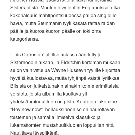
Sisters-biisiä. Muuten levy tehtiin Englannissa, eikä
kokonaisuus mahtipontisuudessa paljoa singleille
häviä, mutta Steinmanin tyyli kasata raitaa raidan
päälle ja kuoroa kuoron päälle on toki oma
kategoriansa.
’This Corrosion’ oli itse asiassa äänitetty jo
Sisterhoodin aikaan, ja Eldritchin kertoman mukaan
se on vain vittuilua Wayne Husseyn tyylille kirjoittaa
hyvältä kuulostavaa, mutta tyhjänpäiväistä lyriikkaa.
Biisistä on julkaistunakin ainakin kolme erimittaista
versiota, joista albumilla kuultava yli
yhdeksänminuuttinen on pisin. Kuorojen tukemine
”Hey now now” -hoilauksineen se on naurettavan
toisteinen ja samalla ilmiselvä klassikko ja
lukemattomien mustahuuliklubien loppuillan hitti.
Nautittava täyspitkänä.