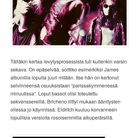
Tälläkin kertaa levytysprosessista tuli kuitenkin varsin
sekava. On epäselvää, soittiko esimerkiksi James
albumilla lopulta juuri mitään. Itse hän on kertonut
selvinneensä osuuksistaan ”parissakymmenessä
minuutissa”. Loput bassot olisi toteutettu
sekvenssereillä. Bricheno liittyi mukaan äänitysten
ollessa jo käynnissä. Eldritch kuuluu korvanneen
lopullisia versioita rosoisemmilla alkuperäisillä.