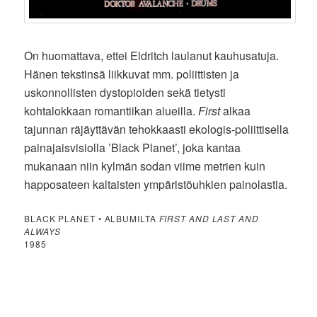
On huomattava, ettei Eldritch laulanut kauhusatuja.
Hänen tekstinsä liikkuvat mm. poliittisten ja
uskonnollisten dystopioiden sekä tietysti
kohtalokkaan romantiikan alueilla.
First
alkaa
tajunnan räjäyttävän tehokkaasti ekologis-poliittisella
painajaisvisiolla ’Black Planet’, joka kantaa
mukanaan niin kylmän sodan viime metrien kuin
happosateen kaltaisten ympäristöuhkien painolastia.
BLACK PLANET • ALBUMILTA
FIRST AND LAST AND
ALWAYS
1985