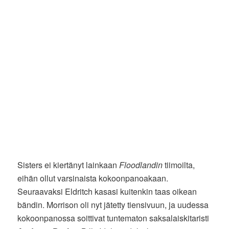
Sisters ei kiertänyt lainkaan
Floodlandin
tiimoilta,
eihän ollut varsinaista kokoonpanoakaan.
Seuraavaksi Eldritch kasasi kuitenkin taas oikean
bändin. Morrison oli nyt jätetty tiensivuun, ja uudessa
kokoonpanossa soittivat tuntematon saksalaiskitaristi