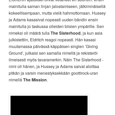
mainitulla saman linjan jalostamiseen, jälkimmäisellä
kokeellisempaan, mutta vielä hahmottomaan. Hussey
ja Adams kasasivat nopeasti uuden bändin ensin
mainitulla jo taskussa olleiden biisien ympärille. Sen
nimeksi oli määrä tulla
The Sisterhood
, ja kun asia
julkistettiin, Eldritch reagoi nopeasti. Hän kasasi
muutamassa päivässä käppäisen singlen ’Giving
Ground’, julkaisi sen samalla nimellä ja rekisteröi
ilmeisesti myös tavaramerkin. Näin The Sisterhood -
nimi oli hänen, ja Hussey ja Adams saivat aloittaa
pitkän ja varsin menestyksekkään goottirock-uran
nimellä
The Mission
.