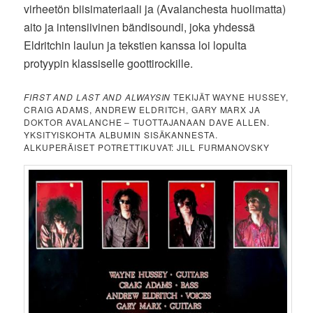
virheetön biisimateriaali ja (Avalanchesta huolimatta)
aito ja intensiivinen bändisoundi, joka yhdessä
Eldritchin laulun ja tekstien kanssa loi lopulta
protyypin klassiselle goottirockille.
FIRST AND LAST AND ALWAYSIN
TEKIJÄT WAYNE HUSSEY,
CRAIG ADAMS, ANDREW ELDRITCH, GARY MARX JA
DOKTOR AVALANCHE – TUOTTAJANAAN DAVE ALLEN.
YKSITYISKOHTA ALBUMIN SISÄKANNESTA.
ALKUPERÄISET POTRETTIKUVAT: JILL FURMANOVSKY