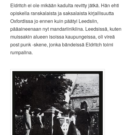
Eldritch ei ole mikään kadulta revitty jätkä. Hän ehti
opiskella ranskalaista ja saksalaista kirjallisuutta
Oxfordissa jo ennen kuin päätyi Leedsiin,
pääaineenaan nyt mandariinikiina. Leedsissä, kuten
muissakin alueen isoissa kaupungeissa, oli vireä
post punk -skene, jonka bändeissä Eldritch toimi
rumpalina.