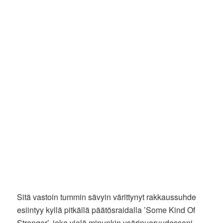
Sitä vastoin tummin sävyin värittynyt rakkaussuhde
esiintyy kyllä pitkällä päätösraidalla ’Some Kind Of
Stranger’, joka vielä minunkin ysärinuoruudessani