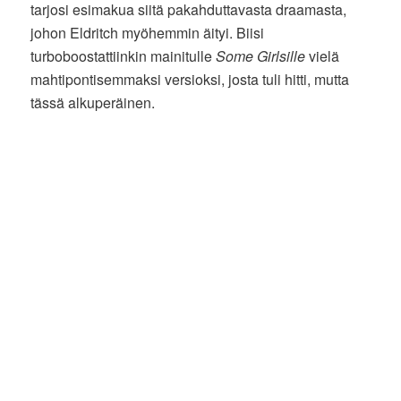
tarjosi esimakua siitä pakahduttavasta draamasta,
johon Eldritch myöhemmin äityi. Biisi
turboboostattiinkin mainitulle
Some Girlsille
vielä
mahtipontisemmaksi versioksi, josta tuli hitti, mutta
tässä alkuperäinen.