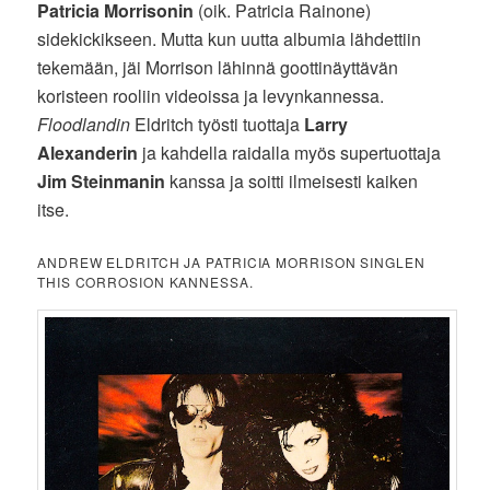
Patricia Morrisonin
(oik. Patricia Rainone)
sidekickikseen. Mutta kun uutta albumia lähdettiin
tekemään, jäi Morrison lähinnä goottinäyttävän
koristeen rooliin videoissa ja levynkannessa.
Floodlandin
Eldritch työsti tuottaja
Larry
Alexanderin
ja kahdella raidalla myös supertuottaja
Jim Steinmanin
kanssa ja soitti ilmeisesti kaiken
itse.
ANDREW ELDRITCH JA PATRICIA MORRISON SINGLEN
THIS CORROSION KANNESSA.