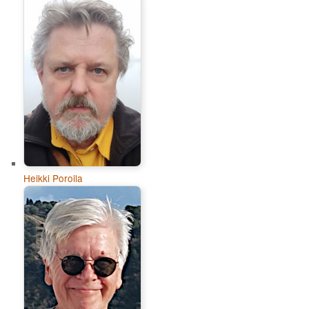
Heikki Poroila