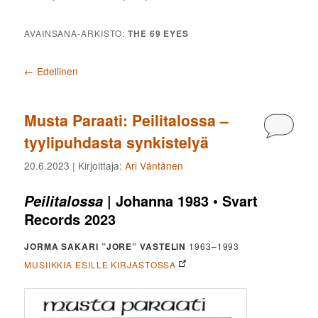
AVAINSANA-ARKISTO:
THE 69 EYES
Artikkelien selaus
←
Edellinen
Musta Paraati: Peilitalossa –
Kommen
tyylipuhdasta synkistelyä
20.6.2023
| Kirjoittaja:
Ari Väntänen
| Johanna 1983 • Svart
Peilitalossa
Records 2023
JORMA SAKARI ”JORE” VASTELIN
1963–1993
MUSIIKKIA ESILLE KIRJASTOSSA