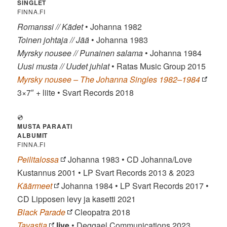
SINGLET
FINNA.FI
Romanssi // Kädet
• Johanna 1982
Toinen johtaja // Jää
• Johanna 1983
Myrsky nousee // Punainen salama
• Johanna 1984
Uusi musta // Uudet juhlat
• Ratas Music Group 2015
Myrsky nousee – The Johanna Singles 1982–1984
3×7″ + liite • Svart Records 2018
💿
MUSTA PARAATI
ALBUMIT
FINNA.FI
Peilitalossa
Johanna 1983 • CD Johanna/Love
Kustannus 2001 • LP Svart Records 2013 & 2023
Käärmeet
Johanna 1984 • LP Svart Records 2017 •
CD Lipposen levy ja kasetti 2021
Black Parade
Cleopatra 2018
Tavastia
live
• Deggael Communications 2023