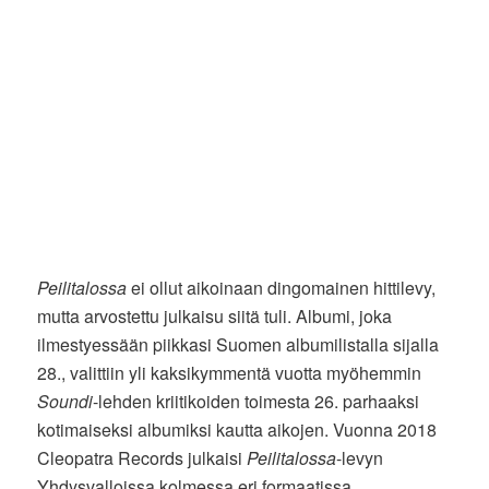
Peilitalossa
ei ollut aikoinaan dingomainen hittilevy,
mutta arvostettu julkaisu siitä tuli. Albumi, joka
ilmestyessään piikkasi Suomen albumilistalla sijalla
28., valittiin yli kaksikymmentä vuotta myöhemmin
Soundi
-lehden kriitikoiden toimesta 26. parhaaksi
kotimaiseksi albumiksi kautta aikojen. Vuonna 2018
Cleopatra Records julkaisi
Peilitalossa
-levyn
Yhdysvalloissa kolmessa eri formaatissa.