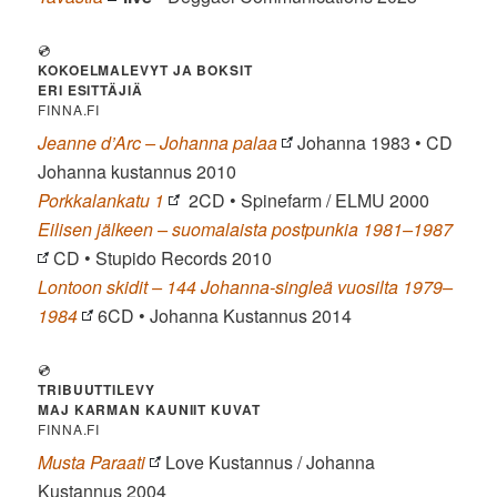
💿
KOKOELMALEVYT JA BOKSIT
ERI ESITTÄJIÄ
FINNA.FI
Jeanne d’Arc – Johanna palaa
Johanna 1983 • CD
Johanna kustannus 2010
Porkkalankatu 1
2CD • Spinefarm / ELMU 2000
Eilisen jälkeen – suomalaista postpunkia 1981–1987
CD • Stupido Records 2010
Lontoon skidit – 144 Johanna-singleä vuosilta 1979–
1984
6CD • Johanna Kustannus 2014
💿
TRIBUUTTILEVY
MAJ KARMAN KAUNIIT KUVAT
FINNA.FI
Musta Paraati
Love Kustannus / Johanna
Kustannus 2004