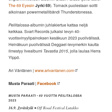
The 69 Eyesin
Jyrki 69
). Tornack puolestaan soitti
aikoinaan powermetallibändi Thunderstonessa.
Peilitalossa
-albumin juhlakiertue kattaa neljä
keikkaa. Svart Records julkaisi levyn 40-
vuotisvinyylipainoksen kesäkuun 2023 puolivälissä.
Heinäkuun puolivälissä Deggael-levymerkin kautta
ilmestyy livealbumi
Tavastia 2015
, jolla laulaa Herra
Ylppö.
Ari Väntänen |
www.arivantanen.com
Musta Paraati
|
Facebook
•
MUSTA PARAATI
40 VUOTTA PEILITALOSSA
2023
16.9. Jyväskylä
• Off Road Festival Lutakko