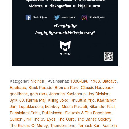
Kategoriat:
Yleinen
|
Avainsanat:
1980-luku
,
1983
,
Batcave
,
Bauhaus
,
Black Parade
,
Broman Karo
,
Classix Nouveaux
,
goottirock
,
goth rock
,
Johanna Kustannus
,
Joy Division
,
Jyrki 69
,
Karma Maj
,
Killing Joke
,
Knuuttila Yrjö
,
Kääriäinen
Jari
,
Lepakkoluola
,
Manboy
,
Musta Paraati
,
Nikander Pasi
,
Paasiniemi Saku
,
Peilitalossa
,
Siouxsie & The Banshees
,
Sumén Jimi
,
The 69 Eyes
,
The Cure
,
The Danse Society
,
The Sisters Of Mercy
,
Thunderstone
,
Tornack Kari
,
Vastelin