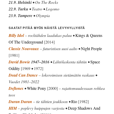
21.9. Helsinki
• On The Rocks
22.9. Turku
• Teatro • Logomo
23.9. Tampere
• Olympia
SAATAT PITÄÄ MYÖS NÄISTÄ LEVYHYLLYISTÄ
Billy Idol
– rocktähden laadukas paluu •
Kings & Queens
Of The Underground
[2014]
Classix Nouveaux
– futuristisen uusi aalto •
Night People
[1981]
David Bowie
1947–2016
• Lähtölaskenta tähtiin •
Space
Oddity
[1969
•
1972]
Dead Can Dance
– lokeroimisen sietämätön raskaus •
Vuodet 1981–2022
Deftones
•
White Pony
[2000]
– rajattomuudessaan rohkea
teos
Duran Duran
– tie tähtien joukkoon •
Rio
[1982]
HIM
– poplevy huippujen varjosta •
Deep Shadows And