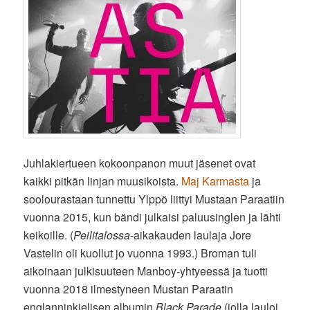
Juhlakiertueen kokoonpanon muut jäsenet ovat
kaikki pitkän linjan muusikoista.
Maj Karmasta
ja
soolourastaan tunnettu Ylppö liittyi Mustaan Paraatiin
vuonna 2015, kun bändi julkaisi paluusinglen ja lähti
keikoille. (
Peilitalossa
-aikakauden laulaja Jore
Vastelin oli kuollut jo vuonna 1993.) Broman tuli
aikoinaan julkisuuteen Manboy-yhtyeessä ja tuotti
vuonna 2018 ilmestyneen Mustan Paraatin
englanninkielisen albumin
Black Parade
(jolla lauloi