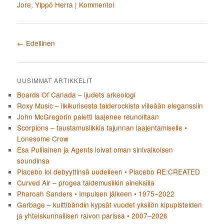
Jore
,
Ylppö Herra
|
Kommentoi
Artikkelien selaus
←
Edellinen
UUSIMMAT ARTIKKELIT
Boards Of Canada – ljudets arkeologi
Roxy Music – ilkikurisesta taiderockista viileään eleganssiin
John McGregorin paletti laajenee reunoiltaan
Scorpions – taustamusiikkia tajunnan laajentamiselle •
Lonesome Crow
Esa Pulliainen ja Agents loivat oman sinivalkoisen
soundinsa
Placebo loi debyyttinsä uudelleen • Placebo RE:CREATED
Curved Air – progea taidemusiikin aineksilla
Pharoah Sanders • Impulsen jälkeen • 1975–2022
Garbage – kulttibändin kypsät vuodet yksilön kipupisteiden
ja yhteiskunnallisen raivon parissa • 2007–2026