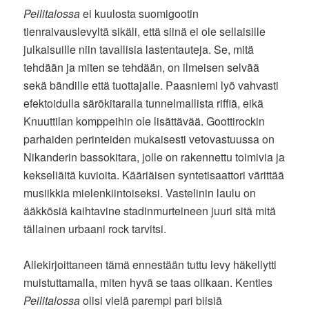
Peilitalossa
ei kuulosta suomigootin
tienraivauslevyltä sikäli, että siinä ei ole sellaisille
julkaisuille niin tavallisia lastentauteja. Se, mitä
tehdään ja miten se tehdään, on ilmeisen selvää
sekä bändille että tuottajalle. Paasniemi lyö vahvasti
efektoidulla särökitaralla tunnelmallista riffiä, eikä
Knuuttilan komppeihin ole lisättävää. Goottirockin
parhaiden perinteiden mukaisesti vetovastuussa on
Nikanderin bassokitara, jolle on rakennettu toimivia ja
kekseliäitä kuvioita. Kääriäisen syntetisaattori värittää
musiikkia mielenkiintoiseksi. Vastelinin laulu on
ääkkösiä kaihtavine stadinmurteineen juuri sitä mitä
tällainen urbaani rock tarvitsi.
Allekirjoittaneen tämä ennestään tuttu levy häkellytti
muistuttamalla, miten hyvä se taas olikaan. Kenties
Peilitalossa
olisi vielä parempi pari biisiä