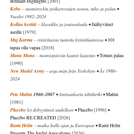
Brilliant Highlights
[2001]
Keba
– suomirockin poikaressujen nousu, tuho ja paluu •
Vuodet 1982–2024
Kollaa kestää
– klassikko ja joutsenlaulu •
Jäähyväiset
aseille
[1979]
Maj Karma
– ristiriitaisia tunteita kriisitilanteissa •
101
tapaa olla vapaa
[2018]
Mana Mana
– tuomiopäivän kaunis kajastus •
Totuus palaa
[1990]
New Model Army
– arga män från Yorkshire • År 1980–
2024
Pete Malmi
1960–2007
• Antisankarin tähtihetki •
Malmi
[1981]
Placebo
loi debyyttinsä uudelleen •
Placebo
[1996]
•
Placebo RE:CREATED
[2026]
Rami Helin
– matka halki ajan ja Euroopan •
Rami Helin
Presents The Joyful Apocalypse
[2026]