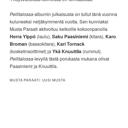
Peilitalossa
-albumin julkaisusta on tullut tänä vuonna
kuluneeksi neljäkymmentä vuotta. Sen kunniaksi
Musta Paraati aktivoituu keikoille kokoonpanolla
Herra Ylppö
(laulu),
Saku Paasiniemi
(kitara),
Karo
Broman
(bassokitara),
Kari Tornack
(kosketinsoittimet) ja
Ykä Knuuttila
(rummut).
Peilitalossa
-levyllä tästä porukasta mukana olivat
Paasiniemi ja Knuuttila.
MUSTA PARAATI: UUSI MUSTA