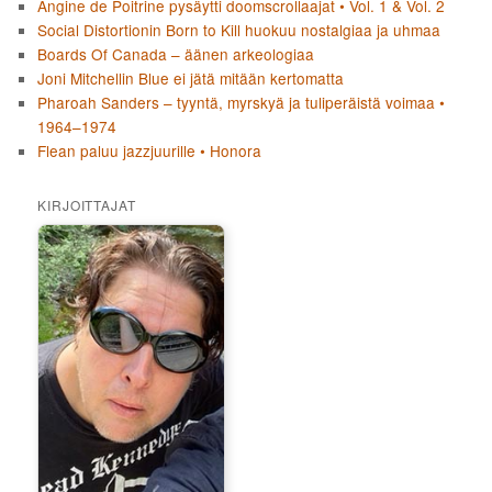
Angine de Poitrine pysäytti doomscrollaajat • Vol. 1 & Vol. 2
Social Distortionin Born to Kill huokuu nostalgiaa ja uhmaa
Boards Of Canada – äänen arkeologiaa
Joni Mitchellin Blue ei jätä mitään kertomatta
Pharoah Sanders – tyyntä, myrskyä ja tuliperäistä voimaa •
1964–1974
Flean paluu jazzjuurille • Honora
KIRJOITTAJAT