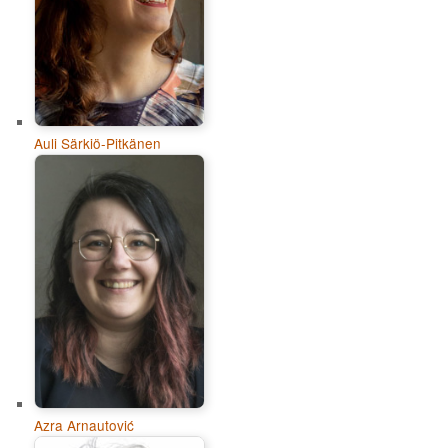
Auli Särkiö-Pitkänen
Azra Arnautović