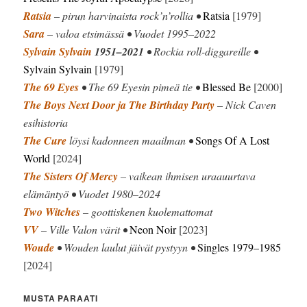
Ratsia
– pirun harvinaista rock’n’rollia •
Ratsia
[1979]
Sara
– valoa etsimässä • Vuodet 1995–2022
Sylvain Sylvain
1951–2021
• Rockia roll-diggareille •
Sylvain Sylvain
[1979]
The 69 Eyes
• The 69 Eyesin pimeä tie •
Blessed Be
[2000]
The Boys Next Door ja The Birthday Party
– Nick Caven
esihistoria
The Cure
löysi kadonneen maailman •
Songs Of A Lost
World
[2024]
The Sisters Of Mercy
– vaikean ihmisen uraauurtava
elämäntyö • Vuodet 1980–2024
Two Witches
– goottiskenen kuolemattomat
VV
– Ville Valon värit •
Neon Noir
[2023]
Woude
• Wouden laulut jäivät pystyyn •
Singles 1979–1985
[2024]
MUSTA PARAATI