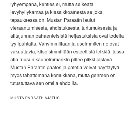
lyhyempänä, kenties ei, mutta selkeätä
levyhyllykamaa ja klassikkoainesta se joka
tapauksessa on. Mustan Paraatin laulut
vieraantumisesta, ahdistuksesta, turtumuksesta ja
alitajunnan pahaenteisistä heijastuksista ovat todella
tyylipuhtaita. Vahvimmillaan ja useimmiten ne ovat
vakuuttavia, kliseisimmillään esteettistä leikkiä, jossa
alla ruusun kauneimmankin piilee piikki pistävä.
Mustan Paraatin paatos ja patetia voivat näyttäytyä
myös tahattomana komiikkana, mutta genreen on
tutustuttava sen omilla ehdoilla.
MUSTA PARAATI: AJATUS