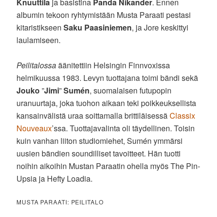
Knuuttila
ja basistina
Panda Nikander
. Ennen
albumin tekoon ryhtymistään Musta Paraati pestasi
kitaristikseen
Saku Paasiniemen
, ja Jore keskittyi
laulamiseen.
Peilitalossa
äänitettiin Helsingin Finnvoxissa
helmikuussa 1983. Levyn tuottajana toimi bändi sekä
Jouko
”
Jimi
”
Sumén
, suomalaisen futupopin
uranuurtaja, joka tuohon aikaan teki poikkeuksellista
kansainvälistä uraa soittamalla brittiläisessä
Classix
Nouveaux
’ssa. Tuottajavalinta oli täydellinen. Toisin
kuin vanhan liiton studiomiehet, Sumén ymmärsi
uusien bändien soundilliset tavoitteet. Hän tuotti
noihin aikoihin Mustan Paraatin ohella myös The Pin-
Upsia ja Hefty Loadia.
MUSTA PARAATI: PEILITALO