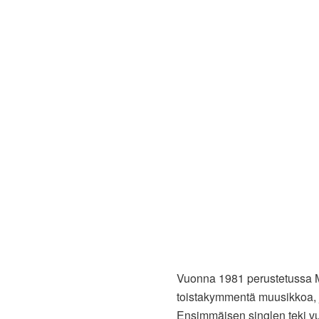
Vuonna 1981 perustetussa Mu
toistakymmentä muusikkoa, j
Ensimmäisen singlen teki vu