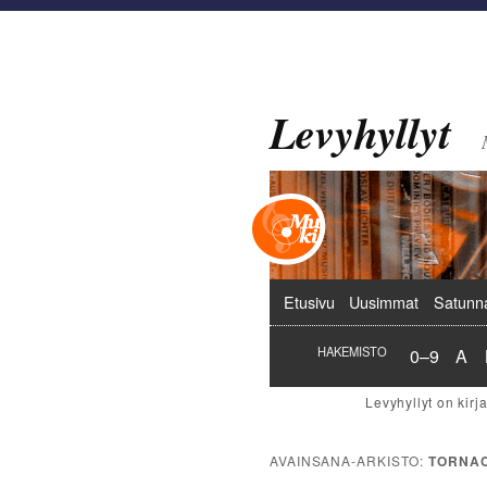
Levyhyllyt
Päävalikko
Etusivu
Uusimmat
Satunn
Hakemist
Hak
HAKEMISTO
0–9
A
AVAINSANA-ARKISTO:
TORNAC