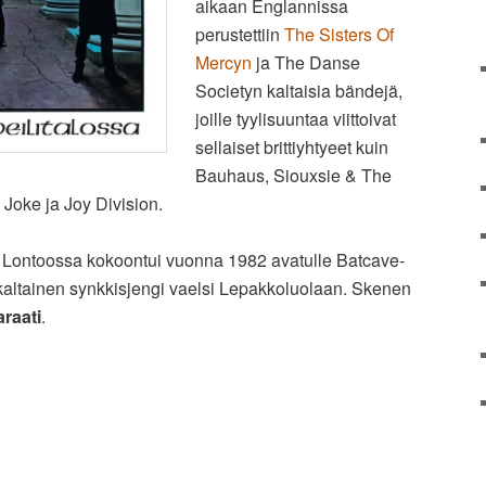
aikaan Englannissa
perustettiin
The Sisters Of
Mercyn
ja The Danse
Societyn kaltaisia bändejä,
joille tyylisuuntaa viittoivat
sellaiset brittiyhtyeet kuin
Bauhaus, Siouxsie & The
g Joke ja Joy Division.
oka Lontoossa kokoontui vuonna 1982 avatulle Batcave-
kaltainen synkkisjengi vaelsi Lepakkoluolaan. Skenen
raati
.