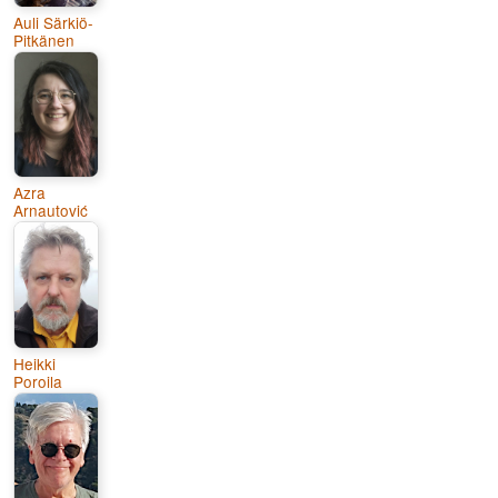
Auli Särkiö-
Pitkänen
Azra
Arnautović
Heikki
Poroila