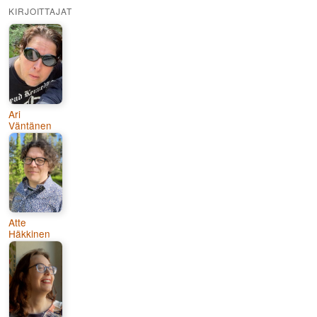
KIRJOITTAJAT
Ari
Väntänen
Atte
Häkkinen