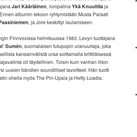
tajana
Jari Kääriäinen
, rumpalina
Ykä Knuuttila
ja
 Ennen albumin tekoon ryhtymistään Musta Paraati
Paasiniemen
, ja Jore keskittyi laulamiseen.
ingin Finnvoxissa helmikuussa 1983. Levyn tuottajana
mi
”
Sumén
, suomalaisen futupopin uranuurtaja, joka
llista kansainvälistä uraa soittamalla brittiläisessä
tajavalinta oli täydellinen. Toisin kuin vanhan liiton
uusien bändien soundilliset tavoitteet. Hän tuotti
atin ohella myös The Pin-Upsia ja Hefty Loadia.