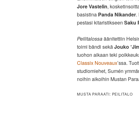
Jore Vastelin
, kosketinsoit
basistina
Panda Nikander
.
pestasi kitaristikseen
Saku 
Peilitalossa
äänitettiin Hels
toimi bändi sekä
Jouko
”
Ji
tuohon aikaan teki poikkeukse
Classix Nouveaux
’ssa. Tuot
studiomiehet, Sumén ymmärsi 
noihin aikoihin Mustan Para
MUSTA PARAATI: PEILITALO