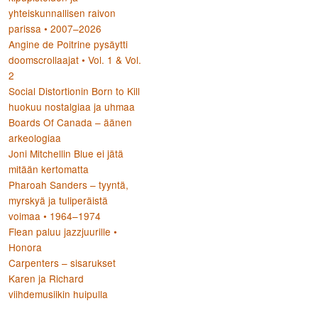
yhteiskunnallisen raivon
parissa • 2007–2026
Angine de Poitrine pysäytti
doomscrollaajat • Vol. 1 & Vol.
2
Social Distortionin Born to Kill
huokuu nostalgiaa ja uhmaa
Boards Of Canada – äänen
arkeologiaa
Joni Mitchellin Blue ei jätä
mitään kertomatta
Pharoah Sanders – tyyntä,
myrskyä ja tuliperäistä
voimaa • 1964–1974
Flean paluu jazzjuurille •
Honora
Carpenters – sisarukset
Karen ja Richard
viihdemusiikin huipulla