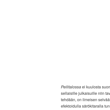
Peilitalossa
ei kuulosta suomi
sellaisille julkaisuille niin 
tehdään, on ilmeisen selvää 
efektoidulla särökitaralla tu