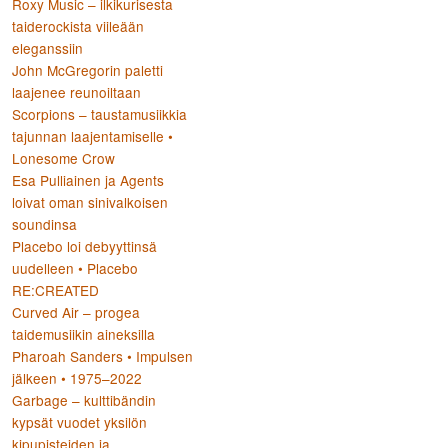
Roxy Music – ilkikurisesta
taiderockista viileään
eleganssiin
John McGregorin paletti
laajenee reunoiltaan
Scorpions – taustamusiikkia
tajunnan laajentamiselle •
Lonesome Crow
Esa Pulliainen ja Agents
loivat oman sinivalkoisen
soundinsa
Placebo loi debyyttinsä
uudelleen • Placebo
RE:CREATED
Curved Air – progea
taidemusiikin aineksilla
Pharoah Sanders • Impulsen
jälkeen • 1975–2022
Garbage – kulttibändin
kypsät vuodet yksilön
kipupisteiden ja