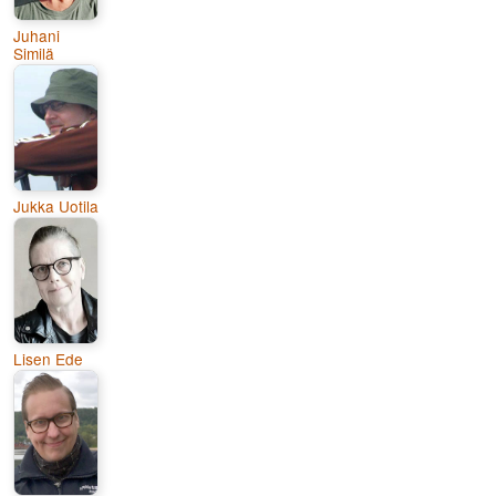
Juhani
Similä
Jukka Uotila
Lisen Ede