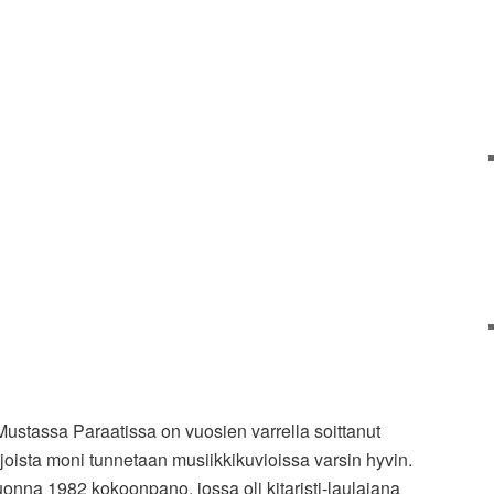
stassa Paraatissa on vuosien varrella soittanut
oista moni tunnetaan musiikkikuvioissa varsin hyvin.
onna 1982 kokoonpano, jossa oli kitaristi-laulajana