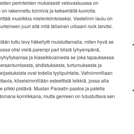
rhaiden perinteiden mukaisesti vetovastuussa on
 on rakennettu toimivia ja kekseliäitä kuvioita.
rittää musiikkia mielenkiintoiseksi. Vastelinin laulu on
teineen juuri sitä mitä tällainen urbaani rock tarvitsi.
tään tuttu levy häkellytti muistuttamalla, miten hyvä se
lossa
olisi vielä parempi pari biisiä lyhyempänä,
levyhyllykamaa ja klassikkoainesta se joka tapauksessa
ieraantumisesta, ahdistuksesta, turtumuksesta ja
eijastuksista ovat todella tyylipuhtaita. Vahvimmillaan
avia, kliseisimmillään esteettistä leikkiä, jossa alla
piikki pistävä. Mustan Paraatin paatos ja patetia
ttomana komiikkana, mutta genreen on tutustuttava sen