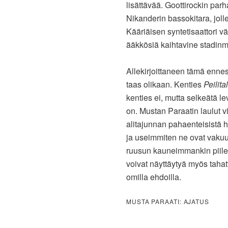
lisättävää. Goottirockin pa
Nikanderin bassokitara, jolle
Kääriäisen syntetisaattori vä
ääkkösiä kaihtavine stadinmur
Allekirjoittaneen tämä ennes
taas olikaan. Kenties
Peilita
kenties ei, mutta selkeätä 
on. Mustan Paraatin laulut v
alitajunnan pahaenteisistä h
ja useimmiten ne ovat vakuutt
ruusun kauneimmankin piilee 
voivat näyttäytyä myös taha
omilla ehdoilla.
MUSTA PARAATI: AJATUS