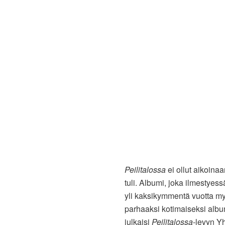
Peilitalossa
ei ollut aikoinaa
tuli. Albumi, joka ilmestyessä
yli kaksikymmentä vuotta 
parhaaksi kotimaiseksi alb
julkaisi
Peilitalossa
-levyn Y