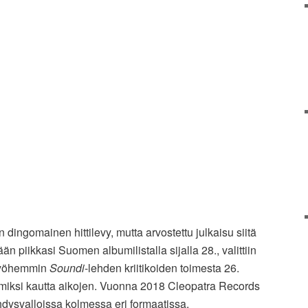
n dingomainen hittilevy, mutta arvostettu julkaisu siitä
än piikkasi Suomen albumilistalla sijalla 28., valittiin
myöhemmin
Soundi
-lehden kriitikoiden toimesta 26.
umiksi kautta aikojen. Vuonna 2018 Cleopatra Records
hdysvalloissa kolmessa eri formaatissa.