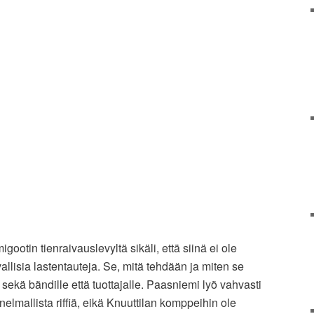
gootin tienraivauslevyltä sikäli, että siinä ei ole
tavallisia lastentauteja. Se, mitä tehdään ja miten se
sekä bändille että tuottajalle. Paasniemi lyö vahvasti
nnelmallista riffiä, eikä Knuuttilan komppeihin ole