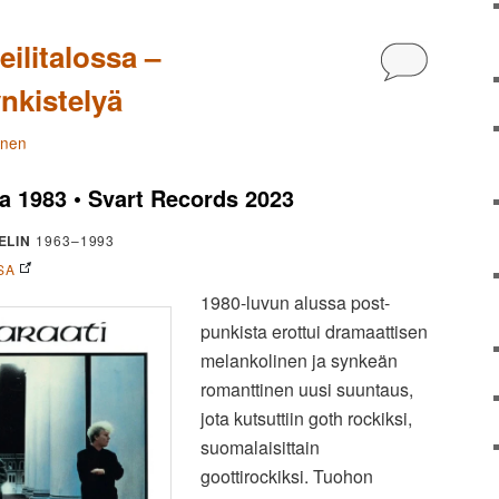
eilitalossa –
Kommentoi
nkistelyä
änen
a 1983 • Svart Records 2023
ELIN
1963–1993
SA
1980-luvun alussa post-
punkista erottui dramaattisen
melankolinen ja synkeän
romanttinen uusi suuntaus,
jota kutsuttiin goth rockiksi,
suomalaisittain
goottirockiksi. Tuohon