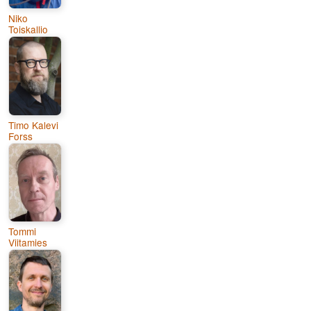
Niko
Toiskallio
Timo Kalevi
Forss
Tommi
Viitamies