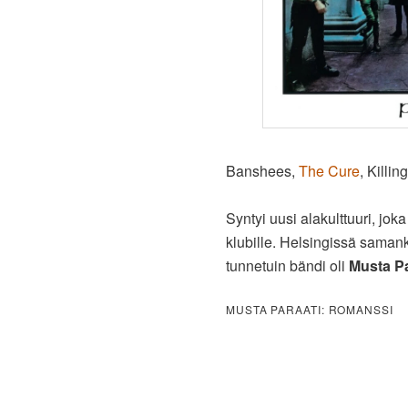
Banshees,
The Cure
, Killin
Syntyi uusi alakulttuuri, j
klubille. Helsingissä saman
tunnetuin bändi oli
Musta Pa
MUSTA PARAATI: ROMANSSI