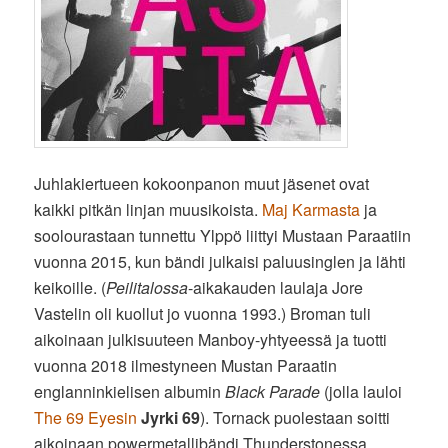
Juhlakiertueen kokoonpanon muut jäsenet ovat
kaikki pitkän linjan muusikoista.
Maj Karmasta
ja
soolourastaan tunnettu Ylppö liittyi Mustaan Paraatiin
vuonna 2015, kun bändi julkaisi paluusinglen ja lähti
keikoille. (
Peilitalossa
-aikakauden laulaja Jore
Vastelin oli kuollut jo vuonna 1993.) Broman tuli
aikoinaan julkisuuteen Manboy-yhtyeessä ja tuotti
vuonna 2018 ilmestyneen Mustan Paraatin
englanninkielisen albumin
Black Parade
(jolla lauloi
The 69 Eyesin
Jyrki 69
). Tornack puolestaan soitti
aikoinaan powermetallibändi Thunderstonessa.