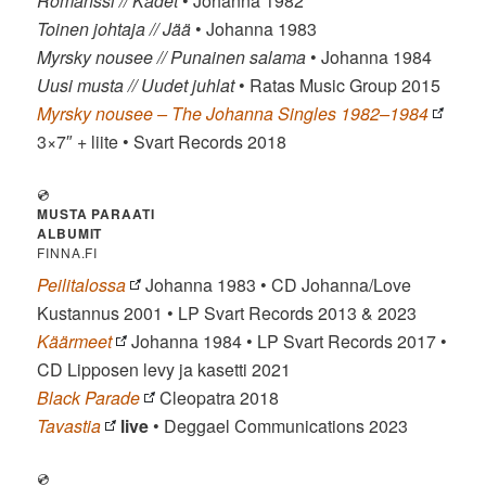
Romanssi // Kädet
• Johanna 1982
Toinen johtaja // Jää
• Johanna 1983
Myrsky nousee // Punainen salama
• Johanna 1984
Uusi musta // Uudet juhlat
• Ratas Music Group 2015
Myrsky nousee – The Johanna Singles 1982–1984
3×7″ + liite • Svart Records 2018
💿
MUSTA PARAATI
ALBUMIT
FINNA.FI
Peilitalossa
Johanna 1983 • CD Johanna/Love
Kustannus 2001 • LP Svart Records 2013 & 2023
Käärmeet
Johanna 1984 • LP Svart Records 2017 •
CD Lipposen levy ja kasetti 2021
Black Parade
Cleopatra 2018
Tavastia
live
• Deggael Communications 2023
💿