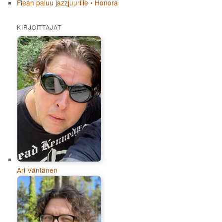
Flean paluu jazzjuurille • Honora
KIRJOITTAJAT
Ari Väntänen