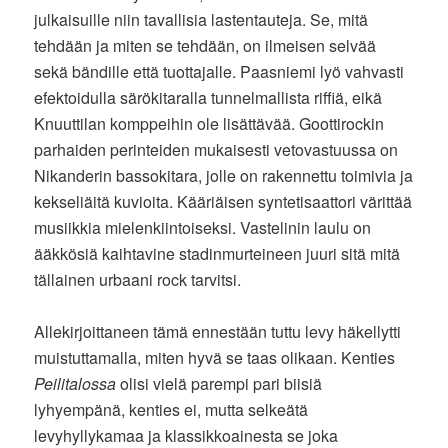
julkaisuille niin tavallisia lastentauteja. Se, mitä
tehdään ja miten se tehdään, on ilmeisen selvää
sekä bändille että tuottajalle. Paasniemi lyö vahvasti
efektoidulla särökitaralla tunnelmallista riffiä, eikä
Knuuttilan komppeihin ole lisättävää. Goottirockin
parhaiden perinteiden mukaisesti vetovastuussa on
Nikanderin bassokitara, jolle on rakennettu toimivia ja
kekseliäitä kuvioita. Kääriäisen syntetisaattori värittää
musiikkia mielenkiintoiseksi. Vastelinin laulu on
ääkkösiä kaihtavine stadinmurteineen juuri sitä mitä
tällainen urbaani rock tarvitsi.
Allekirjoittaneen tämä ennestään tuttu levy häkellytti
muistuttamalla, miten hyvä se taas olikaan. Kenties
Peilitalossa
olisi vielä parempi pari biisiä
lyhyempänä, kenties ei, mutta selkeätä
levyhyllykamaa ja klassikkoainesta se joka