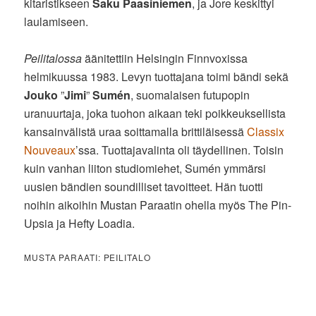
kitaristikseen
Saku Paasiniemen
, ja Jore keskittyi
laulamiseen.
Peilitalossa
äänitettiin Helsingin Finnvoxissa
helmikuussa 1983. Levyn tuottajana toimi bändi sekä
Jouko
”
Jimi
”
Sumén
, suomalaisen futupopin
uranuurtaja, joka tuohon aikaan teki poikkeuksellista
kansainvälistä uraa soittamalla brittiläisessä
Classix
Nouveaux
’ssa. Tuottajavalinta oli täydellinen. Toisin
kuin vanhan liiton studiomiehet, Sumén ymmärsi
uusien bändien soundilliset tavoitteet. Hän tuotti
noihin aikoihin Mustan Paraatin ohella myös The Pin-
Upsia ja Hefty Loadia.
MUSTA PARAATI: PEILITALO