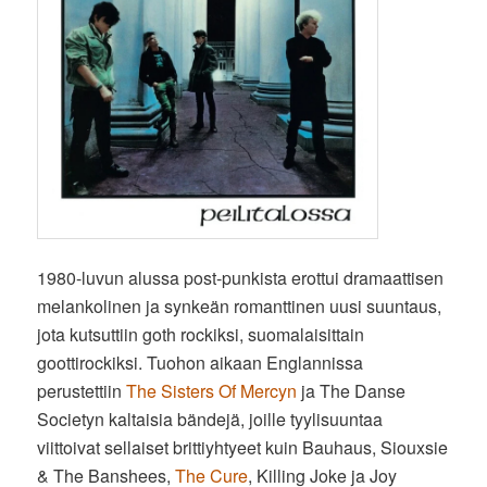
1980-luvun alussa post-punkista erottui dramaattisen
melankolinen ja synkeän romanttinen uusi suuntaus,
jota kutsuttiin goth rockiksi, suomalaisittain
goottirockiksi. Tuohon aikaan Englannissa
perustettiin
The Sisters Of Mercyn
ja The Danse
Societyn kaltaisia bändejä, joille tyylisuuntaa
viittoivat sellaiset brittiyhtyeet kuin Bauhaus, Siouxsie
& The Banshees,
The Cure
, Killing Joke ja Joy