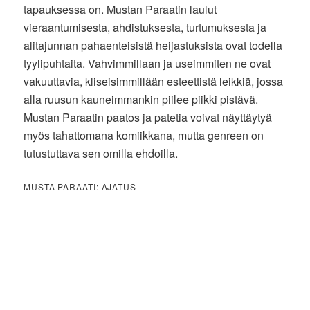
tapauksessa on. Mustan Paraatin laulut
vieraantumisesta, ahdistuksesta, turtumuksesta ja
alitajunnan pahaenteisistä heijastuksista ovat todella
tyylipuhtaita. Vahvimmillaan ja useimmiten ne ovat
vakuuttavia, kliseisimmillään esteettistä leikkiä, jossa
alla ruusun kauneimmankin piilee piikki pistävä.
Mustan Paraatin paatos ja patetia voivat näyttäytyä
myös tahattomana komiikkana, mutta genreen on
tutustuttava sen omilla ehdoilla.
MUSTA PARAATI: AJATUS