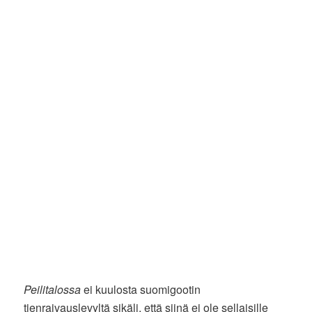
Peilitalossa
ei kuulosta suomigootin
tienraivauslevyltä sikäli, että siinä ei ole sellaisille