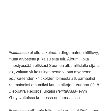
Peilitalossa
ei ollut aikoinaan dingomainen hittilevy,
mutta arvostettu julkaisu siitä tuli. Albumi, joka
ilmestyessään piikkasi Suomen albumilistalla sijalla
28., valittiin yli kaksikymmentä vuotta myöhemmin
Soundi
-lehden kriitikoiden toimesta 26. parhaaksi
kotimaiseksi albumiksi kautta aikojen. Vuonna 2018
Cleopatra Records julkaisi
Peilitalossa
-levyn
Yhdysvalloissa kolmessa eri formaatissa.
Peilitalossa
-albumin julkaisusta on tullut tänä vuonna