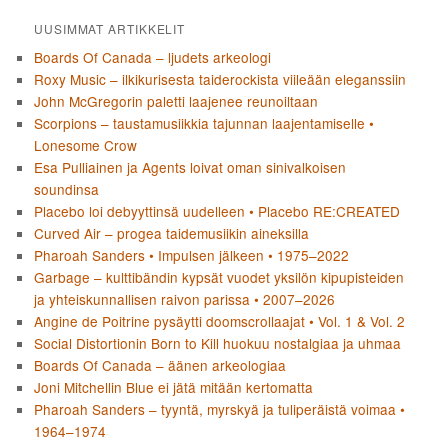
UUSIMMAT ARTIKKELIT
Boards Of Canada – ljudets arkeologi
Roxy Music – ilkikurisesta taiderockista viileään eleganssiin
John McGregorin paletti laajenee reunoiltaan
Scorpions – taustamusiikkia tajunnan laajentamiselle •
Lonesome Crow
Esa Pulliainen ja Agents loivat oman sinivalkoisen
soundinsa
Placebo loi debyyttinsä uudelleen • Placebo RE:CREATED
Curved Air – progea taidemusiikin aineksilla
Pharoah Sanders • Impulsen jälkeen • 1975–2022
Garbage – kulttibändin kypsät vuodet yksilön kipupisteiden
ja yhteiskunnallisen raivon parissa • 2007–2026
Angine de Poitrine pysäytti doomscrollaajat • Vol. 1 & Vol. 2
Social Distortionin Born to Kill huokuu nostalgiaa ja uhmaa
Boards Of Canada – äänen arkeologiaa
Joni Mitchellin Blue ei jätä mitään kertomatta
Pharoah Sanders – tyyntä, myrskyä ja tuliperäistä voimaa •
1964–1974