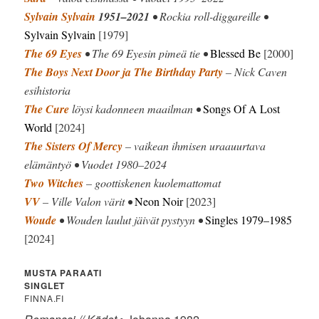
Sylvain Sylvain
1951–2021
• Rockia roll-diggareille •
Sylvain Sylvain
[1979]
The 69 Eyes
• The 69 Eyesin pimeä tie •
Blessed Be
[2000]
The Boys Next Door ja The Birthday Party
– Nick Caven
esihistoria
The Cure
löysi kadonneen maailman •
Songs Of A Lost
World
[2024]
The Sisters Of Mercy
– vaikean ihmisen uraauurtava
elämäntyö • Vuodet 1980–2024
Two Witches
– goottiskenen kuolemattomat
VV
– Ville Valon värit •
Neon Noir
[2023]
Woude
• Wouden laulut jäivät pystyyn •
Singles 1979–1985
[2024]
MUSTA PARAATI
SINGLET
FINNA.FI