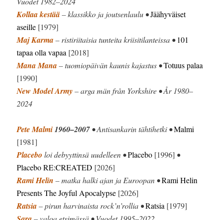
Vuodet 1982–2024
Kollaa kestää
– klassikko ja joutsenlaulu •
Jäähyväiset
aseille
[1979]
Maj Karma
– ristiriitaisia tunteita kriisitilanteissa •
101
tapaa olla vapaa
[2018]
Mana Mana
– tuomiopäivän kaunis kajastus •
Totuus palaa
[1990]
New Model Army
– arga män från Yorkshire • År 1980–
2024
Pete Malmi
1960–2007
• Antisankarin tähtihetki •
Malmi
[1981]
Placebo
loi debyyttinsä uudelleen •
Placebo
[1996]
•
Placebo RE:CREATED
[2026]
Rami Helin
– matka halki ajan ja Euroopan •
Rami Helin
Presents The Joyful Apocalypse
[2026]
Ratsia
– pirun harvinaista rock’n’rollia •
Ratsia
[1979]
Sara
– valoa etsimässä • Vuodet 1995–2022