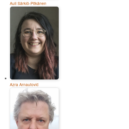
Auli Särkiö-Pitkänen
Azra Arnautović