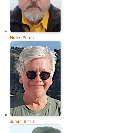
Heikki Poroila
Juhani Similä