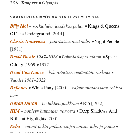
23.9. Tampere
• Olympia
SAATAT PITÄÄ MYÖS NÄISTÄ LEVYHYLLYISTÄ
Billy Idol
– rocktähden laadukas paluu •
Kings & Queens
Of The Underground
[2014]
Classix Nouveaux
– futuristisen uusi aalto •
Night People
[1981]
David Bowie
1947–2016
• Lähtölaskenta tähtiin •
Space
Oddity
[1969
•
1972]
Dead Can Dance
– lokeroimisen sietämätön raskaus •
Vuodet 1981–2022
Deftones
•
White Pony
[2000]
– rajattomuudessaan rohkea
teos
Duran Duran
– tie tähtien joukkoon •
Rio
[1982]
HIM
– poplevy huippujen varjosta •
Deep Shadows And
Brilliant Highlights
[2001]
Keba
– suomirockin poikaressujen nousu, tuho ja paluu •