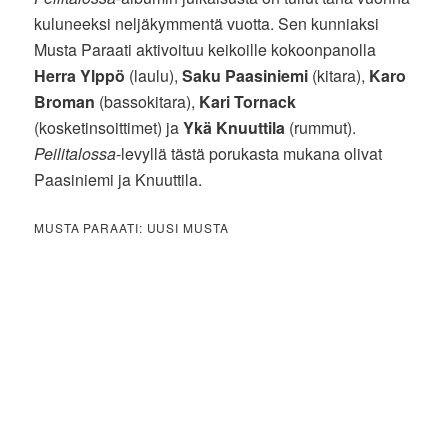
kuluneeksi neljäkymmentä vuotta. Sen kunniaksi
Musta Paraati aktivoituu keikoille kokoonpanolla
Herra Ylppö
(laulu),
Saku Paasiniemi
(kitara),
Karo
Broman
(bassokitara),
Kari Tornack
(kosketinsoittimet) ja
Ykä Knuuttila
(rummut).
Peilitalossa
-levyllä tästä porukasta mukana olivat
Paasiniemi ja Knuuttila.
MUSTA PARAATI: UUSI MUSTA