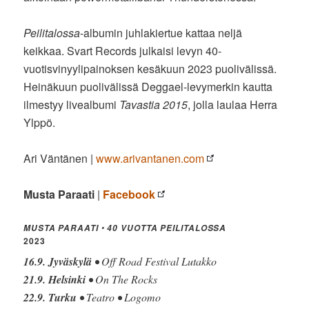
Peilitalossa
-albumin juhlakiertue kattaa neljä
keikkaa. Svart Records julkaisi levyn 40-
vuotisvinyylipainoksen kesäkuun 2023 puolivälissä.
Heinäkuun puolivälissä Deggael-levymerkin kautta
ilmestyy livealbumi
Tavastia 2015
, jolla laulaa Herra
Ylppö.
Ari Väntänen |
www.arivantanen.com
Musta Paraati
|
Facebook
•
MUSTA PARAATI
40 VUOTTA PEILITALOSSA
2023
16.9. Jyväskylä
• Off Road Festival Lutakko
21.9. Helsinki
• On The Rocks
22.9. Turku
• Teatro • Logomo