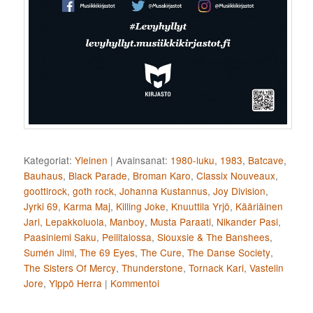
Kategoriat:
Yleinen
|
Avainsanat:
1980-luku
,
1983
,
Batcave
,
Bauhaus
,
Black Parade
,
Broman Karo
,
Classix Nouveaux
,
goottirock
,
goth rock
,
Johanna Kustannus
,
Joy Division
,
Jyrki 69
,
Karma Maj
,
Killing Joke
,
Knuuttila Yrjö
,
Kääriäinen
Jari
,
Lepakkoluola
,
Manboy
,
Musta Paraati
,
Nikander Pasi
,
Paasiniemi Saku
,
Peilitalossa
,
Siouxsie & The Banshees
,
Sumén Jimi
,
The 69 Eyes
,
The Cure
,
The Danse Society
,
The Sisters Of Mercy
,
Thunderstone
,
Tornack Kari
,
Vastelin
Jore
,
Ylppö Herra
|
Kommentoi