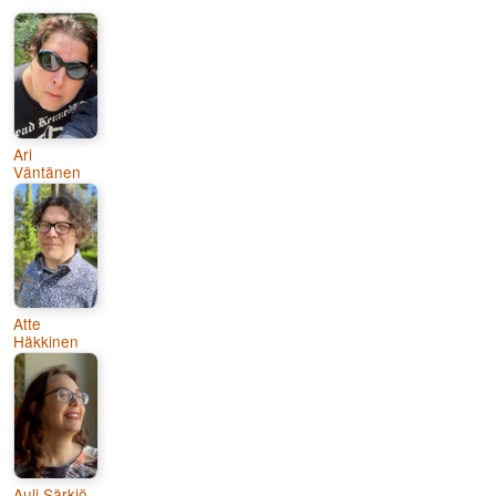
Ari
Väntänen
Atte
Häkkinen
Auli Särkiö-