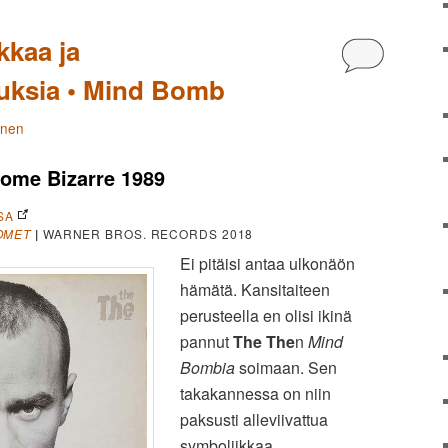
kkaa ja
Kommentoi
uksia • Mind Bomb
änen
Some Bizarre 1989
SA
OMET
|
WARNER BROS. RECORDS 2018
Ei pitäisi antaa ulkonäön
hämätä. Kansitaiteen
perusteella en olisi ikinä
pannut
The The
n
Mind
Bombia
soimaan. Sen
takakannessa on niin
paksusti alleviivattua
symboliikkaa