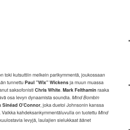
n toki kutsuttiin melkein parikymmentä, joukossaan
ään tunnettu
Paul ”Wix” Wickens
ja muun muassa
anut saksofonisti
Chris White
.
Mark Felthamin
raaka
ttävä osa levyn dynaamista soundia.
Mind Bombin
ja
Sinéad O’Connor
, joka duetoi Johnsonin kanssa
’. Vaikka kahdeksankymmentäluvulla on tuotettu
Mind
ulostavia levyjä, laulajien sielukkaat äänet