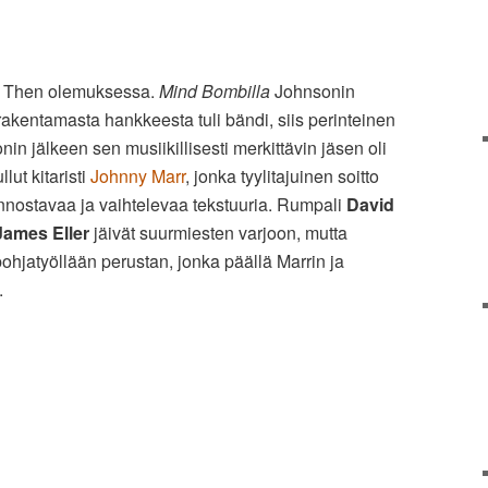
e Then olemuksessa.
Mind Bombilla
Johnsonin
kentamasta hankkeesta tuli bändi, siis perinteinen
in jälkeen sen musiikillisesti merkittävin jäsen oli
lut kitaristi
Johnny Marr
, jonka tyylitajuinen soitto
iinnostavaa ja vaihtelevaa tekstuuria. Rumpali
David
James Eller
jäivät suurmiesten varjoon, mutta
pohjatyöllään perustan, jonka päällä Marrin ja
.