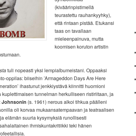
(kiväärinpistimellä
teurastettu rauhankyyhky),
että rintaan pistää. Etukansi
taas on tavallaan
mieleenpainuva, mutta
koomisen koruton artistin
tustumaan.
sta
tuli nopeasti yksi lempialbumeistani. Oppaaksi
ihto-oppilas: biiseihin ’Armageddon Days Are Here
neration’ ihastunut jenkkiystävä kiinnitti huomioni
uplettimaisen tunnelman herkulliseen ristiriitaan, ja
t Johnsonin
(s. 1961) nerous alkoi tihkua päälleni
sonilla oli korvaa mukaansatempaavan ja teatraalisen
ja elämän suuria kysymyksiä runollisesti
ahalaitainen ihmiskuntakritiikki teki hänen
feetallisia.