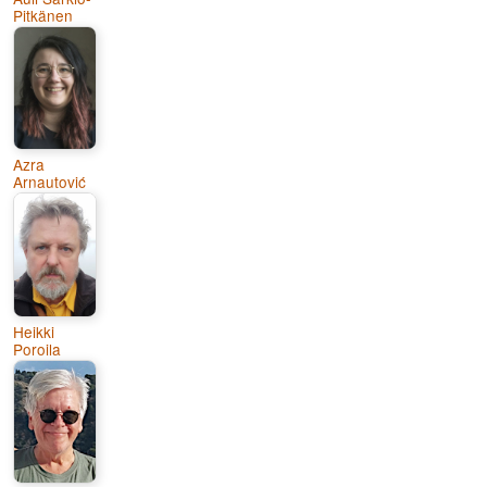
Pitkänen
Azra
Arnautović
Heikki
Poroila