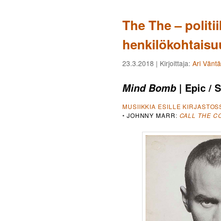
The The – politii
henkilökohtaisu
23.3.2018
| Kirjoittaja:
Ari Vänt
| Epic / 
Mind Bomb
MUSIIKKIA ESILLE KIRJASTOS
•
JOHNNY MARR
:
CALL THE C