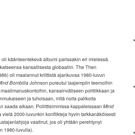
b
oli käänteentekevä albumi parissakin eri mielessä.
 katseensa kansallisesta globaaliin. The Then
86) oli maalannut kriittistä ajankuvaa 1980-luvun
ind Bombilla
Johnson pureutui laajempiin teemoihin
 maailmanuskontoihin, kansainväliseen politiikkaan ja
mukaiseen ja tuhoisaan, mitä noita palikoita
aan saada aikaan. Poliittisimmissa kappaleissaan
Mind
vielä 2000-luvunkin konflikteja hyvin tarkkanäköisesti
ustajanlahjoja vaatinut, jos oli yhtään perehtynyt
n 1980-luvulla).