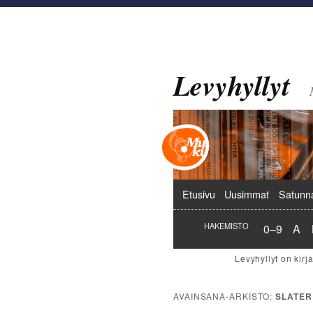
Levyhyllyt
Päävalikko
Etusivu
Uusimmat
Satunn
Hakemist
Hak
HAKEMISTO
0–9
A
AVAINSANA-ARKISTO:
SLATER