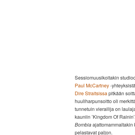
Sessiomuusikoitakin studioo
Paul McCartney
-yhteyksist
Dire Straitsissa
pitkään soitt
huuliharpunsoitto oli merki
tunnetuin vierailija on laula
kauniin ’Kingdom Of Rainin
Bombia
ajattomammaltakin ku
pelastavat paljon.