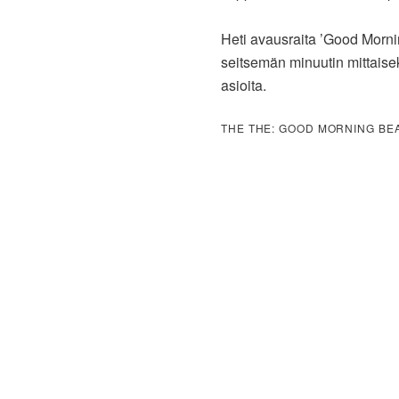
Heti avausraita ’Good Morning
seitsemän minuutin mittaisek
asioita.
THE THE: GOOD MORNING BE