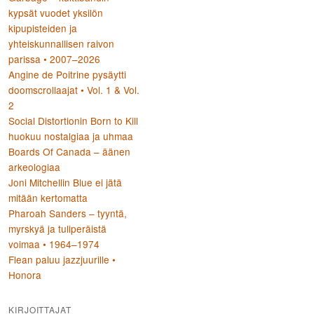
kypsät vuodet yksilön
kipupisteiden ja
yhteiskunnallisen raivon
parissa • 2007–2026
Angine de Poitrine pysäytti
doomscrollaajat • Vol. 1 & Vol.
2
Social Distortionin Born to Kill
huokuu nostalgiaa ja uhmaa
Boards Of Canada – äänen
arkeologiaa
Joni Mitchellin Blue ei jätä
mitään kertomatta
Pharoah Sanders – tyyntä,
myrskyä ja tuliperäistä
voimaa • 1964–1974
Flean paluu jazzjuurille •
Honora
KIRJOITTAJAT