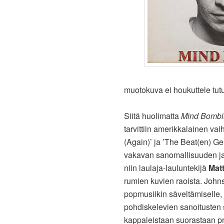
muotokuva ei houkuttele tu
Siitä huolimatta
Mind Bombi
tarvittiin amerikkalainen va
(Again)’ ja ’The Beat(en) Ge
vakavan sanomallisuuden ja k
niin laulaja-lauluntekijä
Mat
rumien kuvien raoista. John
popmusiikin säveltämiselle, 
pohdiskelevien sanoitusten s
kappaleistaan suorastaan pro