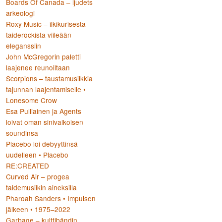
Boards Of Canada – ljudets
arkeologi
Roxy Music – ilkikurisesta
taiderockista viileään
eleganssiin
John McGregorin paletti
laajenee reunoiltaan
Scorpions – taustamusiikkia
tajunnan laajentamiselle •
Lonesome Crow
Esa Pulliainen ja Agents
loivat oman sinivalkoisen
soundinsa
Placebo loi debyyttinsä
uudelleen • Placebo
RE:CREATED
Curved Air – progea
taidemusiikin aineksilla
Pharoah Sanders • Impulsen
jälkeen • 1975–2022
Garbage – kulttibändin