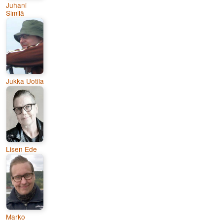
Juhani
Similä
Jukka Uotila
Lisen Ede
Marko