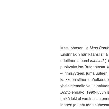
Matt Johnsonille
Mind Bom
Ensinnäkin hän käänsi sillä
edellinen albumi
Infected
(19
puolivälin Iso-Britanniasta.
M
– ihmisyyteen, jumaluuteen,
kaikkeen siihen epäoikeuden
yhdistelemällä voi ja halut
Bomb
ennakoi 1990-luvun ja 
(mikä toki ei varsinaisia enn
lännen ja Lähi-idän suhteisii