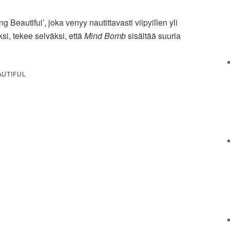
 Beautiful’, joka venyy nautittavasti viipyillen yli
si, tekee selväksi, että
Mind Bomb
sisältää suuria
AUTIFUL