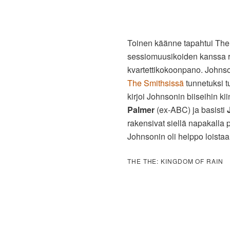
Toinen käänne tapahtui Th
sessiomuusikoiden kanssa ra
kvartettikokoonpano. Johnson
The Smithsissä
tunnetuksi tul
kirjoi Johnsonin biiseihin k
Palmer
(ex-ABC) ja basisti
rakensivat siellä napakalla 
Johnsonin oli helppo loistaa
THE THE: KINGDOM OF RAIN