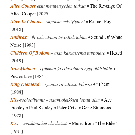
Alice Cooper
etsii menneisyyden taikaa •
The Revenge Of
Alice Cooper
[2025]
Alice In Chains
– sumusta selviytyneet •
Rainier Fog
[2018]
Anthrax
– thrash-titaani tavoitteli tähtiä •
Sound Of White
Noise
[1993]
Children Of Bodom
– ajan karkaisema tappoterä •
Hexed
[2019]
Iron Maiden
– epiikkaa ja elinvoimaa egyptiläisittäin •
Powerslave
[1984]
King Diamond
– rytinää riivatussa talossa •
”Them”
[1988]
Kiss
-sooloalbumit – naamioleikkien lopun alku •
Ace
Frehley
•
Paul Stanley
•
Peter Criss
•
Gene Simmons
[1978]
Kiss
– maskimiehet eksyksissä •
Music from ”The Elder”
[1981]