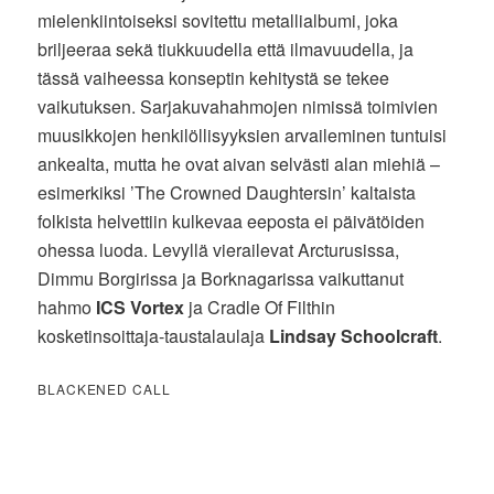
mielenkiintoiseksi sovitettu metallialbumi, joka
briljeeraa sekä tiukkuudella että ilmavuudella, ja
tässä vaiheessa konseptin kehitystä se tekee
vaikutuksen. Sarjakuvahahmojen nimissä toimivien
muusikkojen henkilöllisyyksien arvaileminen tuntuisi
ankealta, mutta he ovat aivan selvästi alan miehiä –
esimerkiksi ’The Crowned Daughtersin’ kaltaista
folkista helvettiin kulkevaa eeposta ei päivätöiden
ohessa luoda. Levyllä vierailevat Arcturusissa,
Dimmu Borgirissa ja Borknagarissa vaikuttanut
hahmo
ICS Vortex
ja Cradle Of Filthin
kosketinsoittaja-taustalaulaja
Lindsay Schoolcraft
.
BLACKENED CALL