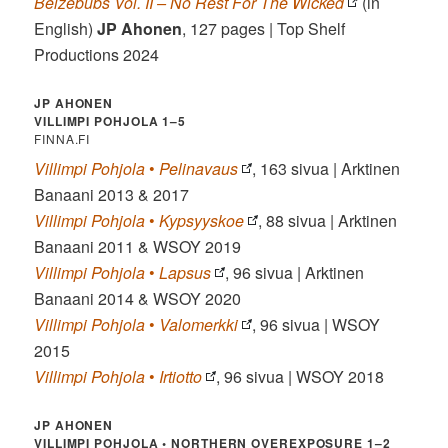
Belzebubs Vol. II – No Rest For The Wicked
(in
English)
JP Ahonen
, 127 pages | Top Shelf
Productions 2024
JP AHONEN
VILLIMPI POHJOLA 1–5
FINNA.FI
Villimpi Pohjola
•
Pelinavaus
, 163 sivua | Arktinen
Banaani 2013 & 2017
Villimpi Pohjola
•
Kypsyyskoe
, 88 sivua | Arktinen
Banaani 2011 & WSOY 2019
Villimpi Pohjola
•
Lapsus
, 96 sivua | Arktinen
Banaani 2014 & WSOY 2020
Villimpi Pohjola
•
Valomerkki
, 96 sivua | WSOY
2015
Villimpi Pohjola
•
Irtiotto
, 96 sivua | WSOY 2018
JP AHONEN
VILLIMPI POHJOLA • NORTHERN OVEREXPOSURE 1–2