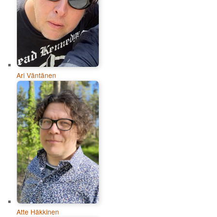
Ari Väntänen
Atte Häkkinen