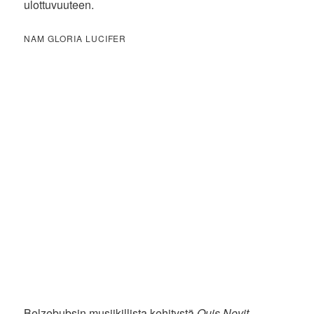
ulottuvuuteen.
NAM GLORIA LUCIFER
Belzebubsin musiikillista kehitystä
Quis Novit