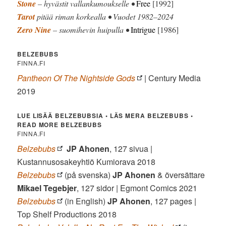
Stone
– hyvästit vallankumoukselle •
Free
[1992]
Tarot
pitää riman korkealla • Vuodet 1982–2024
Zero Nine
– suomihevin huipulla •
Intrigue
[1986]
BELZEBUBS
FINNA.FI
Pantheon Of The Nightside Gods
| Century Media
2019
LUE LISÄÄ BELZEBUBSIA • LÄS MERA BELZEBUBS •
READ MORE BELZEBUBS
FINNA.FI
Belzebubs
JP Ahonen
, 127 sivua |
Kustannusosakeyhtiö Kumiorava 2018
Belzebubs
(på svenska)
JP Ahonen
& översättare
Mikael Tegebjer
, 127 sidor | Egmont Comics 2021
Belzebubs
(in English)
JP Ahonen
, 127 pages |
Top Shelf Productions 2018