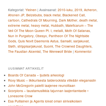
Kategoriat:
Yleinen
|
Avainsanat:
2010-luku
,
2019
,
Acheron
,
Ahonen JP
,
Belzebubs
,
black metal
,
Blackened Call
,
cartoon
,
Cathedrals Of Mourning
,
Dark Mother
,
death metal
,
extreme metal
,
heavy metal
,
Hubbath
,
Maleficarum – The
Veil Of The Moon Queen Pt. I
,
metalli
,
Moth Of Satanas
,
Nun In Purgatory
,
Obesyx
,
Pantheon Of The Nightside
Gods
,
Quis Novit Daemonis Astus
,
Samaël
,
sarjakuvat
,
Sløth
,
strippisarjakuvat
,
Suomi
,
The Crowned Daughters
,
The Faustian Alcemist
,
The Werewolf Bride
|
Kommentoi
UUSIMMAT ARTIKKELIT
Boards Of Canada – ljudets arkeologi
Roxy Music – ilkikurisesta taiderockista viileään eleganssiin
John McGregorin paletti laajenee reunoiltaan
Scorpions – taustamusiikkia tajunnan laajentamiselle •
Lonesome Crow
Esa Pulliainen ja Agents loivat oman sinivalkoisen