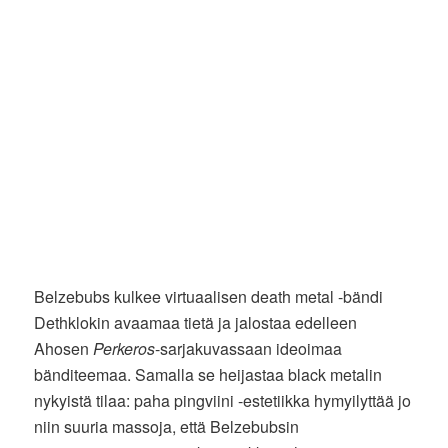
Belzebubs kulkee virtuaalisen death metal -bändi
Dethklokin avaamaa tietä ja jalostaa edelleen
Ahosen
Perkeros
-sarjakuvassaan ideoimaa
bänditeemaa. Samalla se heijastaa black metalin
nykyistä tilaa: paha pingviini -estetiikka hymyilyttää jo
niin suuria massoja, että Belzebubsin