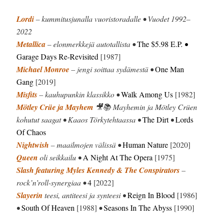
Lordi
– kummitusjunalla vuoristoradalle • Vuodet 1992–
2022
Metallica
– elonmerkkejä autotallista •
The $5.98 E.P.
•
Garage Days Re-Revisited
[1987]
Michael Monroe
– jengi soittaa sydämestä •
One Man
Gang
[2019]
Misfits
– kauhupunkin klassikko •
Walk Among Us
[1982]
Mötley Crüe ja Mayhem
🎥📚 Mayhemin ja Mötley Crüen
kohutut saagat • Kaaos Törkytehtaassa •
The Dirt
•
Lords
Of Chaos
Nightwish
– maailmojen välissä •
Human Nature
[2020]
Queen
oli seikkailu •
A Night At The Opera
[1975]
Slash featuring Myles Kennedy & The Conspirators
–
rock’n’roll-synergiaa •
4
[2022]
Slayerin
teesi, antiteesi ja synteesi •
Reign In Blood
[1986]
•
South Of Heaven
[1988]
•
Seasons In The Abyss
[1990]