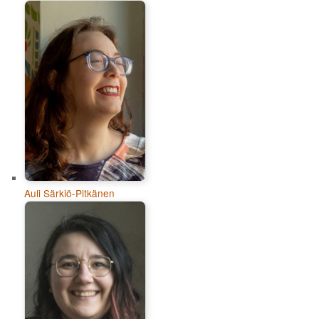
Auli Särkiö-Pitkänen