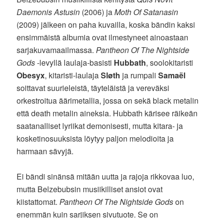
Daemonis Astusin
(2006) ja
Moth Of Satanasin
(2009) jälkeen on paha kuvailla, koska bändin kaksi
ensimmäistä albumia ovat ilmestyneet ainoastaan
sarjakuvamaailmassa.
Pantheon Of The Nightside
Gods
-levyllä laulaja-basisti
Hubbath
, soolokitaristi
Obesyx
, kitaristi-laulaja
Sløth
ja rumpali
Samaël
soittavat suurieleistä, täyteläistä ja vereväksi
orkestroitua äärimetallia, jossa on sekä black metalin
että death metalin aineksia. Hubbath kärisee räikeän
saatanalliset lyriikat demonisesti, mutta kitara- ja
kosketinosuuksista löytyy paljon melodioita ja
harmaan sävyjä.
Ei bändi sinänsä mitään uutta ja rajoja rikkovaa luo,
mutta Belzebubsin musiikilliset ansiot ovat
kiistattomat.
Pantheon Of The Nightside Gods
on
enemmän kuin sarjiksen sivutuote. Se on