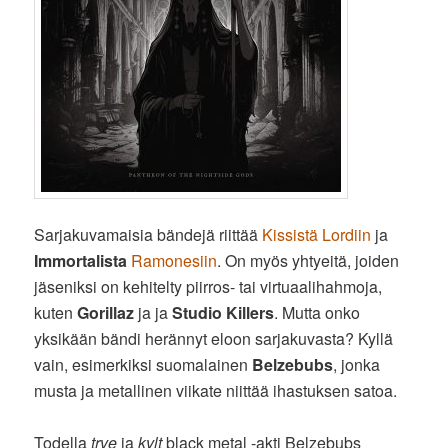
Sarjakuvamaisia bändejä riittää
Kissistä
Lordiin
ja
Immortalista
Ramonesiin
. On myös yhtyeitä, joiden
jäseniksi on kehitelty piirros- tai virtuaalihahmoja,
kuten
Gorillaz
ja ja
Studio Killers
. Mutta onko
yksikään bändi herännyt eloon sarjakuvasta? Kyllä
vain, esimerkiksi suomalainen
Belzebubs
, jonka
musta ja metallinen viikate niittää ihastuksen satoa.
Todella
trve
ja
kvlt
black metal -akti Belzebubs