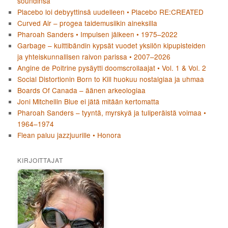
soundinsa
Placebo loi debyyttinsä uudelleen • Placebo RE:CREATED
Curved Air – progea taidemusiikin aineksilla
Pharoah Sanders • Impulsen jälkeen • 1975–2022
Garbage – kulttibändin kypsät vuodet yksilön kipupisteiden
ja yhteiskunnallisen raivon parissa • 2007–2026
Angine de Poitrine pysäytti doomscrollaajat • Vol. 1 & Vol. 2
Social Distortionin Born to Kill huokuu nostalgiaa ja uhmaa
Boards Of Canada – äänen arkeologiaa
Joni Mitchellin Blue ei jätä mitään kertomatta
Pharoah Sanders – tyyntä, myrskyä ja tuliperäistä voimaa •
1964–1974
Flean paluu jazzjuurille • Honora
KIRJOITTAJAT