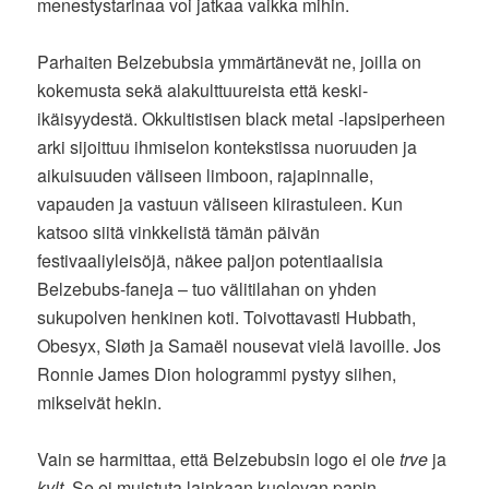
menestystarinaa voi jatkaa vaikka mihin.
Parhaiten Belzebubsia ymmärtänevät ne, joilla on
kokemusta sekä alakulttuureista että keski-
ikäisyydestä. Okkultistisen black metal -lapsiperheen
arki sijoittuu ihmiselon kontekstissa nuoruuden ja
aikuisuuden väliseen limboon, rajapinnalle,
vapauden ja vastuun väliseen kiirastuleen. Kun
katsoo siitä vinkkelistä tämän päivän
festivaaliyleisöjä, näkee paljon potentiaalisia
Belzebubs-faneja – tuo välitilahan on yhden
sukupolven henkinen koti. Toivottavasti Hubbath,
Obesyx, Sløth ja Samaël nousevat vielä lavoille. Jos
Ronnie James Dion hologrammi pystyy siihen,
mikseivät hekin.
Vain se harmittaa, että Belzebubsin logo ei ole
trve
ja
kvlt
. Se ei muistuta lainkaan kuolevan papin