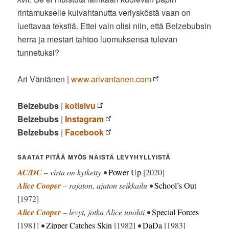
rintamukselle kuivahtanutta veriysköstä vaan on
luettavaa tekstiä. Ettei vain olisi niin, että Belzebubsin
herra ja mestari tahtoo luomuksensa tulevan
tunnetuksi?
Ari Väntänen |
www.arivantanen.com
Belzebubs
|
kotisivu
Belzebubs
|
Instagram
Belzebubs
|
Facebook
SAATAT PITÄÄ MYÖS NÄISTÄ LEVYHYLLYISTÄ
AC/DC
– virta on kytketty •
Power Up
[2020]
Alice Cooper
– rajaton, ajaton seikkailu •
School’s Out
[1972]
Alice Cooper
– levyt, jotka Alice unohti •
Special Forces
[1981]
•
Zipper Catches Skin
[1982]
•
DaDa
[1983]