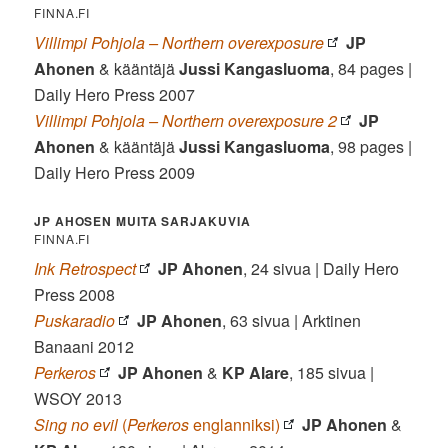
FINNA.FI
Villimpi Pohjola – Northern overexposure
JP
Ahonen
& kääntäjä
Jussi Kangasluoma
, 84 pages |
Daily Hero Press 2007
Villimpi Pohjola – Northern overexposure 2
JP
Ahonen
& kääntäjä
Jussi Kangasluoma
, 98 pages |
Daily Hero Press 2009
JP AHOSEN MUITA SARJAKUVIA
FINNA.FI
Ink
Retrospect
JP Ahonen
, 24 sivua | Daily Hero
Press 2008
Puskaradio
JP Ahonen
, 63 sivua | Arktinen
Banaani 2012
Perkeros
JP Ahonen
&
KP Alare
, 185 sivua |
WSOY 2013
Sing no evil
(
Perkeros
englanniksi)
JP Ahonen
&