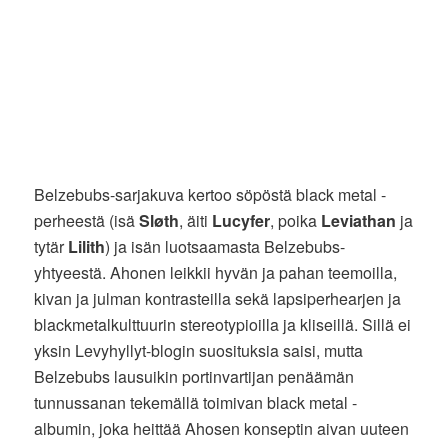
Belzebubs-sarjakuva kertoo söpöstä black metal -
perheestä (isä
Sløth
, äiti
Lucyfer
, poika
Leviathan
ja
tytär
Lilith
) ja isän luotsaamasta Belzebubs-
yhtyeestä. Ahonen leikkii hyvän ja pahan teemoilla,
kivan ja julman kontrasteilla sekä lapsiperhearjen ja
blackmetalkulttuurin stereotypioilla ja kliseillä. Sillä ei
yksin Levyhyllyt-blogin suosituksia saisi, mutta
Belzebubs lausuikin portinvartijan penäämän
tunnussanan tekemällä toimivan black metal -
albumin, joka heittää Ahosen konseptin aivan uuteen