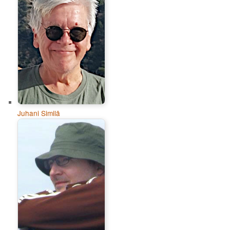
Juhani Similä