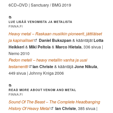
6CD+DVD | Sanctuary / BMG 2019
📚
LUE LISÄÄ VENOMISTA JA METALISTA
FINNA.FI
Heavy metal – Raskaan musiikin pioneerit, jättiläiset
ja kapinalliset
Daniel Bukszpan
& kääntäjät
Lotta
Heikkeri
&
Miki
Peltola
&
Marco
Hietala
, 336 sivua |
Nemo 2010
Pedon meteli – heavy metallin vanha ja uusi
testamentti
Ian Christe
& kääntäjä
Jone Nikula
,
449 sivua | Johnny Kniga 2006
📚
READ MORE ABOUT VENOM AND METAL
FINNA.FI
Sound Of The Beast – The Complete Headbanging
History Of Heavy Metal
Ian Christe
, 385 sivua |