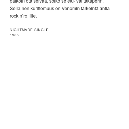
paikoin ota selvää, soiko se etu- vai takaperin.
Sellainen kurittomuus on Venomin tärkeintä antia
rock’n’rollille.
NIGHTMARE-SINGLE
1985