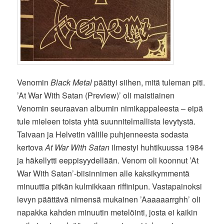
Venomin
Black Metal
päättyi siihen, mitä tuleman piti.
’At War With Satan (Preview)’ oli maistiainen
Venomin seuraavan albumin nimikappaleesta – eipä
tule mieleen toista yhtä suunnitelmallista levytystä.
Taivaan ja Helvetin välille puhjenneesta sodasta
kertova
At War With Satan
ilmestyi huhtikuussa 1984
ja häkellytti eeppisyydellään. Venom oli koonnut ’At
War With Satan’-biisinnimen alle kaksikymmentä
minuuttia pitkän kulmikkaan riffinipun. Vastapainoksi
levyn päättävä nimensä mukainen ’Aaaaaarrghh’ oli
napakka kahden minuutin metelöinti, josta ei kaikin