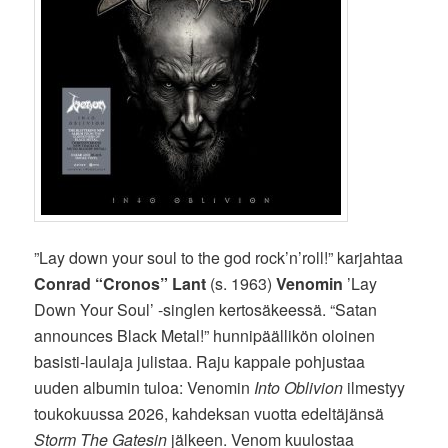
”Lay down your soul to the god rock’n’roll!” karjahtaa
Conrad “Cronos” Lant
(s. 1963)
Venomin
’Lay
Down Your Soul’ -singlen kertosäkeessä. “Satan
announces Black Metal!” hunnipäällikön oloinen
basisti-laulaja julistaa. Raju kappale pohjustaa
uuden albumin tuloa: Venomin
Into Oblivion
ilmestyy
toukokuussa 2026, kahdeksan vuotta edeltäjänsä
Storm The Gatesin
jälkeen. Venom kuulostaa