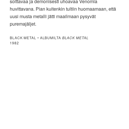
soittavaa ja demonisesti uhoavaa Venomia
huvittavana. Pian kuitenkin tultiin huomaamaan, että
uusi musta metalli jätti maailmaan pysyvät
puremajäljet.
BLACK METAL • ALBUMILTA
BLACK METAL
1982