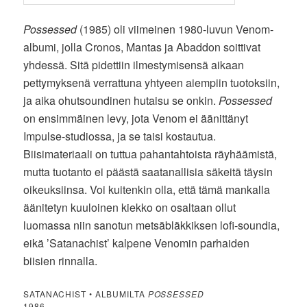
Possessed
(1985) oli viimeinen 1980-luvun Venom-
albumi, jolla Cronos, Mantas ja Abaddon soittivat
yhdessä. Sitä pidettiin ilmestymisensä aikaan
pettymyksenä verrattuna yhtyeen aiempiin tuotoksiin,
ja aika ohutsoundinen hutaisu se onkin.
Possessed
on ensimmäinen levy, jota Venom ei äänittänyt
Impulse-studiossa, ja se taisi kostautua.
Biisimateriaali on tuttua pahantahtoista räyhäämistä,
mutta tuotanto ei päästä saatanallisia säkeitä täysin
oikeuksiinsa. Voi kuitenkin olla, että tämä mankalla
äänitetyn kuuloinen kiekko on osaltaan ollut
luomassa niin sanotun metsäbläkkiksen lofi-soundia,
eikä ’Satanachist’ kalpene Venomin parhaiden
biisien rinnalla.
SATANACHIST • ALBUMILTA
POSSESSED
1986