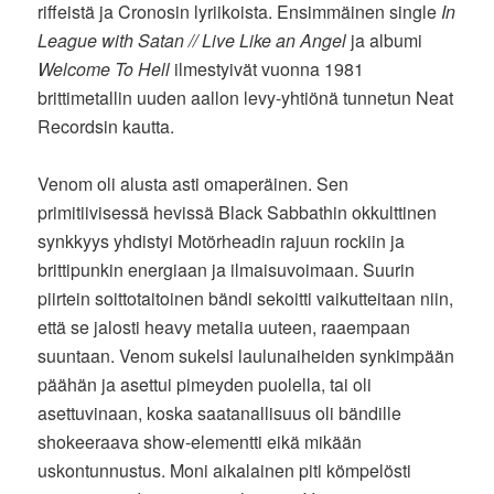
riffeistä ja Cronosin lyriikoista. Ensimmäinen single
In
League with Satan // Live Like an Angel
ja albumi
Welcome To Hell
ilmestyivät vuonna 1981
brittimetallin uuden aallon levy-yhtiönä tunnetun Neat
Recordsin kautta.
Venom oli alusta asti omaperäinen. Sen
primitiivisessä hevissä Black Sabbathin okkulttinen
synkkyys yhdistyi Motörheadin rajuun rockiin ja
brittipunkin energiaan ja ilmaisuvoimaan. Suurin
piirtein soittotaitoinen bändi sekoitti vaikutteitaan niin,
että se jalosti heavy metalia uuteen, raaempaan
suuntaan. Venom sukelsi laulunaiheiden synkimpään
päähän ja asettui pimeyden puolella, tai oli
asettuvinaan, koska saatanallisuus oli bändille
shokeeraava show-elementti eikä mikään
uskontunnustus. Moni aikalainen piti kömpelösti