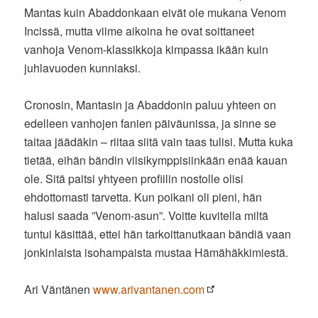
Mantas kuin Abaddonkaan eivät ole mukana Venom
Incissä, mutta viime aikoina he ovat soittaneet
vanhoja Venom-klassikkoja kimpassa ikään kuin
juhlavuoden kunniaksi.
Cronosin, Mantasin ja Abaddonin paluu yhteen on
edelleen vanhojen fanien päiväunissa, ja sinne se
taitaa jäädäkin – riitaa siitä vain taas tulisi. Mutta kuka
tietää, eihän bändin viisikymppisiinkään enää kauan
ole. Sitä paitsi yhtyeen profiilin nostolle olisi
ehdottomasti tarvetta. Kun poikani oli pieni, hän
halusi saada ”Venom-asun”. Voitte kuvitella miltä
tuntui käsittää, ettei hän tarkoittanutkaan bändiä vaan
jonkinlaista isohampaista mustaa Hämähäkkimiestä.
Ari Väntänen
www.arivantanen.com