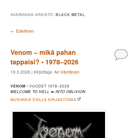
AVAINSANA-ARKISTO:
BLACK METAL
Artikkelien selaus
←
Edellinen
Venom – mikä pahan
Kommen
tappaisi? • 1978–2026
19.3.2026
| Kirjoittaja:
Ari Väntänen
VENOM
• VUODET 1978–2026
WELCOME TO HELL
➡️
INTO OBLIVION
MUSIIKKIA ESILLE KIRJASTOSSA