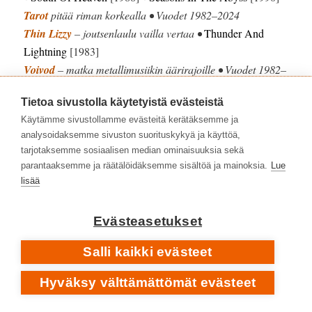
Tarot
pitää riman korkealla • Vuodet 1982–2024
Thin Lizzy
– joutsenlaulu vailla vertaa •
Thunder And
Lightning
[1983]
Voivod
– matka metallimusiikin äärirajoille • Vuodet 1982–
2023
Tietoa sivustolla käytetyistä evästeistä
Zero Nine
– suomihevin huipulla •
Intrigue
[1986]
Käytämme sivustollamme evästeitä kerätäksemme ja
analysoidaksemme sivuston suorituskykyä ja käyttöä,
tarjotaksemme sosiaalisen median ominaisuuksia sekä
parantaaksemme ja räätälöidäksemme sisältöä ja mainoksia.
Lue
lisää
Evästeasetukset
Salli kaikki evästeet
Hyväksy välttämättömät evästeet