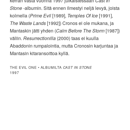
kerran vasta vuonna 1997 julkaistessaan
Cast In
Stone
-albumin. Sitä ennen ilmestyi neljä levyä, joista
kolmella (
Prime Evil
[1989],
Temples Of Ice
[1991],
The Waste Lands
[1992]) Cronos ei ole mukana, ja
Mantaskin jätti yhden (
Calm Before The Storm
[1987])
väliin.
Resurrectionilla
(2000) taas ei kuulla
Abaddonin rumpalointia, mutta Cronosin karjuntaa ja
Mantasin kitaransoittoa kyllä.
THE EVIL ONE • ALBUMILTA
CAST IN STONE
1997