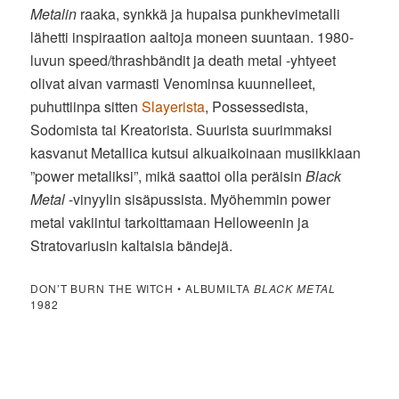
Metalin
raaka, synkkä ja hupaisa punkhevimetalli
lähetti inspiraation aaltoja moneen suuntaan. 1980-
luvun speed/thrashbändit ja death metal -yhtyeet
olivat aivan varmasti Venominsa kuunnelleet,
puhuttiinpa sitten
Slayerista
, Possessedista,
Sodomista tai Kreatorista. Suurista suurimmaksi
kasvanut Metallica kutsui alkuaikoinaan musiikkiaan
”power metaliksi”, mikä saattoi olla peräisin
Black
Metal
-vinyylin sisäpussista. Myöhemmin power
metal vakiintui tarkoittamaan Helloweenin ja
Stratovariusin kaltaisia bändejä.
DON’T BURN THE WITCH • ALBUMILTA
BLACK METAL
1982