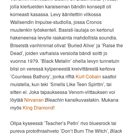
jolla kiertueiden karaiseman bändin konsepti oli
komeasti kasassa. Levy äänitettiin viikossa
Wallsendin Impulse-studiolla, jossa Cronos
muutenkin työskenteli. Basisti-laulaja on kertonut
hakeneensa levylle raskainta mahdollista soundia.
Biiseistä vanhimmat olivat ’Buried Alive’ ja ’Raise the
Dead’, joiden varhaisia versioita bändi soitti jo
vuonna 1979. ’Black Metalin’ ohella levyn tunnetuin
biisi on veressä kylpeneestä kreivittärestä kertova
’Countess Bathory’, jonka riffiä
Kurt Cobain
saattoi
muistella, kun teki ’Smells Like Teen Spiritin’, tai
sitten ei. Joka tapauksessa Venom-viittauksen voi
löytää
Nirvanan
Bleachin
kansikuvastakin. Mukana
myös
King Diamond
!
Olipa kyseessä ’Teacher’s Petin’ rivo bluesrock tai
pureva protothrashveto ’Don’t Burn The Witch’,
Black