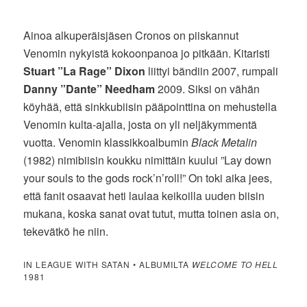
Ainoa alkuperäisjäsen Cronos on piiskannut
Venomin nykyistä kokoonpanoa jo pitkään. Kitaristi
Stuart ”La Rage” Dixon
liittyi bändiin 2007, rumpali
Danny ”Dante” Needham
2009. Siksi on vähän
köyhää, että sinkkubiisin pääpointtina on mehustella
Venomin kulta-ajalla, josta on yli neljäkymmentä
vuotta. Venomin klassikkoalbumin
Black Metalin
(1982) nimibiisin koukku nimittäin kuului ”Lay down
your souls to the gods rock’n’roll!” On toki aika jees,
että fanit osaavat heti laulaa keikoilla uuden biisin
mukana, koska sanat ovat tutut, mutta toinen asia on,
tekevätkö he niin.
IN LEAGUE WITH SATAN • ALBUMILTA
WELCOME TO HELL
1981