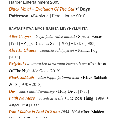
Harper Entertainment 2003
Black Metal – Evolution Of The Cult
Dayal
Patterson
, 484 sivua | Feral House 2013
SAATAT PITÄÄ MYÖS NÄISTÄ LEVYHYLLYISTÄ
Alice Cooper
– levyt, jotka Alice unohti •
Special Forces
[1981]
•
Zipper Catches Skin
[1982]
•
DaDa
[1983]
Alice In Chains
– sumusta selviytyneet •
Rainier Fog
[2018]
Belzebubs
– vapauden ja vastuun kiirastulessa •
Pantheon
Of The Nightside Gods
[2019]
Black Sabbath
– alun loppu ja lopun alku •
Black Sabbath
&
13
[1970
•
2013]
Dio
– suuri ääni itsenäistyy •
Holy Diver
[1983]
Faith No More
– sääntöjä ei ole •
The Real Thing
[1989]
•
Angel Dust
[1992]
Iron Maiden ja Paul Di’Anno
1958–2024
•
Iron Maiden