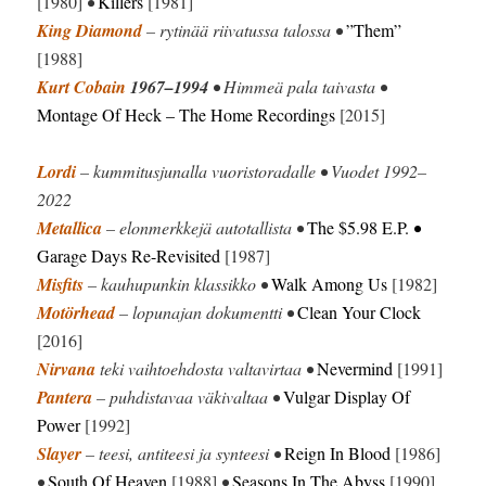
[1980]
•
Killers
[1981]
King Diamond
– rytinää riivatussa talossa •
”Them”
[1988]
Kurt Cobain
1967–1994
• Himmeä pala taivasta •
Montage Of Heck
– The Home Recordings
[2015]
Lordi
– kummitusjunalla vuoristoradalle • Vuodet 1992–
2022
Metallica
– elonmerkkejä autotallista •
The $5.98 E.P.
•
Garage Days Re-Revisited
[1987]
Misfits
– kauhupunkin klassikko •
Walk Among Us
[1982]
Motörhead
– lopunajan dokumentti •
Clean Your Clock
[2016]
Nirvana
teki vaihtoehdosta valtavirtaa •
Nevermind
[1991]
Pantera
– puhdistavaa väkivaltaa •
Vulgar Display Of
Power
[1992]
Slayer
– teesi, antiteesi ja synteesi •
Reign In Blood
[1986]
•
South Of Heaven
[1988]
•
Seasons In The Abyss
[1990]