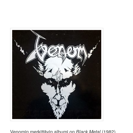
Venomin merkittävin albumi on
Black Metal
(1982).