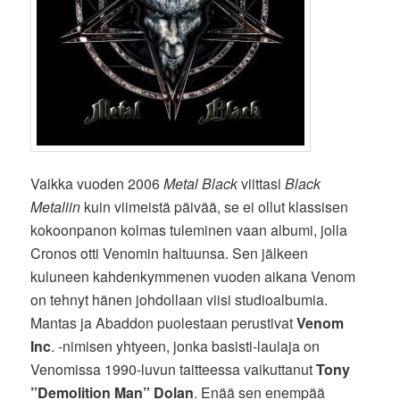
Vaikka vuoden 2006
Metal Black
viittasi
Black
Metaliin
kuin viimeistä päivää, se ei ollut klassisen
kokoonpanon kolmas tuleminen vaan albumi, jolla
Cronos otti Venomin haltuunsa. Sen jälkeen
kuluneen kahdenkymmenen vuoden aikana Venom
on tehnyt hänen johdollaan viisi studioalbumia.
Mantas ja Abaddon puolestaan perustivat
Venom
Inc
. -nimisen yhtyeen, jonka basisti-laulaja on
Venomissa 1990-luvun taitteessa vaikuttanut
Tony
”Demolition Man” Dolan
. Enää sen enempää