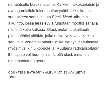
norjalaiselle black metalille. Kaikkein alkukantaisin ja
avantgardistisin toisen aallon ysäribläkkis kuulosti
suunnilleen samalta kuin
Black Metal
-albumin
alkuintro, jossa teräslevyjä ruhjotaan moottorisahalla
niin että ketju katkeaa. Black metal -alakulttuurin
piiriin päättyi niitäkin, jotka ottivat vakavasti kaiken
sen, mitä Venom ei ottanut, mikä synnytti ääri-ilmiöitä
myös musiikin ulkopuolella. Muutama radikalisoitunut
ihmispolo vei huomion siltä, että black metal on
monimuotoinen genre.
COUNTESS BATHORY • ALBUMILTA
BLACK METAL
1982