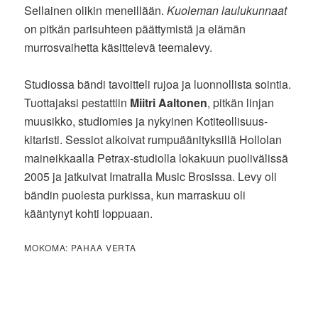
Sellainen olikin meneillään.
Kuoleman laulukunnaat
on pitkän parisuhteen päättymistä ja elämän
murrosvaihetta käsittelevä teemalevy.
Studiossa bändi tavoitteli rujoa ja luonnollista sointia.
Tuottajaksi pestattiin
Miitri Aaltonen
, pitkän linjan
muusikko, studiomies ja nykyinen Kotiteollisuus-
kitaristi. Sessiot alkoivat rumpuäänityksillä Hollolan
maineikkaalla Petrax-studiolla lokakuun puolivälissä
2005 ja jatkuivat Imatralla Music Brosissa. Levy oli
bändin puolesta purkissa, kun marraskuu oli
kääntynyt kohti loppuaan.
MOKOMA: PAHAA VERTA