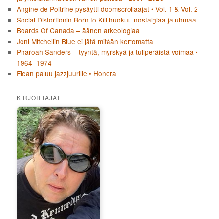
Angine de Poitrine pysäytti doomscrollaajat • Vol. 1 & Vol. 2
Social Distortionin Born to Kill huokuu nostalgiaa ja uhmaa
Boards Of Canada – äänen arkeologiaa
Joni Mitchellin Blue ei jätä mitään kertomatta
Pharoah Sanders – tyyntä, myrskyä ja tuliperäistä voimaa •
1964–1974
Flean paluu jazzjuurille • Honora
KIRJOITTAJAT