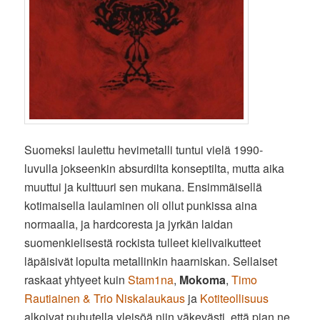
Suomeksi laulettu hevimetalli tuntui vielä 1990-
luvulla jokseenkin absurdilta konseptilta, mutta aika
muuttui ja kulttuuri sen mukana. Ensimmäisellä
kotimaisella laulaminen oli ollut punkissa aina
normaalia, ja hardcoresta ja jyrkän laidan
suomenkielisestä rockista tulleet kielivaikutteet
läpäisivät lopulta metallinkin haarniskan. Sellaiset
raskaat yhtyeet kuin
Stam1na
,
Mokoma
,
Timo
Rautiainen & Trio Niskalaukaus
ja
Kotiteollisuus
alkoivat puhutella yleisöä niin väkevästi, että pian ne