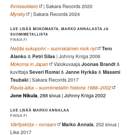
Ihmissokkelo
| Sakara Records 2020
Myrsky
| Sakara Records 2024
LUE LISÄÄ MOKOMASTA, MARKO ANNALASTA JA
SUOMIMETALLISTA
FINNA.FI
Neljäs sukupolvi – suomalainen rock nyt
Tero
Alanko
&
Petri Silas
| Johnny Kniga 2006
Mokoma in Japan
Valokuvaaja
Joonas Brandt
&
kuvittaja
Severi Romsi
&
Janne Hyrkäs
&
Masami
Tsubaki
| Sakara Records 2017
Rauta-aika – suomimetallin historia 1988–2002
Jone Nikula
, 288 sivua | Johnny Kniga 2002
LUE LISÄÄ MARKO ANNALAA
FINNA.FI
Värityskirja – romaani
Marko Annala
, 202 sivua |
Like 2017