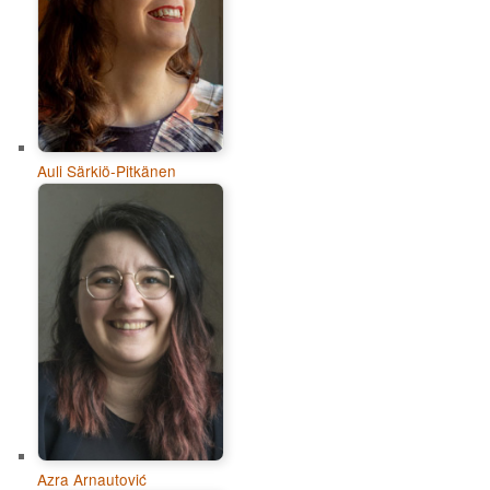
Auli Särkiö-Pitkänen
Azra Arnautović