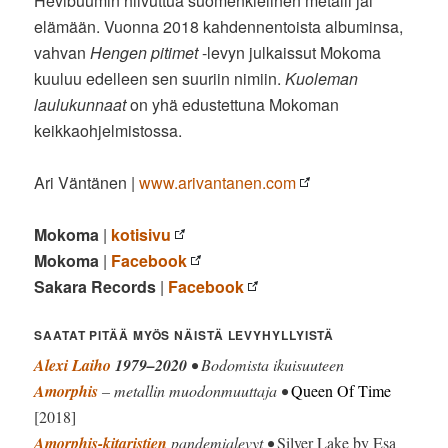
Hevibuumin hiivuttua suomenkielinen metalli jäi
elämään. Vuonna 2018 kahdennentoista albuminsa,
vahvan
Hengen pitimet
-levyn julkaissut Mokoma
kuuluu edelleen sen suuriin nimiin.
Kuoleman
laulukunnaat
on yhä edustettuna Mokoman
keikkaohjelmistossa.
Ari Väntänen |
www.arivantanen.com
Mokoma
|
kotisivu
Mokoma
|
Facebook
Sakara Records
|
Facebook
SAATAT PITÄÄ MYÖS NÄISTÄ LEVYHYLLYISTÄ
Alexi Laiho
1979–2020
• Bodomista ikuisuuteen
Amorphis
– metallin muodonmuuttaja •
Queen Of Time
[2018]
Amorphis-kitaristien
pandemialevyt •
Silver Lake by Esa