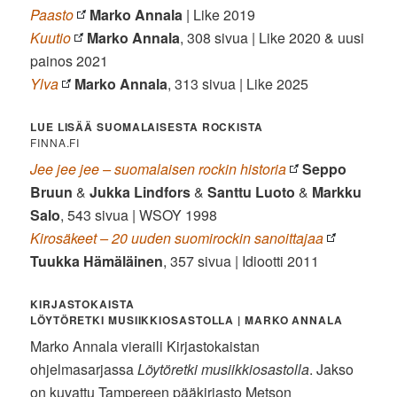
Paasto
Marko Annala
| Like 2019
Kuutio
Marko Annala
, 308 sivua | Like 2020 & uusi
painos 2021
Ylva
Marko Annala
, 313 sivua | Like 2025
LUE LISÄÄ SUOMALAISESTA ROCKISTA
FINNA.FI
Jee jee jee – suomalaisen rockin historia
Seppo
Bruun
&
Jukka Lindfors
&
Santtu Luoto
&
Markku
Salo
, 543 sivua | WSOY 1998
Kirosäkeet – 20 uuden suomirockin sanoittajaa
Tuukka Hämäläinen
, 357 sivua | Idiootti 2011
KIRJASTOKAISTA
LÖYTÖRETKI MUSIIKKIOSASTOLLA | MARKO ANNALA
Marko Annala vieraili Kirjastokaistan
ohjelmasarjassa
Löytöretki musiikkiosastolla
. Jakso
on kuvattu Tampereen pääkirjasto Metson