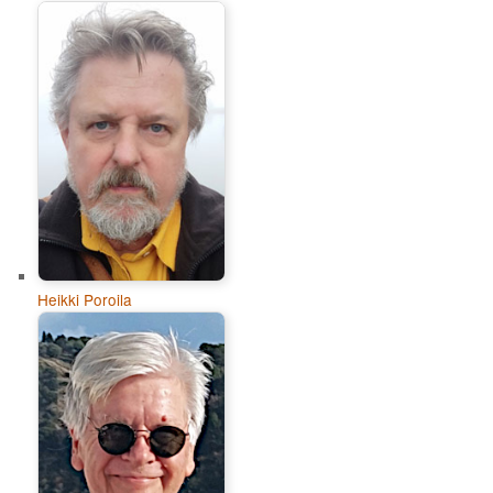
Heikki Poroila