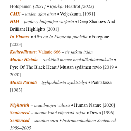
Holopainen
[2021] • Bjørkø:
Heartrot
[2023]
CMX
– uuden ajan airut •
Veljeskunta
[1991]
HIM
– poplevy huippujen varjosta •
Deep Shadows And
Brilliant Highlights
[2001]
In Flames
• Aika on In Flamesin puolella •
Foregone
[2023]
Kotiteollisuus
:
Valtatie 666
– tie jatkuu itään
Marko Hietala
– rocktähti menee henkilökohtaisuuksiin •
/
Pyre Of The Black Heart
Mustan sydämen rovio
[2019
•
2020]
Musta Paraati
– tyylipuhdasta synkistelyä •
Peilitalossa
[1983]
Nightwish
– maailmojen välissä •
Human Nature
[2020]
Sentenced
– suunta kohti viimeistä rajaa •
Down
[1996]
Sentenced
– sanaton suru • Instrumentaalinen Sentenced
1989–2005