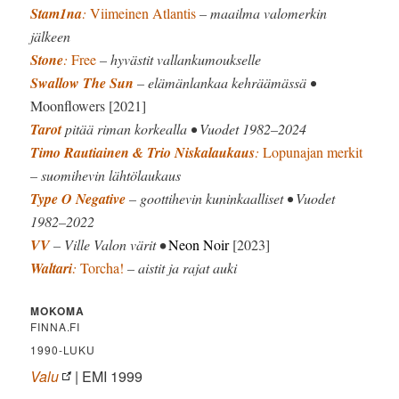
Stam1na
:
Viimeinen Atlantis
– maailma valomerkin
jälkeen
Stone
:
Free
– hyvästit vallankumoukselle
Swallow The Sun
– elämänlankaa kehräämässä •
Moonflowers [2021]
Tarot
pitää riman korkealla • Vuodet 1982–2024
Timo Rautiainen & Trio Niskalaukaus
:
Lopunajan merkit
– suomihevin lähtölaukaus
Type O Negative
– goottihevin kuninkaalliset • Vuodet
1982–2022
VV
– Ville Valon värit
•
Neon Noir
[2023]
Waltari
:
Torcha!
– aistit ja rajat auki
MOKOMA
FINNA.FI
1990-LUKU
Valu
| EMI 1999