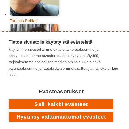
Tuomas Pelttari
Tietoa sivustolla käytetyistä evästeistä
Käytämme sivustollamme evästeitä kerätäksemme ja
analysoidaksemme sivuston suorituskykyä ja käyttöä,
tarjotaksemme sosiaalisen median ominaisuuksia sekä
parantaaksemme ja räätälöidäksemme sisältöä ja mainoksia.
Lue
lisää
Evästeasetukset
Veikko Rajanen
Salli kaikki evästeet
AVAINSANAT
Hyväksy välttämättömät evästeet
1980-luku
1970-luku
1960-luku
1973
1988