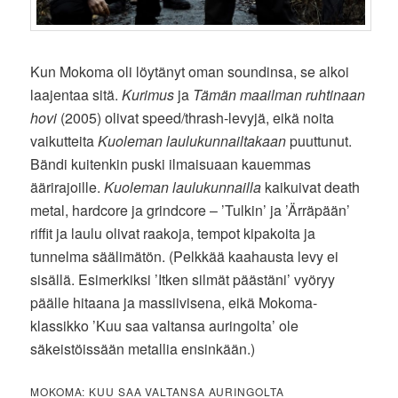
Kun Mokoma oli löytänyt oman soundinsa, se alkoi
laajentaa sitä.
Kurimus
ja
Tämän maailman ruhtinaan
hovi
(2005) olivat speed/thrash-levyjä, eikä noita
vaikutteita
Kuoleman laulukunnailtakaan
puuttunut.
Bändi kuitenkin puski ilmaisuaan kauemmas
äärirajoille.
Kuoleman laulukunnailla
kaikuivat death
metal, hardcore ja grindcore – ’Tulkin’ ja ’Ärräpään’
riffit ja laulu olivat raakoja, tempot kipakoita ja
tunnelma säälimätön. (Pelkkää kaahausta levy ei
sisällä. Esimerkiksi ’Itken silmät päästäni’ vyöryy
päälle hitaana ja massiivisena, eikä Mokoma-
klassikko ’Kuu saa valtansa auringolta’ ole
säkeistöissään metallia ensinkään.)
MOKOMA: KUU SAA VALTANSA AURINGOLTA