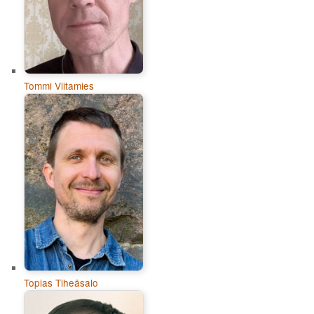
Tommi Viitamies
Topias Tiheäsalo