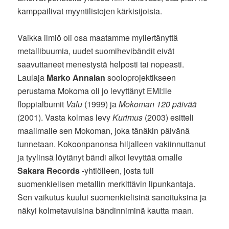
kamppailivat myyntilistojen kärkisijoista.
Vaikka ilmiö oli osa maatamme myllertänyttä
metallibuumia, uudet suomihevibändit eivät
saavuttaneet menestystä helposti tai nopeasti.
Laulaja
Marko Annalan
sooloprojektikseen
perustama Mokoma oli jo levyttänyt EMI:lle
floppialbumit
Valu
(1999) ja
Mokoman 120 päivää
(2001). Vasta kolmas levy
Kurimus
(2003) esitteli
maailmalle sen Mokoman, joka tänäkin päivänä
tunnetaan. Kokoonpanonsa hiljalleen vakiinnuttanut
ja tyylinsä löytänyt bändi alkoi levyttää omalle
Sakara Records
-yhtiölleen, josta tuli
suomenkielisen metallin merkittävin lipunkantaja.
Sen vaikutus kuului suomenkielisinä sanoituksina ja
näkyi kolmetavuisina bändinniminä kautta maan.