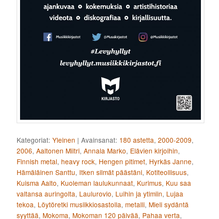
Kategoriat:
Yleinen
|
Avainsanat:
180 astetta
,
2000-2009
,
2006
,
Aaltonen Miitri
,
Annala Marko
,
Elävien kirjoihin
,
Finnish metal
,
heavy rock
,
Hengen pitimet
,
Hyrkäs Janne
,
Hämäläinen Santtu
,
Itken silmät päästäni
,
Kotiteollisuus
,
Kuisma Aalto
,
Kuoleman laulukunnaat
,
Kurimus
,
Kuu saa
valtansa auringolta
,
Laulurovio
,
Luihin ja ytimiin
,
Lujaa
tekoa
,
Löytöretki musiikkiosastolla
,
metalli
,
Mieli sydäntä
syyttää
,
Mokoma
,
Mokoman 120 päivää
,
Pahaa verta
,