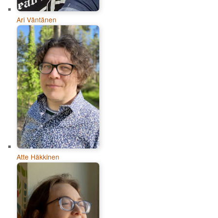
Ari Väntänen
Atte Häkkinen