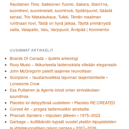
Rautiainen Timo
,
Saikkonen Tuomo
,
Sakara
,
Stam1na
,
suomihevi
,
suomimetalli
,
suomirock
,
Sydänjuuret
,
Säästä
sanasi
,
Trio Niskalaukaus
,
Tulkki
,
Tämän maailman
ruhtinaan hovi
,
Tästä on hyvä jatkaa
,
Täyttä ymmärrystä
vailla
,
Valapatto
,
Valu
,
Varjopuoli
,
Ärräpää
|
Kommentoi
UUSIMMAT ARTIKKELIT
Boards Of Canada – ljudets arkeologi
Roxy Music – ilkikurisesta taiderockista viileään eleganssiin
John McGregorin paletti laajenee reunoiltaan
Scorpions – taustamusiikkia tajunnan laajentamiselle •
Lonesome Crow
Esa Pulliainen ja Agents loivat oman sinivalkoisen
soundinsa
Placebo loi debyyttinsä uudelleen • Placebo RE:CREATED
Curved Air – progea taidemusiikin aineksilla
Pharoah Sanders • Impulsen jälkeen • 1975–2022
Garbage – kulttibändin kypsät vuodet yksilön kipupisteiden
ja yhteiskunnallisen raivon parissa • 2007–2026