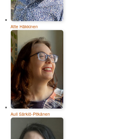
Atte Häkkinen
Auli Särkiö-Pitkänen