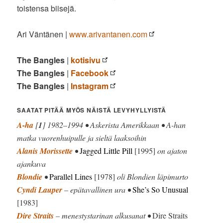
toistensa biisejä.
Ari Väntänen |
www.arivantanen.com
The Bangles
|
kotisivu
The Bangles
|
Facebook
The Bangles
|
Instagram
SAATAT PITÄÄ MYÖS NÄISTÄ LEVYHYLLYISTÄ
A-ha
[
1
] 1982–1994 • Askerista Amerikkaan • A-han
matka vuorenhuipulle ja sieltä laaksoihin
Alanis Morissette
•
Jagged Little Pill
[1995]
on ajaton
ajankuva
Blondie
•
Parallel Lines
[1978]
oli Blondien läpimurto
Cyndi Lauper
– epätavallinen ura •
She’s So Unusual
[1983]
Dire Straits
– menestystarinan alkusanat •
Dire Straits