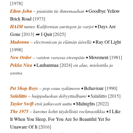
[1978]
Elton John
– pianistin tie ihmemaahan •
Goodbye Yellow
Brick Road
[1973]
HAIM
tuntee Kalifornian auringon ja varjot •
Days Are
Gone
[2013]
➡️
I Quit
[2025]
Madonna
– electronican ja elämän äärellä •
Ray Of Light
[1998]
New Order
– vaiston varassa eteenpäin •
Movement
[1981]
Pekka Nisu
•
Lauhanmaa
[2024]
on alue, mielentila ja
asema
Pet Shop Boys
– pop osuu sydämeen •
Behaviour
[1990]
Salaliitto
– huippuluokan debyyttialbumi •
Salaliitto [2015]
Taylor Swift
etsii jatkuvasti uutta •
Midnights
[2022]
The 1975
– kurotus kohti täydellistä rockmusiikkia •
I Like
It When You Sleep, For You Are So Beautiful Yet So
Unaware Of It
[2016]