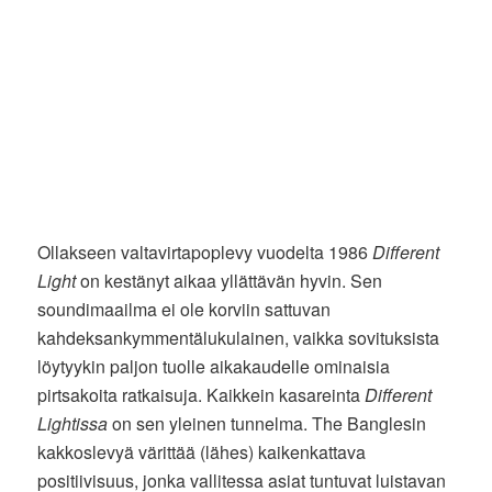
Ollakseen valtavirtapoplevy vuodelta 1986
Different
Light
on kestänyt aikaa yllättävän hyvin. Sen
soundimaailma ei ole korviin sattuvan
kahdeksankymmentälukulainen, vaikka sovituksista
löytyykin paljon tuolle aikakaudelle ominaisia
pirtsakoita ratkaisuja. Kaikkein kasareinta
Different
Lightissa
on sen yleinen tunnelma. The Banglesin
kakkoslevyä värittää (lähes) kaikenkattava
positiivisuus, jonka vallitessa asiat tuntuvat luistavan