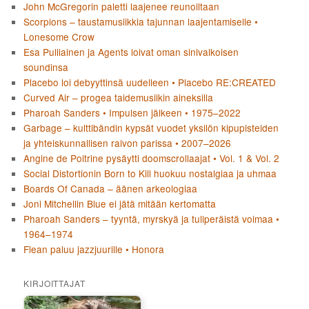
John McGregorin paletti laajenee reunoiltaan
Scorpions – taustamusiikkia tajunnan laajentamiselle •
Lonesome Crow
Esa Pulliainen ja Agents loivat oman sinivalkoisen
soundinsa
Placebo loi debyyttinsä uudelleen • Placebo RE:CREATED
Curved Air – progea taidemusiikin aineksilla
Pharoah Sanders • Impulsen jälkeen • 1975–2022
Garbage – kulttibändin kypsät vuodet yksilön kipupisteiden
ja yhteiskunnallisen raivon parissa • 2007–2026
Angine de Poitrine pysäytti doomscrollaajat • Vol. 1 & Vol. 2
Social Distortionin Born to Kill huokuu nostalgiaa ja uhmaa
Boards Of Canada – äänen arkeologiaa
Joni Mitchellin Blue ei jätä mitään kertomatta
Pharoah Sanders – tyyntä, myrskyä ja tuliperäistä voimaa •
1964–1974
Flean paluu jazzjuurille • Honora
KIRJOITTAJAT