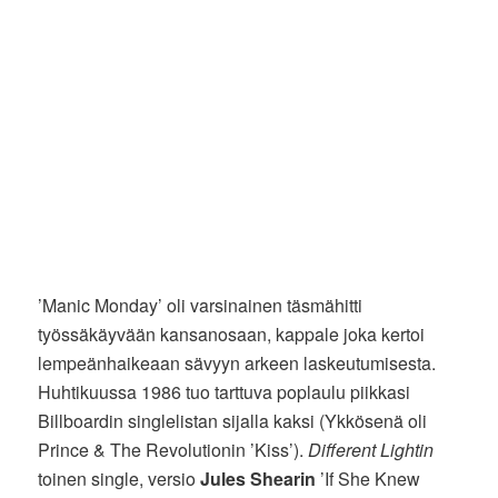
’Manic Monday’ oli varsinainen täsmähitti
työssäkäyvään kansanosaan, kappale joka kertoi
lempeänhaikeaan sävyyn arkeen laskeutumisesta.
Huhtikuussa 1986 tuo tarttuva poplaulu piikkasi
Billboardin singlelistan sijalla kaksi (Ykkösenä oli
Prince & The Revolutionin ’Kiss’).
Different Lightin
toinen single, versio
Jules Shearin
’If She Knew