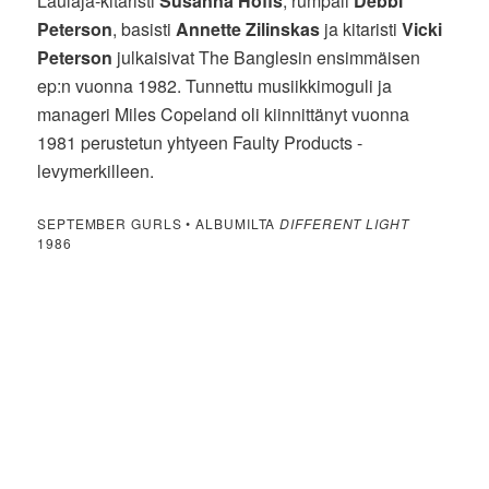
Laulaja-kitaristi
Susanna Hoffs
, rumpali
Debbi
Peterson
, basisti
Annette Zilinskas
ja kitaristi
Vicki
Peterson
julkaisivat The Banglesin ensimmäisen
ep:n vuonna 1982. Tunnettu musiikkimoguli ja
manageri Miles Copeland oli kiinnittänyt vuonna
1981 perustetun yhtyeen Faulty Products -
levymerkilleen.
SEPTEMBER GURLS • ALBUMILTA
DIFFERENT LIGHT
1986