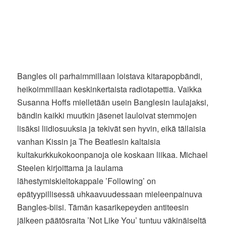
Bangles oli parhaimmillaan loistava kitarapopbändi,
heikoimmillaan keskinkertaista radiotapettia. Vaikka
Susanna Hoffs mielletään usein Banglesin laulajaksi,
bändin kaikki muutkin jäsenet lauloivat stemmojen
lisäksi liidiosuuksia ja tekivät sen hyvin, eikä tällaisia
vanhan Kissin ja The Beatlesin kaltaisia
kultakurkkukokoonpanoja ole koskaan liikaa. Michael
Steelen kirjoittama ja laulama
lähestymiskieltokappale ’Following’ on
epätyypillisessä uhkaavuudessaan mieleenpainuva
Bangles-biisi. Tämän kasarikepeyden antiteesin
jälkeen päätösraita ’Not Like You’ tuntuu väkinäiseltä