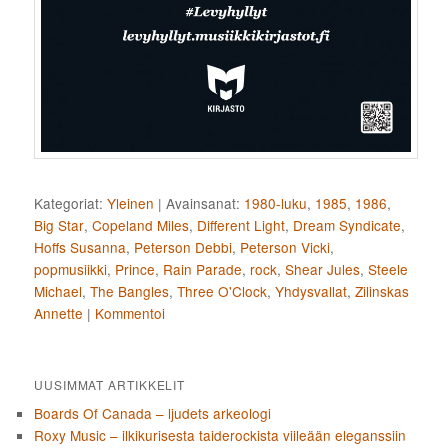
Kategoriat:
Yleinen
|
Avainsanat:
1980-luku
,
1985
,
1986
,
Big Star
,
Copeland Miles
,
Different Light
,
Dream Syndicate
,
Hoffs Susanna
,
Peterson Debbi
,
Peterson Vicki
,
popmusiikki
,
Prince
,
Rain Parade
,
rock
,
Shear Jules
,
Steele
Michael
,
The Bangles
,
Three O'Clock
,
Yhdysvallat
,
Zilinskas
Annette
|
Kommentoi
UUSIMMAT ARTIKKELIT
Boards Of Canada – ljudets arkeologi
Roxy Music – ilkikurisesta taiderockista viileään eleganssiin