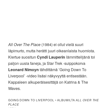
All Over The Place
(1984) ei ollut vielä suuri
läpimurto, mutta herätti juuri oikeanlaista huomiota.
Kiertue suositun
Cyndi Lauperin
lämmittelijänä toi
paljon uusia faneja, ja Star Trek -suippokorva
Leonard Nimoyn
tähdittämä ’Going Down To
Liverpool’ -video lisäsi näkyvyyttä entisestään.
Kappaleen alkuperäisesittäjä on Katrina & The
Waves.
GOING DOWN TO LIVERPOOL • ALBUMILTA
ALL OVER THE
PLACE