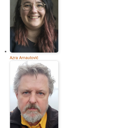
Azra Arnautović