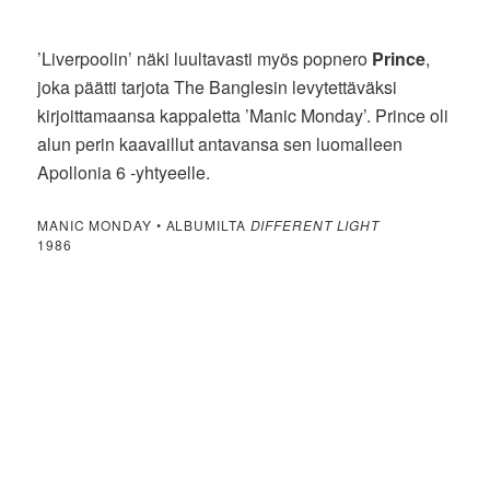
’Liverpoolin’ näki luultavasti myös popnero
Prince
,
joka päätti tarjota The Banglesin levytettäväksi
kirjoittamaansa kappaletta ’Manic Monday’. Prince oli
alun perin kaavaillut antavansa sen luomalleen
Apollonia 6 -yhtyeelle.
MANIC MONDAY • ALBUMILTA
DIFFERENT LIGHT
1986