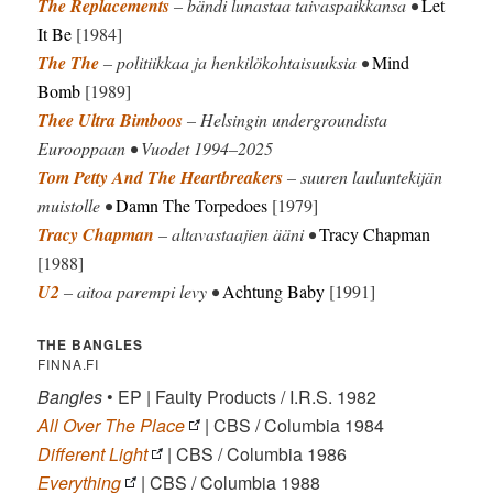
The Replacements
– bändi lunastaa taivaspaikkansa •
Let
It Be
[1984]
The The
– politiikkaa ja henkilökohtaisuuksia •
Mind
Bomb
[1989]
Thee Ultra Bimboos
– Helsingin undergroundista
Eurooppaan • Vuodet 1994–2025
Tom Petty And The Heartbreakers
– suuren lauluntekijän
muistolle •
Damn The Torpedoes
[1979]
Tracy Chapman
– altavastaajien ääni •
Tracy Chapman
[1988]
U2
– aitoa parempi levy •
Achtung Baby
[1991]
THE BANGLES
FINNA.FI
Bangles
• EP | Faulty Products / I.R.S. 1982
All Over The Place
| CBS / Columbia 1984
Different Light
| CBS / Columbia 1986
Everything
| CBS / Columbia 1988