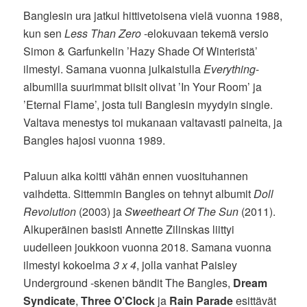
Banglesin ura jatkui hittivetoisena vielä vuonna 1988,
kun sen
Less Than Zero
-elokuvaan tekemä versio
Simon & Garfunkelin ’Hazy Shade Of Winteristä’
ilmestyi. Samana vuonna julkaistulla
Everything
-
albumilla suurimmat biisit olivat ’In Your Room’ ja
’Eternal Flame’, josta tuli Banglesin myydyin single.
Valtava menestys toi mukanaan valtavasti paineita, ja
Bangles hajosi vuonna 1989.
Paluun aika koitti vähän ennen vuosituhannen
vaihdetta. Sittemmin Bangles on tehnyt albumit
Doll
Revolution
(2003) ja
Sweetheart Of The Sun
(2011).
Alkuperäinen basisti Annette Zilinskas liittyi
uudelleen joukkoon vuonna 2018. Samana vuonna
ilmestyi kokoelma
3 x 4
, jolla vanhat Paisley
Underground -skenen bändit The Bangles,
Dream
Syndicate
,
Three O’Clock
ja
Rain Parade
esittävät