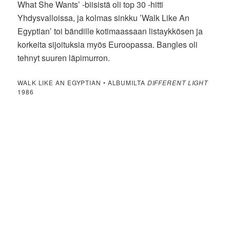
What She Wants’ -biisistä oli top 30 -hitti
Yhdysvalloissa, ja kolmas sinkku ’Walk Like An
Egyptian’ toi bändille kotimaassaan listaykkösen ja
korkeita sijoituksia myös Euroopassa. Bangles oli
tehnyt suuren läpimurron.
WALK LIKE AN EGYPTIAN • ALBUMILTA
DIFFERENT LIGHT
1986