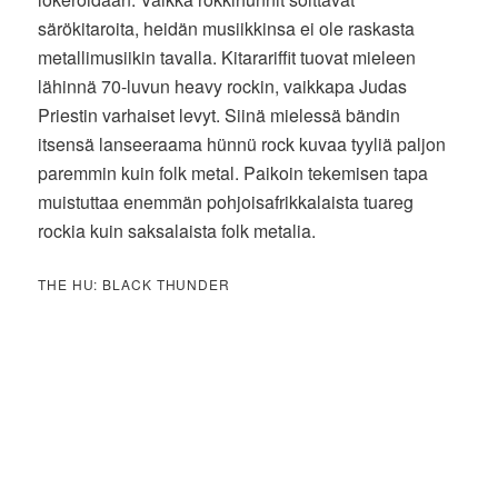
särökitaroita, heidän musiikkinsa ei ole raskasta
metallimusiikin tavalla. Kitarariffit tuovat mieleen
lähinnä 70-luvun heavy rockin, vaikkapa Judas
Priestin varhaiset levyt. Siinä mielessä bändin
itsensä lanseeraama hünnü rock kuvaa tyyliä paljon
paremmin kuin folk metal. Paikoin tekemisen tapa
muistuttaa enemmän pohjoisafrikkalaista tuareg
rockia kuin saksalaista folk metalia.
THE HU: BLACK THUNDER