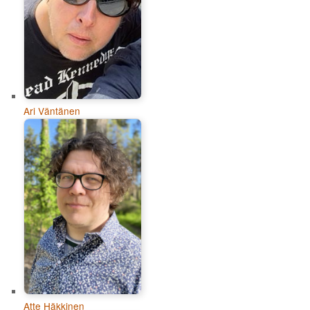
Ari Väntänen
Atte Häkkinen