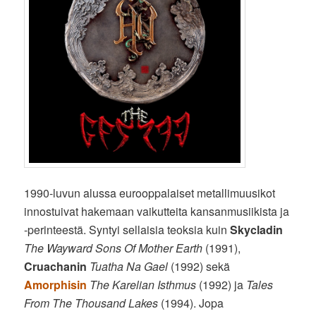
1990-luvun alussa eurooppalaiset metallimuusikot
innostuivat hakemaan vaikutteita kansanmusiikista ja
-perinteestä. Syntyi sellaisia teoksia kuin
Skycladin
The Wayward Sons Of Mother Earth
(1991),
Cruachanin
Tuatha Na Gael
(1992) sekä
Amorphisin
The Karelian Isthmus
(1992) ja
Tales
From The Thousand Lakes
(1994). Jopa