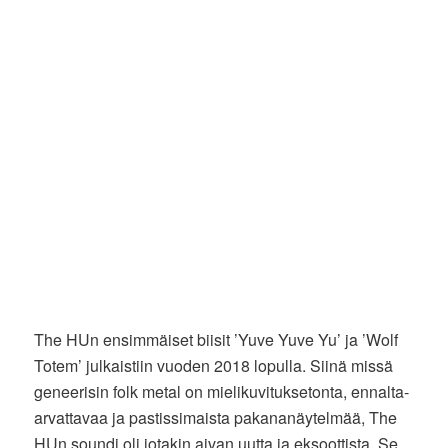
The HUn ensimmäiset biisit ’Yuve Yuve Yu’ ja ’Wolf
Totem’ julkaistiin vuoden 2018 lopulla. Siinä missä
geneerisin folk metal on mielikuvituksetonta, ennalta-
arvattavaa ja pastissimaista pakananäytelmää, The
HUn soundi oli jotakin aivan uutta ja eksoottista. Se