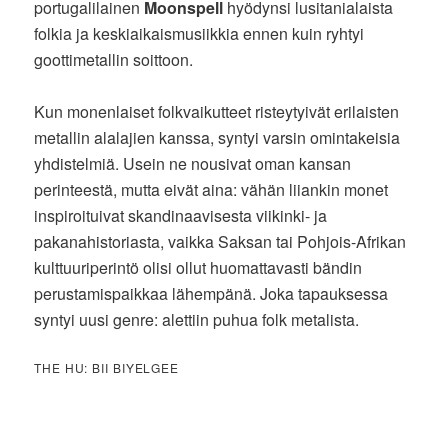
portugalilainen
Moonspell
hyödynsi lusitanialaista
folkia ja keskiaikaismusiikkia ennen kuin ryhtyi
goottimetallin soittoon.
Kun monenlaiset folkvaikutteet risteytyivät erilaisten
metallin alalajien kanssa, syntyi varsin omintakeisia
yhdistelmiä. Usein ne nousivat oman kansan
perinteestä, mutta eivät aina: vähän liiankin monet
inspiroituivat skandinaavisesta viikinki- ja
pakanahistoriasta, vaikka Saksan tai Pohjois-Afrikan
kulttuuriperintö olisi ollut huomattavasti bändin
perustamispaikkaa lähempänä. Joka tapauksessa
syntyi uusi genre: alettiin puhua folk metalista.
THE HU: BII BIYELGEE