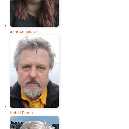
Azra Arnautović
Heikki Poroila