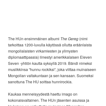
The HUn ensimmäinen albumi
The Gereg
(nimi
tarkoittaa 1200-luvulla käytössä ollutta eräänlaista
mongolialaisten virkamiesten ja ylimysten
diplomaattipassia) ilmestyi amerikkalaisen Eleven
Seven -yhtiön kautta syksyllä 2019. Bändi nimeksi
musiikkinsa ”hunnu rockiksi”, joka viittaa muinaiseen
Mongolian valtakuntaan ja sen kansaan. Suomeksi
sanottuna The HU soittaa hunnirockia.
Kaukaa menneisyydestä haettu imago on
kokonaisvaltainen. The HUn jäsenten asuissa ja