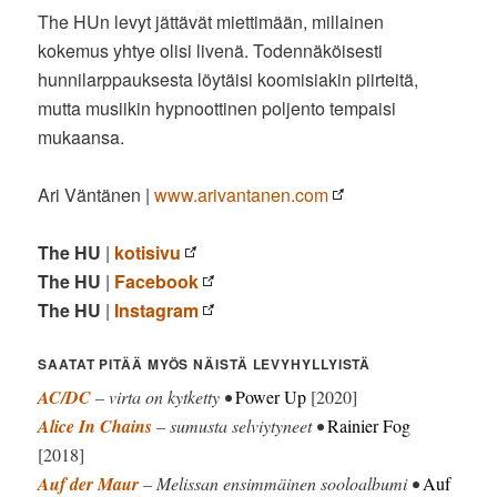
The HUn levyt jättävät miettimään, millainen
kokemus yhtye olisi livenä. Todennäköisesti
hunnilarppauksesta löytäisi koomisiakin piirteitä,
mutta musiikin hypnoottinen poljento tempaisi
mukaansa.
Ari Väntänen |
www.arivantanen.com
The HU
|
kotisivu
The HU
|
Facebook
The HU
|
Instagram
SAATAT PITÄÄ MYÖS NÄISTÄ LEVYHYLLYISTÄ
AC/DC
– virta on kytketty •
Power Up
[2020]
Alice In Chains
– sumusta selviytyneet •
Rainier Fog
[2018]
Auf der Maur
– Melissan ensimmäinen sooloalbumi •
Auf