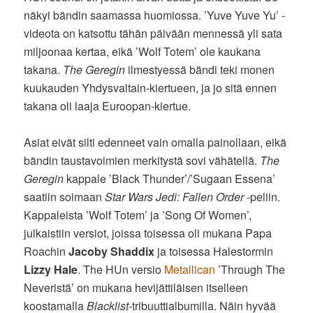
näkyi bändin saamassa huomiossa. ’Yuve Yuve Yu’ -
videota on katsottu tähän päivään mennessä yli sata
miljoonaa kertaa, eikä ’Wolf Totem’ ole kaukana
takana.
The Geregin
ilmestyessä bändi teki monen
kuukauden Yhdysvaltain-kiertueen, ja jo sitä ennen
takana oli laaja Euroopan-kiertue.
Asiat eivät silti edenneet vain omalla painollaan, eikä
bändin taustavoimien merkitystä sovi vähätellä.
The
Geregin
kappale ’Black Thunder’/’Sugaan Essena’
saatiin soimaan
Star Wars Jedi: Fallen Order
-peliin.
Kappaleista ’Wolf Totem’ ja ’Song Of Women’,
julkaistiin versiot, joissa toisessa oli mukana Papa
Roachin
Jacoby Shaddix
ja toisessa Halestormin
Lizzy Hale
. The HUn versio
Metallican
’Through The
Neveristä’ on mukana hevijättiläisen itselleen
koostamalla
Blacklist
-tribuuttialbumilla. Näin hyvää