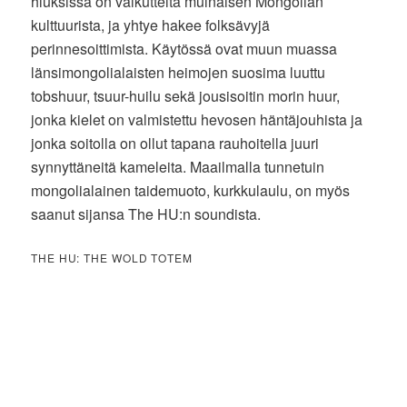
hiuksissa on vaikutteita muinaisen Mongolian
kulttuurista, ja yhtye hakee folksävyjä
perinnesoittimista. Käytössä ovat muun muassa
länsimongolialaisten heimojen suosima luuttu
tobshuur, tsuur-huilu sekä jousisoitin morin huur,
jonka kielet on valmistettu hevosen häntäjouhista ja
jonka soitolla on ollut tapana rauhoitella juuri
synnyttäneitä kameleita. Maailmalla tunnetuin
mongolialainen taidemuoto, kurkkulaulu, on myös
saanut sijansa The HU:n soundista.
THE HU: THE WOLD TOTEM