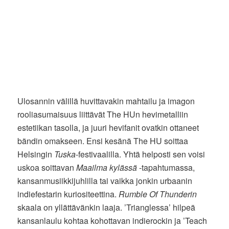
Ulosannin välillä huvittavakin mahtailu ja imagon
rooliasumaisuus liittävät The HUn hevimetalliin
estetiikan tasolla, ja juuri hevifanit ovatkin ottaneet
bändin omakseen. Ensi kesänä The HU soittaa
Helsingin
Tuska
-festivaalilla. Yhtä helposti sen voisi
uskoa soittavan
Maailma kylässä
-tapahtumassa,
kansanmusiikkijuhlilla tai vaikka jonkin urbaanin
indiefestarin kuriositeettina.
Rumble Of Thunderin
skaala on yllättävänkin laaja. ’Trianglessa’ hilpeä
kansanlaulu kohtaa kohottavan indierockin ja ’Teach