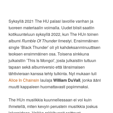
Syksyllä 2021 The HU palasi lavoille vanhan ja
tuoreen materiaalin voimalla. Uudet biisit saatiin
kotikuunteluun syksyllä 2022, kun The HUn toinen
albumi
Rumble Of Thunder
ilmestyi. Ensimmäinen
single ’Black Thunder’ oli yli kahdeksanminuuttisen
teoksen ensimmäinen osa. Toisena sinkkuna
julkaistiin ’This Is Mongol’, josta julkaistiin tuttuun
tapaan sekä albumiversio että länsimaisen
tähtivieraan kanssa tehty tulkinta. Nyt mukaan tuli
Alice In Chainsin
laulaja
William DuVall
, jonka ääni
muutti kappaleen huomattavasti popimmaksi.
The HUn musiikkia kuunnellessaan ei voi kuin
ihmetellä, miten kevyin perustein musiikkia joskus
lokeroidaan. Vaikka rokkihunnit soittavat