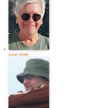
Juhani Similä