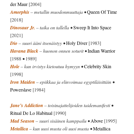
der Maur
[2004]
Amorphis
– metallin muodonmuuttaja •
Queen Of Time
[2018]
Dinosaur Jr.
– taika on tallella •
Sweep It Into Space
[2021]
Dio
– suuri ääni itsenäistyy •
Holy Diver
[1983]
Havana Black
– huonon onnen soturit •
Indian Warrior
[1988
•
1989]
Hole
– kun irvistys kietoutuu hymyyn •
Celebrity Skin
[1998]
Iron Maiden
– epiikkaa ja elinvoimaa egyptiläisittäin •
Powerslave
[1984]
Jane’s Addiction
– toisinajattelijoiden taidemanifesti •
Ritual De Lo Habitual
[1990]
Mad Season
– suuri sisäinen kamppailu •
Above
[1995]
Metallica
– kun uusi musta oli uusi musta •
Metallica