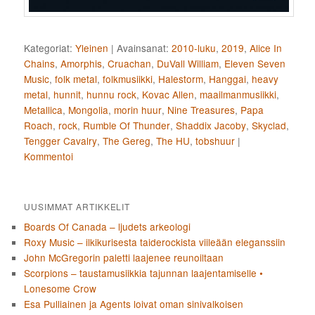
Kategoriat:
Yleinen
|
Avainsanat:
2010-luku
,
2019
,
Alice In
Chains
,
Amorphis
,
Cruachan
,
DuVall William
,
Eleven Seven
Music
,
folk metal
,
folkmusiikki
,
Halestorm
,
Hanggai
,
heavy
metal
,
hunnit
,
hunnu rock
,
Kovac Allen
,
maailmanmusiikki
,
Metallica
,
Mongolia
,
morin huur
,
Nine Treasures
,
Papa
Roach
,
rock
,
Rumble Of Thunder
,
Shaddix Jacoby
,
Skyclad
,
Tengger Cavalry
,
The Gereg
,
The HU
,
tobshuur
|
Kommentoi
UUSIMMAT ARTIKKELIT
Boards Of Canada – ljudets arkeologi
Roxy Music – ilkikurisesta taiderockista viileään eleganssiin
John McGregorin paletti laajenee reunoiltaan
Scorpions – taustamusiikkia tajunnan laajentamiselle •
Lonesome Crow
Esa Pulliainen ja Agents loivat oman sinivalkoisen