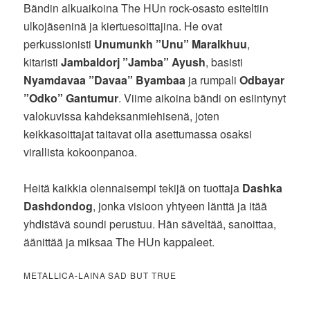
Bändin alkuaikoina The HUn rock-osasto esiteltiin
ulkojäseninä ja kiertuesoittajina. He ovat
perkussionisti
Unumunkh ”Unu” Maralkhuu
,
kitaristi
Jambaldorj ”Jamba” Ayush
, basisti
Nyamdavaa ”Davaa” Byambaa
ja rumpali
Odbayar
”Odko” Gantumur
. Viime aikoina bändi on esiintynyt
valokuvissa kahdeksanmiehisenä, joten
keikkasoittajat taitavat olla asettumassa osaksi
virallista kokoonpanoa.
Heitä kaikkia olennaisempi tekijä on tuottaja
Dashka
Dashdondog
, jonka visioon yhtyeen länttä ja itää
yhdistävä soundi perustuu. Hän säveltää, sanoittaa,
äänittää ja miksaa The HUn kappaleet.
METALLICA-LAINA SAD BUT TRUE