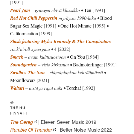
[1991]
Pearl Jam
– grungen elävä klassikko •
Ten
[1991]
Red Hot Chili Peppersin
myrkyisä 1990-luku •
Blood
Sugar Sex Magic
[1991]
•
One Hot Minute
[1995]
•
Californication
[1999]
Slash featuring Myles Kennedy & The Conspirators
–
rock’n’roll-synergiaa •
4
[2022]
Smack
– avain kulttisuosioon •
On You
[1984]
Soundgarden
– visio kirkastuu •
Badmotorfinger
[1991]
Swallow The Sun
– elämänlankaa kehräämässä •
Moonflowers
[2021]
Waltari
– aistit ja rajat auki •
Torcha!
[1992]
💿
THE HU
FINNA.FI
The Gereg
| Eleven Seven Music 2019
Rumble Of Thunder
| Better Noise Music 2022