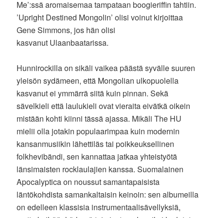
Me’:ssä aromaisemaa tampataan boogieriffin tahtiin.
’Upright Destined Mongolin’ olisi voinut kirjoittaa
Gene Simmons, jos hän olisi
kasvanut Ulaanbaatarissa.
Hunnirockilla on sikäli vaikea päästä syvälle suuren
yleisön sydämeen, että Mongolian ulkopuolella
kasvanut ei ymmärrä siitä kuin pinnan. Sekä
sävelkieli että laulukieli ovat vieraita eivätkä oikein
mistään kohti kiinni tässä ajassa. Mikäli The HU
mielii olla jotakin populaarimpaa kuin modernin
kansanmusiikin lähettiläs tai poikkeuksellinen
folkhevibändi, sen kannattaa jatkaa yhteistyötä
länsimaisten rocklaulajien kanssa. Suomalainen
Apocalyptica on noussut samantapaisista
läntökohdista samankaltaisin keinoin: sen albumeilla
on edelleen klassisia instrumentaalisävellyksiä,