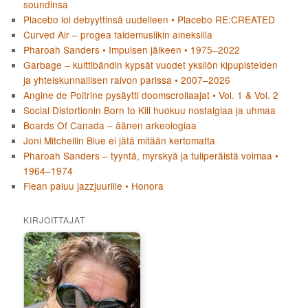
soundinsa
Placebo loi debyyttinsä uudelleen • Placebo RE:CREATED
Curved Air – progea taidemusiikin aineksilla
Pharoah Sanders • Impulsen jälkeen • 1975–2022
Garbage – kulttibändin kypsät vuodet yksilön kipupisteiden
ja yhteiskunnallisen raivon parissa • 2007–2026
Angine de Poitrine pysäytti doomscrollaajat • Vol. 1 & Vol. 2
Social Distortionin Born to Kill huokuu nostalgiaa ja uhmaa
Boards Of Canada – äänen arkeologiaa
Joni Mitchellin Blue ei jätä mitään kertomatta
Pharoah Sanders – tyyntä, myrskyä ja tuliperäistä voimaa •
1964–1974
Flean paluu jazzjuurille • Honora
KIRJOITTAJAT