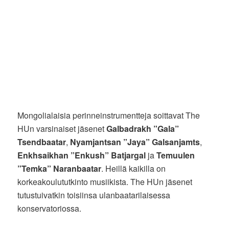
Mongolialaisia perinneinstrumentteja soittavat The
HUn varsinaiset jäsenet
Galbadrakh ”Gala”
Tsendbaatar
,
Nyamjantsan ”Jaya” Galsanjamts
,
Enkhsaikhan ”Enkush” Batjargal
ja
Temuulen
”Temka” Naranbaatar
. Heillä kaikilla on
korkeakoulututkinto musiikista. The HUn jäsenet
tutustuivatkin toisiinsa ulanbaatarilaisessa
konservatoriossa.