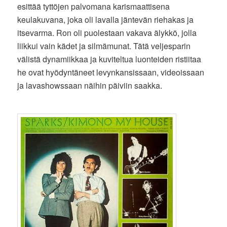
esittää tyttöjen palvomana karismaattisena
keulakuvana, joka oli lavalla jäntevän riehakas ja
itsevarma. Ron oli puolestaan vakava älykkö, jolla
liikkui vain kädet ja silmämunat. Tätä veljesparin
välistä dynamiikkaa ja kuviteltua luonteiden ristiitaa
he ovat hyödyntäneet levynkansissaan, videoissaan
ja lavashowssaan näihin päiviin saakka.