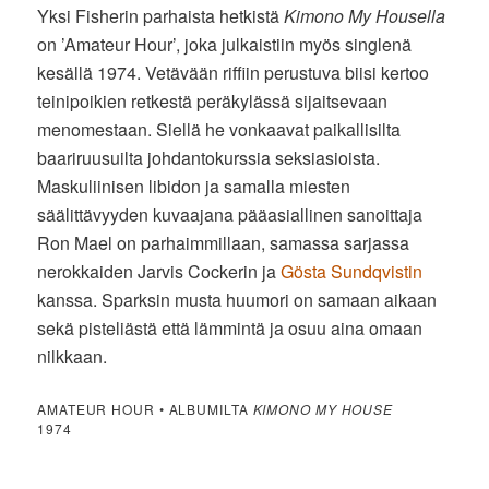
Yksi Fisherin parhaista hetkistä
Kimono My Housella
on ’Amateur Hour’, joka julkaistiin myös singlenä
kesällä 1974. Vetävään riffiin perustuva biisi kertoo
teinipoikien retkestä peräkylässä sijaitsevaan
menomestaan. Siellä he vonkaavat paikallisilta
baariruusuilta johdantokurssia seksiasioista.
Maskuliinisen libidon ja samalla miesten
säälittävyyden kuvaajana pääasiallinen sanoittaja
Ron Mael on parhaimmillaan, samassa sarjassa
nerokkaiden Jarvis Cockerin ja
Gösta Sundqvistin
kanssa. Sparksin musta huumori on samaan aikaan
sekä pisteliästä että lämmintä ja osuu aina omaan
nilkkaan.
AMATEUR HOUR • ALBUMILTA
KIMONO MY HOUSE
1974