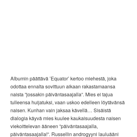
Albumin päättävä ’Equator’ kertoo miehestä, joka
odottaa ennalta sovittuun aikaan rakastamaansa
naista ”jossakin päiväntasaajalla”. Mies ei tajua
tulleensa huijatuksi, vaan uskoo edelleen löytävänsä
naisen. Kunhan vain jaksaa kävellä… Sisäistä
dialogia käyvä mies kuulee kaukaisuudesta naisen
viekoittelevan ääneen ”päiväntasaajalla,
päiväntasaajalla!”. Russellin androgyyni lauluääni