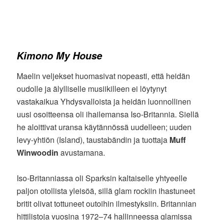
Kimono My House
Maelin veljekset huomasivat nopeasti, että heidän
oudolle ja älylliselle musiikilleen ei löytynyt
vastakaikua Yhdysvalloista ja heidän luonnollinen
uusi osoitteensa oli ihailemansa Iso-Britannia. Siellä
he aloittivat uransa käytännössä uudelleen; uuden
levy-yhtiön (Island), taustabändin ja tuottaja
Muff
Winwoodin
avustamana.
Iso-Britanniassa oli Sparksin kaltaiselle yhtyeelle
paljon otollista yleisöä, sillä glam rockiin ihastuneet
britit olivat tottuneet outoihin ilmestyksiin. Britannian
hittilistoja vuosina 1972–74 hallinneessa glamissa