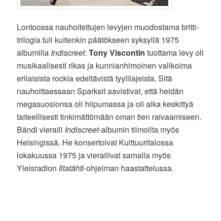
Lontoossa nauhoitettujen levyjen muodostama britti-
trilogia tuli kuitenkin päätökseen syksyllä 1975
albumilla
Indiscreet
.
Tony Viscontin
tuottama levy oli
musikaalisesti rikas ja kunnianhimoinen valikoima
erilaisista rockia edeltävistä tyylilajeista. Sitä
nauhoittaessaan Sparksit aavistivat, että heidän
megasuosionsa oli hiipumassa ja oli aika keskittyä
taiteellisesti tinkimättömään oman tien raivaamiseen.
Bändi vieraili
Indiscreet
-albumin tiimoilta myös
Helsingissä. He konsertoivat Kulttuuritalossa
lokakuussa 1975 ja vierailivat samalla myös
Yleisradion
Iltatähti
-ohjelman haastattelussa.