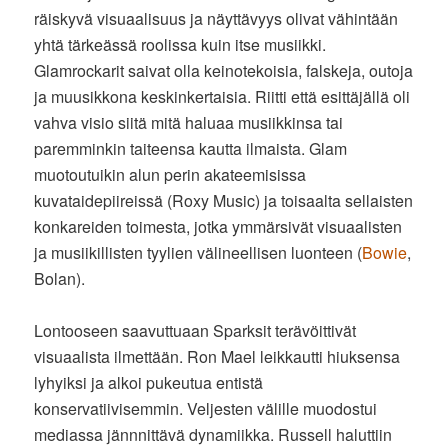
räiskyvä visuaalisuus ja näyttävyys olivat vähintään
yhtä tärkeässä roolissa kuin itse musiikki.
Glamrockarit saivat olla keinotekoisia, falskeja, outoja
ja muusikkona keskinkertaisia. Riitti että esittäjällä oli
vahva visio siitä mitä haluaa musiikkinsa tai
paremminkin taiteensa kautta ilmaista. Glam
muotoutuikin alun perin akateemisissa
kuvataidepiireissä (Roxy Music) ja toisaalta sellaisten
konkareiden toimesta, jotka ymmärsivät visuaalisten
ja musiikillisten tyylien välineellisen luonteen (
Bowie
,
Bolan).
Lontooseen saavuttuaan Sparksit terävöittivät
visuaalista ilmettään. Ron Mael leikkautti hiuksensa
lyhyiksi ja alkoi pukeutua entistä
konservatiivisemmin. Veljesten välille muodostui
mediassa jännnittävä dynamiikka. Russell haluttiin