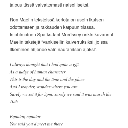
taipuu tässä vaivattomasti naiselliseksi.
Ron Maelin teksteissä kertoja on usein ikuisen
odottamisen ja rakkauden kaipuun tilassa.
Intohimoinen Sparks-fani Morrissey onkin kuvannut
Maelin tekstejä ”vankisellin kaiverruksiksi, joissa
itkeminen hiljenee vain nauramisen ajaksi”.
I always thought that I had quite a gift
As a judge of human character
This is the day and the time and the place
And I wonder, wonder where you are
Surely we set it for 3pm, surely we said it was march the
10th
Equator, equator
You said you’d meet me there