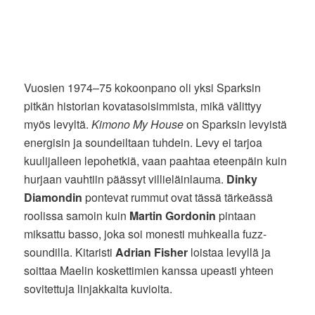
Vuosien 1974–75 kokoonpano oli yksi Sparksin
pitkän historian kovatasoisimmista, mikä välittyy
myös levyltä.
Kimono My House
on Sparksin levyistä
energisin ja soundeiltaan tuhdein. Levy ei tarjoa
kuulijalleen lepohetkiä, vaan paahtaa eteenpäin kuin
hurjaan vauhtiin päässyt villieläinlauma.
Dinky
Diamondin
pontevat rummut ovat tässä tärkeässä
roolissa samoin kuin
Martin Gordonin
pintaan
miksattu basso, joka soi monesti muhkealla fuzz-
soundilla. Kitaristi
Adrian Fisher
loistaa levyllä ja
soittaa Maelin koskettimien kanssa upeasti yhteen
sovitettuja linjakkaita kuvioita.