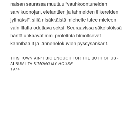
naisen seurassa muuttuu ”vauhkoontuneiden
sarvikuonojan, elefanttien ja tahmeiden tiikereiden
jylinäksi”, sillä nisäkkäistä miehelle tulee mieleen
vain illalla odottava seksi. Seuraavissa säkeistöissä
häntä uhkaavat mm. proteiinia himoitsevat
kannibaalit ja lännenelokuvien pyssysankarit.
THIS TOWN AIN’T BIG ENOUGH FOR THE BOTH OF US •
ALBUMILTA
KIMONO MY HOUSE
1974