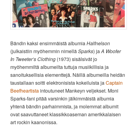
Bändin kaksi ensimmäistä albumia
Halfnelson
(julkaistiin myöhemmin nimellä
Sparks
) ja
A Woofer
In Tweeter’s Clothing
(1973) sisälsivät jo
myöhemmiltä albumeilta tuttuja musiikillisia ja
sanoituksellisia elementtejä. Näillä albumeilla heidän
taustallaan soitti elektronisista kokeiluista ja
Captain
Beefheartista
intoutuneet Mankeyn veljekset. Moni
Sparks-fani pitää varsinkin jälkimmäistä albumia
yhtenä bändin parhaimmista, ja molemmat albumit
ovat saavuttaneet klassikkoaseman amerikkalaisen
art rockin kaanonissa.