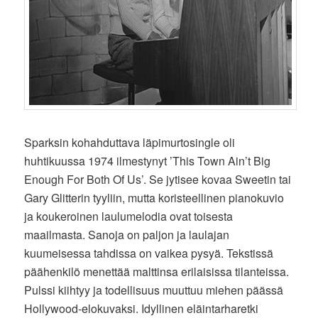
Sparksin kohahduttava läpimurtosingle oli
huhtikuussa 1974 ilmestynyt ’This Town Ain’t Big
Enough For Both Of Us’. Se jytisee kovaa Sweetin tai
Gary Glitterin tyyliin, mutta koristeellinen pianokuvio
ja koukeroinen laulumelodia ovat toisesta
maailmasta. Sanoja on paljon ja laulajan
kuumeisessa tahdissa on vaikea pysyä. Tekstissä
päähenkilö menettää malttinsa erilaisissa tilanteissa.
Pulssi kiihtyy ja todellisuus muuttuu miehen päässä
Hollywood-elokuvaksi. Idyllinen eläintarharetki