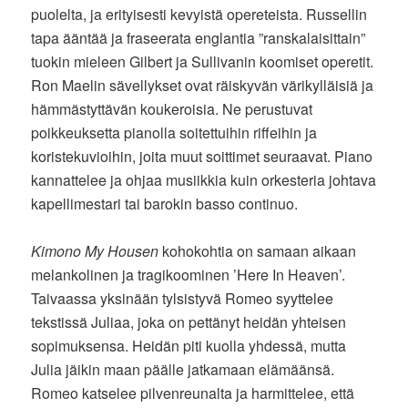
puolelta, ja erityisesti kevyistä opereteista. Russellin
tapa ääntää ja fraseerata englantia ”ranskalaisittain”
tuokin mieleen Gilbert ja Sullivanin koomiset operetit.
Ron Maelin sävellykset ovat räiskyvän värikylläisiä ja
hämmästyttävän koukeroisia. Ne perustuvat
poikkeuksetta pianolla soitettuihin riffeihin ja
koristekuvioihin, joita muut soittimet seuraavat. Piano
kannattelee ja ohjaa musiikkia kuin orkesteria johtava
kapellimestari tai barokin basso continuo.
Kimono My Housen
kohokohtia on samaan aikaan
melankolinen ja tragikoominen ’Here In Heaven’.
Taivaassa yksinään tylsistyvä Romeo syyttelee
tekstissä Juliaa, joka on pettänyt heidän yhteisen
sopimuksensa. Heidän piti kuolla yhdessä, mutta
Julia jäikin maan päälle jatkamaan elämäänsä.
Romeo katselee pilvenreunalta ja harmittelee, että