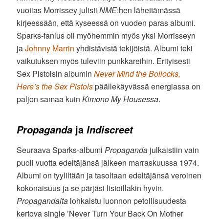
vuotias Morrissey julisti
NME
:hen lähettämässä
kirjeessään, että kyseessä on vuoden paras albumi.
Sparks-fanius oli myöhemmin myös yksi Morrisseyn
ja
Johnny Marrin
yhdistävistä tekijöistä. Albumi teki
vaikutuksen myös tuleviin punkkareihin. Erityisesti
Sex Pistolsin albumin
Never Mind the Bollocks,
Here’s the Sex Pistols
päällekäyvässä energiassa on
paljon samaa kuin
Kimono My Housessa
.
ja
Propaganda
Indiscreet
Seuraava Sparks-albumi
Propaganda
julkaistiin vain
puoli vuotta edeltäjänsä jälkeen marraskuussa 1974.
Albumi on tyyliltään ja tasoltaan edeltäjänsä veroinen
kokonaisuus ja se pärjäsi listoillakin hyvin.
Propagandalta
lohkaistu luonnon petollisuudesta
kertova single ’Never Turn Your Back On Mother