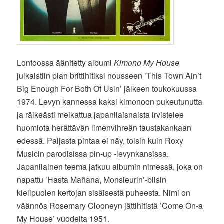
Lontoossa äänitetty albumi
Kimono My House
julkaistiin pian brittihitiksi nousseen ’This Town Ain’t
Big Enough For Both Of Usin’ jälkeen toukokuussa
1974. Levyn kannessa kaksi kimonoon pukeutunutta
ja räikeästi meikattua japanilaisnaista irvistelee
huomiota herättävän limenvihreän taustakankaan
edessä. Paljasta pintaa ei näy, toisin kuin Roxy
Musicin parodisissa pin-up -levynkansissa.
Japanilainen teema jatkuu albumin nimessä, joka on
napattu ’Hasta Mañana, Monsieurin’-biisin
kielipuolen kertojan sisäisestä puheesta. Nimi on
väännös Rosemary Clooneyn jättihitistä ’Come On-a
My House’ vuodelta 1951.