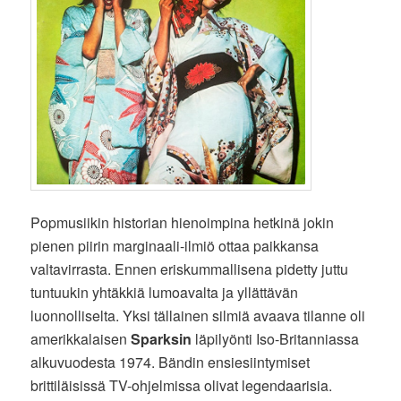
Popmusiikin historian hienoimpina hetkinä jokin
pienen piirin marginaali-ilmiö ottaa paikkansa
valtavirrasta. Ennen eriskummallisena pidetty juttu
tuntuukin yhtäkkiä lumoavalta ja yllättävän
luonnolliselta. Yksi tällainen silmiä avaava tilanne oli
amerikkalaisen
Sparksin
läpilyönti Iso-Britanniassa
alkuvuodesta 1974. Bändin ensiesiintymiset
brittiläisissä TV-ohjelmissa olivat legendaarisia.