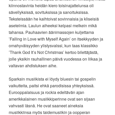
kiinnostavinta heidän kiero toisinajattelunsa oli
sävellyksissä, sovituksissa ja sanoituksissa.
Teksteissään he kaihtoivat sovinnaisia ja kliseisiä
asetelmia. Laulun aiheeksi kelpasi melkein mikä
tahansa. Pauhaavien äänimassojen kuljettama
’Falling in Love with Myself Again’ on itsekkyyden ja
omahyväisyyden ylistysvalssi, kun taas klassikko
’Thank God It’s Not Christmas’ kertoo bilettäjästä,
jolle yksikin rauhallinen päivä vuodessa on liikaa ja
valtavan ahdistuksen aihe.
Sparksin musiikista ei löydy bluesin tai gospelin
vaikutteita, paitsi ehkä parodisissa yhteyksissä.
Eurooppalaisuus ja rockia edeltävän ajan
amerikkalainen musiikkiperinne ovat sen sijaan
vahvasti läsnä. He ovat saaneet aineksia
musiikkiinsa myös taidemusiikin ja oopperan