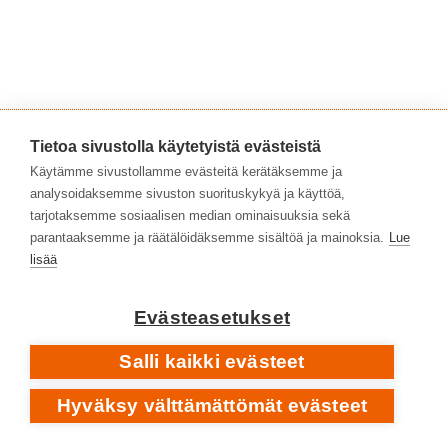
Tietoa sivustolla käytetyistä evästeistä
Käytämme sivustollamme evästeitä kerätäksemme ja
analysoidaksemme sivuston suorituskykyä ja käyttöä,
tarjotaksemme sosiaalisen median ominaisuuksia sekä
parantaaksemme ja räätälöidäksemme sisältöä ja mainoksia.
Lue
lisää
Sparksit muuttivat takaisin Yhdysvaltoihin ja
Evästeasetukset
nauhoittivat siellä albumit
Big Beat
(1976) ja
Introducing Sparks
(1977). Seuraavan kerran Maelin
Salli kaikki evästeet
veljekset nähtiin hittilistoilla vuonna 1979 italialaisen
tuottajan
Giorgio Moroderin
kanssa levytetyn
Hyväksy välttämättömät evästeet
innovatiivisen disco-materiaalin ansiosta.