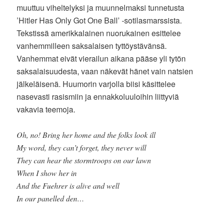
muuttuu viheltelyksi ja muunnelmaksi tunnetusta
’Hitler Has Only Got One Ball’ -sotilasmarssista.
Tekstissä amerikkalainen nuorukainen esittelee
vanhemmilleen saksalaisen tyttöystävänsä.
Vanhemmat eivät vierailun aikana pääse yli tytön
saksalaisuudesta, vaan näkevät hänet vain natsien
jälkeläisenä. Huumorin varjolla biisi käsittelee
nasevasti rasismiin ja ennakkoluuloihin liittyviä
vakavia teemoja.
Oh, no! Bring her home and the folks look ill
My word, they can’t forget, they never will
They can hear the stormtroops on our lawn
When I show her in
And the Fuehrer is alive and well
In our panelled den…