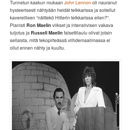
Tunnetun kaskun mukaan
John Lennon
oli nauranut
hysteerisesti nähtyään heidät telkkarissa ja soitellut
kavereilleen ”näittekö Hitlerin telkkarissa eilen?”.
Pianisti
Ron Maelin
viikset ja intensiivisen vakava
tuijotus ja
Russell Maelin
falsettilaulu olivat jotain
sellaista, mitä tekopirteässä viihdemaailmassa ei
ollut ennen nähty ja kuultu.