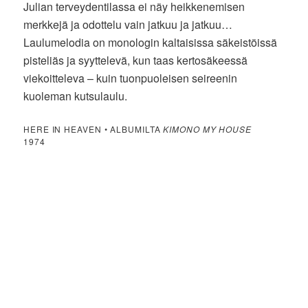
Julian terveydentilassa ei näy heikkenemisen
merkkejä ja odottelu vain jatkuu ja jatkuu…
Laulumelodia on monologin kaltaisissa säkeistöissä
pisteliäs ja syyttelevä, kun taas kertosäkeessä
viekoitteleva – kuin tuonpuoleisen seireenin
kuoleman kutsulaulu.
HERE IN HEAVEN • ALBUMILTA
KIMONO MY HOUSE
1974