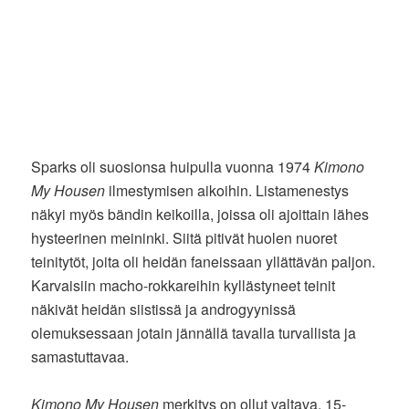
Sparks oli suosionsa huipulla vuonna 1974
Kimono
My Housen
ilmestymisen aikoihin. Listamenestys
näkyi myös bändin keikoilla, joissa oli ajoittain lähes
hysteerinen meininki. Siitä pitivät huolen nuoret
teinitytöt, joita oli heidän faneissaan yllättävän paljon.
Karvaisiin macho-rokkareihin kyllästyneet teinit
näkivät heidän siistissä ja androgyynissä
olemuksessaan jotain jännällä tavalla turvallista ja
samastuttavaa.
Kimono My Housen
merkitys on ollut valtava. 15-