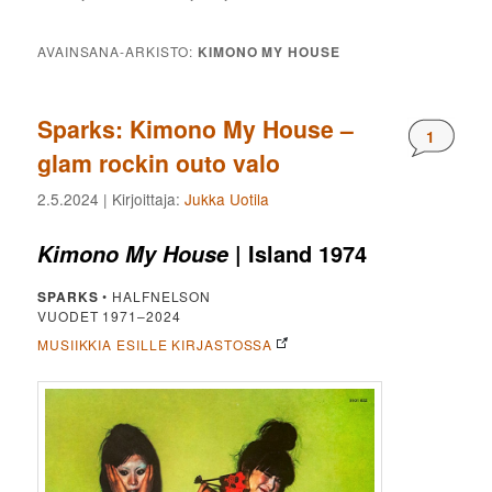
AVAINSANA-ARKISTO:
KIMONO MY HOUSE
Sparks: Kimono My House –
Komment
1
glam rockin outo valo
2.5.2024
| Kirjoittaja:
Jukka Uotila
| Island 1974
Kimono My House
SPARKS
• HALFNELSON
VUODET 1971–2024
MUSIIKKIA ESILLE KIRJASTOSSA