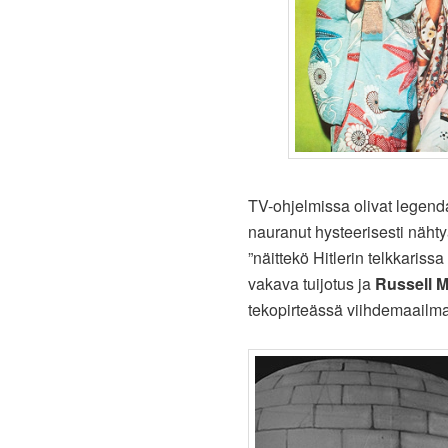
TV-ohjelmissa olivat legen
nauranut hysteerisesti nähtyä
”näittekö Hitlerin telkkarissa
vakava tuijotus ja
Russell M
tekopirteässä viihdemaailmas