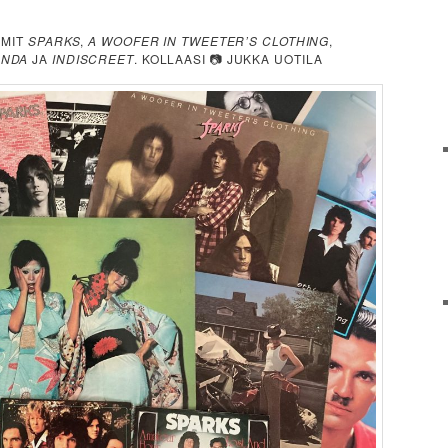
UMIT
SPARKS
,
A WOOFER IN TWEETER’S CLOTHING
,
ANDA
JA
INDISCREET
. KOLLAASI 📷 JUKKA UOTILA