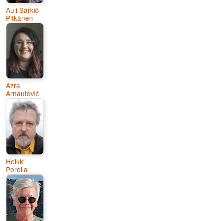
Auli Särkiö-
Pitkänen
Azra
Arnautović
Heikki
Poroila