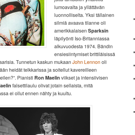
lumoavalta ja yllättävän
luonnolliselta. Yksi tällainen
silmiä avaava tilanne oli
amerikkalaisen
Sparksin
läpilyönti Iso-Britanniassa
alkuvuodesta 1974. Bändin
ensiesiintymiset brittiläisissä
daarisia. Tunnetun kaskun mukaan
John Lennon
oli
än heidät telkkarissa ja soitellut kavereilleen
 eilen?”. Pianisti
Ron Maelin
viikset ja intensiivisen
aelin
falsettilaulu olivat jotain sellaista, mitä
sa ei ollut ennen nähty ja kuultu.