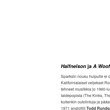
ja
Halfnelson
A Woofe
Sparksin nousu huipulle ei ol
Kalifornialaiset veljekset Ro
tehneet musiikkia jo 1960-l
taidepopista (The Kinks, The
kuitenkin outolintuja ja pä
1971 anglofiili
Todd Rundg