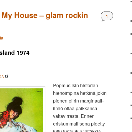
 My House – glam rockin
Kommentteja
1
la
Island 1974
SA
Popmusiikin historian
hienoimpina hetkinä jokin
pienen piirin marginaali-
ilmiö ottaa paikkansa
valtavirrasta. Ennen
eriskummallisena pidetty
juttu tuntuukin yhtäkkiä