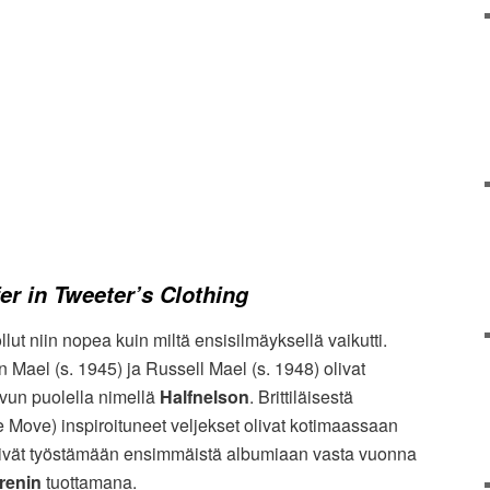
r in Tweeter’s Clothing
lut niin nopea kuin miltä ensisilmäyksellä vaikutti.
n Mael (s. 1945) ja Russell Mael (s. 1948) olivat
uvun puolella nimellä
Halfnelson
. Brittiläisestä
 Move) inspiroituneet veljekset olivat kotimaassaan
äsivät työstämään ensimmäistä albumiaan vasta vuonna
renin
tuottamana.