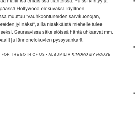
 malttinsa erilaisissa tilanteissa. Pulssi kiihtyy ja
päässä Hollywood-elokuvaksi. Idyllinen
assa muuttuu ”vauhkoontuneiden sarvikuonojan,
reiden jylinäksi”, sillä nisäkkäistä miehelle tulee
va seksi. Seuraavissa säkeistöissä häntä uhkaavat mm.
baalit ja lännenelokuvien pyssysankarit.
 FOR THE BOTH OF US • ALBUMILTA
KIMONO MY HOUSE