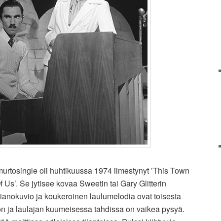
urtosingle oli huhtikuussa 1974 ilmestynyt ’This Town
 Us’. Se jytisee kovaa Sweetin tai Gary Glitterin
n pianokuvio ja koukeroinen laulumelodia ovat toisesta
n ja laulajan kuumeisessa tahdissa on vaikea pysyä.