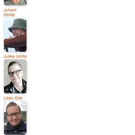
Juhani
Similä
Jukka Uotila
Lisen Ede