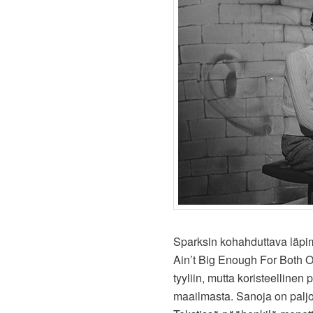
Sparksin kohahduttava läpim
Ain’t Big Enough For Both Of
tyyliin, mutta koristeelline
maailmasta. Sanoja on paljo