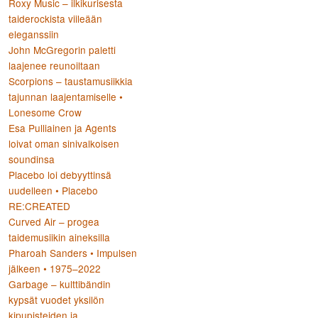
Roxy Music – ilkikurisesta
taiderockista viileään
eleganssiin
:
John McGregorin paletti
laajenee reunoiltaan
Scorpions – taustamusiikkia
tajunnan laajentamiselle •
Lonesome Crow
Esa Pulliainen ja Agents
loivat oman sinivalkoisen
soundinsa
Placebo loi debyyttinsä
uudelleen • Placebo
RE:CREATED
Curved Air – progea
taidemusiikin aineksilla
Pharoah Sanders • Impulsen
jälkeen • 1975–2022
Garbage – kulttibändin
kypsät vuodet yksilön
kipupisteiden ja