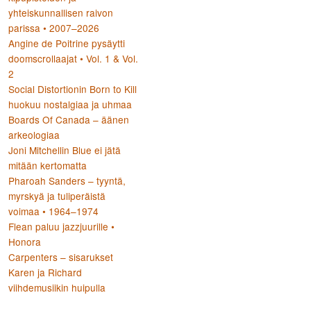
yhteiskunnallisen raivon
parissa • 2007–2026
Angine de Poitrine pysäytti
doomscrollaajat • Vol. 1 & Vol.
2
Social Distortionin Born to Kill
huokuu nostalgiaa ja uhmaa
Boards Of Canada – äänen
arkeologiaa
Joni Mitchellin Blue ei jätä
mitään kertomatta
Pharoah Sanders – tyyntä,
myrskyä ja tuliperäistä
voimaa • 1964–1974
Flean paluu jazzjuurille •
Honora
Carpenters – sisarukset
Karen ja Richard
viihdemusiikin huipulla