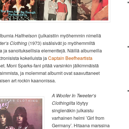
albumia
Halfnelson
(julkaistiin myöhemmin nimellä
er’s Clothing
(1973) sisälsivät jo myöhemmiltä
sia ja sanoituksellisia elementtejä. Näillä albumeilla
ktronisista kokeiluista ja
Captain Beefheartista
et. Moni Sparks-fani pitää varsinkin jälkimmäistä
aimmista, ja molemmat albumit ovat saavuttaneet
isen art rockin kaanonissa.
A Woofer In Tweeter’s
Clothingilta
löytyy
singlenäkin julkaistu
varhainen helmi ’Girl from
Germany’. Hitaana marssina