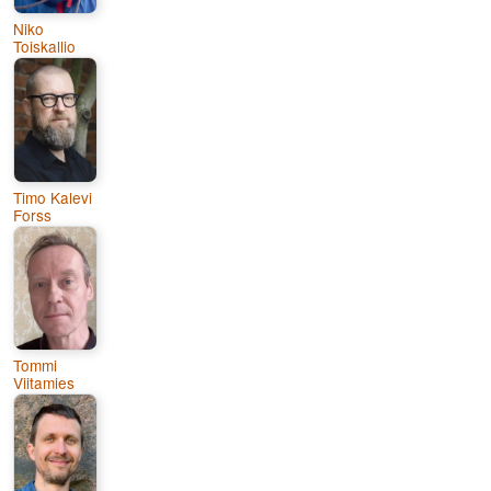
Niko
Toiskallio
Timo Kalevi
Forss
Tommi
Viitamies