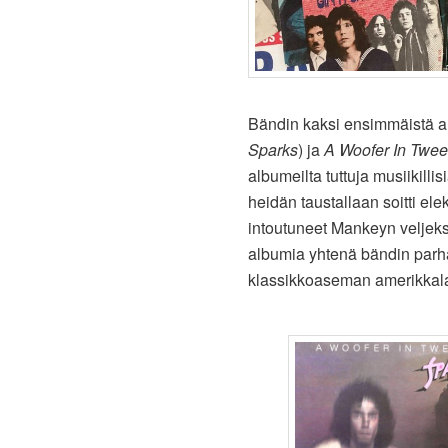
Bändin kaksi ensimmäistä 
Sparks
) ja
A Woofer In Tweet
albumeilta tuttuja musiikilli
heidän taustallaan soitti ele
intoutuneet Mankeyn veljeks
albumia yhtenä bändin parh
klassikkoaseman amerikkala