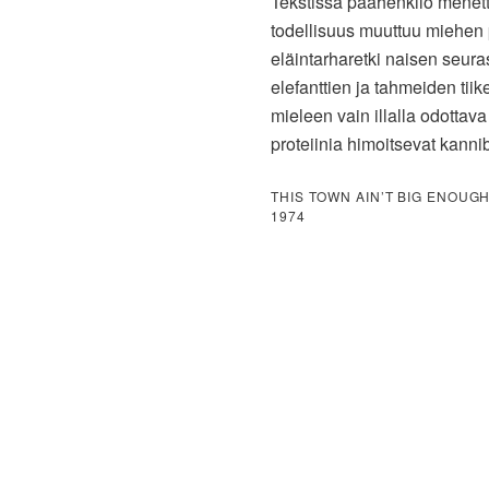
Tekstissä päähenkilö menettää
todellisuus muuttuu miehen 
eläintarharetki naisen seur
elefanttien ja tahmeiden tiike
mieleen vain illalla odotta
proteiinia himoitsevat kanni
THIS TOWN AIN’T BIG ENOUGH
1974