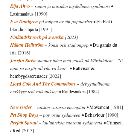
Eija Ahvo
– runon ja musiikin täydellinen symbioosi •
Lasimaalaus
[1990]
Eva Dahlgren
på toppen av sin popularitet •
En blekt
blondins hjärta
[1991]
Finländskt rock på svenska
[2023]
Håkan Hellström
– konst och stadionpop •
Du gamla du
fria
[2016]
Josefin Sirén
stannar tiden med musik på Vörådialekt – ”It
nain sa na för all vila va kvar” •
Rättvisor &
hembygdsserenader
[2022]
Lloyd Cole And The Commotions
– debyyttialbumin
herkkyys teki vaikutuksen •
Rattlesnakes
[1984]
New Order
– vaiston varassa eteenpäin •
Movement
[1981]
Pet Shop Boys
– pop osuu sydämeen
•
Behaviour
[1990]
Prefab Sprout
– lauluntekoa suoraan sydämestä
•
Crimson
/ Red
[2013]