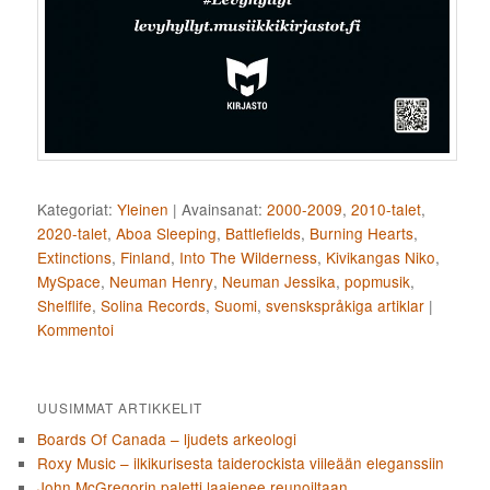
Kategoriat:
Yleinen
|
Avainsanat:
2000-2009
,
2010-talet
,
2020-talet
,
Aboa Sleeping
,
Battlefields
,
Burning Hearts
,
Extinctions
,
Finland
,
Into The Wilderness
,
Kivikangas Niko
,
MySpace
,
Neuman Henry
,
Neuman Jessika
,
popmusik
,
Shelflife
,
Solina Records
,
Suomi
,
svenskspråkiga artiklar
|
Kommentoi
UUSIMMAT ARTIKKELIT
Boards Of Canada – ljudets arkeologi
Roxy Music – ilkikurisesta taiderockista viileään eleganssiin
John McGregorin paletti laajenee reunoiltaan