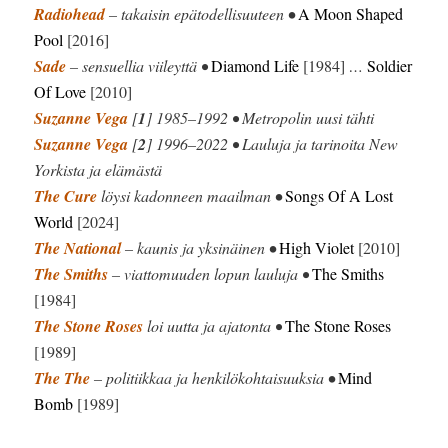
Radiohead
– takaisin epätodellisuuteen
•
A Moon Shaped
Pool
[2016]
Sade
– sensuellia viileyttä •
Diamond Life
[1984]
…
Soldier
Of Love
[2010]
Suzanne Vega
[
1
] 1985–1992 • Metropolin uusi tähti
Suzanne Vega
[
2
] 1996–2022 • Lauluja ja tarinoita New
Yorkista ja elämästä
The Cure
löysi kadonneen maailman
•
Songs Of A Lost
World
[2024]
The National
– kaunis ja yksinäinen
•
High Violet
[2010]
The Smiths
– viattomuuden lopun lauluja •
The Smiths
[1984]
The Stone Roses
loi uutta ja ajatonta •
The Stone Roses
[1989]
The The
– politiikkaa ja henkilökohtaisuuksia
•
Mind
Bomb
[1989]