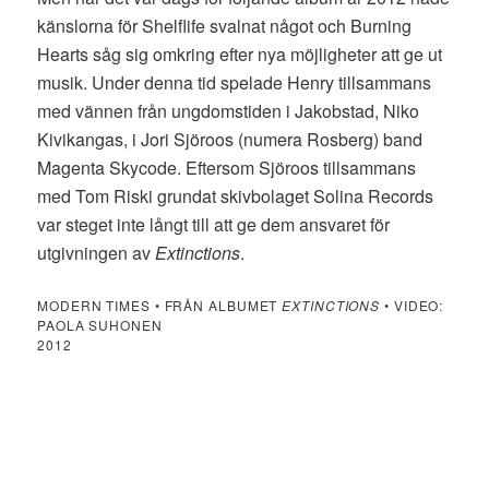
känslorna för Shelflife svalnat något och Burning
Hearts såg sig omkring efter nya möjligheter att ge ut
musik. Under denna tid spelade Henry tillsammans
med vännen från ungdomstiden i Jakobstad, Niko
Kivikangas, i Jori Sjöroos (numera Rosberg) band
Magenta Skycode. Eftersom Sjöroos tillsammans
med Tom Riski grundat skivbolaget Solina Records
var steget inte långt till att ge dem ansvaret för
utgivningen av
Extinctions
.
MODERN TIMES • FRÅN ALBUMET
EXTINCTIONS
• VIDEO:
PAOLA SUHONEN
2012