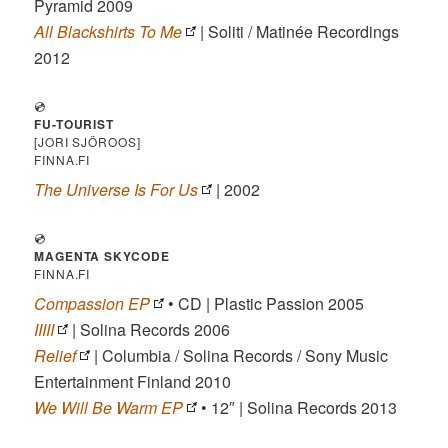
Pyramid 2009
All Blackshirts To Me
| Soliti / Matinée Recordings
2012
💿
FU-TOURIST
[JORI SJÖROOS]
FINNA.FI
The Universe Is For Us
| 2002
💿
MAGENTA SKYCODE
FINNA.FI
Compassion EP
• CD | Plastic Passion 2005
IIIII
| Solina Records 2006
Relief
| Columbia / Solina Records / Sony Music
Entertainment Finland 2010
We Will Be Warm EP
• 12″ | Solina Records 2013