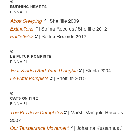
💿
BURNING HEARTS
FINNA.FI
Aboa Sleeping
| Shelflife 2009
Extinctions
| Solina Records / Shelflife 2012
Battlefields
| Solina Records 2017
💿
LE FUTUR POMPISTE
FINNA.FI
Your Stories And Your Thoughts
| Siesta 2004
Le Futur Pompiste
| Shelflife 2010
💿
CATS ON FIRE
FINNA.FI
The Province Complains
| Marsh-Marigold Records
2007
Our Temperance Movement
| Johanna Kustannus /