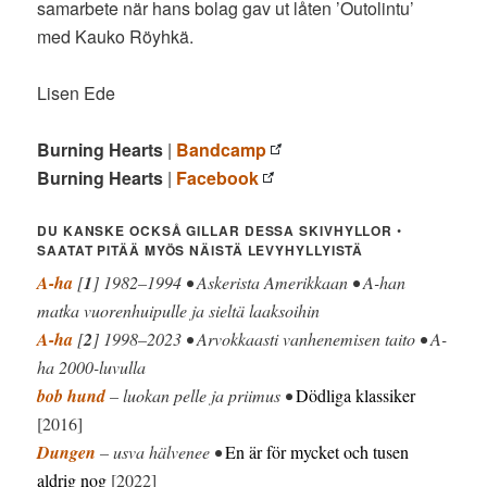
samarbete när hans bolag gav ut låten ’Outolintu’
med Kauko Röyhkä.
Lisen Ede
Burning Hearts
|
Bandcamp
Burning Hearts
|
Facebook
DU KANSKE OCKSÅ GILLAR DESSA SKIVHYLLOR
•
SAATAT PITÄÄ MYÖS NÄISTÄ LEVYHYLLYISTÄ
A-ha
[
1
] 1982–1994 • Askerista Amerikkaan • A-han
matka vuorenhuipulle ja sieltä laaksoihin
A-ha
[
2
] 1998–2023 • Arvokkaasti vanhenemisen taito • A-
ha 2000-luvulla
bob hund
– luokan pelle ja priimus •
Dödliga klassiker
[2016]
Dungen
– usva hälvenee •
En är för mycket och tusen
aldrig nog
[2022]