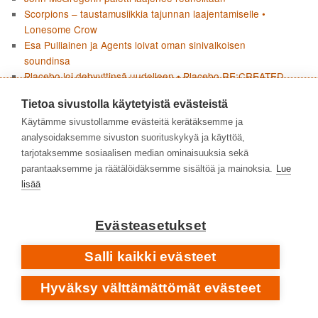
Scorpions – taustamusiikkia tajunnan laajentamiselle •
Lonesome Crow
Esa Pulliainen ja Agents loivat oman sinivalkoisen
soundinsa
Placebo loi debyyttinsä uudelleen • Placebo RE:CREATED
Curved Air – progea taidemusiikin aineksilla
Tietoa sivustolla käytetyistä evästeistä
Pharoah Sanders • Impulsen jälkeen • 1975–2022
Garbage – kulttibändin kypsät vuodet yksilön kipupisteiden
Käytämme sivustollamme evästeitä kerätäksemme ja
ja yhteiskunnallisen raivon parissa • 2007–2026
analysoidaksemme sivuston suorituskykyä ja käyttöä,
Angine de Poitrine pysäytti doomscrollaajat • Vol. 1 & Vol. 2
tarjotaksemme sosiaalisen median ominaisuuksia sekä
Social Distortionin Born to Kill huokuu nostalgiaa ja uhmaa
parantaaksemme ja räätälöidäksemme sisältöä ja mainoksia.
Lue
Boards Of Canada – äänen arkeologiaa
lisää
Joni Mitchellin Blue ei jätä mitään kertomatta
Pharoah Sanders – tyyntä, myrskyä ja tuliperäistä voimaa •
Evästeasetukset
1964–1974
Flean paluu jazzjuurille • Honora
Salli kaikki evästeet
KIRJOITTAJAT
Hyväksy välttämättömät evästeet