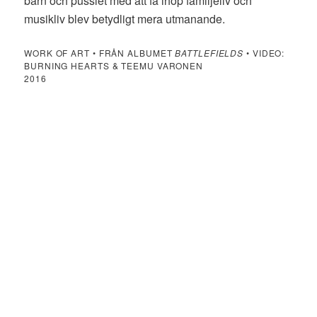
barn och pusslet med att få ihop familjeliv och
musikliv blev betydligt mera utmanande.
WORK OF ART • FRÅN ALBUMET
BATTLEFIELDS
• VIDEO:
BURNING HEARTS & TEEMU VARONEN
2016