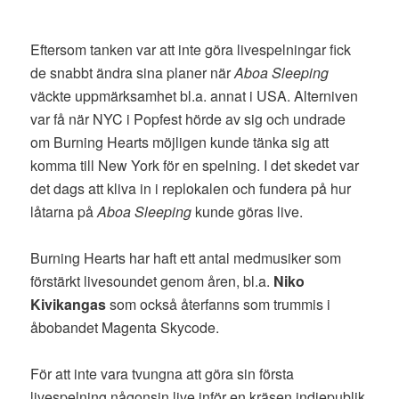
Eftersom tanken var att inte göra livespelningar fick
de snabbt ändra sina planer när
Aboa Sleeping
väckte uppmärksamhet bl.a. annat i USA. Alterniven
var få när NYC i Popfest hörde av sig och undrade
om Burning Hearts möjligen kunde tänka sig att
komma till New York för en spelning. I det skedet var
det dags att kliva in i replokalen och fundera på hur
låtarna på
Aboa Sleeping
kunde göras live.
Burning Hearts har haft ett antal medmusiker som
förstärkt livesoundet genom åren, bl.a.
Niko
Kivikangas
som också återfanns som trummis i
åbobandet Magenta Skycode.
För att inte vara tvungna att göra sin första
livespelning någonsin live inför en kräsen indiepublik