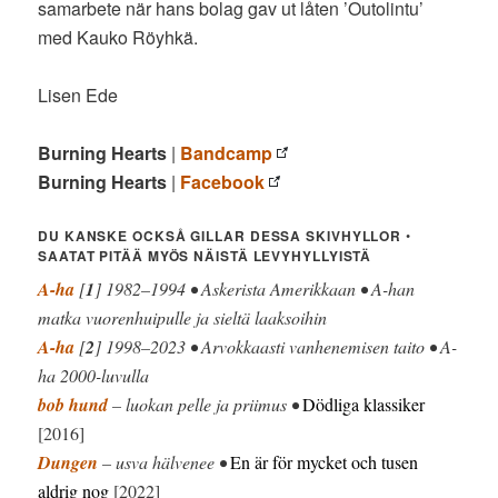
samarbete när hans bolag gav ut låten ’Outolintu’
med Kauko Röyhkä.
Lisen Ede
Burning Hearts
|
Bandcamp
Burning Hearts
|
Facebook
DU KANSKE OCKSÅ GILLAR DESSA SKIVHYLLOR
•
SAATAT PITÄÄ MYÖS NÄISTÄ LEVYHYLLYISTÄ
A-ha
[
1
] 1982–1994 • Askerista Amerikkaan • A-han
matka vuorenhuipulle ja sieltä laaksoihin
A-ha
[
2
] 1998–2023 • Arvokkaasti vanhenemisen taito • A-
ha 2000-luvulla
bob hund
– luokan pelle ja priimus •
Dödliga klassiker
[2016]
Dungen
– usva hälvenee •
En är för mycket och tusen
aldrig nog
[2022]