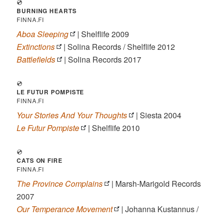
💿
BURNING HEARTS
FINNA.FI
Aboa Sleeping
| Shelflife 2009
Extinctions
| Solina Records / Shelflife 2012
Battlefields
| Solina Records 2017
💿
LE FUTUR POMPISTE
FINNA.FI
Your Stories And Your Thoughts
| Siesta 2004
Le Futur Pompiste
| Shelflife 2010
💿
CATS ON FIRE
FINNA.FI
The Province Complains
| Marsh-Marigold Records
2007
Our Temperance Movement
| Johanna Kustannus /