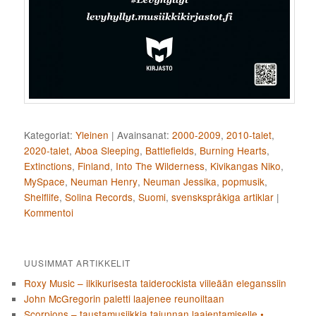
Kategoriat:
Yleinen
|
Avainsanat:
2000-2009
,
2010-talet
,
2020-talet
,
Aboa Sleeping
,
Battlefields
,
Burning Hearts
,
Extinctions
,
Finland
,
Into The Wilderness
,
Kivikangas Niko
,
MySpace
,
Neuman Henry
,
Neuman Jessika
,
popmusik
,
Shelflife
,
Solina Records
,
Suomi
,
svenskspråkiga artiklar
|
Kommentoi
UUSIMMAT ARTIKKELIT
Roxy Music – ilkikurisesta taiderockista viileään eleganssiin
John McGregorin paletti laajenee reunoiltaan
Scorpions – taustamusiikkia tajunnan laajentamiselle •