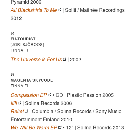
Pyramid 2009
All Blackshirts To Me
| Soliti / Matinée Recordings
2012
💿
FU-TOURIST
[JORI SJÖROOS]
FINNA.FI
The Universe Is For Us
| 2002
💿
MAGENTA SKYCODE
FINNA.FI
Compassion EP
• CD | Plastic Passion 2005
IIIII
| Solina Records 2006
Relief
| Columbia / Solina Records / Sony Music
Entertainment Finland 2010
We Will Be Warm EP
• 12″ | Solina Records 2013