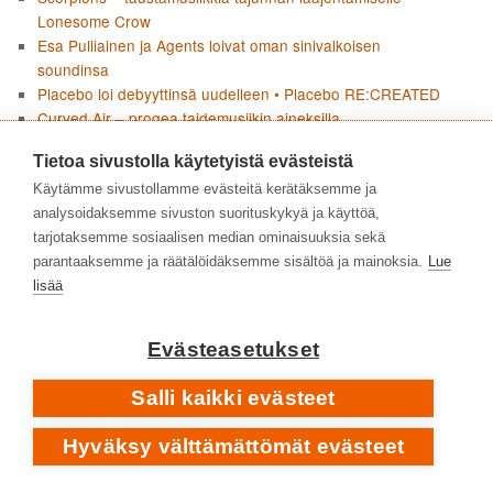
Lonesome Crow
Esa Pulliainen ja Agents loivat oman sinivalkoisen
soundinsa
Placebo loi debyyttinsä uudelleen • Placebo RE:CREATED
Curved Air – progea taidemusiikin aineksilla
Pharoah Sanders • Impulsen jälkeen • 1975–2022
Tietoa sivustolla käytetyistä evästeistä
Garbage – kulttibändin kypsät vuodet yksilön kipupisteiden
ja yhteiskunnallisen raivon parissa • 2007–2026
Käytämme sivustollamme evästeitä kerätäksemme ja
Angine de Poitrine pysäytti doomscrollaajat • Vol. 1 & Vol. 2
analysoidaksemme sivuston suorituskykyä ja käyttöä,
Social Distortionin Born to Kill huokuu nostalgiaa ja uhmaa
tarjotaksemme sosiaalisen median ominaisuuksia sekä
Boards Of Canada – äänen arkeologiaa
parantaaksemme ja räätälöidäksemme sisältöä ja mainoksia.
Lue
Joni Mitchellin Blue ei jätä mitään kertomatta
lisää
Pharoah Sanders – tyyntä, myrskyä ja tuliperäistä voimaa •
1964–1974
Evästeasetukset
Flean paluu jazzjuurille • Honora
Carpenters – sisarukset Karen ja Richard viihdemusiikin
Salli kaikki evästeet
huipulla
Hyväksy välttämättömät evästeet
KIRJOITTAJAT