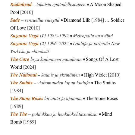
Radiohead
– takaisin epätodellisuuteen
•
A Moon Shaped
Pool
[2016]
Sade
– sensuellia viileyttä •
Diamond Life
[1984]
…
Soldier
Of Love
[2010]
Suzanne Vega
[
1
] 1985–1992 • Metropolin uusi tähti
Suzanne Vega
[
2
] 1996–2022 • Lauluja ja tarinoita New
Yorkista ja elämästä
The Cure
löysi kadonneen maailman
•
Songs Of A Lost
World
[2024]
The National
– kaunis ja yksinäinen
•
High Violet
[2010]
The Smiths
– viattomuuden lopun lauluja •
The Smiths
[1984]
The Stone Roses
loi uutta ja ajatonta •
The Stone Roses
[1989]
The The
– politiikkaa ja henkilökohtaisuuksia
•
Mind
Bomb
[1989]