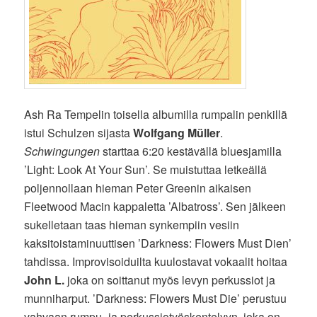
Ash Ra Tempelin toisella albumilla rumpalin penkillä
istui Schulzen sijasta
Wolfgang Müller
.
Schwingungen
starttaa 6:20 kestävällä bluesjamilla
’Light: Look At Your Sun’. Se muistuttaa letkeällä
poljennollaan hieman Peter Greenin aikaisen
Fleetwood Macin kappaletta ’Albatross’. Sen jälkeen
sukelletaan taas hieman synkempiin vesiin
kaksitoistaminuuttisen ’Darkness: Flowers Must Dien’
tahdissa. Improvisoiduilta kuulostavat vokaalit hoitaa
John L.
joka on soittanut myös levyn perkussiot ja
munniharput. ’Darkness: Flowers Must Die’ perustuu
vahvaan rumpu- ja perkussiotyöskentelyyn, joka on