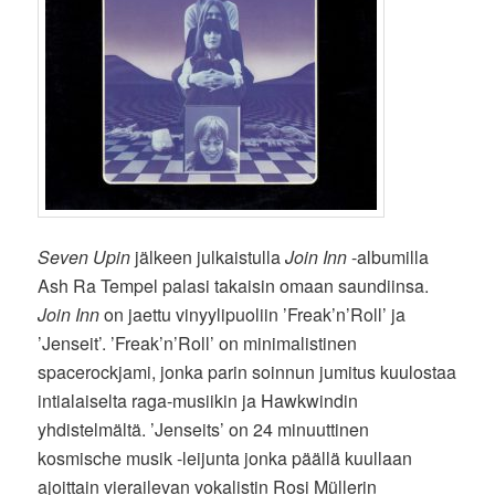
Seven Upin
jälkeen julkaistulla
Join Inn
-albumilla
Ash Ra Tempel palasi takaisin omaan saundiinsa.
Join Inn
on jaettu vinyylipuoliin ’Freak’n’Roll’ ja
’Jenseit’. ’Freak’n’Roll’ on minimalistinen
spacerockjami, jonka parin soinnun jumitus kuulostaa
intialaiselta raga-musiikin ja Hawkwindin
yhdistelmältä. ’Jenseits’ on 24 minuuttinen
kosmische musik -leijunta jonka päällä kuullaan
ajoittain vierailevan vokalistin Rosi Müllerin