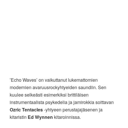
’Echo Waves’ on vaikuttanut lukemattomien
modernien avaruusrockyhtyeiden saundiin. Sen
kuulee selkeästi esimerkiksi brittiläisen
instrumentaalista psykedelia ja jamirokkia soittavan
Ozric Tentacles
-yhtyeen perustajajäsenen ja
kitaristin
Ed Wynnen
kitaroinnissa.