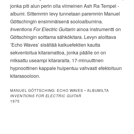
jonka piti alun perin olla viimeinen Ash Ra Tempel -
albumi. Sittemmin levy tunnetaan paremmin Manuel
Göttschingin ensimmäisenä sooloalbumina.
Inventions For Electric Guitarin
ainoa instrumentti on
Göttschingin soittama sähkökitara. Levyn aloittava
’Echo Waves’ sisältää kaikuefektien kautta
sekventoitua kitaramattoa, jonka päälle on on
miksattu useampi kitararaita. 17-minuuttinen
hypnoottinen kappale huipentuu vahvasti efektoituun
kitarasooloon.
MANUEL GÖTTSCHING: ECHO WAVES • ALBUMILTA
INVENTIONS FOR ELECTRIC GUITAR
1975