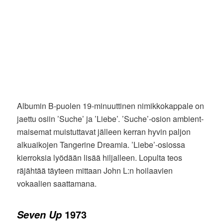
Albumin B-puolen 19-minuuttinen nimikkokappale on
jaettu osiin ’Suche’ ja ’Liebe’. ’Suche’-osion ambient-
maisemat muistuttavat jälleen kerran hyvin paljon
alkuaikojen Tangerine Dreamia. ’Liebe’-osiossa
kierroksia lyödään lisää hiljalleen. Lopulta teos
räjähtää täyteen mittaan John L:n hoilaavien
vokaalien saattamana.
1973
Seven Up