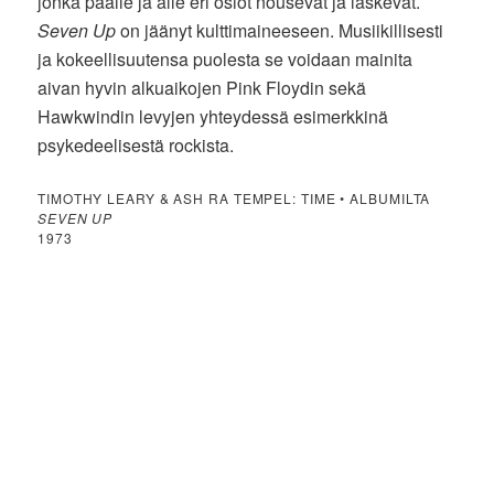
jonka päälle ja alle eri osiot nousevat ja laskevat.
Seven Up
on jäänyt kulttimaineeseen. Musiikillisesti
ja kokeellisuutensa puolesta se voidaan mainita
aivan hyvin alkuaikojen Pink Floydin sekä
Hawkwindin levyjen yhteydessä esimerkkinä
psykedeelisestä rockista.
TIMOTHY LEARY & ASH RA TEMPEL: TIME • ALBUMILTA
SEVEN UP
1973