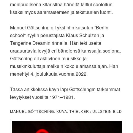
monipuolisena kitaristina häneltä taittui sooloilun
lisäksi myös äänimaisemien ja tekstuurien luonti.
Manuel Göttsching oli yksi niin kutsutun “Berlin
school” -tyylin perustajista Klaus Schulzen ja
Tangerine Dreamin rinnalla. Hän teki useita
uraauurtavia levyjä eri bändiensä kanssa ja soolona.
Göttsching oli aktiivinen muusikko ja
musiikinkuluttaja melkein koko elämänsä ajan. Hän
menehtyi 4. joulukuuta vuonna 2022.
Tässä artikkelissa käyn läpi Göttschingin tärkeimmät
levytykset vuosilta 1971–1981.
MANUEL GÖTTSCHING. KUVA: THIELKER / ULLSTEIN BILD