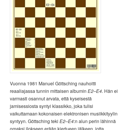
Vuonna 1981 Manuel Göttsching nauhoitti
reaaliajassa tunnin mittaisen albumin
E2–E4
. Hän ei
varmasti osannut arvata, että kyseisestä
jamisessiosta syntyi klassikko, joka tulisi
vaikuttamaan kokonaisen elektronisen musiikkityylin
syntyyn. Göttsching teki
E2–E4
:n alun perin lähinnä
omaksi ilokseen erään kiertueen jälkeen, jotta