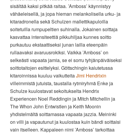
sisältää kaksi pitkää raitaa. ’Amboss’ käynnistyy
vähäeleisellä, ja jopa hieman melankolisella urku- ja
kitaradronella sekä Schulzen mallettikapuloilla
soitetuilla rumpupeltien suhinalla. Jokainen soittaja
kasvattaa intensiteettiä pikkuhiljaa kunnes soitto
purkautuu ekstaattiseksi junan lailla eteenpäin
rullaavaksi avaruusrokiksi. Vaikka ’Amboss’ on
selkeästi vapaata jamia, se ei sorru tyhjänpäiväiseksi
soittotaitojen esittelyksi. Göttschingin kaiutetussa
kitaroinnissa kuuluu vaikutteita
Jimi Hendrixin
villeimmistä jutuista, taustalla rytmiryhmä Enke ja
Schulze kuulostavat sekoitukselta Hendrix
Experiencen Noel Reddingin ja Mitch Mitchellin ja
The Whon John Entwistlen ja Keith Moonin
yhdistelmältä soittamassa vapaata jazzia. Meininki
on villi ja vapautunut ja kuulostaa kuin bändi soittaisi
vain itselleen. Kappaleen nimi ’Amboss’ tarkoittaa