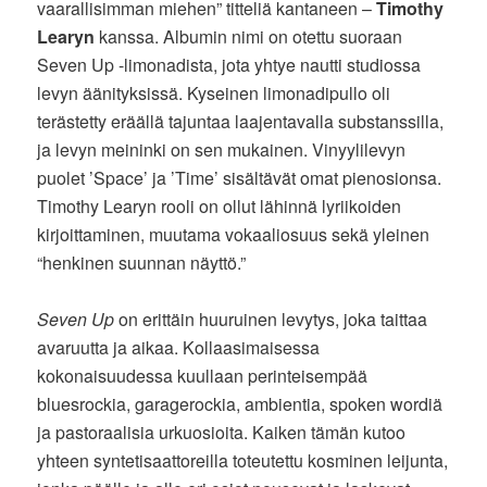
vaarallisimman miehen” titteliä kantaneen –
Timothy
Learyn
kanssa. Albumin nimi on otettu suoraan
Seven Up -limonadista, jota yhtye nautti studiossa
levyn äänityksissä. Kyseinen limonadipullo oli
terästetty eräällä tajuntaa laajentavalla substanssilla,
ja levyn meininki on sen mukainen. Vinyylilevyn
puolet ’Space’ ja ’Time’ sisältävät omat pienosionsa.
Timothy Learyn rooli on ollut lähinnä lyriikoiden
kirjoittaminen, muutama vokaaliosuus sekä yleinen
“henkinen suunnan näyttö.”
Seven Up
on erittäin huuruinen levytys, joka taittaa
avaruutta ja aikaa. Kollaasimaisessa
kokonaisuudessa kuullaan perinteisempää
bluesrockia, garagerockia, ambientia, spoken wordiä
ja pastoraalisia urkuosioita. Kaiken tämän kutoo
yhteen syntetisaattoreilla toteutettu kosminen leijunta,