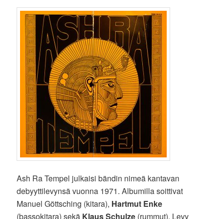
Ash Ra Tempel julkaisi bändin nimeä kantavan
debyyttilevynsä vuonna 1971. Albumilla soittivat
Manuel Göttsching (kitara),
Hartmut Enke
(bassokitara) sekä
Klaus Schulze
(rummut). Levy