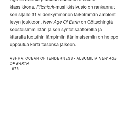
klassikkona.
Pitchfork
-musiikkisivusto on rankannut
sen sijalle 31 viidenkymmenen tärkeimmän ambient-
levyn joukkoon.
New Age Of Earth
on Göttschingiä
seesteisimmillään ja sen syntetisaattoreilla ja
kitaralla luotuihin lämpimiin äänimaisemiin on helppo
uppoutua kerta toisensa jälkeen.
ASHRA: OCEAN OF TENDERNESS • ALBUMILTA
NEW AGE
OF EARTH
1976