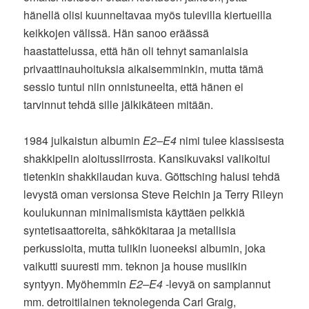
hänellä olisi kuunneltavaa myös tulevilla kiertueilla
keikkojen välissä. Hän sanoo eräässä
haastattelussa, että hän oli tehnyt samanlaisia
privaattinauhoituksia aikaisemminkin, mutta tämä
sessio tuntui niin onnistuneelta, että hänen ei
tarvinnut tehdä sille jälkikäteen mitään.
1984 julkaistun albumin
E2–E4
nimi tulee klassisesta
shakkipelin aloitussiirrosta. Kansikuvaksi valikoitui
tietenkin shakkilaudan kuva. Göttsching halusi tehdä
levystä oman versionsa Steve Reichin ja Terry Rileyn
koulukunnan minimalismista käyttäen pelkkiä
syntetisaattoreita, sähkökitaraa ja metallisia
perkussioita, mutta tulikin luoneeksi albumin, joka
vaikutti suuresti mm. teknon ja house musiikin
syntyyn. Myöhemmin
E2–E4
-levyä on samplannut
mm. detroitilainen teknolegenda Carl Graig,