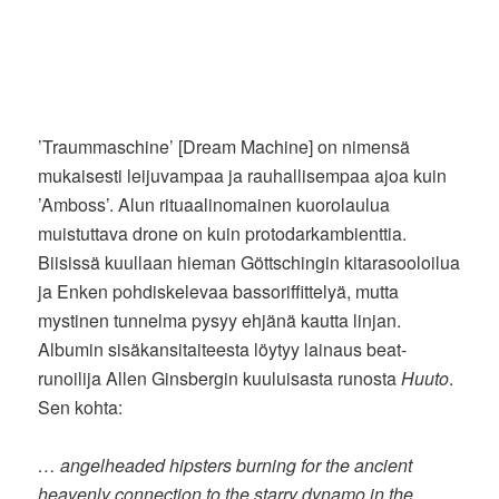
’Traummaschine’ [Dream Machine] on nimensä
mukaisesti leijuvampaa ja rauhallisempaa ajoa kuin
’Amboss’. Alun rituaalinomainen kuorolaulua
muistuttava drone on kuin protodarkambienttia.
Biisissä kuullaan hieman Göttschingin kitarasooloilua
ja Enken pohdiskelevaa bassoriffittelyä, mutta
mystinen tunnelma pysyy ehjänä kautta linjan.
Albumin sisäkansitaiteesta löytyy lainaus beat-
runoilija Allen Ginsbergin kuuluisasta runosta
Huuto
.
Sen kohta:
… angelheaded hipsters burning for the ancient
heavenly connection to the starry dynamo in the