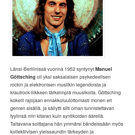
Länsi-Berliinissä vuonna 1952 syntynyt
Manuel
Göttsching
oli yksi saksalaisen psykedeelisen
rockin ja elektronisen musiikin legendoista ja
krautrock-liikkeen tärkeimpiä muusikoita. Göttsching
kokeili rajojaan ennakkoluulottomasti monen eri
genren sisällä, ja säilytti silti oman tunnistettavan
tyylinsä niin kitaran kuin syntikoiden äärellä.
Taitavana soittajana hän ymmärsi bändeissään myös
kollektiivisen yleissaundin tärkeyden ja