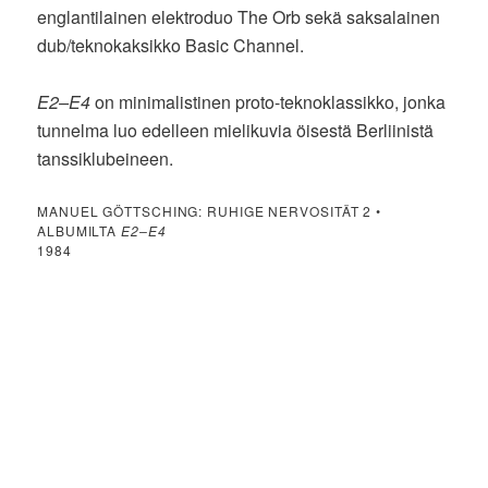
englantilainen elektroduo The Orb sekä saksalainen
dub/teknokaksikko Basic Channel.
E2–E4
on minimalistinen proto-teknoklassikko, jonka
tunnelma luo edelleen mielikuvia öisestä Berliinistä
tanssiklubeineen.
MANUEL GÖTTSCHING: RUHIGE NERVOSITÄT 2 •
ALBUMILTA
E2–E4
1984