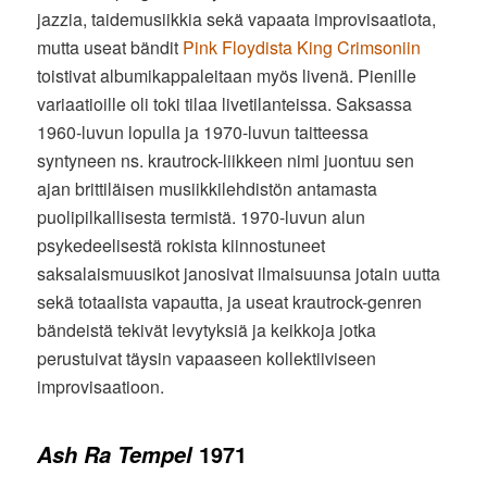
jazzia, taidemusiikkia sekä vapaata improvisaatiota,
mutta useat bändit
Pink Floydista
King Crimsoniin
toistivat albumikappaleitaan myös livenä. Pienille
variaatioille oli toki tilaa livetilanteissa. Saksassa
1960-luvun lopulla ja 1970-luvun taitteessa
syntyneen ns. krautrock-liikkeen nimi juontuu sen
ajan brittiläisen musiikkilehdistön antamasta
puolipilkallisesta termistä. 1970-luvun alun
psykedeelisestä rokista kiinnostuneet
saksalaismuusikot janosivat ilmaisuunsa jotain uutta
sekä totaalista vapautta, ja useat krautrock-genren
bändeistä tekivät levytyksiä ja keikkoja jotka
perustuivat täysin vapaaseen kollektiiviseen
improvisaatioon.
1971
Ash Ra Tempel