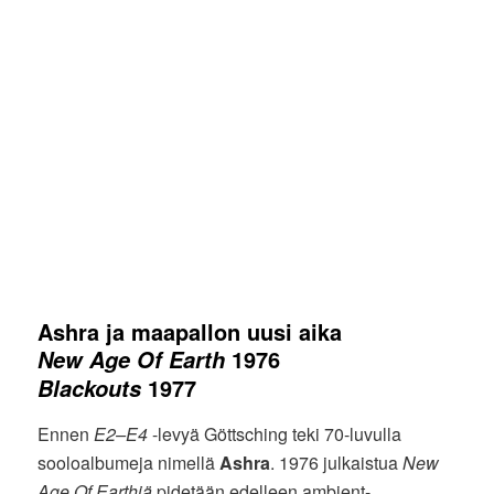
Ashra ja maapallon uusi aika
1976
New Age Of Earth
1977
Blackouts
Ennen
E2–E4
-levyä Göttsching teki 70-luvulla
sooloalbumeja nimellä
Ashra
. 1976 julkaistua
New
Age Of Earthiä
pidetään edelleen ambient-