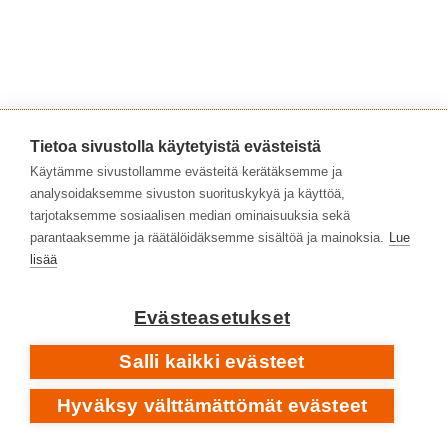
Tietoa sivustolla käytetyistä evästeistä
Käytämme sivustollamme evästeitä kerätäksemme ja
analysoidaksemme sivuston suorituskykyä ja käyttöä,
tarjotaksemme sosiaalisen median ominaisuuksia sekä
parantaaksemme ja räätälöidäksemme sisältöä ja mainoksia.
Lue
lisää
Vuonna 1977 julkaistu Ashra-albumi
Blackouts
jatkaa
hyvin pitkälti samoissa tunnelmissa kuin
New Age Of
Evästeasetukset
Earth
, mutta ei ole kokonaisuutena aivan yhtä
Salli kaikki evästeet
yhtenäinen ja tarkkaan mietitty kuin edeltäjänsä.
Hyväksy välttämättömät evästeet
The Cosmic Jokers