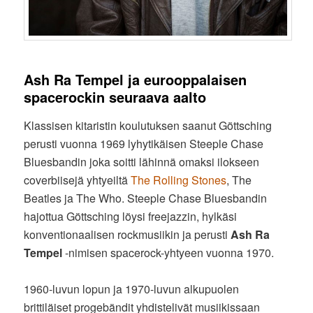
Ash Ra Tempel ja eurooppalaisen
spacerockin seuraava aalto
Klassisen kitaristin koulutuksen saanut Göttsching
perusti vuonna 1969 lyhytikäisen Steeple Chase
Bluesbandin joka soitti lähinnä omaksi ilokseen
coverbiisejä yhtyeiltä
The Rolling Stones
, The
Beatles ja The Who. Steeple Chase Bluesbandin
hajottua Göttsching löysi freejazzin, hylkäsi
konventionaalisen rockmusiikin ja perusti
Ash Ra
Tempel
-nimisen spacerock-yhtyeen vuonna 1970.
1960-luvun lopun ja 1970-luvun alkupuolen
brittiläiset progebändit yhdistelivät musiikissaan