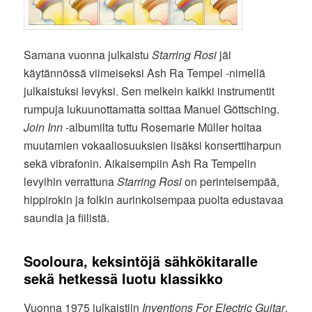
Samana vuonna julkaistu
Starring Rosi
jäi
käytännössä viimeiseksi Ash Ra Tempel -nimellä
julkaistuksi levyksi. Sen melkein kaikki instrumentit
rumpuja lukuunottamatta soittaa Manuel Göttsching.
Join Inn
-albumilta tuttu Rosemarie Müller hoitaa
muutamien vokaaliosuuksien lisäksi konserttiharpun
sekä vibrafonin. Aikaisempiin Ash Ra Tempelin
levyihin verrattuna
Starring Rosi
on perinteisempää,
hippirokin ja folkin aurinkoisempaa puolta edustavaa
saundia ja fiilistä.
Sooloura, keksintöjä sähkökitaralle
sekä hetkessä luotu klassikko
Vuonna 1975 julkaistiin
Inventions For Electric Guitar
,