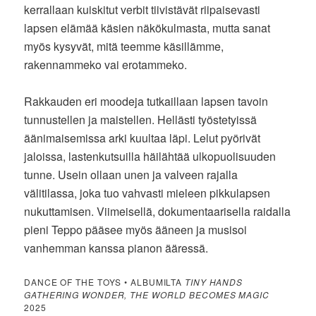
kerrallaan kuiskitut verbit tiivistävät riipaisevasti
lapsen elämää käsien näkökulmasta, mutta sanat
myös kysyvät, mitä teemme käsillämme,
rakennammeko vai erotammeko.
Rakkauden eri moodeja tutkaillaan lapsen tavoin
tunnustellen ja maistellen. Hellästi työstetyissä
äänimaisemissa arki kuultaa läpi. Lelut pyörivät
jaloissa, lastenkutsuilla häilähtää ulkopuolisuuden
tunne. Usein ollaan unen ja valveen rajalla
välitilassa, joka tuo vahvasti mieleen pikkulapsen
nukuttamisen. Viimeisellä, dokumentaarisella raidalla
pieni Teppo pääsee myös ääneen ja musisoi
vanhemman kanssa pianon ääressä.
DANCE OF THE TOYS • ALBUMILTA
TINY HANDS
GATHERING WONDER, THE WORLD BECOMES MAGIC
2025