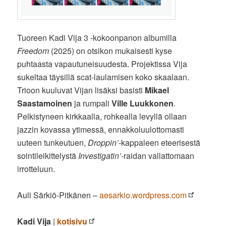
Tuoreen Kadi Vija 3 -kokoonpanon albumilla
Freedom
(2025) on otsikon mukaisesti kyse
puhtaasta vapautuneisuudesta. Projektissa Vija
sukeltaa täysillä scat-laulamisen koko skaalaan.
Trioon kuuluvat Vijan lisäksi basisti
Mikael
Saastamoinen
ja rumpali
Ville Luukkonen
.
Pelkistyneen kirkkaalla, rohkealla levyllä ollaan
jazzin kovassa ytimessä, ennakkoluulottomasti
uuteen tunkeutuen,
Droppin’
-kappaleen eteerisestä
sointileikittelystä
Investigatin’
-raidan vallattomaan
irrotteluun.
Auli Särkiö-Pitkänen –
aesarkio.wordpress.com
Kadi Vija
|
kotisivu