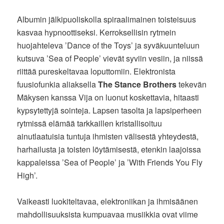
Albumin jälkipuoliskolla spiraalimainen toisteisuus
kasvaa hypnoottiseksi. Kerroksellisin rytmein
huojahteleva ’Dance of the Toys’ ja syväkuunteluun
kutsuva ’Sea of People’ vievät syviin vesiin, ja niissä
riittää pureskeltavaa loputtomiin. Elektronista
fuusiofunkia aliaksella
The Stance Brothers
tekevän
Mäkysen kanssa Vija on luonut koskettavia, hitaasti
kypsytettyjä sointeja. Lapsen tasolta ja lapsiperheen
rytmissä elämää tarkkaillen kristallisoituu
ainutlaatuisia tuntuja ihmisten välisestä yhteydestä,
harhailusta ja toisten löytämisestä, etenkin laajoissa
kappaleissa ’Sea of People’ ja ’With Friends You Fly
High’.
Vaikeasti luokiteltavaa, elektroniikan ja ihmisäänen
mahdollisuuksista kumpuavaa musiikkia ovat viime