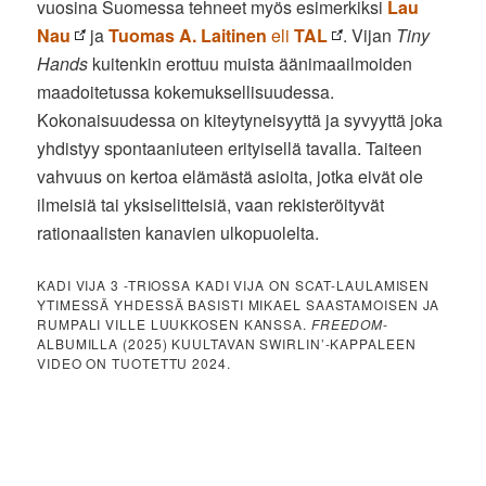
vuosina Suomessa tehneet myös esimerkiksi
Lau
Nau
ja
Tuomas A. Laitinen
eli
TAL
. Vijan
Tiny
Hands
kuitenkin erottuu muista äänimaailmoiden
maadoitetussa kokemuksellisuudessa.
Kokonaisuudessa on kiteytyneisyyttä ja syvyyttä joka
yhdistyy spontaaniuteen erityisellä tavalla. Taiteen
vahvuus on kertoa elämästä asioita, jotka eivät ole
ilmeisiä tai yksiselitteisiä, vaan rekisteröityvät
rationaalisten kanavien ulkopuolelta.
KADI VIJA 3 -TRIOSSA KADI VIJA ON SCAT-LAULAMISEN
YTIMESSÄ YHDESSÄ BASISTI MIKAEL SAASTAMOISEN JA
RUMPALI VILLE LUUKKOSEN KANSSA.
FREEDOM
-
ALBUMILLA (2025) KUULTAVAN SWIRLIN’-KAPPALEEN
VIDEO ON TUOTETTU 2024.