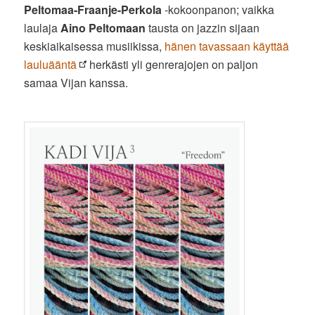
Peltomaa-Fraanje-Perkola
-kokoonpanon; vaikka
laulaja
Aino Peltomaan
tausta on jazzin sijaan
keskiaikaisessa musiikissa,
hänen tavassaan käyttää
lauluääntä
herkästi yli genrerajojen on paljon
samaa Vijan kanssa.