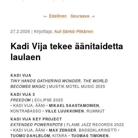
Artikkelien selaus
←
Edellinen
Seuraava
→
27.2.2026
| Kirjoittaja:
Auli Särkiö-Pitkänen
Kadi Vija tekee äänitaidetta
laulaen
KADI VIJA
TINY HANDS GATHERING WONDER, THE WORLD
BECOMES MAGIC
|
MUSTIK MOTEL MUSIC 2025
KADI VIJA 3
FREEDOM
|
ECLIPSE 2025
• KADI VIJA, ÄÄNI •
MIKAEL SAASTAMOINEN
,
KONTRABASSO •
VILLE LUUKKONEN
, RUMMUT
KADI VIJA KEY PROJECT
EXTENDED POWERSPOTS
|
FLAME JAZZ RECORDS 2022
• KADI VIJA, ÄÄNI •
MAX ZENGER
, BASSOKLARINETTI •
TUOMO DAHLBLOM
, KITARA •
TUOMAS TIMONEN
,