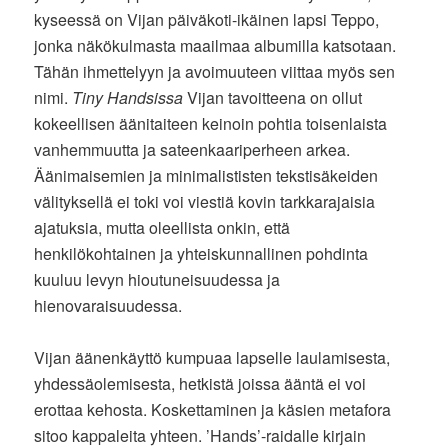
kyseessä on Vijan päiväkoti-ikäinen lapsi Teppo,
jonka näkökulmasta maailmaa albumilla katsotaan.
Tähän ihmettelyyn ja avoimuuteen viittaa myös sen
nimi.
Tiny Handsissa
Vijan tavoitteena on ollut
kokeellisen äänitaiteen keinoin pohtia toisenlaista
vanhemmuutta ja sateenkaariperheen arkea.
Äänimaisemien ja minimalististen tekstisäkeiden
välityksellä ei toki voi viestiä kovin tarkkarajaisia
ajatuksia, mutta oleellista onkin, että
henkilökohtainen ja yhteiskunnallinen pohdinta
kuuluu levyn hioutuneisuudessa ja
hienovaraisuudessa.
Vijan äänenkäyttö kumpuaa lapselle laulamisesta,
yhdessäolemisesta, hetkistä joissa ääntä ei voi
erottaa kehosta. Koskettaminen ja käsien metafora
sitoo kappaleita yhteen. ’Hands’-raidalle kirjain