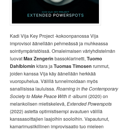
Kadi Vija Key Project -kokoonpanossa Vija
improvisoi äänellään pehmeässä ja muhkeassa
sointiympäristöissä. Omaleimaisen väriyhdistelmän
luovat
Max Zengerin
bassoklarinetti,
Tuomo
Dahlblomin
kitara ja
Tuomas Timosen
rummut,
joiden kanssa Vija käy äänellään herkkää
vuoropuhelua. Välillä tunnelmoidaan myös
sanallisissa lauluissa.
Roaming in the Contemporary
Society to Make Peace With it
-albumi (2020) on
melankolisen mietiskelevä,
Extended Powerspots
(2022) astetta optimistisempi avautuen välillä
kanssasoittajien laajoihin sooloihin. Vapautunut,
kamarimusiikillinen improvisaatio tuo mieleen