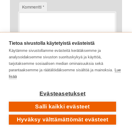
Kommentti
*
Tietoa sivustolla käytetyistä evästeistä
Käytämme sivustollamme evästeitä kerätäksemme ja
analysoidaksemme sivuston suorituskykyä ja käyttöä,
tarjotaksemme sosiaalisen median ominaisuuksia sekä
parantaaksemme ja räätälöidäksemme sisältöä ja mainoksia.
Lue
lisää
Nimimerkki
Evästeasetukset
Salli kaikki evästeet
Mikä kuukausi tulee kesäkuun jälkeen?
Hyväksy välttämättömät evästeet
*
(roskausesto)