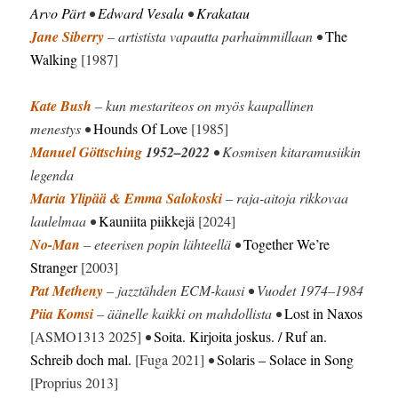
Arvo Pärt
•
Edward Vesala
•
Krakatau
Jane Siberry
– artistista vapautta parhaimmillaan •
The
Walking
[1987]
Kate Bush
– kun mestariteos on myös kaupallinen
menestys •
Hounds Of Love
[1985]
Manuel Göttsching
1952–2022
• Kosmisen kitaramusiikin
legenda
Maria Ylipää & Emma Salokoski
– raja-aitoja rikkovaa
laulelmaa •
Kauniita piikkejä
[2024]
No-Man
– eteerisen popin lähteellä •
Together We’re
Stranger
[2003]
Pat Metheny
– jazztähden ECM-kausi • Vuodet 1974–1984
Piia Komsi
– äänelle kaikki on mahdollista •
Lost in Naxos
[ASMO1313 2025]
•
Soita. Kirjoita joskus. / Ruf an.
Schreib doch mal.
[Fuga 2021]
•
Solaris – Solace in Song
[Proprius 2013]