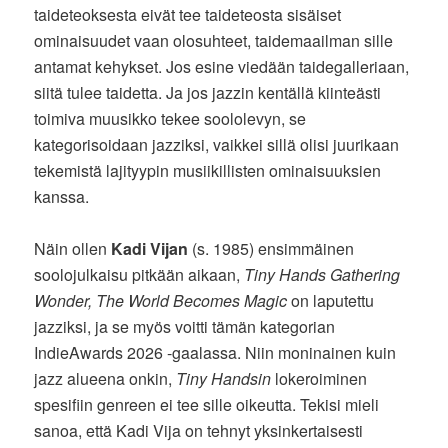
taideteoksesta eivät tee taideteosta sisäiset
ominaisuudet vaan olosuhteet, taidemaailman sille
antamat kehykset. Jos esine viedään taidegalleriaan,
siitä tulee taidetta. Ja jos jazzin kentällä kiinteästi
toimiva muusikko tekee soololevyn, se
kategorisoidaan jazziksi, vaikkei sillä olisi juurikaan
tekemistä lajityypin musiikillisten ominaisuuksien
kanssa.
Näin ollen
Kadi Vijan
(s. 1985) ensimmäinen
soolojulkaisu pitkään aikaan,
Tiny Hands Gathering
Wonder, The World Becomes Magic
on laputettu
jazziksi, ja se myös voitti tämän kategorian
IndieAwards 2026 -gaalassa. Niin moninainen kuin
jazz alueena onkin,
Tiny Handsin
lokeroiminen
spesifiin genreen ei tee sille oikeutta. Tekisi mieli
sanoa, että Kadi Vija on tehnyt yksinkertaisesti