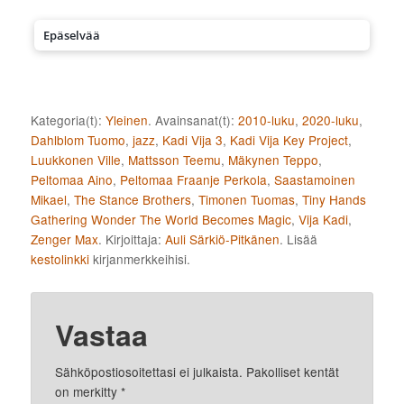
Epäselvää
Kategoria(t):
Yleinen
. Avainsanat(t):
2010-luku
,
2020-luku
,
Dahlblom Tuomo
,
jazz
,
Kadi Vija 3
,
Kadi Vija Key Project
,
Luukkonen Ville
,
Mattsson Teemu
,
Mäkynen Teppo
,
Peltomaa Aino
,
Peltomaa Fraanje Perkola
,
Saastamoinen
Mikael
,
The Stance Brothers
,
Timonen Tuomas
,
Tiny Hands
Gathering Wonder The World Becomes Magic
,
Vija Kadi
,
Zenger Max
. Kirjoittaja:
Auli Särkiö-Pitkänen
. Lisää
kestolinkki
kirjanmerkkeihisi.
Vastaa
Sähköpostiosoitettasi ei julkaista.
Pakolliset kentät
on merkitty
*