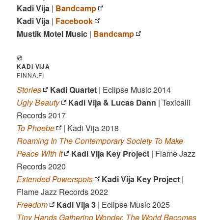
Kadi Vija
|
Bandcamp
Kadi Vija
|
Facebook
Mustik Motel Music
|
Bandcamp
💿
KADI VIJA
FINNA.FI
Stories
Kadi Quartet
| Eclipse Music 2014
Ugly Beauty
Kadi Vija & Lucas Dann
| Texicalli
Records 2017
To Phoebe
| Kadi Vija 2018
Roaming In The Contemporary Society To Make
Peace With It
Kadi Vija Key Project
| Flame Jazz
Records 2020
Extended Powerspots
Kadi Vija Key Project
|
Flame Jazz Records 2022
Freedom
Kadi Vija 3
| Eclipse Music 2025
Tiny Hands Gathering Wonder, The World Becomes