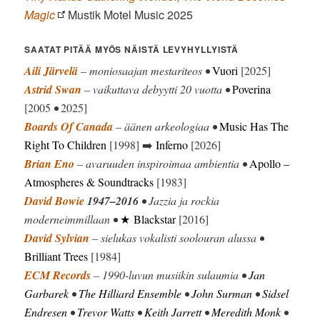
Magic
Mustik Motel Music 2025
SAATAT PITÄÄ MYÖS NÄISTÄ LEVYHYLLYISTÄ
Aili Järvelä
– moniosaajan mestariteos •
Vuori
[2025]
Astrid Swan
– vaikuttava debyytti 20 vuotta •
Poverina
[2005
•
2025]
Boards Of Canada
– äänen arkeologiaa •
Music Has The
Right To Children
[1998] ➡️
Inferno
[2026]
Brian Eno
– avaruuden inspiroimaa ambientia •
Apollo –
Atmospheres & Soundtracks
[1983]
David Bowie
1947–2016
• Jazzia ja rockia
moderneimmillaan •
★ Blackstar
[2016]
David Sylvian
– sielukas vokalisti soolouran alussa •
Brilliant Trees
[1984]
ECM Records
– 1990-luvun musiikin sulaumia •
Jan
Garbarek
•
The Hilliard Ensemble
•
John Surman
•
Sidsel
Endresen
•
Trevor Watts
•
Keith Jarrett
•
Meredith Monk
•