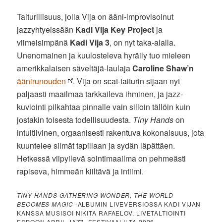
Taiturillisuus, jolla Vija on ääni-improvisoinut
jazzyhtyeissään
Kadi Vija Key Project
ja
viimeisimpänä
Kadi Vija 3
, on nyt taka-alalla.
Unenomainen ja kuulosteleva hyräily tuo mieleen
amerikkalaisen säveltäjä-laulaja
Caroline Shaw’n
äänirunouden
. Vija on scat-taiturin sijaan nyt
paljaasti maailmaa tarkkaileva ihminen, ja jazz-
kuviointi pilkahtaa pinnalle vain silloin tällöin kuin
jostakin toisesta todellisuudesta.
Tiny Hands
on
intuitiivinen, orgaanisesti rakentuva kokonaisuus, jota
kuuntelee silmät tapillaan ja sydän läpättäen.
Hetkessä viipyilevä sointimaailma on pehmeästi
rapiseva, himmeän kiiltävä ja intiimi.
TINY HANDS GATHERING WONDER, THE WORLD
BECOMES MAGIC
-ALBUMIN LIVEVERSIOSSA KADI VIJAN
KANSSA MUSISOI NIKITA RAFAELOV. LIVETALTIOINTI
ESPOON APRIL JAZZ -FESTIVAALILTA 2026.