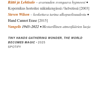
Rättö ja Lehtisalo
– avaruuden svengaava hypnoosi •
Kopernikus hortoilee näkinkengässä / helvetissä [2003]
Steven Wilson
– koskettava tarina ulkopuolisuudesta •
Hand Cannot Erase
[2015]
Vangelis
1943–2022
• Mestarillinen atmosfäärien luoja
TINY HANDS GATHERING WONDER, THE WORLD
• 2025
BECOMES MAGIC
SPOTIFY