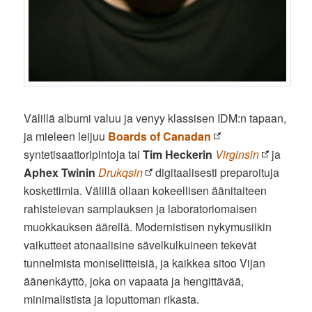
Välillä albumi valuu ja venyy klassisen IDM:n tapaan,
ja mieleen leijuu
Boards of Canadan
syntetisaattoripintoja tai
Tim Heckerin
Virginsin
ja
Aphex Twinin
Drukqsin
digitaalisesti preparoituja
koskettimia. Välillä ollaan kokeellisen äänitaiteen
rahistelevan samplauksen ja laboratoriomaisen
muokkauksen äärellä. Modernistisen nykymusiikin
vaikutteet atonaalisine sävelkulkuineen tekevät
tunnelmista moniselitteisiä, ja kaikkea sitoo Vijan
äänenkäyttö, joka on vapaata ja hengittävää,
minimalistista ja loputtoman rikasta.