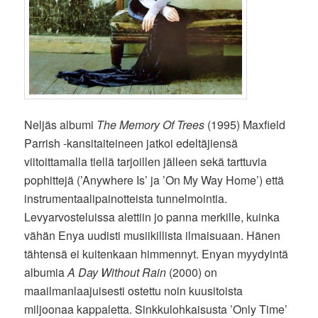
Neljäs albumi
The Memory Of Trees
(1995) Maxfield
Parrish -kansitaiteineen jatkoi edeltäjiensä
viitoittamalla tiellä tarjoillen jälleen sekä tarttuvia
pophittejä (’Anywhere Is’ ja ’On My Way Home’) että
instrumentaalipainotteista tunnelmointia.
Levyarvosteluissa alettiin jo panna merkille, kuinka
vähän Enya uudisti musiikillista ilmaisuaan. Hänen
tähtensä ei kuitenkaan himmennyt. Enyan myydyintä
albumia
A Day Without Rain
(2000) on
maailmanlaajuisesti ostettu noin kuusitoista
miljoonaa kappaletta. Sinkkulohkaisusta ’Only Time’