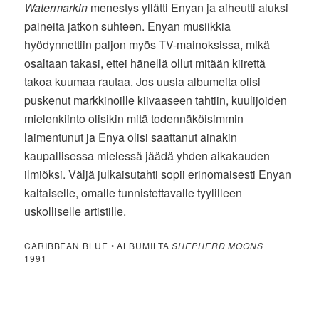
Watermarkin
menestys yllätti Enyan ja aiheutti aluksi
paineita jatkon suhteen. Enyan musiikkia
hyödynnettiin paljon myös TV-mainoksissa, mikä
osaltaan takasi, ettei hänellä ollut mitään kiirettä
takoa kuumaa rautaa. Jos uusia albumeita olisi
puskenut markkinoille kiivaaseen tahtiin, kuulijoiden
mielenkiinto olisikin mitä todennäköisimmin
laimentunut ja Enya olisi saattanut ainakin
kaupallisessa mielessä jäädä yhden aikakauden
ilmiöksi. Väljä julkaisutahti sopii erinomaisesti Enyan
kaltaiselle, omalle tunnistettavalle tyylilleen
uskolliselle artistille.
CARIBBEAN BLUE • ALBUMILTA
SHEPHERD MOONS
1991