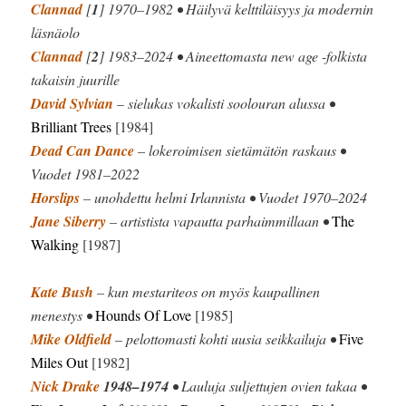
Clannad
[
1
] 1970–1982 • Häilyvä kelttiläisyys ja modernin
läsnäolo
Clannad
[
2
] 1983–2024 • Aineettomasta new age -folkista
takaisin juurille
David Sylvian
– sielukas vokalisti soolouran alussa •
Brilliant Trees
[1984]
Dead Can Dance
– lokeroimisen sietämätön raskaus •
Vuodet 1981–2022
Horslips
– unohdettu helmi Irlannista • Vuodet 1970–2024
Jane Siberry
– artistista vapautta parhaimmillaan •
The
Walking
[1987]
Kate Bush
– kun mestariteos on myös kaupallinen
menestys •
Hounds Of Love
[1985]
Mike Oldfield
– pelottomasti kohti uusia seikkailuja •
Five
Miles Out
[1982]
Nick Drake
1948–1974
• Lauluja suljettujen ovien takaa •