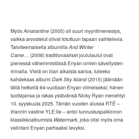
Myös
Amarantine
(2005) oli suuri myyntimenestys,
vaikka arvostelut olivat totuttuun tapaan vaihtelevia.
Talviteemaisella albumilla
And Winter
Came…
(2008) traditionaaliset joululaulut ovat
pienessä vähemmistössä Enyan omien sävellysten
rinnalla. Vielä on liian aikaista sanoa, tuleeko
kahdeksas albumi
Dark Sky Island
(2015) jäämään
tällä hetkellä 64-vuotiaan Enyan viimeiseksi; hänen
tuottajansa ja rakas ystävänsä Nicky Ryan menehtyi
10. syyskuuta 2025. Tämän vuoden alussa RTÉ –
Irlannin vastine YLE:lle – antoi tunnustuspalkinnon
klassikkoalbumista
Watermark
, joka olisi myös oma
valintani Enyan parhaaksi levyksi.