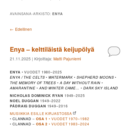
AVAINSANA-ARKISTO:
ENYA
Artikkelien selaus
←
Edellinen
Enya – kelttiläistä keijupölyä
Kommen
21.11.2025
| Kirjoittaja:
Matti Pajuniemi
ENYA
• VUODET 1980–2025
ENYA
THE CELTS
•
WATERMARK
•
SHEPHERD MOONS
•
/
THE MEMORY OF TREES
•
A DAY WITHOUT RAIN
•
AMARANTINE
•
AND WINTER CAME…
•
DARK SKY ISLAND
NICHOLAS DOMINICK RYAN
1949–2025
NOEL DUGGAN
1949–2022
PÁDRAIG DUGGAN
1949–2016
MUSIIKKIA ESILLE KIRJASTOSSA
•
CLANNAD
–
OSA 1
• VUODET 1970–1982
•
CLANNAD
–
OSA 2
• VUODET 1983–2024