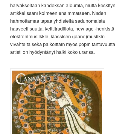
harvakseltaan kahdeksan albumia, mutta keskityn
artikkelissani kolmeen ensimmäiseen. Niiden
hahmottamaa tapaa yhdistellä sadunomaista
haaveellisuutta, kelttitraditiota, new age -henkistä
elektronimusiikkia, klassisen (piano)musiikin
vivahteita sekä paikoittain myös popin tarttuvuutta
artisti on hyödyntänyt halki koko uransa.