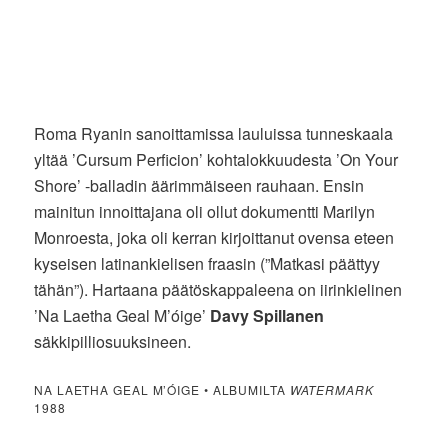
Roma Ryanin sanoittamissa lauluissa tunneskaala
yltää ’Cursum Perficion’ kohtalokkuudesta ’On Your
Shore’ -balladin äärimmäiseen rauhaan. Ensin
mainitun innoittajana oli ollut dokumentti Marilyn
Monroesta, joka oli kerran kirjoittanut ovensa eteen
kyseisen latinankielisen fraasin (”Matkasi päättyy
tähän”). Hartaana päätöskappaleena on iirinkielinen
’Na Laetha Geal M’óige’
Davy Spillanen
säkkipilliosuuksineen.
NA LAETHA GEAL M’ÓIGE • ALBUMILTA
WATERMARK
1988