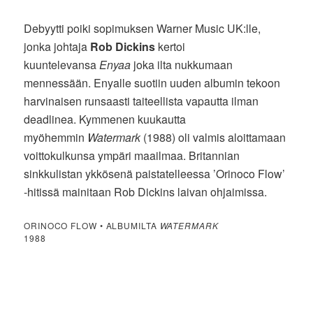
Debyytti poiki sopimuksen Warner Music UK:lle,
jonka johtaja
Rob Dickins
kertoi
kuuntelevansa
Enyaa
joka ilta nukkumaan
mennessään. Enyalle suotiin uuden albumin tekoon
harvinaisen runsaasti taiteellista vapautta ilman
deadlinea. Kymmenen kuukautta
myöhemmin
Watermark
(1988) oli valmis aloittamaan
voittokulkunsa ympäri maailmaa. Britannian
sinkkulistan ykkösenä paistatelleessa ’Orinoco Flow’
-hitissä mainitaan Rob Dickins laivan ohjaimissa.
ORINOCO FLOW • ALBUMILTA
WATERMARK
1988