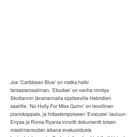
Jos ’Caribbean Blue’ on matka halki
fantasiamaailman, ’Ebudae’ on vanha nimitys
Skotlannin länsirannalla sijaitseville Hebridien
saarille. ’No Holly For Miss Quinn’ on levollinen
pianokappale, ja hidastempoiseen ’Evacuee’-lauluun
Enyaa ja Roma Ryania innoitti dokumentti toisen
maailmansodan aikana evakuoidusta