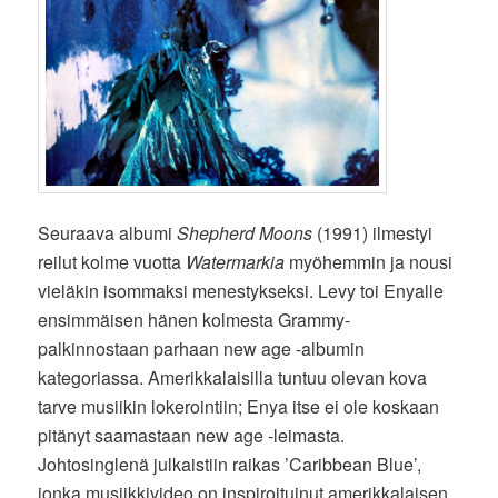
Seuraava albumi
Shepherd Moons
(1991) ilmestyi
reilut kolme vuotta
Watermarkia
myöhemmin ja nousi
vieläkin isommaksi menestykseksi. Levy toi Enyalle
ensimmäisen hänen kolmesta Grammy-
palkinnostaan parhaan new age -albumin
kategoriassa. Amerikkalaisilla tuntuu olevan kova
tarve musiikin lokerointiin; Enya itse ei ole koskaan
pitänyt saamastaan new age -leimasta.
Johtosinglenä julkaistiin raikas ’Caribbean Blue’,
jonka musiikkivideo on inspiroituinut amerikkalaisen