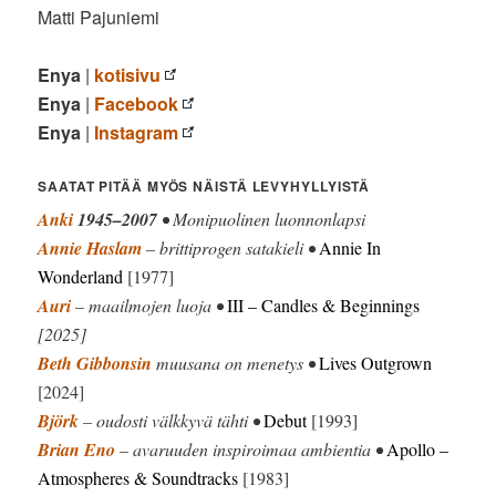
Matti Pajuniemi
Enya
|
kotisivu
Enya
|
Facebook
Enya
|
Instagram
SAATAT PITÄÄ MYÖS NÄISTÄ LEVYHYLLYISTÄ
Anki
1945–2007
• Monipuolinen luonnonlapsi
Annie Haslam
– brittiprogen satakieli •
Annie In
Wonderland
[1977]
Auri
– maailmojen luoja •
III – Candles & Beginnings
[2025]
Beth Gibbonsin
muusana on menetys •
Lives Outgrown
[2024]
Björk
– oudosti välkkyvä tähti •
Debut
[1993]
Brian Eno
– avaruuden inspiroimaa ambientia •
Apollo –
Atmospheres & Soundtracks
[1983]