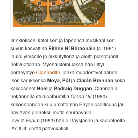
Iirinkielisen, katolisen ja läpeensä musikaalisen
suvun kasvattina
Eithne Ní Bhraonáin
(s. 1961)
lauloi yleisölle jo pikkutyttönä ja aloitti pianotunnit
nelivuotiaana. Myöhäisteini-iässä hän liittyi
perheyhtye
Clannadiin
, jonka muodostivat hänen
isosisaruksensa
Moya
,
Pól
ja
Ciarán Brennan
sekä
kaksosenot
Noel
ja
Pádraig Duggan
. Clannadin
neljännellä studioalbumilla
Crann Úll
(1980)
kokoonpanoon kuulumattoman Enyan osallisuus jäi
häviävän pieneksi, mutta seuraavalla
levyllä
Fuaim
(1982) hän oli täysjäsen ja kappaleella
’An tÚll’ peräti päävokalisti.