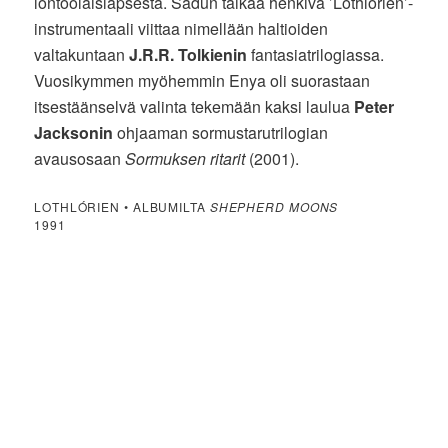
lontoolaislapsesta. Sadun taikaa henkivä ’Lothlórien’-
instrumentaali viittaa nimellään haltioiden
valtakuntaan
J.R.R. Tolkienin
fantasiatrilogiassa.
Vuosikymmen myöhemmin Enya oli suorastaan
itsestäänselvä valinta tekemään kaksi laulua
Peter
Jacksonin
ohjaaman sormustarutrilogian
avausosaan
Sormuksen ritarit
(2001).
LOTHLÓRIEN • ALBUMILTA
SHEPHERD MOONS
1991