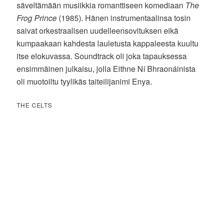
säveltämään musiikkia romanttiseen komediaan
The
Frog Prince
(1985). Hänen instrumentaalinsa tosin
saivat orkestraalisen uudelleensovituksen eikä
kumpaakaan kahdesta lauletusta kappaleesta kuultu
itse elokuvassa. Soundtrack oli joka tapauksessa
ensimmäinen julkaisu, jolla Eithne Ní Bhraonáinista
oli muotoiltu tyylikäs taiteilijanimi Enya.
THE CELTS