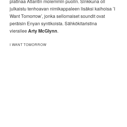
platinaa Atlantin molemmin puolin. Sinkkuna oli
julkaistu tenhoavan nimikappaleen lisäksi kaihoisa ’I
Want Tomorrow’, jonka sellomaiset soundit ovat
peräisin Enyan syntikoista. Sähkökitaristina
vierailee
Arty McGlynn
.
I WANT TOMORROW