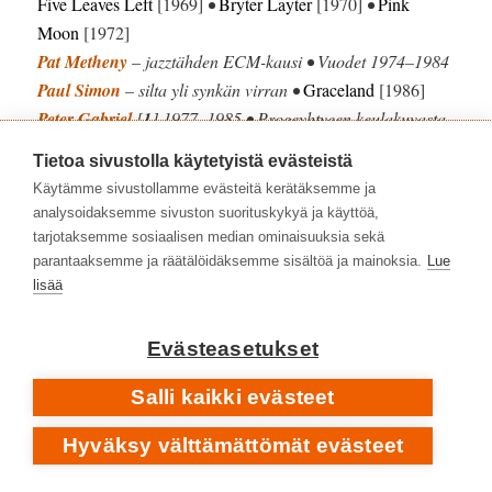
Five Leaves Left
[1969]
•
Bryter Layter
[1970]
•
Pink
Moon
[1972]
Pat Metheny
– jazztähden ECM-kausi • Vuodet 1974–1984
Paul Simon
– silta yli synkän virran •
Graceland
[1986]
Peter Gabriel
[
1
] 1977–1985 • Progeyhtyeen keulakuvasta
omavaraiseksi sooloartistiksi
Tietoa sivustolla käytetyistä evästeistä
Peter Gabriel
[
2
] 1986–2023 • Taiderockin vanhempi
Käytämme sivustollamme evästeitä kerätäksemme ja
valtiomies
analysoidaksemme sivuston suorituskykyä ja käyttöä,
Robert Plant
– Saving Grace soittaa lainatun omakseen –
tarjotaksemme sosiaalisen median ominaisuuksia sekä
kaikella kunnioituksella •
Saving Grace with Suzi Dian
parantaaksemme ja räätälöidäksemme sisältöä ja mainoksia.
Lue
lisää
[2025]
Sandy Denny
1947–1978
• Folk rockin unohtumaton ääni
Simple Minds
– voimaa ja suurta tunnetta •
Street Fighting
Evästeasetukset
Years
[1989]
Salli kaikki evästeet
Tracy Chapman
– altavastaajien ääni •
Tracy Chapman
[1988]
Hyväksy välttämättömät evästeet
U2
– aitoa parempi levy •
Achtung Baby
[1991]
Vangelis
1943–2022
• Mestarillinen atmosfäärien luoja