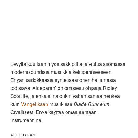
Levyllä kuullaan myös säkkipilliä ja viulua sitomassa
modernisoundista musiikkia kelttiperinteeseen.
Enyan taidokkaasta syntetisaattorien hallinnasta
todistava ’Aldebaran’ on omistettu ohjaaja Ridley
Scottille, ja ehkä siinä onkin vähän samaa henkeä
kuin
Vangeliksen
musiikissa
Blade Runneriin
.
Oivallisesti Enya käyttää omaa ääntään
instrumenttina.
ALDEBARAN