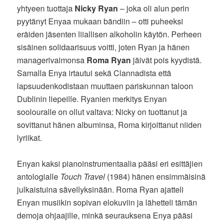
yhtyeen tuottaja
Nicky Ryan
– joka oli alun perin
pyytänyt Enyaa mukaan bändiin – otti puheeksi
eräiden jäsenten liiallisen alkoholin käytön. Perheen
sisäinen solidaarisuus voitti, joten Ryan ja hänen
managerivaimonsa
Roma Ryan
jäivät pois kyydistä.
Samalla Enya irtautui sekä Clannadista että
lapsuudenkodistaan muuttaen pariskunnan taloon
Dublinin liepeille. Ryanien merkitys Enyan
soolouralle on ollut valtava: Nicky on tuottanut ja
sovittanut hänen albuminsa, Roma kirjoittanut niiden
lyriikat.
Enyan kaksi pianoinstrumentaalia pääsi eri esittäjien
antologialle
Touch Travel
(1984) hänen ensimmäisinä
julkaistuina sävellyksinään. Roma Ryan ajatteli
Enyan musiikin sopivan elokuviin ja lähetteli tämän
demoja ohjaajille, minkä seurauksena Enya pääsi