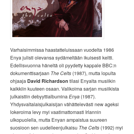
Varhaisimmissa haastatteluissaan vuodelta 1986
Enya julisti olevansa sydämeltään ikuisesti keltti.
Edellisvuonna häneltä oli pyydetty kappale BBC:n
dokumenttisarjaan
The Celts
(1987), mutta lopulta
ohjaaja
David Richardson
tilasi Enyalta musiikin
kaikkiin kuuteen osaan. Valikoima sarjan musiikista
julkaistiin debyyttialbumina
Enya
(1987).
Yhdysvaltalaisjulkaisijan vähättelevästi new ageksi
lokeroima levy myi vaatimattomasti Irlannin
ulkopuolella, mutta Enyan ampaistua suureen
suosioon sen uudelleenjulkaisu
The Celts
(1992) myi