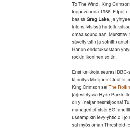
To The Wind’. King Crimson p
loppuvuonna 1968. Frippin, M
basisti
Greg Lake
, ja yhtye
Intensiivisissä harjoituksissa
omaa soundiaan. Merkittäv
sävellyksiin ja sointiin anto
Hänen ehdotuksestaan yhtyee
rockin ikoninen soitin.
Ensi keikkoja seurasi BBC-
kiinnitys Marquee Clubille
King Crimson sai
The Rolli
järjestetyssä Hyde Parkin i
oli yli neljännesmiljoona! T
manageritoimisto EG rahoitti
useampikin levy-yhtiö oli jo
sai myös oman Threshold-l