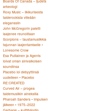
Boards Of Canada – ljudets
arkeologi
Roxy Music – ilkikurisesta
taiderockista viileään
eleganssiin
John McGregorin paletti
laajenee reunoiltaan
Scorpions – taustamusiikkia
tajunnan laajentamiselle •
Lonesome Crow
Esa Pulliainen ja Agents
loivat oman sinivalkoisen
soundinsa
Placebo loi debyyttinsä
uudelleen • Placebo
RE:CREATED
Curved Air – progea
taidemusiikin aineksilla
Pharoah Sanders • Impulsen
jälkeen • 1975–2022
Garbage – kulttibändin