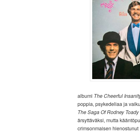
albumi
The Cheerful Insanity
poppia, psykedeliaa ja vaikut
The Saga Of Rodney Toady
ärsyttäväksi, mutta kääntöp
crimsonmaisen hienostunut i