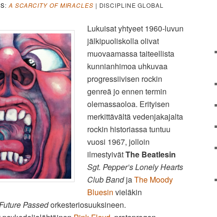
NS
:
A SCARCITY OF MIRACLES
| DISCIPLINE GLOBAL
Lukuisat yhtyeet 1960-luvun
jälkipuoliskolla olivat
muovaamassa taiteellista
kunnianhimoa uhkuvaa
progressiivisen rockin
genreä jo ennen termin
olemassaoloa. Erityisen
merkittävältä vedenjakajalta
rockin historiassa tuntuu
vuosi 1967, jolloin
ilmestyivät
The Beatlesin
Sgt. Pepper’s Lonely Hearts
Club Band
ja
The Moody
Bluesin
vieläkin
Future Passed
orkesteriosuuksineen.