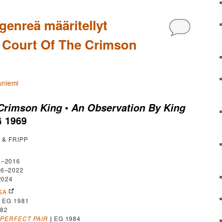
genreä määritellyt
Kommentoi
he Court Of The Crimson
uniemi
•
 Crimson King
An Observation By King
G 1969
 & FRIPP
–2016
6–2022
2024
SA
|
EG 1981
82
 PERFECT PAIR
|
EG 1984