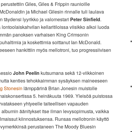
erustettiin Giles, Giles & Frippin raunioille
cDonaldin ja Michael Gilesin rinnalle tuli laulava
en täydensi lyyrikko ja valomestari
Peter Sinfield
.
 lontoolaiskahvilan kellaritiloissa viisikko alkoi luoda
immän panoksen varhaisen King Crimsonin
i puhaltimia ja koskettimia soittanut Ian McDonald.
seen hankittiin myös mellotroni, tuo progressiivisen
sessio
John Peelin
kutsumana sekä 12-viikkoinen
, mutta kenties tehokkaimman sysäyksen maineeseen
ng Stonesin
lämppärinä Brian Jonesin muistolle
lmaiskonsertissa 5. heinäkuuta 1969. Yleisöä puistossa
urvatakseen yhtyeelle taiteellisen vapauden
 albumin äänitykset itse ilman levysopimusta, vaikka
 ilmaissut kiinnostuksensa. Runsas mellotronin käyttö
evymerkkinsä perustaneen The Moody Bluesin