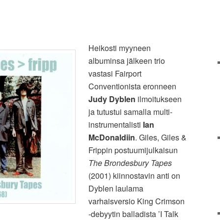
Heikosti myyneen
albuminsa jälkeen trio
vastasi Fairport
Conventionista eronneen
Judy Dyblen
ilmoitukseen
ja tutustui samalla multi-
instrumentalisti
Ian
McDonaldiin
. Giles, Giles &
Frippin postuumijulkaisun
The Brondesbury Tapes
(2001) kiinnostavin anti on
Dyblen laulama
varhaisversio King Crimson
-debyytin balladista ’I Talk