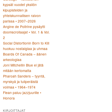
kypsät vuodet yksilön
kipupisteiden ja
yhteiskunnallisen raivon
parissa • 2007–2026
Angine de Poitrine pysäytti
doomscrollaajat • Vol. 1 & Vol.
2
Social Distortionin Born to Kill
huokuu nostalgiaa ja uhmaa
Boards Of Canada – äänen
arkeologiaa
Joni Mitchellin Blue ei jätä
mitään kertomatta
Pharoah Sanders – tyyntä,
myrskyä ja tuliperäistä
voimaa • 1964–1974
Flean paluu jazzjuurille •
Honora
KIRJOITTAJAT