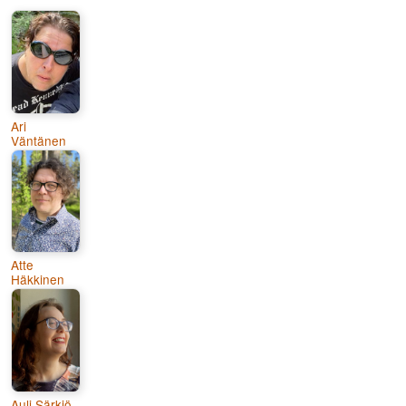
Ari
Väntänen
Atte
Häkkinen
Auli Särkiö-