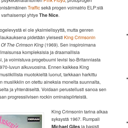
t psykedelialähtöinen
Pink Floyd
, protoprogen
onisärmäinen
Traffic
sekä progen voimatrio ELP:stä
varhaisempi yhtye
The Nice
.
elevystä ei ole yksimielisyyttä, mutta genren
ölaukauksena pidetään yleisesti
King Crimsonin
t Of The Crimson King
(1969). Sen inspiroimana
 ilmaisunsa kompleksisia ja draamallisia
, ja voimistuva progebuumi levisi Iso-Britanniasta
1970-luvun alkuvuosina. Ennen kaikkea King
usiikillista muotokieltä luonut, tarkkaan harkittu
n musiikkiin on otettu aineksia monelta suunnalta,
selta ja yhtenäiseltä. Voidaan perustellusti sanoa sen
n progressiivisen rockin ominaispiirteistä.
King Crimsonin tarina alkaa
syksystä 1967. Rumpali
Michael Giles
ja basisti