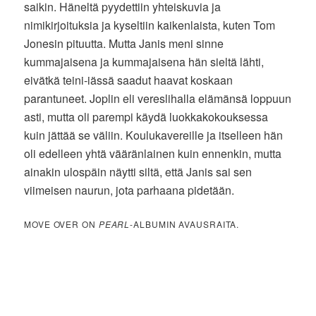
saikin. Häneltä pyydettiin yhteiskuvia ja
nimikirjoituksia ja kyseltiin kaikenlaista, kuten Tom
Jonesin pituutta. Mutta Janis meni sinne
kummajaisena ja kummajaisena hän sieltä lähti,
eivätkä teini-iässä saadut haavat koskaan
parantuneet. Joplin eli vereslihalla elämänsä loppuun
asti, mutta oli parempi käydä luokkakokouksessa
kuin jättää se väliin. Koulukavereille ja itselleen hän
oli edelleen yhtä vääränlainen kuin ennenkin, mutta
ainakin ulospäin näytti siltä, että Janis sai sen
viimeisen naurun, jota parhaana pidetään.
MOVE OVER ON
PEARL
-ALBUMIN AVAUSRAITA.