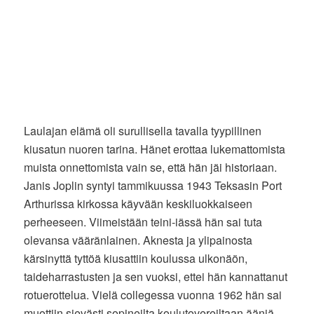
Laulajan elämä oli surullisella tavalla tyypillinen
kiusatun nuoren tarina. Hänet erottaa lukemattomista
muista onnettomista vain se, että hän jäi historiaan.
Janis Joplin syntyi tammikuussa 1943 Teksasin Port
Arthurissa kirkossa käyvään keskiluokkaiseen
perheeseen. Viimeistään teini-iässä hän sai tuta
olevansa vääränlainen. Aknesta ja ylipainosta
kärsinyttä tyttöä kiusattiin koulussa ulkonäön,
taideharrastusten ja sen vuoksi, ettei hän kannattanut
rotuerottelua. Vielä collegessa vuonna 1962 hän sai
muottiin sievästi sopineilta koulutovereiltaan ääniä