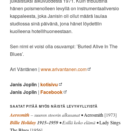
julkaistuksi alkuvuodesta 1971. Kuin tribuuttina
hänen poismenolleen levyllä on instrumentaaliversio
kappaleesta, joka Janisin oli ollut määrä laulaa
studiossa sinä päivänä, jona hänet löydettiin
kuolleena hotellihuoneestaan.
Sen nimi ei voisi olla osuvampi: ’Buried Alive In The
Blues’.
Ari Väntänen |
www.arivantanen.com
Janis Joplin
|
kotisivu
Janis Joplin
|
Facebook
SAATAT PITÄÄ MYÖS NÄISTÄ LEVYHYLLYISTÄ
Aerosmith
– suuren stoorin alkusanat •
Aerosmith
[1973]
Billie Holiday
1915–1959
• Esillä koko elämä •
Lady Sings
The Blues
[1956]