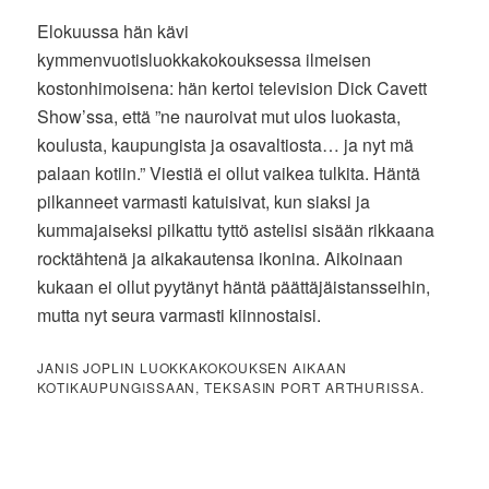
Elokuussa hän kävi
kymmenvuotisluokkakokouksessa ilmeisen
kostonhimoisena: hän kertoi television Dick Cavett
Show’ssa, että ”ne nauroivat mut ulos luokasta,
koulusta, kaupungista ja osavaltiosta… ja nyt mä
palaan kotiin.” Viestiä ei ollut vaikea tulkita. Häntä
pilkanneet varmasti katuisivat, kun siaksi ja
kummajaiseksi pilkattu tyttö astelisi sisään rikkaana
rocktähtenä ja aikakautensa ikonina. Aikoinaan
kukaan ei ollut pyytänyt häntä päättäjäistansseihin,
mutta nyt seura varmasti kiinnostaisi.
JANIS JOPLIN LUOKKAKOKOUKSEN AIKAAN
KOTIKAUPUNGISSAAN, TEKSASIN PORT ARTHURISSA.