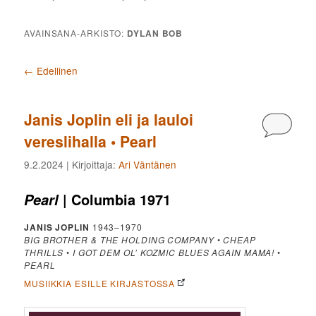
AVAINSANA-ARKISTO:
DYLAN BOB
Artikkelien selaus
←
Edellinen
Janis Joplin eli ja lauloi
Kommen
vereslihalla • Pearl
9.2.2024
| Kirjoittaja:
Ari Väntänen
| Columbia 1971
Pearl
JANIS JOPLIN
1943–1970
BIG BROTHER & THE HOLDING COMPANY
•
CHEAP
THRILLS
•
I GOT DEM OL’ KOZMIC BLUES AGAIN MAMA!
•
PEARL
MUSIIKKIA ESILLE KIRJASTOSSA