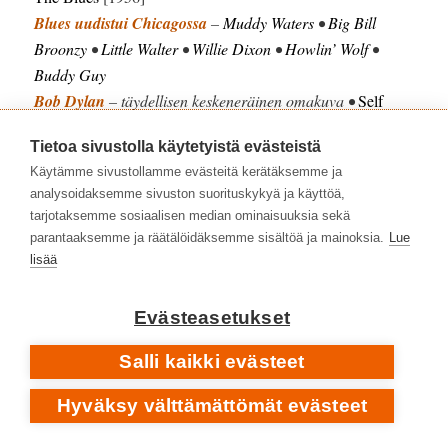
Blues uudistui Chicagossa
–
Muddy Waters
•
Big Bill
Broonzy
•
Little Walter
•
Willie Dixon
•
Howlin’ Wolf
•
Buddy Guy
Bob Dylan
– täydellisen keskeneräinen omakuva •
Self
Portrait
[1970]
Tietoa sivustolla käytetyistä evästeistä
Jane’s Addiction
– toisinajattelijoiden taidemanifesti •
Käytämme sivustollamme evästeitä kerätäksemme ja
Ritual De Lo Habitual
[1990]
analysoidaksemme sivuston suorituskykyä ja käyttöä,
Jimi Hendrix
1942–1970
• Tanssimusiikkia
tarjotaksemme sosiaalisen median ominaisuuksia sekä
vapaudenjanoisille •
The Jimi Hendrix Experience:
Are
parantaaksemme ja räätälöidäksemme sisältöä ja mainoksia.
Lue
You Experienced
[1967]
lisää
Knuclebone Oscar
– seikkailu jatkuu •
Uncle Knuckle
[2024]
Evästeasetukset
Marianne Faithfull
1946–2025
• Uuden ajanlaskun alku •
Broken English
[1979]
Salli kaikki evästeet
MC5
oli vastakulttuurin vihainen ääni •
Kick Out The Jams
Hyväksy välttämättömät evästeet
[1969]
Robert Johnson
1911–1938
• Bluespioneerin elämäntyö •