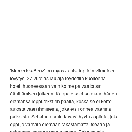
’Mercedes-Benz’ on myös Janis Joplinin viimeinen
levytys. 27-vuotias laulaja löydettiin kuolleena
hotellihuoneestaan vain kolme päivää biisin
äänittämisen jälkeen. Kappale sopi soimaan hänen
elämänsä lopputekstien päällä, koska se ei kerro
autosta vaan ihmisestä, joka etsii onnea vääristä
paikoista. Sellainen laulu kuvasi hyvin Joplinia, joka
oppi jo varhain olemaan rakastamatta itseään ja
vahingoitti itseään monin tavoin. Ehkä se teki