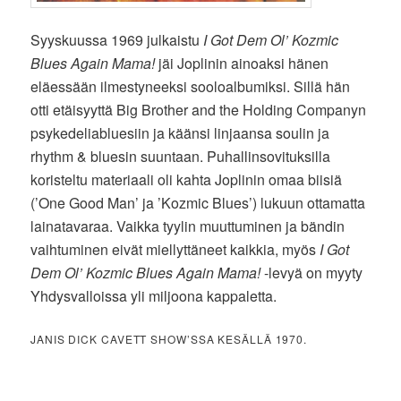
Syyskuussa 1969 julkaistu
I Got Dem Ol’ Kozmic
Blues Again Mama!
jäi Joplinin ainoaksi hänen
eläessään ilmestyneeksi sooloalbumiksi. Sillä hän
otti etäisyyttä Big Brother and the Holding Companyn
psykedeliabluesiin ja käänsi linjaansa soulin ja
rhythm & bluesin suuntaan. Puhallinsovituksilla
koristeltu materiaali oli kahta Joplinin omaa biisiä
(’One Good Man’ ja ’Kozmic Blues’) lukuun ottamatta
lainatavaraa. Vaikka tyylin muuttuminen ja bändin
vaihtuminen eivät miellyttäneet kaikkia, myös
I Got
Dem Ol’ Kozmic Blues Again Mama!
-levyä on myyty
Yhdysvalloissa yli miljoona kappaletta.
JANIS DICK CAVETT SHOW’SSA KESÄLLÄ 1970.