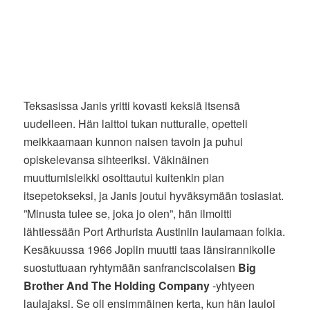
Teksasissa Janis yritti kovasti keksiä itsensä
uudelleen. Hän laittoi tukan nutturalle, opetteli
meikkaamaan kunnon naisen tavoin ja puhui
opiskelevansa sihteeriksi. Väkinäinen
muuttumisleikki osoittautui kuitenkin pian
itsepetokseksi, ja Janis joutui hyväksymään tosiasiat.
”Minusta tulee se, joka jo olen”, hän ilmoitti
lähtiessään Port Arthurista Austiniin laulamaan folkia.
Kesäkuussa 1966 Joplin muutti taas länsirannikolle
suostuttuaan ryhtymään sanfranciscolaisen
Big
Brother And The Holding Company
-yhtyeen
laulajaksi. Se oli ensimmäinen kerta, kun hän lauloi