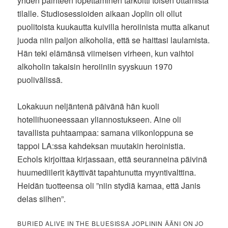
yhden päihteen lopettaminen tarkoitti toisen ottamista
tilalle. Studiosessioiden aikaan Joplin oli ollut
puolitoista kuukautta kuivilla heroiinista mutta alkanut
juoda niin paljon alkoholia, että se haittasi laulamista.
Hän teki elämänsä viimeisen virheen, kun vaihtoi
alkoholin takaisin heroiiniin syyskuun 1970
puolivälissä.
Lokakuun neljäntenä päivänä hän kuoli
hotellihuoneessaan yliannostukseen. Aine oli
tavallista puhtaampaa: samana viikonloppuna se
tappoi LA:ssa kahdeksan muutakin heroinistia.
Echols kirjoittaa kirjassaan, että seuranneina päivinä
huumediilerit käyttivät tapahtunutta myyntivalttina.
Heidän tuotteensa oli ”niin stydiä kamaa, että Janis
delas siihen”.
BURIED ALIVE IN THE BLUESISSA JOPLININ ÄÄNI ON JO