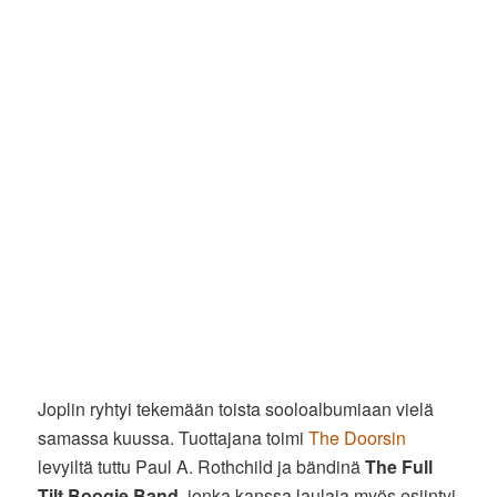
Joplin ryhtyi tekemään toista sooloalbumiaan vielä
samassa kuussa. Tuottajana toimi
The Doorsin
levyiltä tuttu Paul A. Rothchild ja bändinä
The Full
Tilt Boogie Band
, jonka kanssa laulaja myös esiintyi