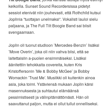
keikoilla. Sunset Sound Recordersissa pidetyt
sessiot etenivät niin jouhevasti, että Rothchild kutsui
Joplinia ”tuottajan unelmaksi”. Vokalisti lauloi sielu
paljaana, ja The Full Tilt Boogie Band sai biisit
svengaamaan.
Joplin oli tuonut studioon ’Mercedes-Benzin’ lisäksi
’Move Overin’, joka oli niin vahva biisi, että se
laitettaisiin a-puolen ensimmäiseksi. Lisäksi
äänitettiin tehokkaita covereita, kuten Kris
Kristoffersonin ’Me & Bobby McGee’ ja Bobby
Womackin ’Trust Me’. Musiikki oli kuitenkin ainoa
asia, joka toimi. Ystäviensä mukaan Joplin kärsi
masennuksesta ja suhtautui elämäänsä
pessimistisesti ja välinpitämättömästi. Hän oli
saavuttanut paljon, mutta ei ollut tullut onnelliseksi.