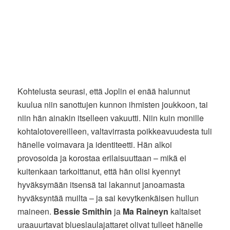
Kohtelusta seurasi, että Joplin ei enää halunnut
kuulua niin sanottujen kunnon ihmisten joukkoon, tai
niin hän ainakin itselleen vakuutti. Niin kuin monille
kohtalotovereilleen, valtavirrasta poikkeavuudesta tuli
hänelle voimavara ja identiteetti. Hän alkoi
provosoida ja korostaa erilaisuuttaan – mikä ei
kuitenkaan tarkoittanut, että hän olisi kyennyt
hyväksymään itsensä tai lakannut janoamasta
hyväksyntää muilta – ja sai kevytkenkäisen hullun
maineen.
Bessie Smithin
ja
Ma Raineyn
kaltaiset
uraauurtavat blueslaulajattaret olivat tulleet hänelle