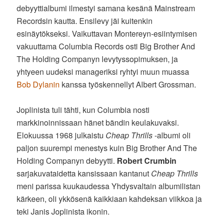
debyyttialbumi ilmestyi samana kesänä Mainstream
Recordsin kautta. Ensilevy jäi kuitenkin
esinäytökseksi. Vaikuttavan Montereyn-esiintymisen
vakuuttama Columbia Records osti Big Brother And
The Holding Companyn levytyssopimuksen, ja
yhtyeen uudeksi manageriksi ryhtyi muun muassa
Bob Dylanin
kanssa työskennellyt Albert Grossman.
Joplinista tuli tähti, kun Columbia nosti
markkinoinnissaan hänet bändin keulakuvaksi.
Elokuussa 1968 julkaistu
Cheap Thrills
-albumi oli
paljon suurempi menestys kuin Big Brother And The
Holding Companyn debyytti.
Robert Crumbin
sarjakuvataidetta kansissaan kantanut
Cheap Thrills
meni parissa kuukaudessa Yhdysvaltain albumilistan
kärkeen, oli ykkösenä kaikkiaan kahdeksan viikkoa ja
teki Janis Joplinista ikonin.