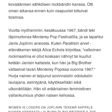
kovaäänisen sähköisen rockbändin kanssa. Otti
oman aikansa ennen kuin osapuolet tottuivat
toisiinsa.
Vuotta myöhemmin, kesäkuussa 1967, bändi teki
läpimurtonsa Monterey Pop Festivalilla, ja se tapahtui
Janis Joplinin ansiosta. Kuten
Paratiisin arvet
-
elämäkerran tekijä Alice Echols kirjoittaa; ”valkoinen
rockmaailma ei ollut koskaan nähnyt tai kuullut
ketään Janisin kaltaista, kun hän ja Big Brother
valtasivat lavan Monterey Popissa vuonna 1967.”
Hurja nainen ei taipunut sovinnaisiin odotuksiin
laulajana, esiintyjänä, käytöksellään eikä
ulkonäöllään. Hän oli eräänlainen feministinen
vallankumous yhden naisen kehossa.
WOMEN IS LOSERS ON JOPLININ TEKEMÄ KAPPALE
NAISEN ASEMASTA • ALBUMILTA
BIG BROTHER & THE