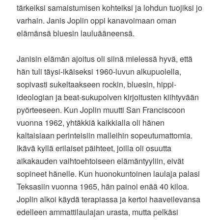
tärkeiksi samaistumisen kohteiksi ja lohdun tuojiksi jo
varhain. Janis Joplin oppi kanavoimaan oman
elämänsä bluesin lauluääneensä.
Janisin elämän ajoitus oli siinä mielessä hyvä, että
hän tuli täysi-ikäiseksi 1960-luvun alkupuolella,
sopivasti sukeltaakseen rockin, bluesin, hippi-
ideologian ja beat-sukupolven kirjoitusten kiihtyvään
pyörteeseen. Kun Joplin muutti San Franciscoon
vuonna 1962, yhtäkkiä kaikkialla oli hänen
kaltaisiaan perinteisiin malleihin sopeutumattomia.
Ikävä kyllä erilaiset päihteet, joilla oli osuutta
aikakauden vaihtoehtoiseen elämäntyyliin, eivät
sopineet hänelle. Kun huonokuntoinen laulaja palasi
Teksasiin vuonna 1965, hän painoi enää 40 kiloa.
Joplin alkoi käydä terapiassa ja kertoi haaveilevansa
edelleen ammattilaulajan urasta, mutta pelkäsi