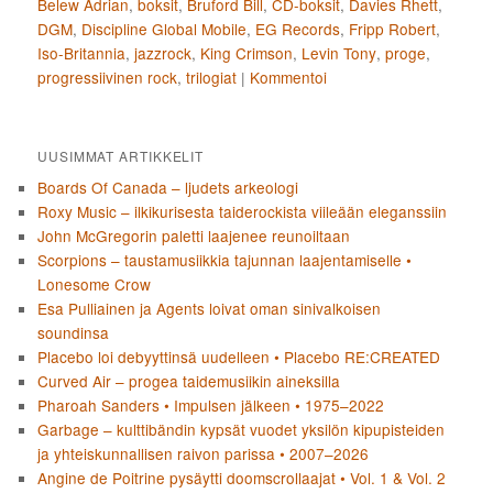
Belew Adrian
,
boksit
,
Bruford Bill
,
CD-boksit
,
Davies Rhett
,
DGM
,
Discipline Global Mobile
,
EG Records
,
Fripp Robert
,
Iso-Britannia
,
jazzrock
,
King Crimson
,
Levin Tony
,
proge
,
progressiivinen rock
,
trilogiat
|
Kommentoi
UUSIMMAT ARTIKKELIT
Boards Of Canada – ljudets arkeologi
Roxy Music – ilkikurisesta taiderockista viileään eleganssiin
John McGregorin paletti laajenee reunoiltaan
Scorpions – taustamusiikkia tajunnan laajentamiselle •
Lonesome Crow
Esa Pulliainen ja Agents loivat oman sinivalkoisen
soundinsa
Placebo loi debyyttinsä uudelleen • Placebo RE:CREATED
Curved Air – progea taidemusiikin aineksilla
Pharoah Sanders • Impulsen jälkeen • 1975–2022
Garbage – kulttibändin kypsät vuodet yksilön kipupisteiden
ja yhteiskunnallisen raivon parissa • 2007–2026
Angine de Poitrine pysäytti doomscrollaajat • Vol. 1 & Vol. 2