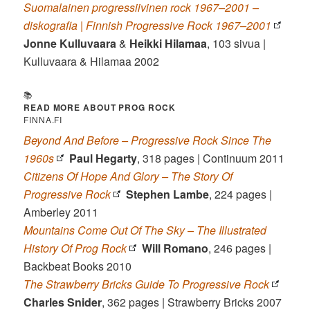
Suomalainen progressiivinen rock 1967–2001 –
diskografia | Finnish Progressive Rock 1967–2001
Jonne Kulluvaara
&
Heikki Hilamaa
, 103 sivua |
Kulluvaara & Hilamaa 2002
📚
READ MORE ABOUT PROG ROCK
FINNA.FI
Beyond And Before – Progressive Rock Since The
1960s
Paul Hegarty
, 318 pages | Continuum 2011
Citizens Of Hope And Glory – The Story Of
Progressive Rock
Stephen Lambe
, 224 pages |
Amberley 2011
Mountains Come Out Of The Sky – The Illustrated
History Of Prog Rock
Will Romano
, 246 pages |
Backbeat Books 2010
The Strawberry Bricks Guide To Progressive Rock
Charles Snider
, 362 pages | Strawberry Bricks 2007