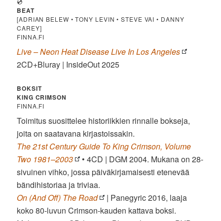
💿
BEAT
[ADRIAN BELEW • TONY LEVIN • STEVE VAI • DANNY
CAREY]
FINNA.FI
Live – Neon Heat Disease Live In Los Angeles
2CD+Bluray | InsideOut 2025
BOKSIT
KING CRIMSON
FINNA.FI
Toimitus suosittelee historiikkien rinnalle bokseja,
joita on saatavana kirjastoissakin.
The 21st Century Guide To King Crimson, Volume
Two 1981–2003
• 4CD | DGM 2004. Mukana on 28-
sivuinen vihko, jossa päiväkirjamaisesti etenevää
bändihistoriaa ja triviaa.
On (And Off) The Road
| Panegyric 2016, laaja
koko 80-luvun Crimson-kauden kattava boksi.