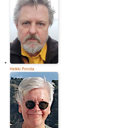
Heikki Poroila