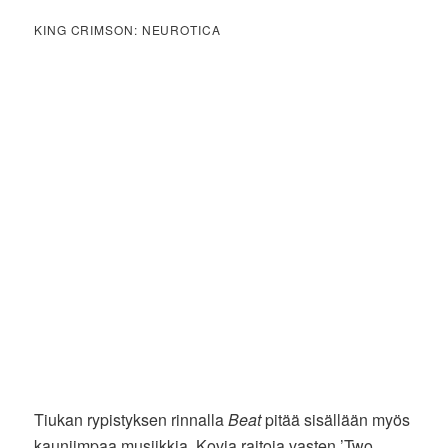
KING CRIMSON: NEUROTICA
Tiukan rypistyksen rinnalla
Beat
pitää sisällään myös
kauniimpaa musiikkia. Kovia raitoja vasten ’Two