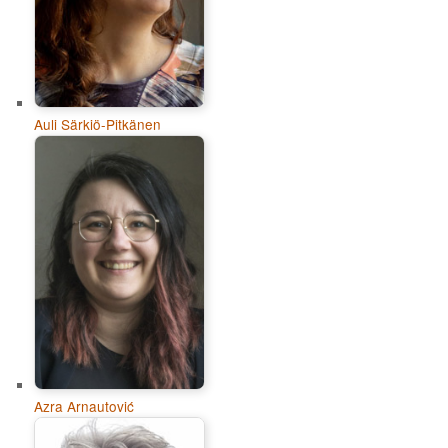
Auli Särkiö-Pitkänen
Azra Arnautović