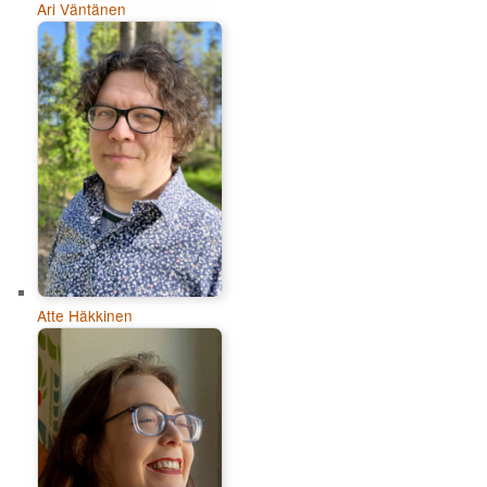
Ari Väntänen
Atte Häkkinen