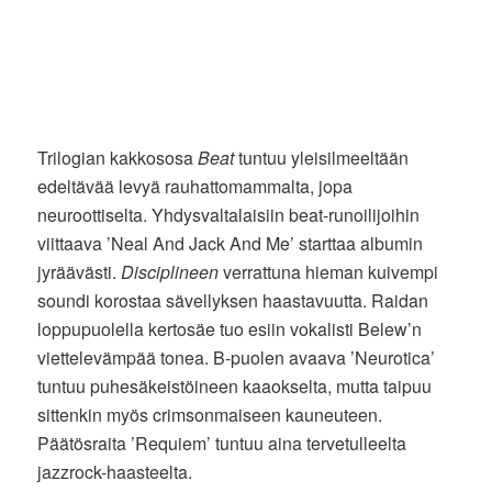
Trilogian kakkososa
Beat
tuntuu yleisilmeeltään
edeltävää levyä rauhattomammalta, jopa
neuroottiselta. Yhdysvaltalaisiin beat-runoilijoihin
viittaava ’Neal And Jack And Me’ starttaa albumin
jyräävästi.
Disciplineen
verrattuna hieman kuivempi
soundi korostaa sävellyksen haastavuutta. Raidan
loppupuolella kertosäe tuo esiin vokalisti Belew’n
viettelevämpää tonea. B-puolen avaava ’Neurotica’
tuntuu puhesäkeistöineen kaaokselta, mutta taipuu
sittenkin myös crimsonmaiseen kauneuteen.
Päätösraita ’Requiem’ tuntuu aina tervetulleelta
jazzrock-haasteelta.