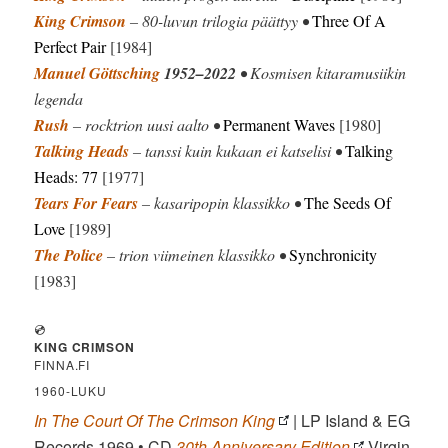
King Crimson
– 80-luvun trilogia päättyy •
Three Of A
Perfect Pair
[1984]
Manuel Göttsching
1952–2022
• Kosmisen kitaramusiikin
legenda
Rush
– rocktrion uusi aalto •
Permanent Waves
[1980]
Talking Heads
– tanssi kuin kukaan ei katselisi •
Talking
Heads: 77
[1977]
Tears For Fears
– kasaripopin klassikko •
The Seeds Of
Love
[1989]
The Police
– trion viimeinen klassikko •
Synchronicity
[1983]
💿
KING CRIMSON
FINNA.FI
1960-LUKU
In The Court Of The Crimson King
| LP Island & EG
Records 1969 • CD
30th Anniversary Edition
Virgin