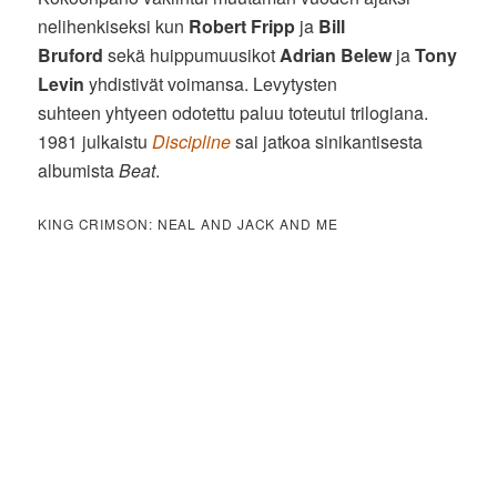
nelihenkiseksi kun
Robert Fripp
ja
Bill
Bruford
sekä huippumuusikot
Adrian Belew
ja
Tony
Levin
yhdistivät voimansa. Levytysten
suhteen yhtyeen odotettu paluu toteutui trilogiana.
1981 julkaistu
Discipline
sai jatkoa sinikantisesta
albumista
Beat
.
KING CRIMSON: NEAL AND JACK AND ME