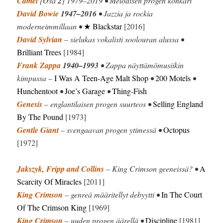
Camel
[Osa
2
] 1979–2019 • Melodisen progen konkari
David Bowie
1947–2016
• Jazzia ja rockia
moderneimmillaan •
★ Blackstar
[2016]
David Sylvian
– sielukas vokalisti soolouran alussa •
Brilliant Trees
[1984]
Frank Zappa
1940–1993
• Zappa näyttämömusiikin
kimpussa –
I Was A Teen-Age Malt Shop
•
200 Motels
•
Hunchentoot
•
Joe’s Garage
•
Thing-Fish
Genesis
– englantilaisen progen suurteos •
Selling England
By The Pound
[1973]
Gentle Giant
– svengaavan progen ytimessä •
Octopus
[1972]
Jakszyk, Fripp and Collins
– King Crimson geeneissä? •
A
Scarcity Of Miracles
[2011]
King Crimson
– genreä määritellyt debyytti •
In The Court
Of The Crimson King
[1969]
King Crimson
– uuden progen äärellä •
Discipline
[1981]