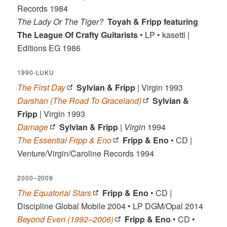
Records 1984
The Lady Or The Tiger?
Toyah & Fripp featuring
The League Of Crafty Guitarists
• LP • kasetti |
Editions EG 1986
1990-LUKU
The First Day
Sylvian & Fripp
| Virgin 1993
Darshan (The Road To Graceland)
Sylvian &
Fripp
| Virgin 1993
Damage
Sylvian & Fripp
|
Virgin
1994
The Essential Fripp & Eno
Fripp & Eno
• CD |
Venture/Virgin/Caroline Records 1994
2000–2009
The Equatorial Stars
Fripp & Eno
• CD |
Discipline Global Mobile 2004 • LP DGM/Opal 2014
Beyond Even (1992–2006)
Fripp & Eno
• CD •