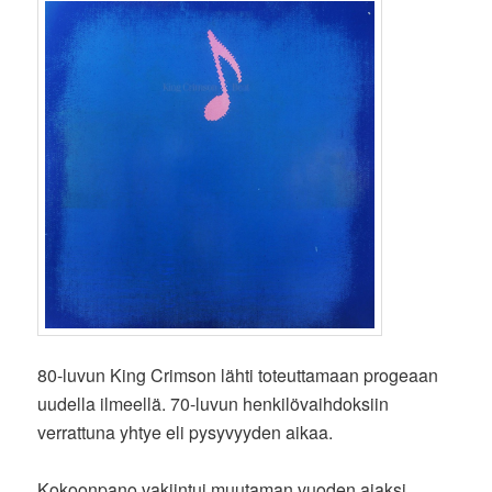
80-luvun King Crimson lähti toteuttamaan progeaan
uudella ilmeellä. 70-luvun henkilövaihdoksiin
verrattuna yhtye eli pysyvyyden aikaa.
Kokoonpano vakiintui muutaman vuoden ajaksi