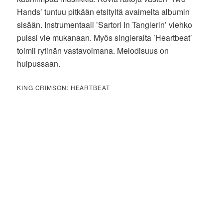
Hands’ tuntuu pitkään etsityltä avaimelta albumin
sisään. Instrumentaali ’Sartori In Tangierin’ viehko
pulssi vie mukanaan. Myös singleraita ’Heartbeat’
toimii rytinän vastavoimana. Melodisuus on
huipussaan.
KING CRIMSON: HEARTBEAT