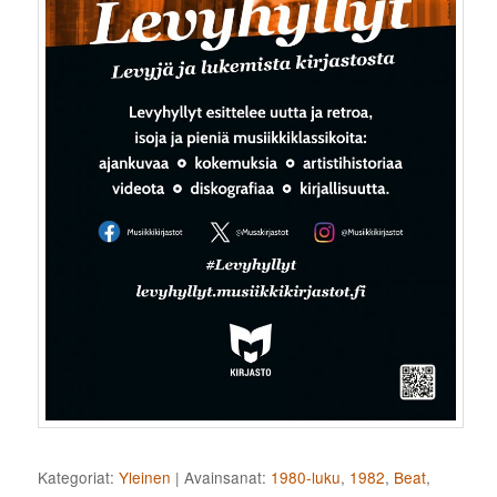
Kategoriat:
Yleinen
|
Avainsanat:
1980-luku
,
1982
,
Beat
,