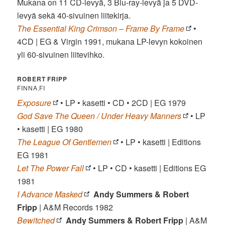
Mukana on 11 CD-levyä, 3 Blu-ray-levyä ja 5 DVD-
levyä sekä 40-sivuinen liitekirja.
The Essential King Crimson – Frame By Frame
•
4CD | EG & Virgin 1991, mukana LP-levyn kokoinen
yli 60-sivuinen liitevihko.
ROBERT FRIPP
FINNA.FI
Exposure
• LP • kasetti • CD • 2CD | EG 1979
God Save The Queen / Under Heavy Manners
• LP
• kasetti | EG 1980
The League Of Gentlemen
• LP • kasetti | Editions
EG 1981
Let The Power Fall
• LP • CD • kasetti | Editions EG
1981
I Advance Masked
Andy Summers & Robert
Fripp
| A&M Records 1982
Bewitched
Andy Summers & Robert Fripp
| A&M