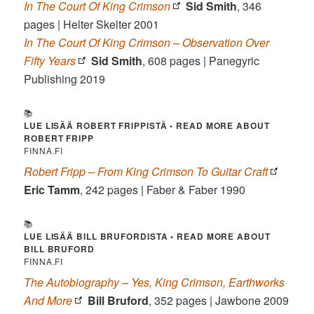
In The Court Of King Crimson
Sid Smith
, 346
pages | Helter Skelter 2001
In The Court Of King Crimson – Observation Over
Fifty Years
Sid Smith
, 608 pages | Panegyric
Publishing 2019
📚
LUE LISÄÄ ROBERT FRIPPISTÄ • READ MORE ABOUT
ROBERT FRIPP
FINNA.FI
Robert Fripp – From King Crimson To Guitar Craft
Eric Tamm
, 242 pages | Faber & Faber 1990
📚
LUE LISÄÄ BILL BRUFORDISTA • READ MORE ABOUT
BILL BRUFORD
FINNA.FI
The Autobiography – Yes, King Crimson, Earthworks
And More
Bill Bruford
, 352 pages | Jawbone 2009