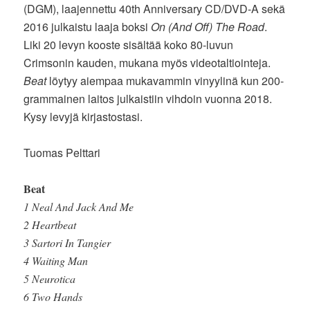
(DGM), laajennettu 40th Anniversary CD/DVD-A sekä
2016 julkaistu laaja boksi
On (And Off) The Road
.
Liki 20 levyn kooste sisältää koko 80-luvun
Crimsonin kauden, mukana myös videotaltiointeja.
Beat
löytyy aiempaa mukavammin vinyylinä kun 200-
grammainen laitos julkaistiin vihdoin vuonna 2018.
Kysy levyjä kirjastostasi.
Tuomas Pelttari
Beat
1 Neal And Jack And Me
2 Heartbeat
3 Sartori In Tangier
4 Waiting Man
5 Neurotica
6 Two Hands