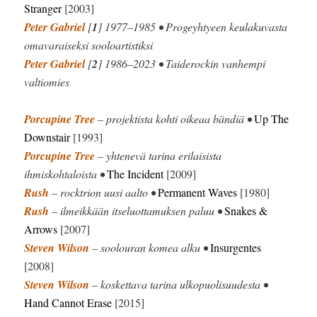
Stranger
[2003]
Peter Gabriel
[
1
] 1977–1985 • Progeyhtyeen keulakuvasta
omavaraiseksi sooloartistiksi
Peter Gabriel
[
2
] 1986–2023 • Taiderockin vanhempi
valtiomies
Porcupine Tree
– projektista kohti oikeaa bändiä •
Up The
Downstair
[1993]
Porcupine Tree
– yhtenevä tarina erilaisista
ihmiskohtaloista •
The Incident
[2009]
Rush
– rocktrion uusi aalto •
Permanent Waves
[1980]
Rush
– ilmeikkään itseluottamuksen paluu •
Snakes &
Arrows
[2007]
Steven Wilson
– soolouran komea alku •
Insurgentes
[2008]
Steven Wilson
– koskettava tarina ulkopuolisuudesta •
Hand Cannot Erase
[2015]