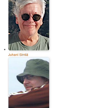
Juhani Similä