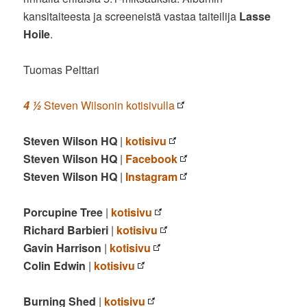
kansitaiteesta ja screeneistä vastaa taiteilija
Lasse
Hoile
.
Tuomas Pelttari
4 ½
Steven Wilsonin kotisivulla
Steven Wilson HQ
|
kotisivu
Steven Wilson HQ
|
Facebook
Steven Wilson HQ
|
Instagram
Porcupine Tree
|
kotisivu
Richard Barbieri
|
kotisivu
Gavin Harrison
|
kotisivu
Colin Edwin
|
kotisivu
Burning Shed
|
kotisivu