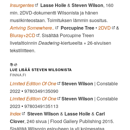
Insurgentes
Lasse Hoile
&
Steven Wilson
, 160
min. 2DVD-dokumentti Wilsonista ja hänen
musiikinteostaan. Toimituksen lämmin suositus.
Arriving Somewhere..
Porcupine Tree
•
2DVD
&
Bluray+2CD
. Sisältää Porcupine Treen
livetaltioinnin
Deadwing
-kiertueelta + 26-sivuisen
tekstiliitteen.
📚💿
LUE LISÄÄ STEVEN WILSONISTA
FINNA.FI
Limited Edition Of One
Steven Wilson
| Constable
2022
•
9780349135090
Limited Edition Of One
Steven Wilson
| Constable
2023
•
9780349135113
Index
Steven Wilson
&
Lasse Hoile
&
Carl
Clover
, 240 sivua | Flood Gallery Publishing 2015.
Sisältää Wilsonin esipuheen ja yli kolmesataa