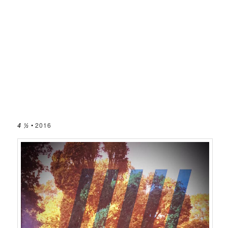
•
2016
4 ½