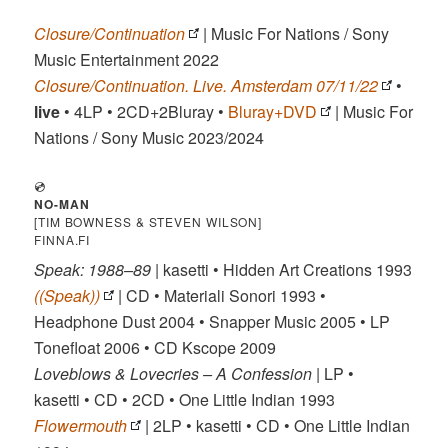
Closure/Continuation
| Music For Nations / Sony
Music Entertainment 2022
Closure/Continuation. Live. Amsterdam 07/11/22
•
live
• 4LP • 2CD+2Bluray •
Bluray+DVD
| Music For
Nations / Sony Music 2023/2024
💿
NO-MAN
[TIM BOWNESS & STEVEN WILSON]
FINNA.FI
Speak: 1988–89
| kasetti • Hidden Art Creations 1993
((Speak))
| CD • Materiali Sonori 1993 •
Headphone Dust 2004 • Snapper Music 2005 • LP
Tonefloat 2006 • CD Kscope 2009
Loveblows & Lovecries – A Confession
| LP •
kasetti • CD • 2CD • One Little Indian 1993
Flowermouth
| 2LP • kasetti • CD • One Little Indian