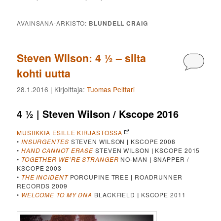
AVAINSANA-ARKISTO:
BLUNDELL CRAIG
Steven Wilson: 4 ½ – silta
Kommen
kohti uutta
28.1.2016
| Kirjoittaja:
Tuomas Pelttari
4 ½ | Steven Wilson / Kscope 2016
MUSIIKKIA ESILLE KIRJASTOSSA
•
INSURGENTES
STEVEN WILSON
|
KSCOPE 2008
•
HAND CANNOT ERASE
STEVEN WILSON
|
KSCOPE 2015
•
TOGETHER WE’RE STRANGER
NO-MAN
|
SNAPPER /
KSCOPE 2003
•
THE INCIDENT
PORCUPINE TREE
|
ROADRUNNER
RECORDS 2009
•
WELCOME TO MY DNA
BLACKFIELD
|
KSCOPE 2011