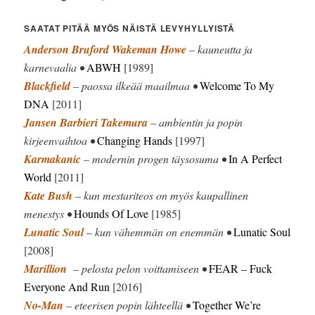
SAATAT PITÄÄ MYÖS NÄISTÄ LEVYHYLLYISTÄ
Anderson Bruford Wakeman Howe
– kauneutta ja
karnevaalia •
ABWH
[1989]
Blackfield
– paossa ilkeää maailmaa •
Welcome To My
DNA
[2011]
Jansen Barbieri Takemura
– ambientin ja popin
kirjeenvaihtoa •
Changing Hands
[1997]
Karmakanic
– modernin progen täysosuma •
In A Perfect
World
[2011]
Kate Bush
– kun mestariteos on myös kaupallinen
menestys •
Hounds Of Love
[1985]
Lunatic Soul
– kun vähemmän on enemmän •
Lunatic Soul
[2008]
Marillion
– pelosta pelon voittamiseen •
FEAR – Fuck
Everyone And Run
[2016]
No-Man
– eteerisen popin lähteellä •
Together We’re