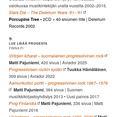
valokuvaa musiikintekijän uralta vuosilta 2002–2015.
Stars Die – The Delerium Years ‘91–’91
Porcupine Tree
•
2CD + 40-sivuinen liite | Delerium
Records 2002
📚
LUE LISÄÄ PROGESTA
FINNA.FI
Virtojen kiharat – suomalainen progressiivinen rock
Matti Pajuniemi
, 420 sivua | Aviador 2025
Progressiivisen rockin sydän
Tuukka Hämäläinen
,
309 sivua | Aviador 2022
Aamunkoiton portit – progressiivinen rock 1967–1979
Matti Pajuniemi
, 384 sivua | Suomen
musiikkikirjastoyhdistys 2013 • Uusi painos 2017
Prog Finlandia
Matti Pajuniemi
, 336 sivua | Matti
Pajuniemi 2016
Unisatama – progressiivinen rock 1980–2020
Matti