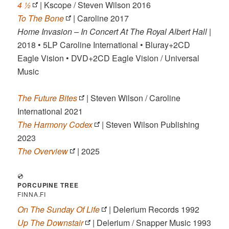
4 ½
| Kscope / Steven Wilson 2016
To The Bone
| Caroline 2017
Home Invasion – In Concert At The Royal Albert Hall
|
2018 • 5LP Caroline International • Bluray+2CD
Eagle Vision • DVD+2CD Eagle Vision / Universal
Music
The Future Bites
| Steven Wilson / Caroline
International 2021
The Harmony Codex
| Steven Wilson Publishing
2023
The Overview
| 2025
💿
PORCUPINE TREE
FINNA.FI
On The Sunday Of Life
| Delerium Records 1992
Up The Downstair
| Delerium / Snapper Music 1993