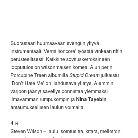
Suorastaan huumaavaan svengiin yltyvä
instrumentaali ’Vermillioncore’ työstää vinkeän riffin
perusteellisesti. Kaikkine sovituskerroksineen
lopputulos on wilsonmaisen komea. Alun perin
Porcupine Treen albumilla
Stupid Dream
julkaistu
’Don’t Hate Me’ on ilahduttava yllätys. Aiemmin
varjoon jäänyt sävellys ponnistaa ylemmäksi
ilmavamman rumpukompin ja
Nina Tayebin
antaumuksellisen laulun voimalla.
4 ½
Steven Wilson – laulu, sointusitra, kitara, mellotron,