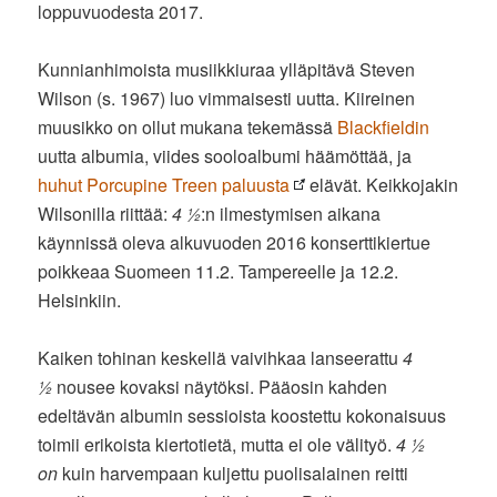
loppuvuodesta 2017.
Kunnianhimoista musiikkiuraa ylläpitävä Steven
Wilson (s. 1967) luo vimmaisesti uutta. Kiireinen
muusikko on ollut mukana tekemässä
Blackfieldin
uutta albumia, viides sooloalbumi häämöttää, ja
huhut Porcupine Treen paluusta
elävät. Keikkojakin
Wilsonilla riittää:
4 ½
:n ilmestymisen aikana
käynnissä oleva alkuvuoden 2016 konserttikiertue
poikkeaa Suomeen 11.2. Tampereelle ja 12.2.
Helsinkiin.
Kaiken tohinan keskellä vaivihkaa lanseerattu
4
½
nousee kovaksi näytöksi. Pääosin kahden
edeltävän albumin sessioista koostettu kokonaisuus
toimii erikoista kiertotietä, mutta ei ole välityö.
4 ½
on
kuin harvempaan kuljettu puolisalainen reitti