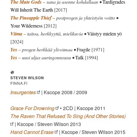
The Mute Gods
– sana ja asenne kohdallaan •
Tardigrades
Will Inherit The Earth
[2017]
The Pineapple Thief
– postprogen ja yhteistyön voitto •
Your Wilderness
[2012]
Viima
– taitoa, herkkyyttä, mielikuvia •
Väistyy mielen yö
[2024]
Yes
– progen herkkää ylivoimaa •
Fragile
[1971]
Yes
– uusi uljas auringonnousu •
Talk
[1994]
💿
STEVEN WILSON
FINNA.FI
Insurgentes
| Kscope 2008 / 2009
Grace For Drowning
• 2CD | Kscope 2011
The Raven That Refused To Sing (And Other Stories)
| Kscope / Steven Wilson 2013
Hand Cannot Erase
| Kscope / Steven Wilson 2015