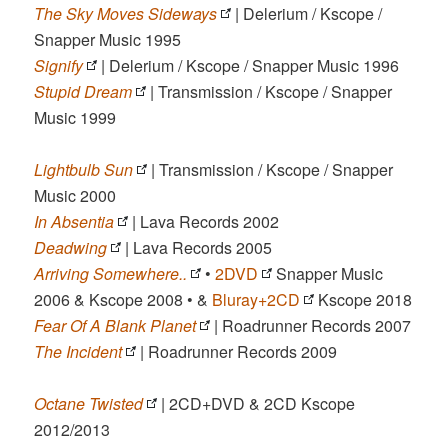
The Sky Moves Sideways
| Delerium / Kscope /
Snapper Music 1995
Signify
| Delerium / Kscope / Snapper Music 1996
Stupid Dream
| Transmission / Kscope / Snapper
Music 1999
Lightbulb Sun
| Transmission / Kscope / Snapper
Music 2000
In Absentia
| Lava Records 2002
Deadwing
| Lava Records 2005
Arriving Somewhere..
•
2DVD
Snapper Music
2006 & Kscope 2008 • &
Bluray+2CD
Kscope 2018
Fear Of A Blank Planet
| Roadrunner Records 2007
The Incident
| Roadrunner Records 2009
Octane Twisted
| 2CD+DVD & 2CD Kscope
2012/2013