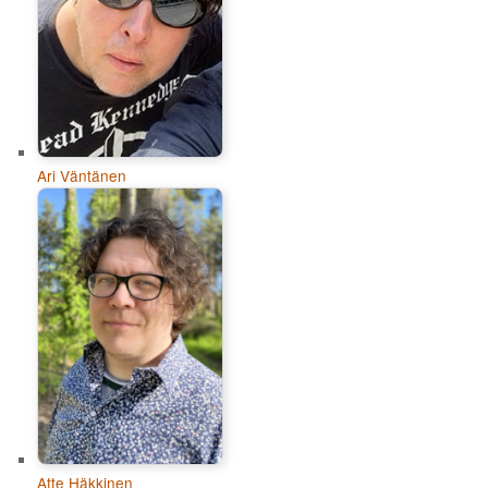
Ari Väntänen
Atte Häkkinen