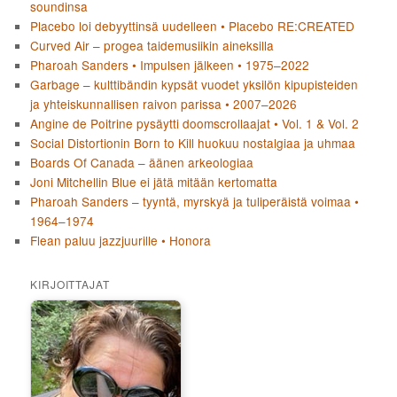
soundinsa
Placebo loi debyyttinsä uudelleen • Placebo RE:CREATED
Curved Air – progea taidemusiikin aineksilla
Pharoah Sanders • Impulsen jälkeen • 1975–2022
Garbage – kulttibändin kypsät vuodet yksilön kipupisteiden
ja yhteiskunnallisen raivon parissa • 2007–2026
Angine de Poitrine pysäytti doomscrollaajat • Vol. 1 & Vol. 2
Social Distortionin Born to Kill huokuu nostalgiaa ja uhmaa
Boards Of Canada – äänen arkeologiaa
Joni Mitchellin Blue ei jätä mitään kertomatta
Pharoah Sanders – tyyntä, myrskyä ja tuliperäistä voimaa •
1964–1974
Flean paluu jazzjuurille • Honora
KIRJOITTAJAT