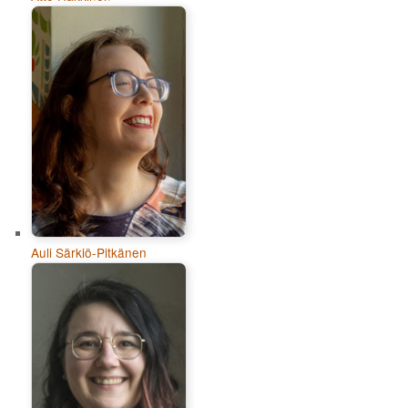
Auli Särkiö-Pitkänen