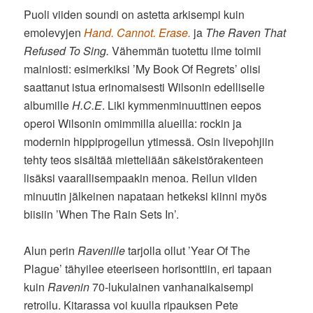
Puoli viiden soundi on astetta arkisempi kuin
emolevyjen
Hand. Cannot. Erase.
ja
The Raven That
Refused To Sing.
Vähemmän tuotettu ilme toimii
mainiosti: esimerkiksi ’My Book Of Regrets’ olisi
saattanut istua erinomaisesti Wilsonin edelliselle
albumille
H.C.E
. Liki kymmenminuuttinen eepos
operoi Wilsonin omimmilla alueilla: rockin ja
modernin hippiprogeilun ytimessä. Osin livepohjiin
tehty teos sisältää mietteliään säkeistörakenteen
lisäksi vaarallisempaakin menoa. Reilun viiden
minuutin jälkeinen napataan hetkeksi kiinni myös
biisiin ’When The Rain Sets In’.
Alun perin
Ravenille
tarjolla ollut ’Year Of The
Plague’ tähyilee eteeriseen horisonttiin, eri tapaan
kuin
Ravenin
70-lukulainen vanhanaikaisempi
retroilu. Kitarassa voi kuulla ripauksen Pete