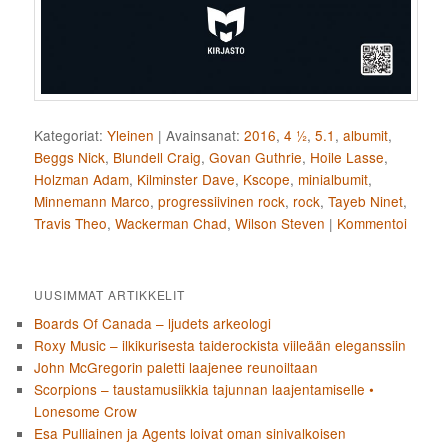
Kategoriat:
Yleinen
|
Avainsanat:
2016
,
4 ½
,
5.1
,
albumit
,
Beggs Nick
,
Blundell Craig
,
Govan Guthrie
,
Hoile Lasse
,
Holzman Adam
,
Kilminster Dave
,
Kscope
,
minialbumit
,
Minnemann Marco
,
progressiivinen rock
,
rock
,
Tayeb Ninet
,
Travis Theo
,
Wackerman Chad
,
Wilson Steven
|
Kommentoi
UUSIMMAT ARTIKKELIT
Boards Of Canada – ljudets arkeologi
Roxy Music – ilkikurisesta taiderockista viileään eleganssiin
John McGregorin paletti laajenee reunoiltaan
Scorpions – taustamusiikkia tajunnan laajentamiselle •
Lonesome Crow
Esa Pulliainen ja Agents loivat oman sinivalkoisen