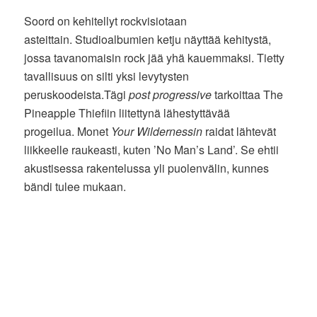
Soord on kehitellyt rockvisiotaan
asteittain. Studioalbumien ketju näyttää kehitystä,
jossa tavanomaisin rock jää yhä kauemmaksi. Tietty
tavallisuus on silti yksi levytysten
peruskoodeista.Tägi
post progressive
tarkoittaa The
Pineapple Thiefiin liitettynä lähestyttävää
progeilua. Monet
Your Wildernessin
raidat lähtevät
liikkeelle raukeasti, kuten ’No Man’s Land’. Se ehtii
akustisessa rakentelussa yli puolenvälin, kunnes
bändi tulee mukaan.