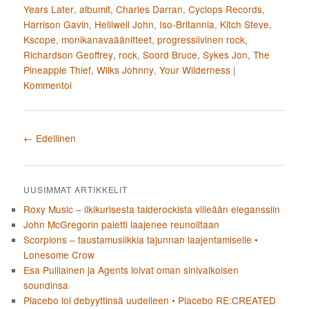
Years Later
,
albumit
,
Charles Darran
,
Cyclops Records
,
Harrison Gavin
,
Helliwell John
,
Iso-Britannia
,
Kitch Steve
,
Kscope
,
monikanavaäänitteet
,
progressiivinen rock
,
Richardson Geoffrey
,
rock
,
Soord Bruce
,
Sykes Jon
,
The
Pineapple Thief
,
Wilks Johnny
,
Your Wilderness
|
Kommentoi
Artikkelien selaus
←
Edellinen
UUSIMMAT ARTIKKELIT
Roxy Music – ilkikurisesta taiderockista viileään eleganssiin
John McGregorin paletti laajenee reunoiltaan
Scorpions – taustamusiikkia tajunnan laajentamiselle •
Lonesome Crow
Esa Pulliainen ja Agents loivat oman sinivalkoisen
soundinsa
Placebo loi debyyttinsä uudelleen • Placebo RE:CREATED