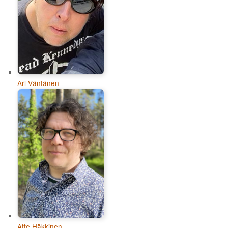
Ari Väntänen
Atte Häkkinen