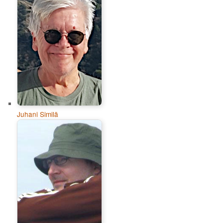
Juhani Similä