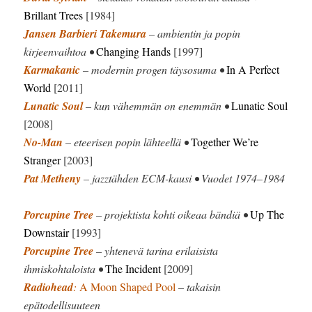
Brillant Trees
[1984]
Jansen Barbieri Takemura
– ambientin ja popin
kirjeenvaihtoa •
Changing Hands
[1997]
Karmakanic
– modernin progen täysosuma •
In A Perfect
World
[2011]
Lunatic Soul
– kun vähemmän on enemmän •
Lunatic Soul
[2008]
No-Man
– eteerisen popin lähteellä •
Together We’re
Stranger
[2003]
Pat Metheny
– jazztähden ECM-kausi • Vuodet 1974–1984
Porcupine Tree
– projektista kohti oikeaa bändiä •
Up The
Downstair
[1993]
Porcupine Tree
– yhtenevä tarina erilaisista
ihmiskohtaloista •
The Incident
[2009]
Radiohead
:
A Moon Shaped Pool
– takaisin
epätodellisuuteen