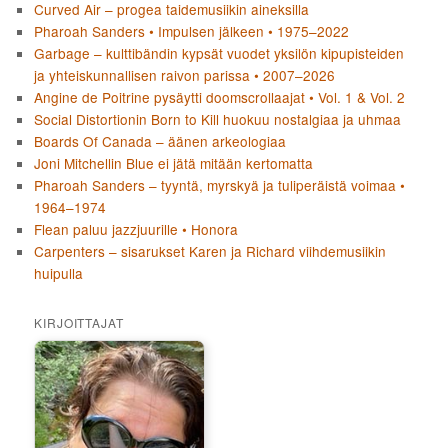
Curved Air – progea taidemusiikin aineksilla
Pharoah Sanders • Impulsen jälkeen • 1975–2022
Garbage – kulttibändin kypsät vuodet yksilön kipupisteiden
ja yhteiskunnallisen raivon parissa • 2007–2026
Angine de Poitrine pysäytti doomscrollaajat • Vol. 1 & Vol. 2
Social Distortionin Born to Kill huokuu nostalgiaa ja uhmaa
Boards Of Canada – äänen arkeologiaa
Joni Mitchellin Blue ei jätä mitään kertomatta
Pharoah Sanders – tyyntä, myrskyä ja tuliperäistä voimaa •
1964–1974
Flean paluu jazzjuurille • Honora
Carpenters – sisarukset Karen ja Richard viihdemusiikin
huipulla
KIRJOITTAJAT