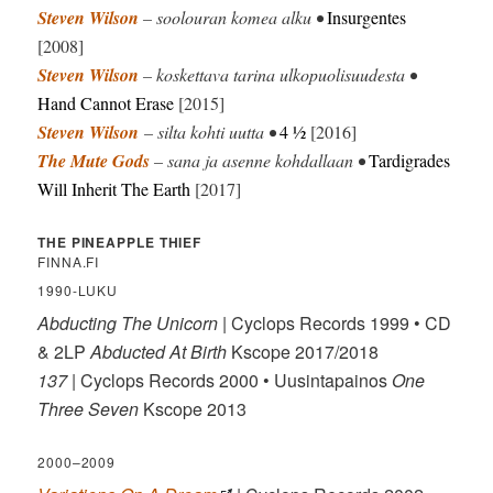
Steven Wilson
– soolouran komea alku •
Insurgentes
[2008]
Steven Wilson
– koskettava tarina ulkopuolisuudesta •
Hand Cannot Erase
[2015]
Steven Wilson
– silta kohti uutta •
4 ½
[2016]
The Mute Gods
– sana ja asenne kohdallaan •
Tardigrades
Will Inherit The Earth
[2017]
THE PINEAPPLE THIEF
FINNA.FI
1990-LUKU
Abducting The Unicorn
| Cyclops Records 1999 • CD
& 2LP
Abducted At Birth
Kscope 2017/2018
137
| Cyclops Records 2000 • Uusintapainos
One
Three Seven
Kscope 2013
2000–2009