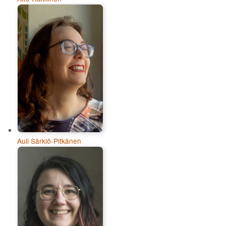
Auli Särkiö-Pitkänen