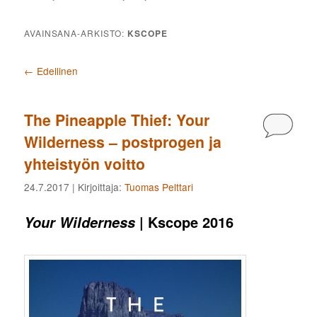
AVAINSANA-ARKISTO:
KSCOPE
Artikkelien selaus
←
Edellinen
The Pineapple Thief: Your
Kommen
Wilderness – postprogen ja
yhteistyön voitto
24.7.2017
| Kirjoittaja:
Tuomas Pelttari
| Kscope 2016
Your Wilderness