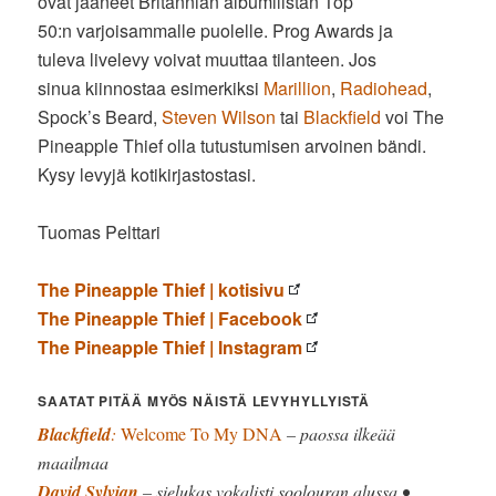
ovat jääneet Britannian albumilistan Top
50:n varjoisammalle puolelle. Prog Awards ja
tuleva livelevy voivat muuttaa tilanteen. Jos
sinua kiinnostaa esimerkiksi
Marillion
,
Radiohead
,
Spock’s Beard,
Steven Wilson
tai
Blackfield
voi The
Pineapple Thief olla tutustumisen arvoinen bändi.
Kysy levyjä kotikirjastostasi.
Tuomas Pelttari
The Pineapple Thief | kotisivu
The Pineapple Thief | Facebook
The Pineapple Thief | Instagram
SAATAT PITÄÄ MYÖS NÄISTÄ LEVYHYLLYISTÄ
Blackfield
:
Welcome To My DNA
– paossa ilkeää
maailmaa
David Sylvian
– sielukas vokalisti soolouran alussa •