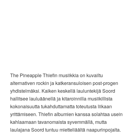
The Pineapple Thiefin musiikkia on kuvailtu
alternativen rockin ja katkeransuloisen post-progen
yhdistelmäksi. Kaiken keskellä lauluntekijä Soord
hallitsee lauluäänellä ja kitaroinnilla musiikillista
kokonaisuutta tukahduttamatta toteutusta liikaan
yrittämiseen. Thiefin albumien kanssa solahtaa usein
kahlaamaan tavanomaista syvemmällä, mutta
laulajana Soord tuntuu mietteliäältä naapurinpojalta.