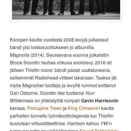
Kscopen kautta vuodesta 2008 levyjä julkaissut
bändi ylsi loistosuoritukseen jo albumilla
Magnolia
(2014). Seuraavana vuonna julkaistiin
Bruce Soordin rauhaa uhkuva soololevy. 2016 oli
jälleen Thiefin vuoro: bändi palasi uudistuneena,
selkeimmät Radiohead-viitteet takanaan. Taakse jäi
myös
Magnolian
tuottaja ja levyllä rummut soittanut
Dan Osborne. Soordin itse tuottama
Your
Wilderness
on yhteistyötä rumpali
Gavin Harrisonin
kanssa.
Porcupine Treen
ja
King Crimsonin
kautta
parhaiten tunnettu lyömäsoitinlegenda tuo Thiefiin
kuuluisan virtuositteettinsa. Harrison kehuu
YW
:n
rumpusoundia muusikkoblogissa
Sound Technology