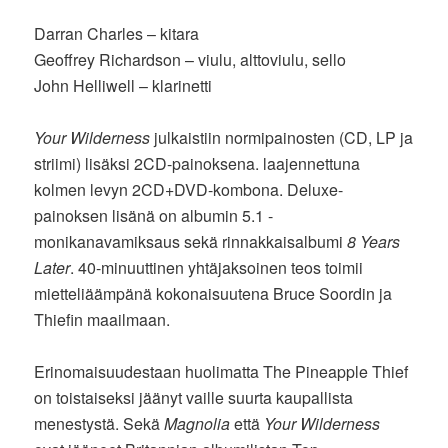
Darran Charles – kitara
Geoffrey Richardson – viulu, alttoviulu, sello
John Helliwell – klarinetti
Your Wilderness
julkaistiin normipainosten (CD, LP ja
striimi) lisäksi 2CD-painoksena. laajennettuna
kolmen levyn 2CD+DVD-kombona. Deluxe-
painoksen lisänä on albumin 5.1 -
monikanavamiksaus sekä rinnakkaisalbumi
8 Years
Later
. 40-minuuttinen yhtäjaksoinen teos toimii
mietteliäämpänä kokonaisuutena Bruce Soordin ja
Thiefin maailmaan.
Erinomaisuudestaan huolimatta The Pineapple Thief
on toistaiseksi jäänyt vaille suurta kaupallista
menestystä. Sekä
Magnolia
että
Your Wilderness