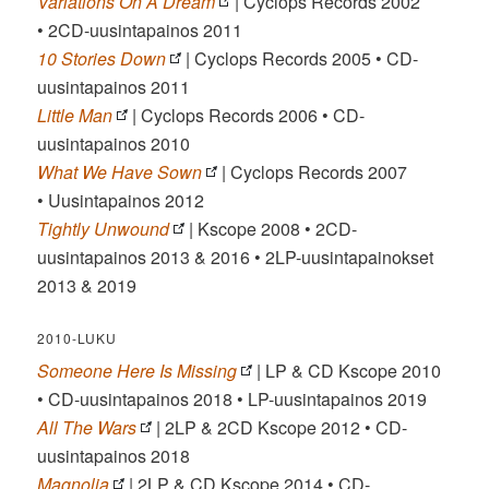
Variations On A Dream
| Cyclops Records 2002
• 2CD-uusintapainos 2011
10 Stories Down
| Cyclops Records 2005 • CD-
uusintapainos 2011
Little Man
| Cyclops Records 2006 • CD-
uusintapainos 2010
What We Have Sown
| Cyclops Records 2007
• Uusintapainos 2012
Tightly Unwound
| Kscope 2008 • 2CD-
uusintapainos 2013 & 2016 • 2LP-uusintapainokset
2013 & 2019
2010-LUKU
Someone Here Is Missing
| LP & CD Kscope 2010
• CD-uusintapainos 2018 • LP-uusintapainos 2019
All The Wars
| 2LP & 2CD Kscope 2012 • CD-
uusintapainos 2018
Magnolia
| 2LP & CD Kscope 2014 • CD-