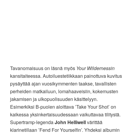
Tavanomaisuus on läsnä myös
Your Wildernessin
kansitaiteessa. Autoiluestetiikkaan painottuva kuvitus
pysäyttää ajan vuosikymmenten taakse, tavallisten
perheiden matkailuun, lomahaaveisiin, kokemusten
jakamisen ja ulkopuolisuuden käsittelyyn.
Esimerkiksi B-puolen aloittava ’Take Your Shot’ on
kaikessa yksinkertaisuudessaan vaikuttavaa tilitystä.
Supertramp-legenda
John Helliwell
värittää
klarinetillaan ’Fend For Yourselfin’. Yhdeksi albumin