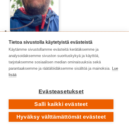
Niko Toiskallio
Tietoa sivustolla käytetyistä evästeistä
Käytämme sivustollamme evästeitä kerätäksemme ja
analysoidaksemme sivuston suorituskykyä ja käyttöä,
tarjotaksemme sosiaalisen median ominaisuuksia sekä
parantaaksemme ja räätälöidäksemme sisältöä ja mainoksia.
Lue
lisää
Evästeasetukset
Salli kaikki evästeet
Hyväksy välttämättömät evästeet
Timo Kalevi Forss