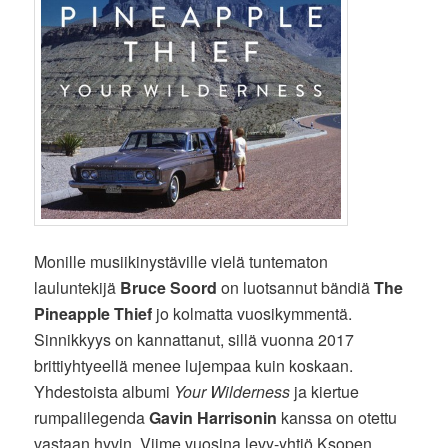
Monille musiikinystäville vielä tuntematon
lauluntekijä
Bruce Soord
on luotsannut bändiä
The
Pineapple Thief
jo kolmatta vuosikymmentä.
Sinnikkyys on kannattanut, sillä vuonna 2017
brittiyhtyeellä menee lujempaa kuin koskaan.
Yhdestoista albumi
Your Wilderness
ja kiertue
rumpalilegenda
Gavin Harrisonin
kanssa on otettu
vastaan hyvin. Viime vuosina levy-yhtiö Ksopen